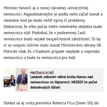
Minister hovoril aj o novej národnej univerzitnej
nemocnici. Najpodstatnejšie je podľa neho začať stavať a
následne bod po bode riešiť výzvy či problémy.
Deklaroval, že ešte počas tohto volebného obdobia bude
nemocnica stáť. Podotkol, že v podzemnej časti
nemocnice budú nejaké bezpečnostné záležitosti. Tú by
si vo svojom režime malo stavať Ministerstvo obrany SR.
Potvrdil však, že v žiadnom prípade nepôjde o vojenskú
nemocnicu a bude to nemocnica pre ľudí.
PREČÍTAJTE SI TIEŽ
Lekárski odborári vážne krútia hlavou nad
nemocnicou vo Vajnoroch: NESEDÍ im počet
dohodnutých lôžok!
Dotkol sa aj cesty premiéra Roberta Fica (Smer-SD) do