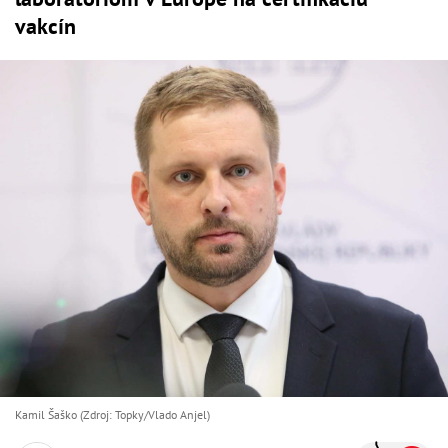
vakcín
Kamil Šaško (Zdroj: Topky/Vlado Anjel)