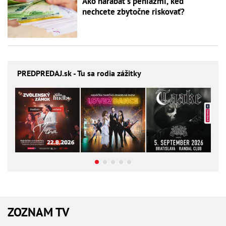
Ako narábať s peniazmi, keď
nechcete zbytočne riskovať?
PREDPREDAJ
.sk - Tu sa rodia zážitky
ZOZNAM TV