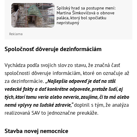
Spišský hrad sa postupne mení:
Martina Šimkovičová o obnove
paláca, ktorý bol spočiatku
neprístupný
Reklama
Spoločnosť dôveruje dezinformáciám
Vychádza podľa svojich slov zo stavu, že značná časť
spoločnosti dôveruje informáciám, ktoré on označuje až
za dezinformácie.
„Najlepšia odpoveď je dať na stôl
vedecké fakty a dať konkrétne odpovede, pretože ľudí, aj
tých, ktorí tomu veria alebo neveria, zaujíma, či to má alebo
nemá vplyvy na ľudské zdravie,“
doplnil s tým, že analýza
realizovaná SAV to jednoznačne preukáže.
Stavba novej nemocnice