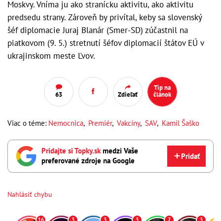
Moskvy. Vníma ju ako stranícku aktivitu, ako aktivitu
predsedu strany. Zároveň by privítal, keby sa slovenský
šéf diplomacie Juraj Blanár (Smer-SD) zúčastnil na
piatkovom (9. 5.) stretnutí šéfov diplomacií štátov EÚ v
ukrajinskom meste Ľvov.
Tip na
63
Zdieľať
článok
Viac o téme:
Nemocnica
,
Premiér
,
Vakcíny
,
SAV
,
Kamil Šaško
Pridajte si Topky.sk
medzi Vaše
Pridať
preferované zdroje na Google
Nahlásiť chybu
16
3
3
3
7
3