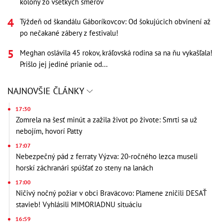
kolóny zo všetkých smerov
Týždeň od škandálu Gáboríkovcov: Od šokujúcich obvinení až
po nečakané zábery z festivalu!
Meghan oslávila 45 rokov, kráľovská rodina sa na ňu vykašľala!
Prišlo jej jediné prianie od...
NAJNOVŠIE ČLÁNKY
17:30
Zomrela na šesť minút a zažila život po živote: Smrti sa už
nebojím, hovorí Patty
17:07
Nebezpečný pád z ferraty Výzva: 20-ročného lezca museli
horskí záchranári spúšťať zo steny na lanách
17:00
Ničivý nočný požiar v obci Braväcovo: Plamene zničili DESAŤ
stavieb! Vyhlásili MIMORIADNU situáciu
16:59