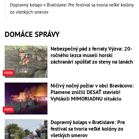
Dopravný kolaps v Bratislave: Pre festival sa tvoria veľké kolóny
zo všetkých smerov
DOMÁCE SPRÁVY
Nebezpečný pád z ferraty Výzva: 20-
ročného lezca museli horskí
záchranári spúšťať zo steny na lanách
FOTO
Ničivý nočný požiar v obci Braväcovo:
Plamene zničili DESAŤ stavieb!
Vyhlásili MIMORIADNU situáciu
FOTO
Dopravný kolaps v Bratislave: Pre
festival sa tvoria veľké kolóny zo
všetkých smerov