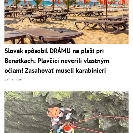
Slovák spôsobil DRÁMU na pláži pri
Benátkach: Plavčíci neverili vlastným
očiam! Zasahovať museli karabinieri
Zahraničné