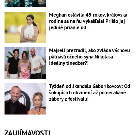
Meghan oslávila 45 rokov, kráľovská
rodina sa na ňu vykašľala! Prišlo jej
jediné prianie od...
Majself prezradil, ako zvláda výchovu
pätnásťročného syna Nikolasa:
Ideálny tínedžer?!
Týždeň od škandálu Gáboríkovcov: Od
šokujúcich obvinení až po nečakané
zábery z festivalu!
ZAUJÍMAVOSTI