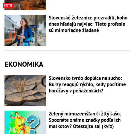
FOTO
Slovenské železnice prezradili, koho
dnes hľadajú najviac: Tieto profesie
sú mimoriadne žiadané
EKONOMIKA
Slovensko tvrdo dopláca na sucho:
Burzy reagujú rýchlo, kedy pocítime
horúčavy v peňaženkách?
Zelený mimozemšťan či žltý šašo:
Spoznáte známe značky podľa ich
maskotov? Otestujte sa! (kvíz)