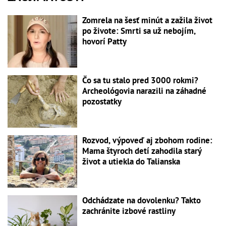
Zomrela na šesť minút a zažila život
po živote: Smrti sa už nebojím,
hovorí Patty
Čo sa tu stalo pred 3000 rokmi?
Archeológovia narazili na záhadné
pozostatky
Rozvod, výpoveď aj zbohom rodine:
Mama štyroch detí zahodila starý
život a utiekla do Talianska
Odchádzate na dovolenku? Takto
zachránite izbové rastliny