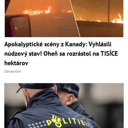
Apokalyptické scény z Kanady: Vyhlásili
núdzový stav! Oheň sa rozrástol na TISÍCE
hektárov
Zahraničné