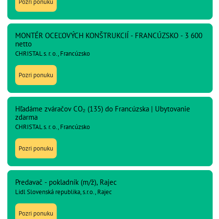
Pozri ponuku
MONTÉR OCEĽOVÝCH KONŠTRUKCIÍ - FRANCÚZSKO - 3 600
netto
CHRISTAL s. r. o., Francúzsko
Pozri ponuku
Hľadáme zváračov CO₂ (135) do Francúzska | Ubytovanie
zdarma
CHRISTAL s. r. o., Francúzsko
Pozri ponuku
Predavač - pokladník (m/ž), Rajec
Lidl Slovenská republika, s.r.o., Rajec
Pozri ponuku