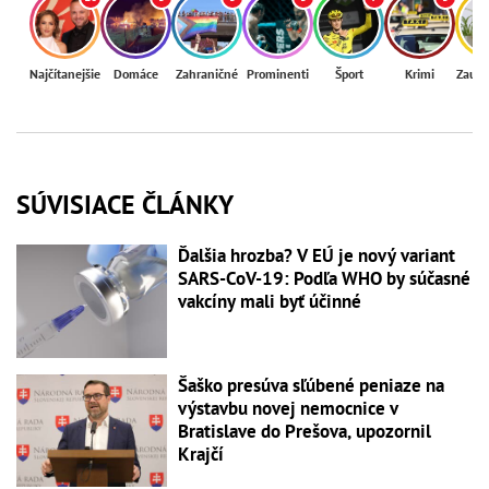
Najčítanejšie
Domáce
Zahraničné
Prominenti
Šport
Krimi
Zaují
SÚVISIACE ČLÁNKY
Ďalšia hrozba? V EÚ je nový variant
SARS-CoV-19: Podľa WHO by súčasné
vakcíny mali byť účinné
Šaško presúva sľúbené peniaze na
výstavbu novej nemocnice v
Bratislave do Prešova, upozornil
Krajčí