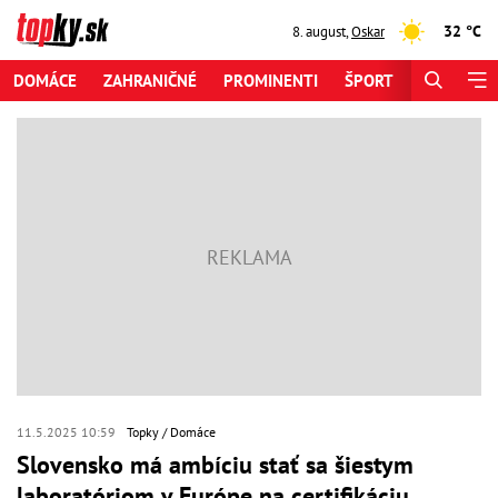
32 °C
8. august
,
Oskar
DOMÁCE
ZAHRANIČNÉ
PROMINENTI
ŠPORT
ZAUJÍMAV
11.5.2025 10:59
Topky
Domáce
Slovensko má ambíciu stať sa šiestym
laboratóriom v Európe na certifikáciu