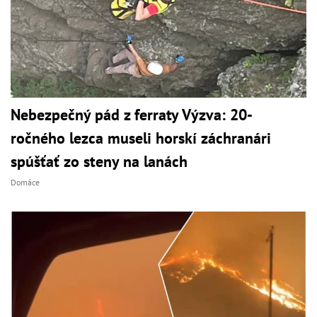
Nebezpečný pád z ferraty Výzva: 20-
ročného lezca museli horskí záchranári
spúšťať zo steny na lanách
Domáce