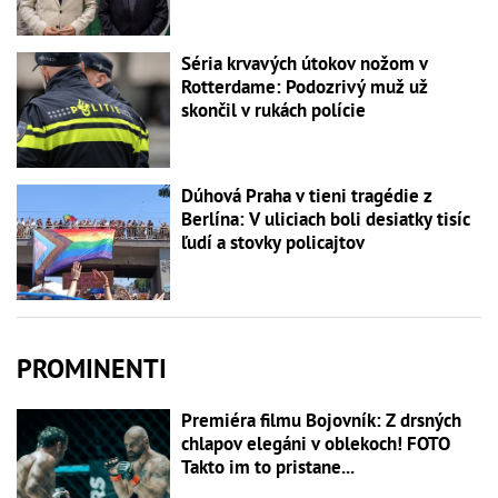
Séria krvavých útokov nožom v
Rotterdame: Podozrivý muž už
skončil v rukách polície
Dúhová Praha v tieni tragédie z
Berlína: V uliciach boli desiatky tisíc
ľudí a stovky policajtov
PROMINENTI
Premiéra filmu Bojovník: Z drsných
chlapov elegáni v oblekoch! FOTO
Takto im to pristane...