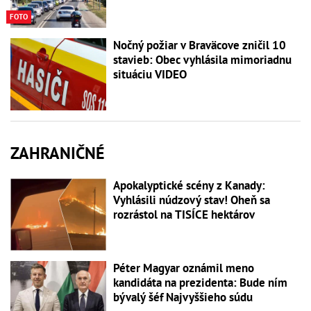
FOTO
Nočný požiar v Braväcove zničil 10
stavieb: Obec vyhlásila mimoriadnu
situáciu VIDEO
ZAHRANIČNÉ
Apokalyptické scény z Kanady:
Vyhlásili núdzový stav! Oheň sa
rozrástol na TISÍCE hektárov
Péter Magyar oznámil meno
kandidáta na prezidenta: Bude ním
bývalý šéf Najvyššieho súdu