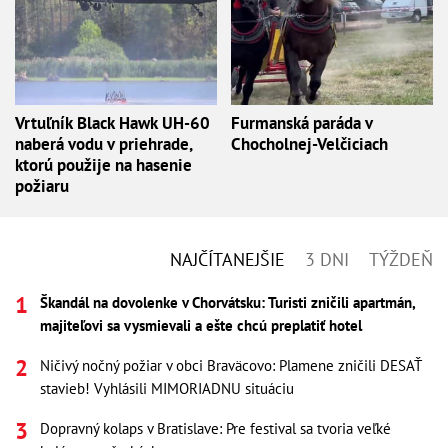
Vrtuľník Black Hawk UH-60
Furmanská paráda v
naberá vodu v priehrade,
Chocholnej-Velčiciach
ktorú použije na hasenie
požiaru
NAJČÍTANEJŠIE
3 DNI
TÝŽDEŇ
Škandál na dovolenke v Chorvátsku: Turisti zničili apartmán,
majiteľovi sa vysmievali a ešte chcú preplatiť hotel
Ničivý nočný požiar v obci Braväcovo: Plamene zničili DESAŤ
stavieb! Vyhlásili MIMORIADNU situáciu
Dopravný kolaps v Bratislave: Pre festival sa tvoria veľké