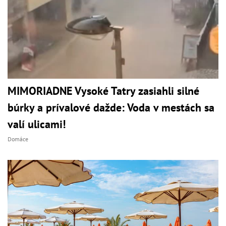
MIMORIADNE Vysoké Tatry zasiahli silné
búrky a prívalové dažde: Voda v mestách sa
valí ulicami!
Domáce