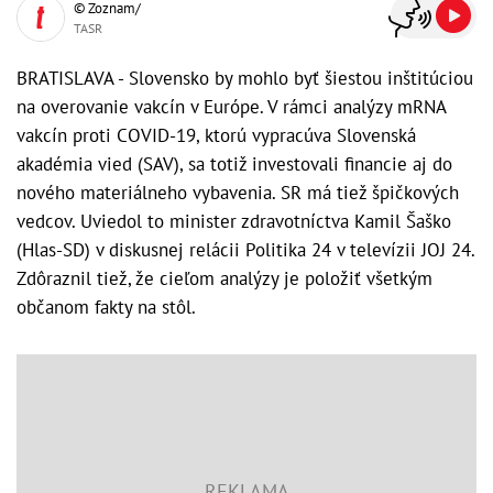
© Zoznam/
TASR
BRATISLAVA - Slovensko by mohlo byť šiestou inštitúciou
na overovanie vakcín v Európe. V rámci analýzy mRNA
vakcín proti COVID-19, ktorú vypracúva Slovenská
akadémia vied (SAV), sa totiž investovali financie aj do
nového materiálneho vybavenia. SR má tiež špičkových
vedcov. Uviedol to minister zdravotníctva Kamil Šaško
(Hlas-SD) v diskusnej relácii Politika 24 v televízii JOJ 24.
Zdôraznil tiež, že cieľom analýzy je položiť všetkým
občanom fakty na stôl.