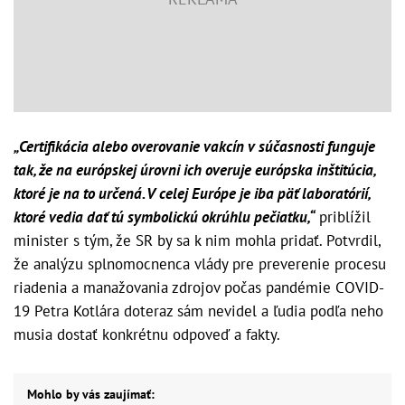
„Certifikácia alebo overovanie vakcín v súčasnosti funguje
tak, že na európskej úrovni ich overuje európska inštitúcia,
ktoré je na to určená. V celej Európe je iba päť laboratórií,
ktoré vedia dať tú symbolickú okrúhlu pečiatku,“
priblížil
minister s tým, že SR by sa k nim mohla pridať. Potvrdil,
že analýzu splnomocnenca vlády pre preverenie procesu
riadenia a manažovania zdrojov počas pandémie COVID-
19 Petra Kotlára doteraz sám nevidel a ľudia podľa neho
musia dostať konkrétnu odpoveď a fakty.
Mohlo by vás zaujímať: