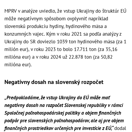
MPRV v analýze uviedlo, že vstup Ukrajiny do štruktúr EÚ
môže negatívnym spôsobom ovplyvniť napríklad
slovenskú produkciu hydiny, hydinového mäsa a
konzumných vajec. Kým v roku 2021 sa podľa analýzy z
Ukrajiny do SR doviezlo 1039 ton hydinového mäsa (za 1
milión eur), v roku 2023 to bolo 17.711 ton (za 35,16
milióna eur) a v roku 2024 už 22.878 ton (za 50,82
milióna eur).
Negatívny dosah na slovenský rozpočet
„Predpokladáme, že vstup Ukrajiny do EÚ môže mať
negatívny dosah na rozpočet Slovenskej republiky v rámci
Spoločnej poľnohospodárskej politiky a objem finančných
podpôr pre slovenských poľnohospodárov, ale aj pre objem
finančných prostriedkov určených pre investície z EÚ,“
dodal