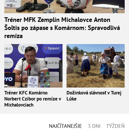
Tréner MFK Zemplín Michalovce Anton
Šoltis po zápase s Komárnom: Spravodlivá
remíza
Tréner KFC Komárno
Dožinková slávnosť v Turej
Norbert Czibor po remíze v
Lúke
Michalovciach
NAJČÍTANEJŠIE
3 DNI
TÝŽDEŇ