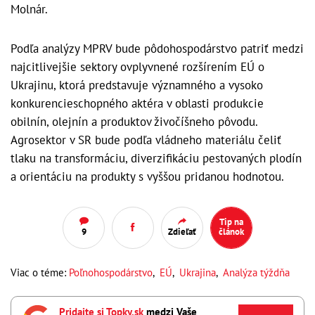
Molnár.
Podľa analýzy MPRV bude pôdohospodárstvo patriť medzi
najcitlivejšie sektory ovplyvnené rozšírením EÚ o
Ukrajinu, ktorá predstavuje významného a vysoko
konkurencieschopného aktéra v oblasti produkcie
obilnín, olejnín a produktov živočíšneho pôvodu.
Agrosektor v SR bude podľa vládneho materiálu čeliť
tlaku na transformáciu, diverzifikáciu pestovaných plodín
a orientáciu na produkty s vyššou pridanou hodnotou.
Tip na
9
Zdieľať
článok
Viac o téme:
Poľnohospodárstvo
,
EÚ
,
Ukrajina
,
Analýza týždňa
Pridajte si Topky.sk
medzi Vaše