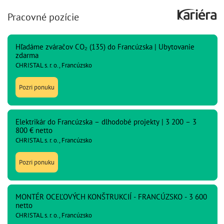
Pracovné pozície
Hľadáme zváračov CO₂ (135) do Francúzska | Ubytovanie
zdarma
CHRISTAL s. r. o., Francúzsko
Pozri ponuku
Elektrikár do Francúzska – dlhodobé projekty | 3 200 – 3
800 € netto
CHRISTAL s. r. o., Francúzsko
Pozri ponuku
MONTÉR OCEĽOVÝCH KONŠTRUKCIÍ - FRANCÚZSKO - 3 600
netto
CHRISTAL s. r. o., Francúzsko