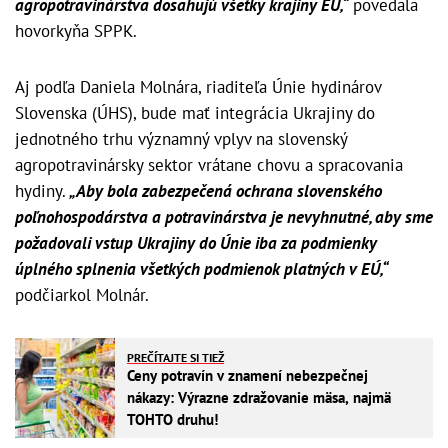
agropotravinárstva dosahujú všetky krajiny EÚ,“
povedala
hovorkyňa SPPK.
Aj podľa Daniela Molnára, riaditeľa Únie hydinárov
Slovenska (ÚHS), bude mať integrácia Ukrajiny do
jednotného trhu významný vplyv na slovenský
agropotravinársky sektor vrátane chovu a spracovania
hydiny.
„Aby bola zabezpečená ochrana slovenského
poľnohospodárstva a potravinárstva je nevyhnutné, aby sme
požadovali vstup Ukrajiny do Únie iba za podmienky
úplného splnenia všetkých podmienok platných v EÚ,“
podčiarkol Molnár.
PREČÍTAJTE SI TIEŽ
Ceny potravín v znamení nebezpečnej
nákazy: Výrazne zdražovanie mäsa, najmä
TOHTO druhu!