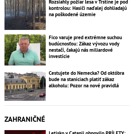
Rozsiahly požiar lesa v Trstíne je pod
kontrolou: Hasiči naďalej dohliadajú
na poškodené územie
Fico varuje pred extrémne suchou
budúcnosťou: Zákaz vývozu vody
nestačí, čakajú nás miliardové
investície
Cestujete do Nemecka? Od októbra
bude na staniciach platiť zákaz
alkoholu: Pozor na nové pravidlá
ZAHRANIČNÉ
Letisko v Catanii obnovilo PRÍLETY: