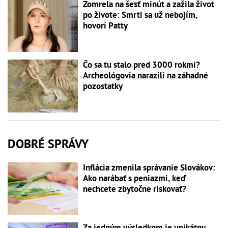
Zomrela na šesť minút a zažila život
po živote: Smrti sa už nebojím,
hovorí Patty
Čo sa tu stalo pred 3000 rokmi?
Archeológovia narazili na záhadné
pozostatky
DOBRÉ SPRÁVY
Inflácia zmenila správanie Slovákov:
Ako narábať s peniazmi, keď
nechcete zbytočne riskovať?
Za jedným výsledkom je unikátny