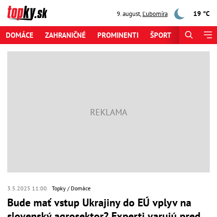
19 °C
9. august
,
Ľubomíra
DOMÁCE
ZAHRANIČNÉ
PROMINENTI
ŠPORT
ZAUJÍMAV
3.5.2025 11:00
Topky
Domáce
Bude mať vstup Ukrajiny do EÚ vplyv na
slovenský agrosektor? Experti varujú pred