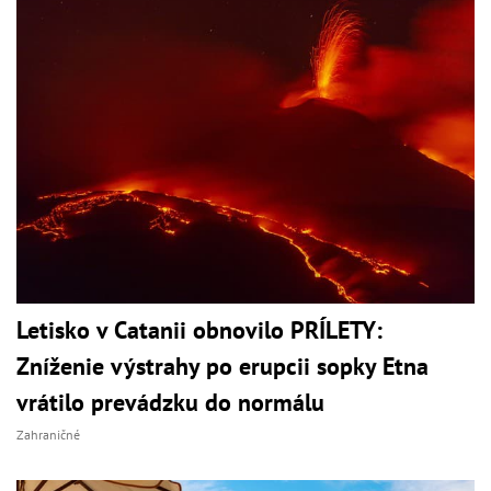
Letisko v Catanii obnovilo PRÍLETY:
Zníženie výstrahy po erupcii sopky Etna
vrátilo prevádzku do normálu
Zahraničné