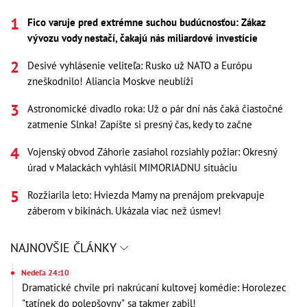
Fico varuje pred extrémne suchou budúcnosťou: Zákaz
vývozu vody nestačí, čakajú nás miliardové investície
Desivé vyhlásenie veliteľa: Rusko už NATO a Európu
zneškodnilo! Aliancia Moskve neublíži
Astronomické divadlo roka: Už o pár dní nás čaká čiastočné
zatmenie Slnka! Zapíšte si presný čas, kedy to začne
Vojenský obvod Záhorie zasiahol rozsiahly požiar: Okresný
úrad v Malackách vyhlásil MIMORIADNU situáciu
Rozžiarila leto: Hviezda Mamy na prenájom prekvapuje
záberom v bikinách. Ukázala viac než úsmev!
NAJNOVŠIE ČLÁNKY
Nedeľa 24:10
Dramatické chvíle pri nakrúcaní kultovej komédie: Horolezec
"tatínek do polepšovny" sa takmer zabil!