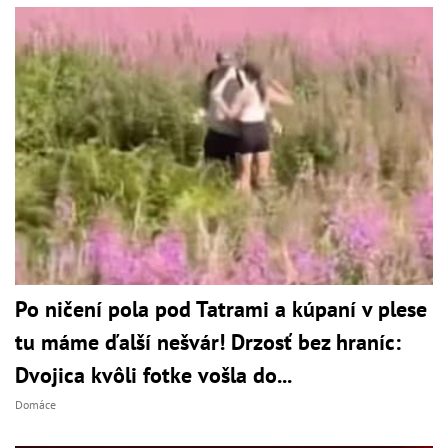
Po ničení pola pod Tatrami a kúpaní v plese
tu máme ďalší nešvár! Drzosť bez hraníc:
Dvojica kvôli fotke vošla do...
Domáce