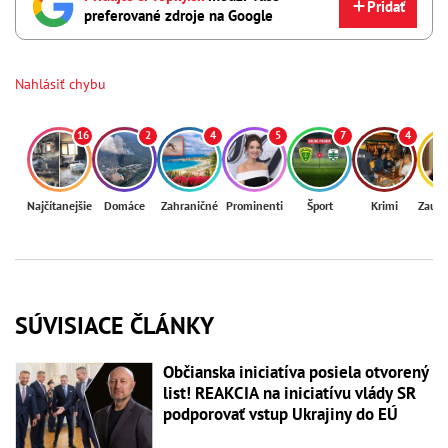
Pridať
preferované zdroje na Google
Nahlásiť chybu
16
2
4
5
7
4
Najčítanejšie
Domáce
Zahraničné
Prominenti
Šport
Krimi
Zaují
SÚVISIACE ČLÁNKY
Občianska iniciatíva posiela otvorený
list! REAKCIA na iniciatívu vlády SR
podporovať vstup Ukrajiny do EÚ