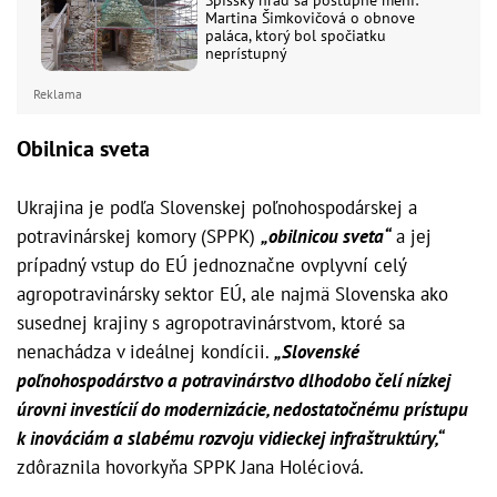
Spišský hrad sa postupne mení:
Martina Šimkovičová o obnove
paláca, ktorý bol spočiatku
neprístupný
Reklama
Obilnica sveta
Ukrajina je podľa Slovenskej poľnohospodárskej a
potravinárskej komory (SPPK)
„obilnicou sveta“
a jej
prípadný vstup do EÚ jednoznačne ovplyvní celý
agropotravinársky sektor EÚ, ale najmä Slovenska ako
susednej krajiny s agropotravinárstvom, ktoré sa
nenachádza v ideálnej kondícii.
„Slovenské
poľnohospodárstvo a potravinárstvo dlhodobo čelí nízkej
úrovni investícií do modernizácie, nedostatočnému prístupu
k inováciám a slabému rozvoju vidieckej infraštruktúry,“
zdôraznila hovorkyňa SPPK Jana Holéciová.