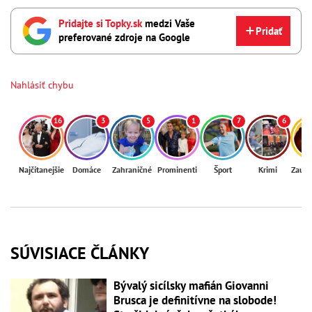
Pridajte si Topky.sk
medzi Vaše
Pridať
preferované zdroje na Google
Nahlásiť chybu
16
3
5
1
7
6
Najčítanejšie
Domáce
Zahraničné
Prominenti
Šport
Krimi
Zaují
SÚVISIACE ČLÁNKY
Bývalý sicílsky mafián Giovanni
Brusca je definitívne na slobode!