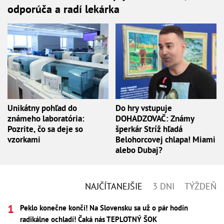
odporúča a radí lekárka
Unikátny pohľad do
Do hry vstupuje
známeho laboratória:
DOHADZOVAČ: Známy
Pozrite, čo sa deje so
šperkár Stríž hľadá
vzorkami
Belohorcovej chlapa! Miami
alebo Dubaj?
NAJČÍTANEJŠIE
3 DNI
TÝŽDEŇ
Peklo konečne končí! Na Slovensku sa už o pár hodín
radikálne ochladí! Čaká nás TEPLOTNÝ ŠOK