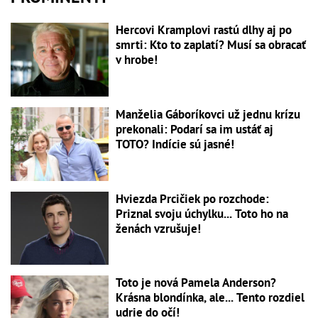
Hercovi Kramplovi rastú dlhy aj po
smrti: Kto to zaplatí? Musí sa obracať
v hrobe!
Manželia Gáboríkovci už jednu krízu
prekonali: Podarí sa im ustáť aj
TOTO? Indície sú jasné!
Hviezda Prcičiek po rozchode:
Priznal svoju úchylku... Toto ho na
ženách vzrušuje!
Toto je nová Pamela Anderson?
Krásna blondínka, ale... Tento rozdiel
udrie do očí!