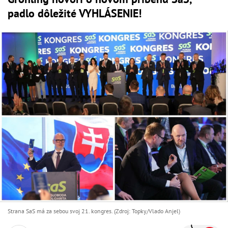
padlo dôležité VYHLÁSENIE!
Strana SaS má za sebou svoj 21. kongres. (Zdroj: Topky/Vlado Anjel)