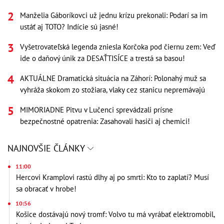
Manželia Gáboríkovci už jednu krízu prekonali: Podarí sa im
ustáť aj TOTO? Indície sú jasné!
Vyšetrovateľská legenda zniesla Korčoka pod čiernu zem: Veď
ide o daňový únik za DESAŤTISÍCE a trestá sa basou!
AKTUÁLNE Dramatická situácia na Záhorí: Polonahý muž sa
vyhráža skokom zo stožiara, vlaky cez stanicu nepremávajú
MIMORIADNE Pitvu v Lučenci sprevádzali prísne
bezpečnostné opatrenia: Zasahovali hasiči aj chemici!
NAJNOVŠIE ČLÁNKY
11:00
Hercovi Kramplovi rastú dlhy aj po smrti: Kto to zaplatí? Musí
sa obracať v hrobe!
10:56
Košice dostávajú nový tromf: Volvo tu má vyrábať elektromobil,