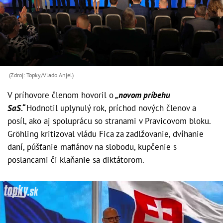
(Zdroj: Topky/Vlado Anjel)
V príhovore členom hovoril o
„novom príbehu
SaS.“
Hodnotil uplynulý rok, príchod nových členov a
posíl, ako aj spoluprácu so stranami v Pravicovom bloku.
Gröhling kritizoval vládu Fica za zadlžovanie, dvíhanie
daní, púšťanie mafiánov na slobodu, kupčenie s
poslancami či klaňanie sa diktátorom.