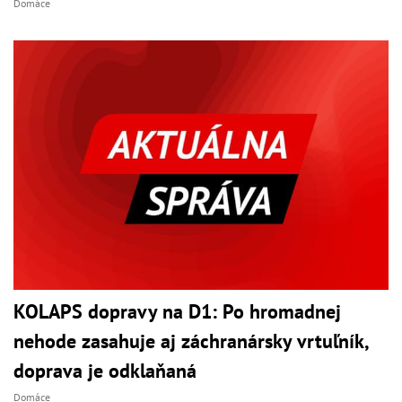
Domáce
KOLAPS dopravy na D1: Po hromadnej
nehode zasahuje aj záchranársky vrtuľník,
doprava je odklaňaná
Domáce