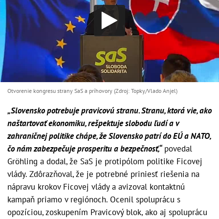
Otvorenie kongresu strany SaS a príhovory (Zdroj: Topky/Vlado Anjel)
„Slovensko potrebuje pravicovú stranu. Stranu, ktorá vie, ako
naštartovať ekonomiku, rešpektuje slobodu ľudí a v
zahraničnej politike chápe, že Slovensko patrí do EÚ a NATO,
čo nám zabezpečuje prosperitu a bezpečnosť,“
povedal
Gröhling a dodal, že SaS je protipólom politike Ficovej
vlády. Zdôrazňoval, že je potrebné priniesť riešenia na
nápravu krokov Ficovej vlády a avizoval kontaktnú
kampaň priamo v regiónoch. Ocenil spoluprácu s
opozíciou, zoskupením Pravicový blok, ako aj spoluprácu