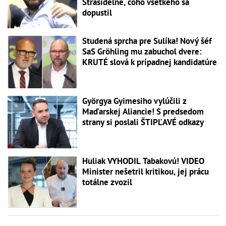
Strašidelné, čoho všetkého sa
dopustil
Studená sprcha pre Sulíka! Nový šéf
SaS Gröhling mu zabuchol dvere:
KRUTÉ slová k prípadnej kandidatúre
Györgya Gyimesiho vylúčili z
Maďarskej Aliancie! S predsedom
strany si poslali ŠTIPĽAVÉ odkazy
Huliak VYHODIL Tabakovú! VIDEO
Minister nešetril kritikou, jej prácu
totálne zvozil