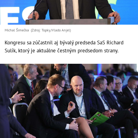
Michal Šimečka (Zdroj: Topky/Vlado Anjel)
Kongresu sa zúčastnil aj bývalý predseda SaS Richard
Sulík, ktorý je aktuálne čestným predsedom strany.