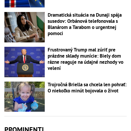
Dramatická situácia na Dunaji spája
susedov: Orbánová telefonovala s
Blanárom a Tarabom o urgentnej
pomoci
Frustrovaný Trump mal zúriť pre
prázdne sklady munície: Biely dom
rázne reaguje na údajné nezhody vo
velení
Trojročná Briella sa chcela len pohrať:
O niekoľko minút bojovala o život
PROMINENTI