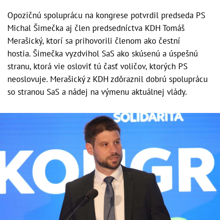
Opozičnú spoluprácu na kongrese potvrdil predseda PS
Michal Šimečka aj člen predsedníctva KDH Tomáš
Merašický, ktorí sa prihovorili členom ako čestní
hostia. Šimečka vyzdvihol SaS ako skúsenú a úspešnú
stranu, ktorá vie osloviť tú časť voličov, ktorých PS
neoslovuje. Merašický z KDH zdôraznil dobrú spoluprácu
so stranou SaS a nádej na výmenu aktuálnej vlády.