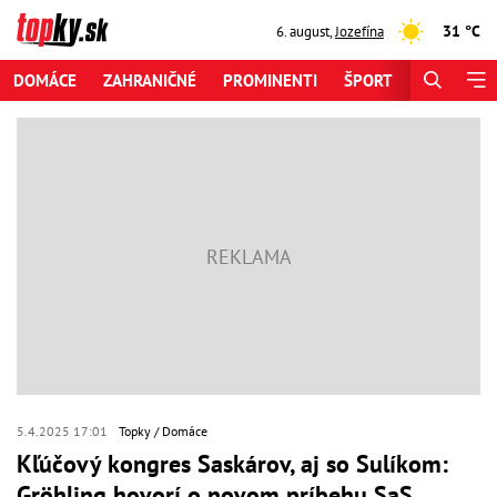
31 °C
6. august
,
Jozefína
DOMÁCE
ZAHRANIČNÉ
PROMINENTI
ŠPORT
ZAUJÍMAV
5.4.2025 17:01
Topky
Domáce
Kľúčový kongres Saskárov, aj so Sulíkom:
Gröhling hovorí o novom príbehu SaS,