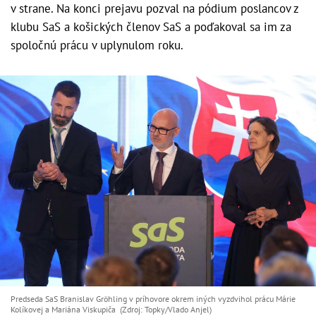
v strane. Na konci prejavu pozval na pódium poslancov z
klubu SaS a košických členov SaS a poďakoval sa im za
spoločnú prácu v uplynulom roku.
Predseda SaS Branislav Gröhling v príhovore okrem iných vyzdvihol prácu Márie
Kolíkovej a Mariána Viskupiča (Zdroj: Topky/Vlado Anjel)