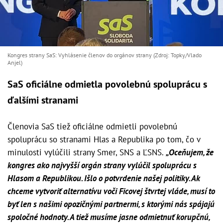
Kongres strany SaS: Vyhlásenie členov do orgánov strany (Zdroj: Topky/Vlado
Anjel)
SaS oficiálne odmietla povolebnú spoluprácu s
ďalšími stranami
Členovia SaS tiež oficiálne odmietli povolebnú
spoluprácu so stranami Hlas a Republika po tom, čo v
minulosti vylúčili strany Smer, SNS a ĽSNS.
„Oceňujem, že
kongres ako najvyšší orgán strany vylúčil spoluprácu s
Hlasom a Republikou. Išlo o potvrdenie našej politiky. Ak
chceme vytvoriť alternatívu voči Ficovej štvrtej vláde, musí to
byť len s našimi opozičnými partnermi, s ktorými nás spájajú
spoločné hodnoty. A tiež musíme jasne odmietnuť korupčnú,