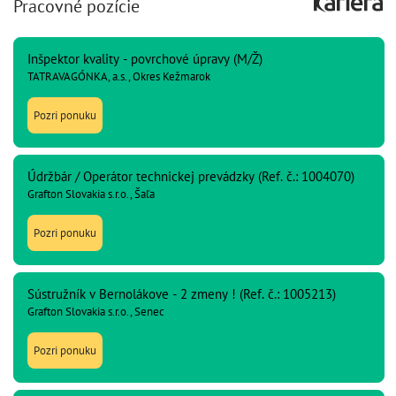
Pracovné pozície
Inšpektor kvality - povrchové úpravy (M/Ž)
TATRAVAGÓNKA, a.s., Okres Kežmarok
Pozri ponuku
Údržbár / Operátor technickej prevádzky (Ref. č.: 1004070)
Grafton Slovakia s.r.o., Šaľa
Pozri ponuku
Sústružník v Bernolákove - 2 zmeny ! (Ref. č.: 1005213)
Grafton Slovakia s.r.o., Senec
Pozri ponuku