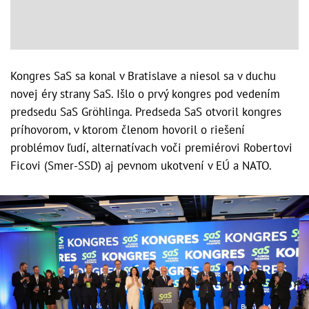
Kongres SaS sa konal v Bratislave a niesol sa v duchu
novej éry strany SaS. Išlo o prvý kongres pod vedením
predsedu SaS Gröhlinga. Predseda SaS otvoril kongres
príhovorom, v ktorom členom hovoril o riešení
problémov ľudí, alternatívach voči premiérovi Robertovi
Ficovi (Smer-SSD) aj pevnom ukotvení v EÚ a NATO.