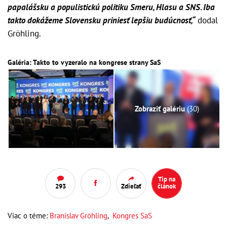
papalášsku a populistickú politiku Smeru, Hlasu a SNS. Iba
takto dokážeme Slovensku priniesť lepšiu budúcnosť,“
dodal
Gröhling.
Galéria: Takto to vyzeralo na kongrese strany SaS
Zobraziť galériu
(30)
Tip na
293
Zdieľať
článok
Viac o téme:
Branislav Gröhling
,
Kongres SaS