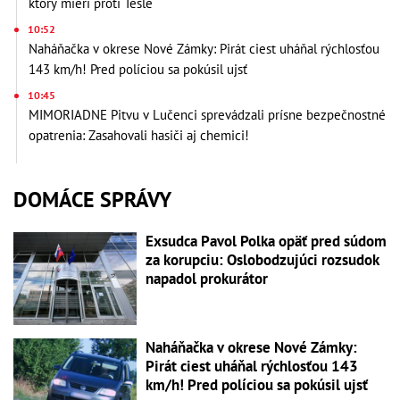
ktorý mieri proti Tesle
10:52
Naháňačka v okrese Nové Zámky: Pirát ciest uháňal rýchlosťou
143 km/h! Pred políciou sa pokúsil ujsť
10:45
MIMORIADNE Pitvu v Lučenci sprevádzali prísne bezpečnostné
opatrenia: Zasahovali hasiči aj chemici!
DOMÁCE SPRÁVY
Exsudca Pavol Polka opäť pred súdom
za korupciu: Oslobodzujúci rozsudok
napadol prokurátor
Naháňačka v okrese Nové Zámky:
Pirát ciest uháňal rýchlosťou 143
km/h! Pred políciou sa pokúsil ujsť