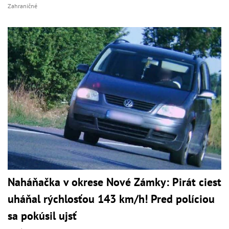
Zahraničné
Naháňačka v okrese Nové Zámky: Pirát ciest
uháňal rýchlosťou 143 km/h! Pred políciou
sa pokúsil ujsť