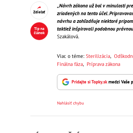
„Návrh zákona už bol v minulosti p
Zdieľať
zriadených na tento účel. Pripravo
návrhu a zohľadňuje niektoré pripom
taktiež inšpirovali podobnou právno
Tip na
článok
Szakálová.
Viac o téme:
Sterilizácia
,
Odškodn
Finálna fáza
,
Príprava zákona
Pridajte si Topky.sk
medzi Vaše p
Nahlásiť chybu