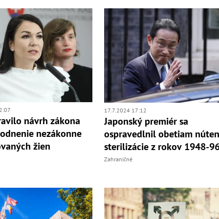
2:07
17.7.2024 17:12
ravilo návrh zákona
Japonský premiér sa
kodnenie nezákonne
ospravedlnil obetiam núten
zovaných žien
sterilizácie z rokov 1948-9
Zahraničné