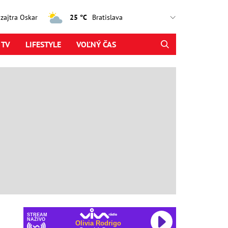
, zajtra Oskar
25 °C
 TV
LIFESTYLE
VOĽNÝ ČAS
STREAM
NAŽIVO
Olivia Rodrigo