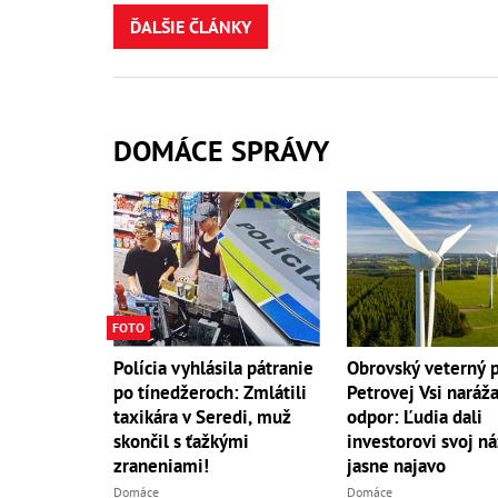
ĎALŠIE ČLÁNKY
DOMÁCE SPRÁVY
FOTO
Polícia vyhlásila pátranie
Obrovský veterný p
po tínedžeroch: Zmlátili
Petrovej Vsi naráž
taxikára v Seredi, muž
odpor: Ľudia dali
skončil s ťažkými
investorovi svoj n
zraneniami!
jasne najavo
Domáce
Domáce