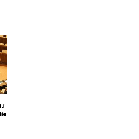
li
šie