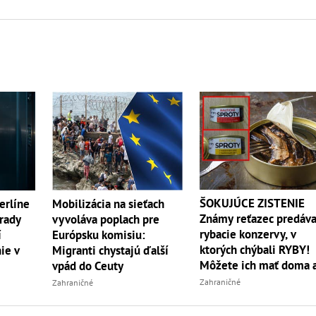
ŠOKUJÚCE ZISTENIE
erlíne
Mobilizácia na sieťach
Známy reťazec predáva
Úrady
vyvoláva poplach pre
rybacie konzervy, v
í
Európsku komisiu:
ktorých chýbali RYBY!
ie v
Migranti chystajú ďalší
Môžete ich mať doma 
vpád do Ceuty
vy
Zahraničné
Zahraničné