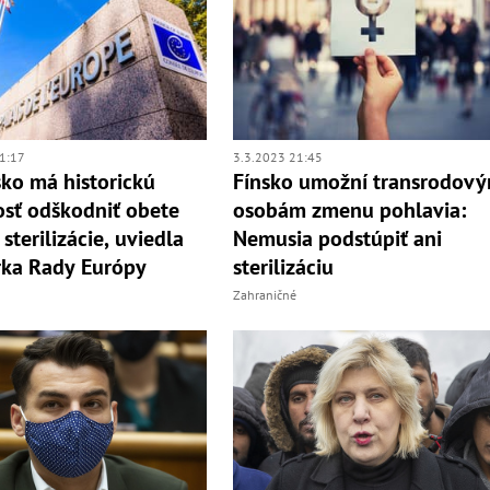
1:17
3.3.2023 21:45
ko má historickú
Fínsko umožní transrodov
tosť odškodniť obete
osobám zmenu pohlavia:
sterilizácie, uviedla
Nemusia podstúpiť ani
rka Rady Európy
sterilizáciu
Zahraničné