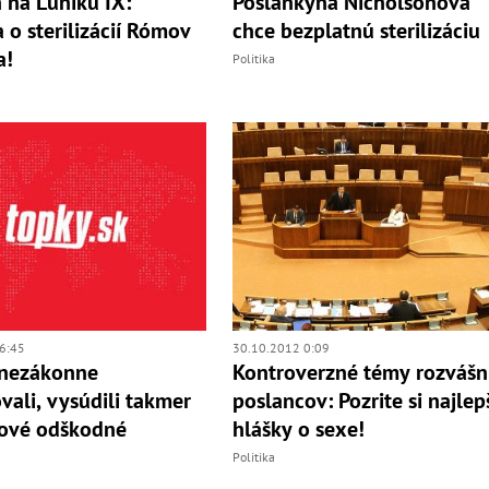
 na Luníku IX:
Poslankyňa Nicholsonová
a o sterilizácií Rómov
chce bezplatnú sterilizáciu
a!
Politika
6:45
30.10.2012 0:09
nezákonne
Kontroverzné témy rozvášni
ovali, vysúdili takmer
poslancov: Pozrite si najlep
cové odškodné
hlášky o sexe!
Politika