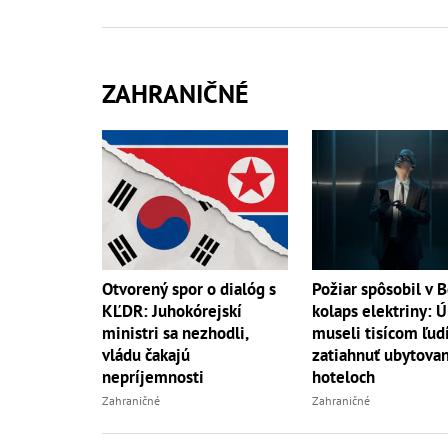
ZAHRANIČNÉ
Otvorený spor o dialóg s
Požiar spôsobil v B
KĽDR: Juhokórejskí
kolaps elektriny: 
ministri sa nezhodli,
museli tisícom ľud
vládu čakajú
zatiahnuť ubytovan
nepríjemnosti
hoteloch
Zahraničné
Zahraničné