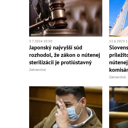
3.7.2024 10:50
12.6.2023 1
Japonský najvyšší súd
Slovens
rozhodol, že zákon o nútenej
príleži
sterilizácii je protiústavný
nútenej 
komisá
Zahraničné
Zahraničné