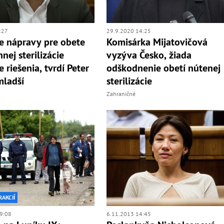
:27
29.9.2020 14:25
e nápravy pre obete
Komisárka Mijatovičová
nej sterilizácie
vyzýva Česko, žiada
 riešenia, tvrdí Peter
odškodnenie obetí nútenej
mladší
sterilizácie
Zahraničné
RAKCIÍ
9:08
6.11.2013 14:45