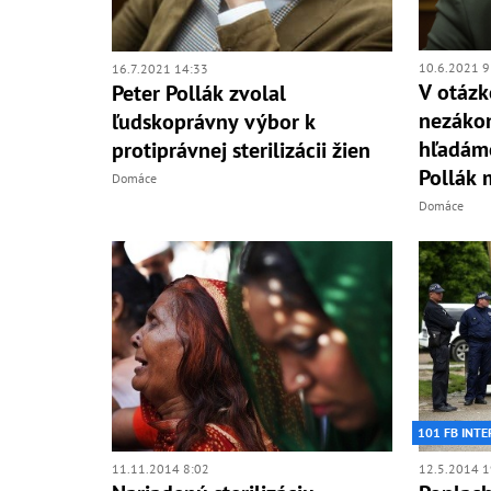
10.6.2021 9
16.7.2021 14:33
V otázk
Peter Pollák zvolal
nezákon
ľudskoprávny výbor k
hľadáme
protiprávnej sterilizácii žien
Pollák 
Domáce
Domáce
101 FB INTE
11.11.2014 8:02
12.5.2014 1