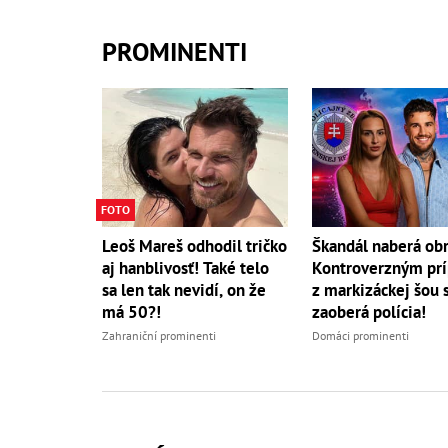
PROMINENTI
FOTO
Leoš Mareš odhodil tričko
Škandál naberá obr
aj hanblivosť! Také telo
Kontroverzným pr
sa len tak nevidí, on že
z markizáckej šou 
má 50?!
zaoberá polícia!
Zahraniční prominenti
Domáci prominenti