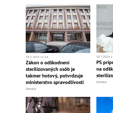
30.7.2024 1
29.3.2025 11:24
PS prip
Zákon o odškodnení
na odš
sterilizovaných osôb je
sterili
takmer hotový, potvrdzuje
ministerstvo spravodlivosti
Domáce
Domáce