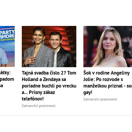
átky:
Tajná svadba číslo 2? Tom
Šok v rodine Angeliny
ípadom
Holland a Zendaya sa
Jolie: Po rozvode s
sa
poriadne buchli po vrecku
manželkou priznal - s
a... Prísny zákaz
gay!
telefónov!
Zahraniční prominenti
Zahraniční prominenti