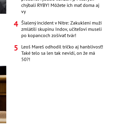
chýbali RYBY! Môžete ich mať doma aj
vy
Šialený incident v Nitre: Zakuklení muži
zmlátili skupinu Indov, učiteľovi museli
po kopancoch zošívať tvár!
Leoš Mareš odhodil tričko aj hanblivosť!
Také telo sa len tak nevidí, on že má
50?!