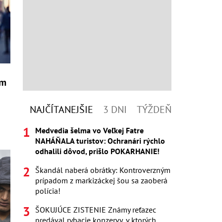
ým
NAJČÍTANEJŠIE
3 DNI
TÝŽDEŇ
Medvedia šelma vo Veľkej Fatre
NAHÁŇALA turistov: Ochranári rýchlo
odhalili dôvod, prišlo POKARHANIE!
Škandál naberá obrátky: Kontroverzným
prípadom z markizáckej šou sa zaoberá
polícia!
ŠOKUJÚCE ZISTENIE Známy reťazec
predával rybacie konzervy, v ktorých