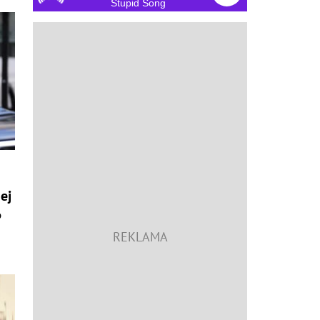
Stupid Song
ej
6