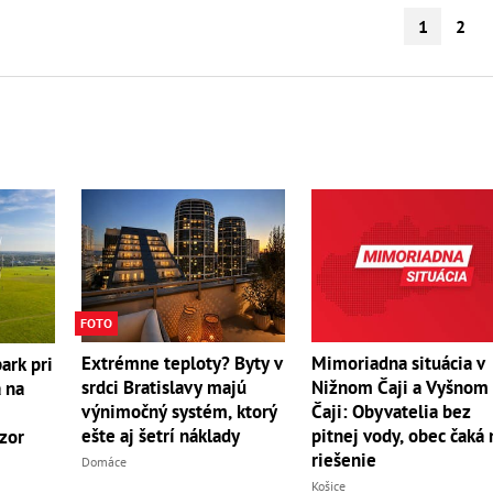
1
2
FOTO
Extrémne teploty? Byty v
Mimoriadna situácia v
ark pri
srdci Bratislavy majú
Nižnom Čaji a Vyšnom
a na
výnimočný systém, ktorý
Čaji: Obyvatelia bez
ešte aj šetrí náklady
pitnej vody, obec čaká 
ázor
riešenie
Domáce
Košice