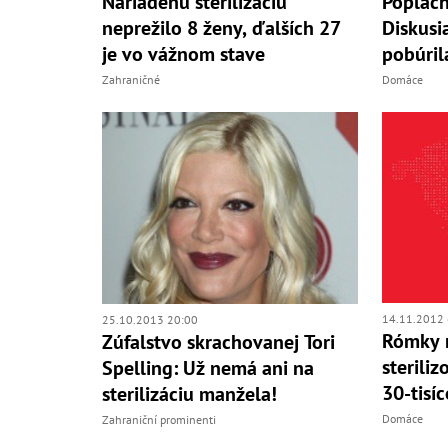
Nariadenú sterilizáciu
Poplach
neprežilo 8 ženy, ďalších 27
Diskusi
je vo vážnom stave
pobúril
Zahraničné
Domáce
14.11.2012 
25.10.2013 20:00
Rómky 
Zúfalstvo skrachovanej Tori
steriliz
Spelling: Už nemá ani na
30-tisí
sterilizáciu manžela!
Domáce
Zahraniční prominenti