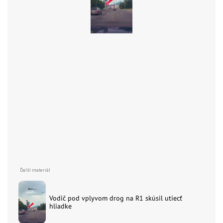
Vodič pod vplyvom drog na R1 skúsil utiecť
hliadke