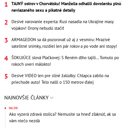
TAJNÝ ostrov v Chorvátsku! Manželia odhalili dovolenku plnú
neviazaného sexu a pikatné detaily
Desivé varovanie experta: Rusi nasadia na Ukrajine masy
vojakov! Drony nebudú stačiť
ARMAGEDON sa dá pozorovať už aj z vesmíru: Mrazivé
satelitné snímky, rozdiel len pár rokov a po vode ani stopy!
ŠOKUJÚCE slová Plačkovej: S Reném dlho tajili... Tomuto po
rokoch uverí málokto!
Desivé VIDEO len pre silné žalúdky: Chlapca zabilo na
priechode auto! Telo našli o 150 metrov ďalej
NAJNOVŠIE ČLÁNKY
06:30
Ako vyzerá zdravá stolica? Nemusíte sa hneď zľaknúť, ak sa
vám niečo nezdá