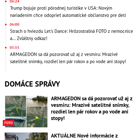
06:24
Trump bojuje proti pôrodnej turistike v USA: Novým
nariadením chce odoprieť automatické občianstvo pre deti
06:00
Strach o hviezdu Let's Dance: Hrôzostrašná FOTO z nemocnice
a... Zvláštny odkaz!
05:55
ARMAGEDON sa dá pozorovať už aj z vesmíru: Mrazivé
satelitné snímky, rozdiel len pár rokov a po vode ani stopy!
DOMÁCE SPRÁVY
ARMAGEDON sa dá pozorovať už aj z
vesmíru: Mrazivé satelitné snímky,
rozdiel len pár rokov a po vode ani
stopy!
FOTO
AKTUÁLNE Nové informácie z