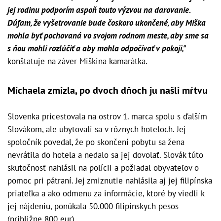
jej rodinu podporím aspoň touto výzvou na darovanie.
Dúfam, že vyšetrovanie bude čoskoro ukončené, aby Miška
mohla byť pochovaná vo svojom rodnom meste, aby sme sa
s ňou mohli rozlúčiť a aby mohla odpočívať v pokoji,"
konštatuje na záver Miškina kamarátka.
Michaela zmizla, po dvoch dňoch ju našli mŕtvu
Slovenka pricestovala na ostrov 1. marca spolu s ďalším
Slovákom, ale ubytovali sa v rôznych hoteloch. Jej
spoločník povedal, že po skončení pobytu sa žena
nevrátila do hotela a nedalo sa jej dovolať. Slovák túto
skutočnosť nahlásil na polícii a požiadal obyvateľov o
pomoc pri pátraní. Jej zmiznutie nahlásila aj jej filipínska
priateľka a ako odmenu za informácie, ktoré by viedli k
jej nájdeniu, ponúkala 50.000 filipínskych pesos
(približne 800 eur).