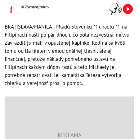
© Zoznam/mKov
BRATISLAVA/MANILA - Mladú Slovenku Michaelu M. na
Filipínach našli po pár dňoch, čo bola nezvestná, mŕtvu.
Zavraždiť ju mali v opustenej kaplnke. Rodina sa kvôli
tomu ocitla nielen v emocionálnej tiesni, ale aj
finančnej, pretože náklady pohrebného ústavu na
Filipínach každým dňom rastú a telo Michaely je
potrebné repatriovať. Jej kamarátka Tereza vytvorila
zbierku a verejnosť prosí o pomoc.