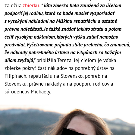
založila
zbierku
.
"Táto zbierka bola založená za účelom
podporiť jej rodinu, ktorá sa bude musieť vysporiadať
s vysokými nákladmi na Miškinu repatriáciu a ostatné
právne náležitosti. Je ťažké znášať takúto stratu a potom
čeliť vysokým nákladom, ktorých výšku zatiaľ nemožno
predvídať. Vyšetrovanie prípadu stále prebieha, čo znamená,
že náklady pohrebného ústavu na Filipínach sa každým
dňom zvyšujú,"
priblížila Tereza. Jej cieľom je vďaka
zbierke pokryť časť nákladov na pohrebný ústav na
Filipínach, repatriáciu na Slovensko, pohreb na
Slovensku, právne náklady a na podporu rodičov a
súrodencov Michaely.