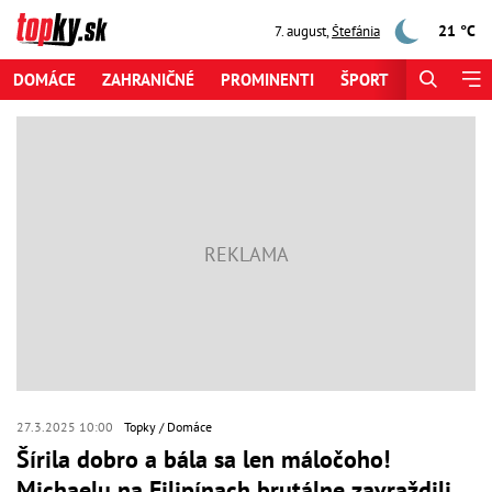
21 °C
7. august
,
Štefánia
DOMÁCE
ZAHRANIČNÉ
PROMINENTI
ŠPORT
ZAUJÍMAV
27.3.2025 10:00
Topky
Domáce
Šírila dobro a bála sa len máločoho!
Michaelu na Filipínach brutálne zavraždili,