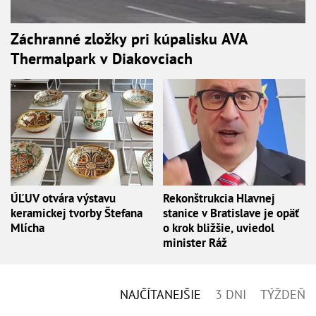
Záchranné zložky pri kúpalisku AVA
Thermalpark v Diakovciach
ÚĽUV otvára výstavu
Rekonštrukcia Hlavnej
keramickej tvorby Štefana
stanice v Bratislave je opäť
Mlícha
o krok bližšie, uviedol
minister Ráž
NAJČÍTANEJŠIE
3 DNI
TÝŽDEŇ