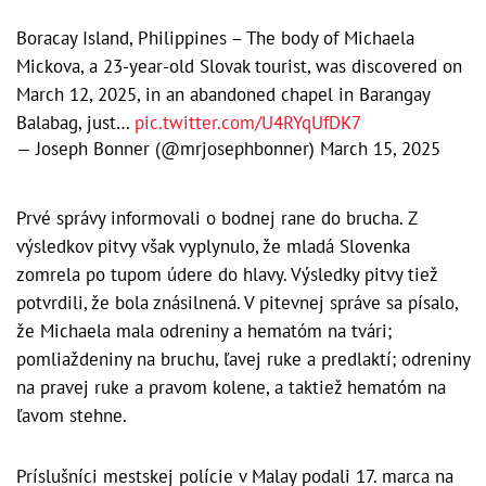
Boracay Island, Philippines – The body of Michaela
Mickova, a 23-year-old Slovak tourist, was discovered on
March 12, 2025, in an abandoned chapel in Barangay
Balabag, just…
pic.twitter.com/U4RYqUfDK7
— Joseph Bonner (@mrjosephbonner)
March 15, 2025
Prvé správy informovali o bodnej rane do brucha. Z
výsledkov pitvy však vyplynulo, že mladá Slovenka
zomrela po tupom údere do hlavy. Výsledky pitvy tiež
potvrdili, že bola znásilnená. V pitevnej správe sa písalo,
že Michaela mala odreniny a hematóm na tvári;
pomliaždeniny na bruchu, ľavej ruke a predlaktí; odreniny
na pravej ruke a pravom kolene, a taktiež hematóm na
ľavom stehne.
Príslušníci mestskej polície v Malay podali 17. marca na