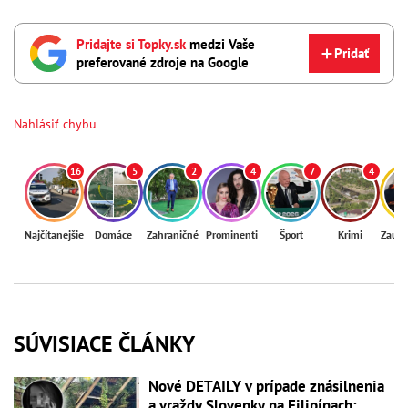
Pridajte si Topky.sk
medzi Vaše
Pridať
preferované zdroje na Google
Nahlásiť chybu
16
5
2
4
7
4
Najčítanejšie
Domáce
Zahraničné
Prominenti
Šport
Krimi
Zaují
SÚVISIACE ČLÁNKY
Nové DETAILY v prípade znásilnenia
a vraždy Slovenky na Filipínach: