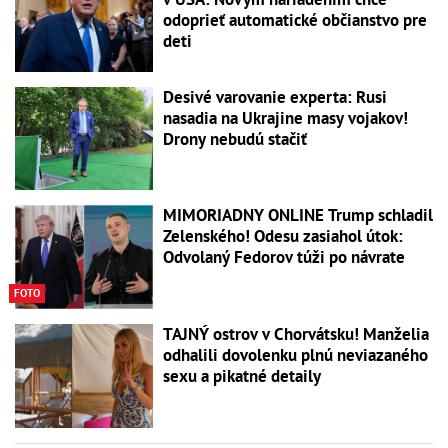
odoprieť automatické občianstvo pre
deti
Desivé varovanie experta: Rusi
nasadia na Ukrajine masy vojakov!
Drony nebudú stačiť
MIMORIADNY ONLINE Trump schladil
Zelenského! Odesu zasiahol útok:
Odvolaný Fedorov túži po návrate
FOTO
TAJNÝ ostrov v Chorvátsku! Manželia
odhalili dovolenku plnú neviazaného
sexu a pikatné detaily