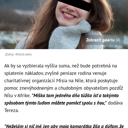
Zobraziť galériu
(4)
(Zdroj: 4fund.com)
Ak by sa vyzbierala vyššia suma, než bude potrebná na
splatenie nákladov, zvyšné peniaze rodina venuje
charitatívnej organizácií Misia na Níle, ktorá poskytuje
pomoc znevýhodneným a chudobným obyvateľom pozdĺž
Nílu v Afrike.
"Miška tam jedného dňa túžila ísť a takýmto
spôsobom týmto ľuďom môžete pomôcť spolu s ňou,"
dodáva
Tereza.
"Neželám si nič iné, len aby moja kamarátka žila a dúfam, že