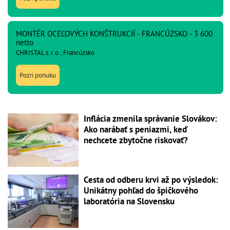
MONTÉR OCEĽOVÝCH KONŠTRUKCIÍ - FRANCÚZSKO - 3 600
netto
CHRISTAL s. r. o., Francúzsko
Pozri ponuku
Inflácia zmenila správanie Slovákov:
Ako narábať s peniazmi, keď
nechcete zbytočne riskovať?
Cesta od odberu krvi až po výsledok:
Unikátny pohľad do špičkového
laboratória na Slovensku