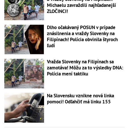
Michaelu zavraždili najhľadanejší
ZLOČINCI!
Dlho očakávaný POSUN v prípade
znásilnenia a vraždy Slovenky na
Filipínach! Polícia obvinila štyroch
ľudí
Vražda Slovenky na Filipínach sa
zamotáva! Môžu za to výsledky DNA:
Polícia mení taktiku
Na Slovensku vznikne nová linka
pomoci! Odľahčiť má linku 155