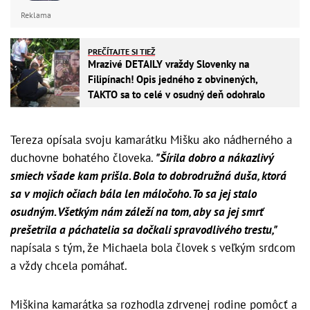
Reklama
PREČÍTAJTE SI TIEŽ
Mrazivé DETAILY vraždy Slovenky na
Filipínach! Opis jedného z obvinených,
TAKTO sa to celé v osudný deň odohralo
Tereza opísala svoju kamarátku Mišku ako nádherného a
duchovne bohatého človeka.
"Šírila dobro a nákazlivý
smiech všade kam prišla. Bola to dobrodružná duša, ktorá
sa v mojich očiach bála len máločoho. To sa jej stalo
osudným. Všetkým nám záleží na tom, aby sa jej smrť
prešetrila a páchatelia sa dočkali spravodlivého trestu,"
napísala s tým, že Michaela bola človek s veľkým srdcom
a vždy chcela pomáhať.
Miškina kamarátka sa rozhodla zdrvenej rodine pomôcť a