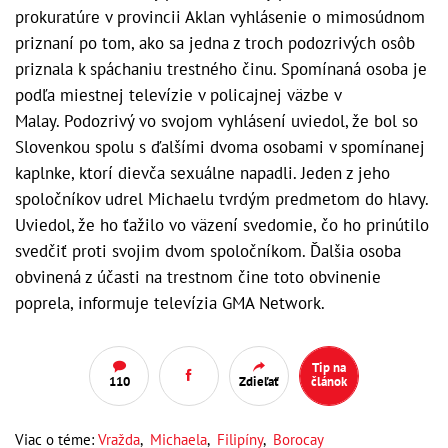
prokuratúre v provincii Aklan vyhlásenie o mimosúdnom
priznaní po tom, ako sa jedna z troch podozrivých osôb
priznala k spáchaniu trestného činu. Spomínaná osoba je
podľa miestnej televízie v policajnej väzbe v
Malay. Podozrivý vo svojom vyhlásení uviedol, že bol so
Slovenkou spolu s ďalšími dvoma osobami v spomínanej
kaplnke, ktorí dievča sexuálne napadli. Jeden z jeho
spoločníkov udrel Michaelu tvrdým predmetom do hlavy.
Uviedol, že ho ťažilo vo väzení svedomie, čo ho prinútilo
svedčiť proti svojim dvom spoločníkom. Ďalšia osoba
obvinená z účasti na trestnom čine toto obvinenie
poprela, informuje televízia GMA Network.
Tip na
110
Zdieľať
článok
Viac o téme:
Vražda
,
Michaela
,
Filipíny
,
Borocay