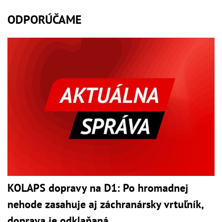
ODPORÚČAME
KOLAPS dopravy na D1: Po hromadnej
nehode zasahuje aj záchranársky vrtuľník,
doprava je odklaňaná