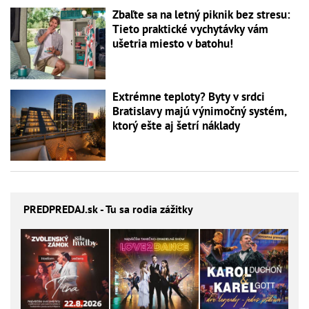
Zbaľte sa na letný piknik bez stresu:
Tieto praktické vychytávky vám
ušetria miesto v batohu!
Extrémne teploty? Byty v srdci
Bratislavy majú výnimočný systém,
ktorý ešte aj šetrí náklady
PREDPREDAJ
.sk - Tu sa rodia zážitky