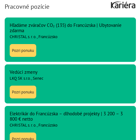
Pracovné pozície
Hľadáme zváračov CO₂ (135) do Francúzska | Ubytovanie
zdarma
CHRISTAL s. r. o., Francúzsko
Pozri ponuku
Vedúci zmeny
LKQ SK s.r.o., Senec
Pozri ponuku
Elektrikár do Francúzska – dlhodobé projekty | 3 200 – 3
800 € netto
CHRISTAL s. r. o., Francúzsko
Pozri ponuku