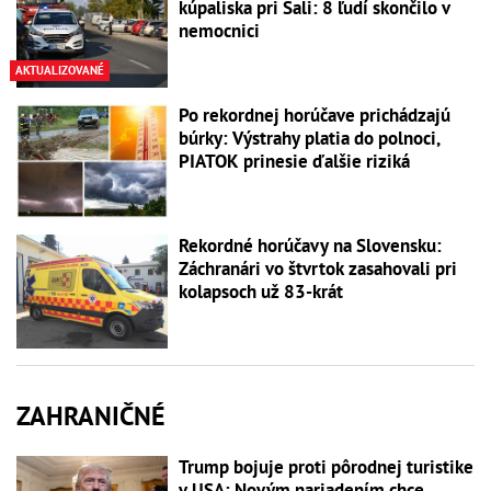
kúpaliska pri Šali: 8 ľudí skončilo v
nemocnici
AKTUALIZOVANÉ
Po rekordnej horúčave prichádzajú
búrky: Výstrahy platia do polnoci,
PIATOK prinesie ďalšie riziká
Rekordné horúčavy na Slovensku:
Záchranári vo štvrtok zasahovali pri
kolapsoch už 83-krát
ZAHRANIČNÉ
Trump bojuje proti pôrodnej turistike
v USA: Novým nariadením chce