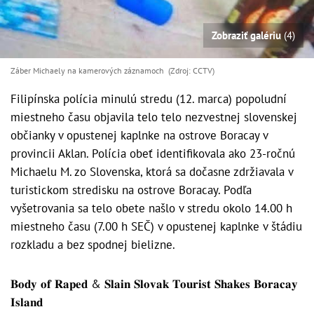
Zobraziť galériu
(4)
Záber Michaely na kamerových záznamoch (Zdroj: CCTV)
Filipínska polícia minulú stredu (12. marca) popoludní
miestneho času objavila telo telo nezvestnej slovenskej
občianky v opustenej kaplnke na ostrove Boracay v
provincii Aklan. Polícia obeť identifikovala ako 23-ročnú
Michaelu M. zo Slovenska, ktorá sa dočasne zdržiavala v
turistickom stredisku na ostrove Boracay. Podľa
vyšetrovania sa telo obete našlo v stredu okolo 14.00 h
miestneho času (7.00 h SEČ) v opustenej kaplnke v štádiu
rozkladu a bez spodnej bielizne.
𝐁𝐨𝐝𝐲 𝐨𝐟 𝐑𝐚𝐩𝐞𝐝 & 𝐒𝐥𝐚𝐢𝐧 𝐒𝐥𝐨𝐯𝐚𝐤 𝐓𝐨𝐮𝐫𝐢𝐬𝐭 𝐒𝐡𝐚𝐤𝐞𝐬 𝐁𝐨𝐫𝐚𝐜𝐚𝐲
𝐈𝐬𝐥𝐚𝐧𝐝