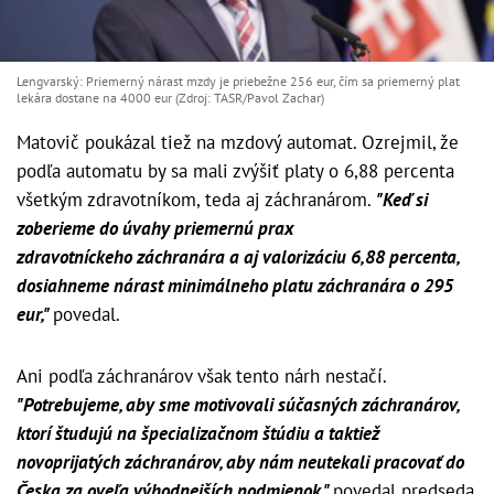
Lengvarský: Priemerný nárast mzdy je priebežne 256 eur, čím sa priemerný plat
lekára dostane na 4000 eur (Zdroj: TASR/Pavol Zachar)
Matovič poukázal tiež na mzdový automat. Ozrejmil, že
podľa automatu by sa mali zvýšiť platy o 6,88 percenta
všetkým zdravotníkom, teda aj záchranárom.
"Keď si
zoberieme do úvahy priemernú prax
zdravotníckeho záchranára a aj valorizáciu 6,88 percenta,
dosiahneme nárast minimálneho platu záchranára o 295
eur,"
povedal.
Ani podľa záchranárov však tento nárh nestačí.
"Potrebujeme, aby sme motivovali súčasných záchranárov,
ktorí študujú na špecializačnom štúdiu a taktiež
novoprijatých záchranárov, aby nám neutekali pracovať do
Česka za oveľa výhodnejších podmienok,"
povedal predseda