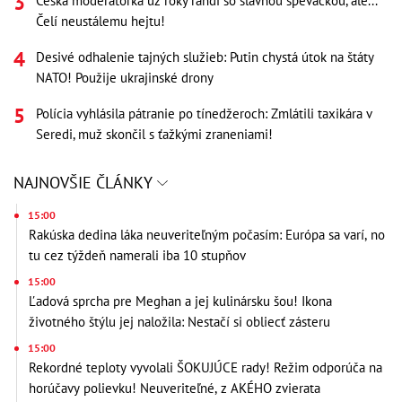
Česká moderátorka už roky randí so slávnou speváčkou, ale...
Čelí neustálemu hejtu!
Desivé odhalenie tajných služieb: Putin chystá útok na štáty
NATO! Použije ukrajinské drony
Polícia vyhlásila pátranie po tínedžeroch: Zmlátili taxikára v
Seredi, muž skončil s ťažkými zraneniami!
NAJNOVŠIE ČLÁNKY
15:00
Rakúska dedina láka neuveriteľným počasím: Európa sa varí, no
tu cez týždeň namerali iba 10 stupňov
15:00
Ľadová sprcha pre Meghan a jej kulinársku šou! Ikona
životného štýlu jej naložila: Nestačí si obliecť zásteru
15:00
Rekordné teploty vyvolali ŠOKUJÚCE rady! Režim odporúča na
horúčavy polievku! Neuveriteľné, z AKÉHO zvierata