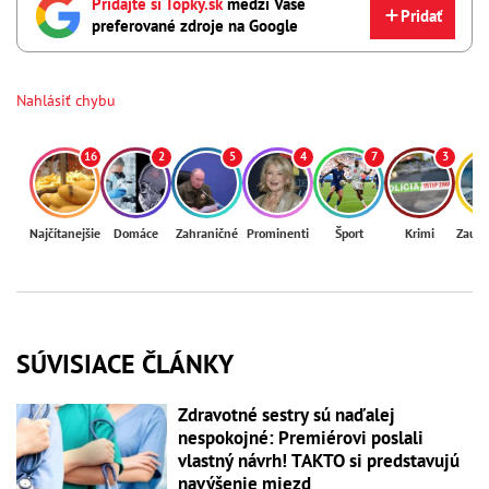
Pridajte si Topky.sk
medzi Vaše
Pridať
preferované zdroje na Google
Nahlásiť chybu
16
2
5
4
7
3
Najčítanejšie
Domáce
Zahraničné
Prominenti
Šport
Krimi
Zaují
SÚVISIACE ČLÁNKY
Zdravotné sestry sú naďalej
nespokojné: Premiérovi poslali
vlastný návrh! TAKTO si predstavujú
navýšenie miezd