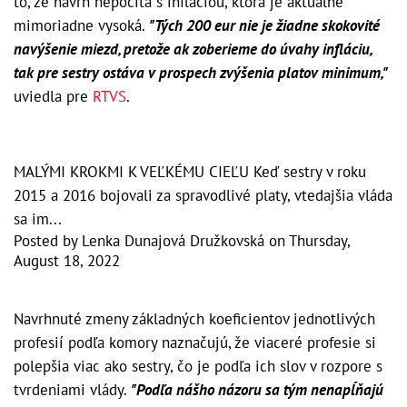
to, že návrh nepočíta s infláciou, ktorá je aktuálne
mimoriadne vysoká.
"Tých 200 eur nie je žiadne skokovité
navýšenie miezd, pretože ak zoberieme do úvahy infláciu,
tak pre sestry ostáva v prospech zvýšenia platov minimum,"
uviedla pre
RTVS
.
MALÝMI KROKMI K VEĽKÉMU CIEĽU Keď sestry v roku
2015 a 2016 bojovali za spravodlivé platy, vtedajšia vláda
sa im...
Posted by
Lenka Dunajová Družkovská
on
Thursday,
August 18, 2022
Navrhnuté zmeny základných koeficientov jednotlivých
profesií podľa komory naznačujú, že viaceré profesie si
polepšia viac ako sestry, čo je podľa ich slov v rozpore s
tvrdeniami vlády.
"Podľa nášho názoru sa tým nenapĺňajú