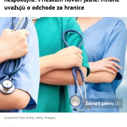
uvažujú o odchode za hranice
Zobraziť galériu
(2)
Ilustračné foto (Zdroj: Getty Images)