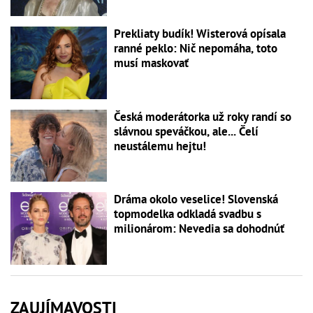
Prekliaty budík! Wisterová opísala
ranné peklo: Nič nepomáha, toto
musí maskovať
Česká moderátorka už roky randí so
slávnou speváčkou, ale... Čelí
neustálemu hejtu!
Dráma okolo veselice! Slovenská
topmodelka odkladá svadbu s
milionárom: Nevedia sa dohodnúť
ZAUJÍMAVOSTI