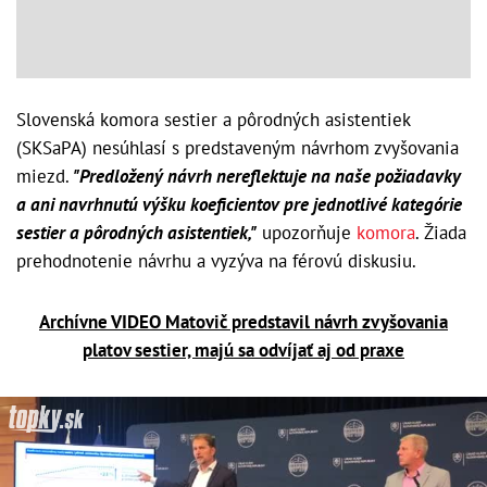
Slovenská komora sestier a pôrodných asistentiek
(SKSaPA) nesúhlasí s predstaveným návrhom zvyšovania
miezd.
"Predložený návrh nereflektuje na naše požiadavky
a ani navrhnutú výšku koeficientov pre jednotlivé kategórie
sestier a pôrodných asistentiek,"
upozorňuje
komora
. Žiada
prehodnotenie návrhu a vyzýva na férovú diskusiu.
Archívne VIDEO Matovič predstavil návrh zvyšovania
platov sestier, majú sa odvíjať aj od praxe