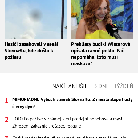
Hasiči zasahovali v areáli
Prekliaty budík! Wisterová
Slovnaftu, kde došlo k
opísala ranné peklo: Nič
požiaru
nepomáha, toto musí
maskovať
NAJČÍTANEJŠIE
3 DNI
TÝŽDEŇ
MIMORIADNE Výbuch v areáli Slovnaftu: Z miesta stúpa hustý
čierny dym!
FOTO Po pečive v známej sieti predajní pobehovala myš!
Zhrození zákazníci, reťazec reaguje