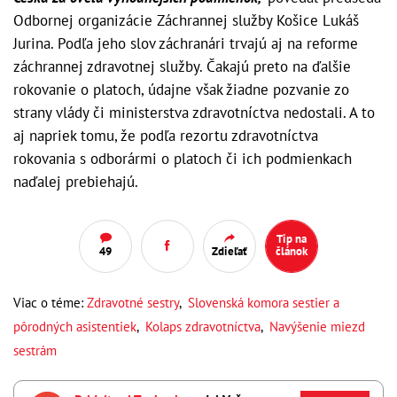
Odbornej organizácie Záchrannej služby Košice Lukáš
Jurina. Podľa jeho slov záchranári trvajú aj na reforme
záchrannej zdravotnej služby. Čakajú preto na ďalšie
rokovanie o platoch, údajne však žiadne pozvanie zo
strany vlády či ministerstva zdravotníctva nedostali. A to
aj napriek tomu, že podľa rezortu zdravotníctva
rokovania s odborármi o platoch či ich podmienkach
naďalej prebiehajú.
Tip na
49
Zdieľať
článok
Viac o téme:
Zdravotné sestry
,
Slovenská komora sestier a
pôrodných asistentiek
,
Kolaps zdravotníctva
,
Navýšenie miezd
sestrám