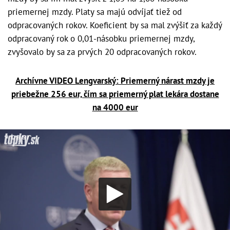
priemernej mzdy. Platy sa majú odvíjať tiež od
odpracovaných rokov. Koeficient by sa mal zvýšiť za každý
odpracovaný rok o 0,01-násobku priemernej mzdy,
zvyšovalo by sa za prvých 20 odpracovaných rokov.
Archívne VIDEO Lengvarský: Priemerný nárast mzdy je
priebežne 256 eur, čím sa priemerný plat lekára dostane
na 4000 eur