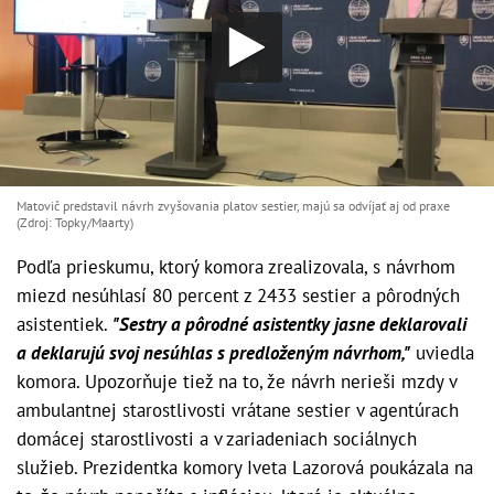
Matovič predstavil návrh zvyšovania platov sestier, majú sa odvíjať aj od praxe
(Zdroj: Topky/Maarty)
Podľa prieskumu, ktorý komora zrealizovala, s návrhom
miezd nesúhlasí 80 percent z 2433 sestier a pôrodných
asistentiek.
"Sestry a pôrodné asistentky jasne deklarovali
a deklarujú svoj nesúhlas s predloženým návrhom,"
uviedla
komora. Upozorňuje tiež na to, že návrh nerieši mzdy v
ambulantnej starostlivosti vrátane sestier v agentúrach
domácej starostlivosti a v zariadeniach sociálnych
služieb. Prezidentka komory Iveta Lazorová poukázala na