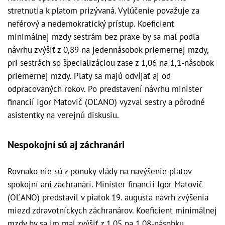
stretnutia k platom prizývaná. Vylúčenie považuje za
neférový a nedemokratický prístup. Koeficient
minimálnej mzdy sestrám bez praxe by sa mal podľa
návrhu zvýšiť z 0,89 na jedennásobok priemernej mzdy,
pri sestrách so špecializáciou zase z 1,06 na 1,1-násobok
priemernej mzdy. Platy sa majú odvíjať aj od
odpracovaných rokov. Po predstavení návrhu minister
financií Igor Matovič (OĽANO) vyzval sestry a pôrodné
asistentky na verejnú diskusiu.
Nespokojní sú aj záchranári
Rovnako nie sú z ponuky vlády na navýšenie platov
spokojní ani záchranári. Minister financií Igor Matovič
(OĽANO) predstavil v piatok 19. augusta návrh zvýšenia
miezd zdravotníckych záchranárov. Koeficient minimálnej
mzdy by sa im mal zvýšiť z 1,05 na 1,08-násobku