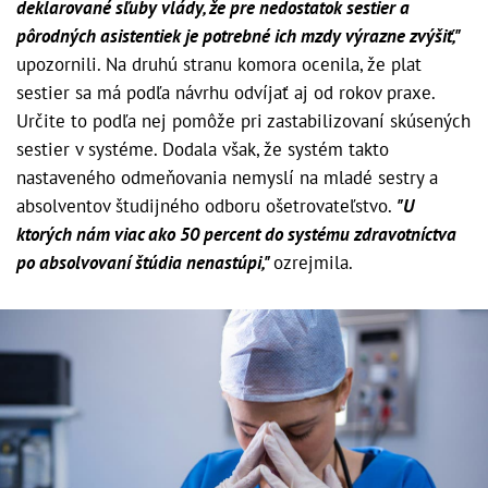
deklarované sľuby vlády, že pre nedostatok sestier a
pôrodných asistentiek je potrebné ich mzdy výrazne zvýšiť,"
upozornili. Na druhú stranu komora ocenila, že plat
sestier sa má podľa návrhu odvíjať aj od rokov praxe.
Určite to podľa nej pomôže pri zastabilizovaní skúsených
sestier v systéme. Dodala však, že systém takto
nastaveného odmeňovania nemyslí na mladé sestry a
absolventov študijného odboru ošetrovateľstvo.
"U
ktorých nám viac ako 50 percent do systému zdravotníctva
po absolvovaní štúdia nenastúpi,"
ozrejmila.