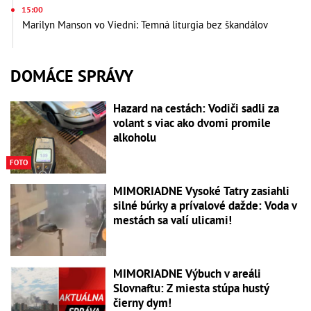
15:00
Marilyn Manson vo Viedni: Temná liturgia bez škandálov
DOMÁCE SPRÁVY
Hazard na cestách: Vodiči sadli za
volant s viac ako dvomi promile
alkoholu
FOTO
MIMORIADNE Vysoké Tatry zasiahli
silné búrky a prívalové dažde: Voda v
mestách sa valí ulicami!
MIMORIADNE Výbuch v areáli
Slovnaftu: Z miesta stúpa hustý
čierny dym!