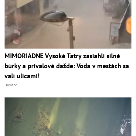
MIMORIADNE Vysoké Tatry zasiahli silné
búrky a prívalové dažde: Voda v mestách sa
valí ulicami!
Domáce