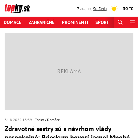
30 °C
7. august
,
Štefánia
DOMÁCE
ZAHRANIČNÉ
PROMINENTI
ŠPORT
ZAUJÍMAV
31.8.2022 13:59
Topky
Domáce
Zdravotné sestry sú s návrhom vlády
nespokojné: Prieskum hovorí jasne! Mnohé