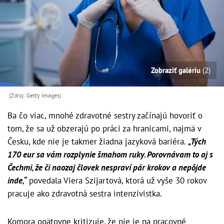
Zobraziť galériu
(2)
(Zdroj: Getty Images)
Ba čo viac, mnohé zdravotné sestry začínajú hovoriť o
tom, že sa už obzerajú po práci za hranicami, najmä v
Česku, kde nie je takmer žiadna jazyková bariéra.
„Tých
170 eur sa vám rozplynie šmahom ruky. Porovnávam to aj s
Čechmi, že či naozaj človek nespraví pár krokov a nepôjde
inde,“
povedala Viera Szijartová, ktorá už vyše 30 rokov
pracuje ako zdravotná sestra intenzivistka.
Komora opätovne kritizuje, že nie je na pracovné