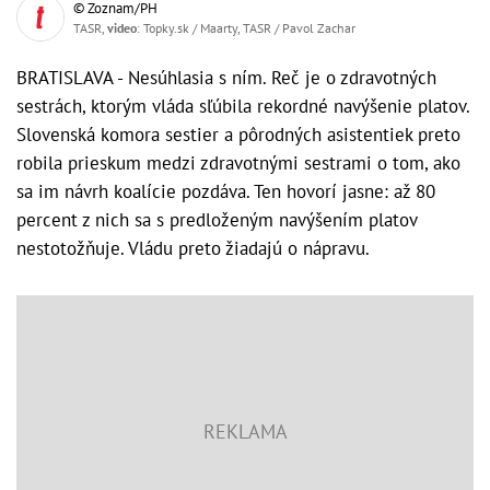
© Zoznam/PH
TASR,
video
: Topky.sk / Maarty, TASR / Pavol Zachar
BRATISLAVA - Nesúhlasia s ním. Reč je o zdravotných
sestrách, ktorým vláda sľúbila rekordné navýšenie platov.
Slovenská komora sestier a pôrodných asistentiek preto
robila prieskum medzi zdravotnými sestrami o tom, ako
sa im návrh koalície pozdáva. Ten hovorí jasne: až 80
percent z nich sa s predloženým navýšením platov
nestotožňuje. Vládu preto žiadajú o nápravu.