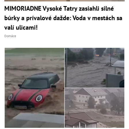
MIMORIADNE Vysoké Tatry zasiahli silné
búrky a prívalové dažde: Voda v mestách sa
valí ulicami!
Domáce