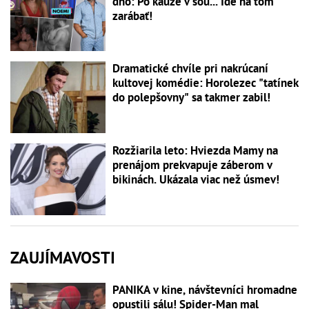
dno: Po kauze v šou... Ide na tom
zarábať!
Dramatické chvíle pri nakrúcaní
kultovej komédie: Horolezec "tatínek
do polepšovny" sa takmer zabil!
Rozžiarila leto: Hviezda Mamy na
prenájom prekvapuje záberom v
bikinách. Ukázala viac než úsmev!
ZAUJÍMAVOSTI
PANIKA v kine, návštevníci hromadne
opustili sálu! Spider-Man mal