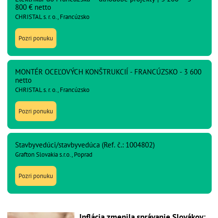
800 € netto
CHRISTAL s. r. o., Francúzsko
Pozri ponuku
MONTÉR OCEĽOVÝCH KONŠTRUKCIÍ - FRANCÚZSKO - 3 600
netto
CHRISTAL s. r. o., Francúzsko
Pozri ponuku
Stavbyvedúci/stavbyvedúca (Ref. č.: 1004802)
Grafton Slovakia s.r.o., Poprad
Pozri ponuku
Inflácia zmenila správanie Slovákov: