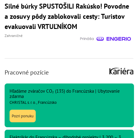
Silné búrky SPUSTOŠILI Rakúsko! Povodne
a zosuvy pôdy zablokovali cesty: Turistov
evakuovali VRTUĽNÍKOM
Zahraničné
Pracovné pozície
Hľadáme zváračov CO₂ (135) do Francúzska | Ubytovanie
zdarma
CHRISTAL s. r. o., Francúzsko
Pozri ponuku
Elektrikár do Francúzska – dlhodobé projekty | 3 200 – 3