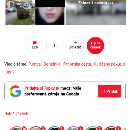
Zobraziť galériu
(4)
Tip na
226
Zdieľať
článok
Viac o téme:
Pumpa
,
Benzínka
,
Panónska cesta
,
Kuriózny pokus o
lúpež
Pridajte si Topky.sk
medzi Vaše
Pridať
preferované zdroje na Google
Nahlásiť chybu
16
2
3
1
7
6