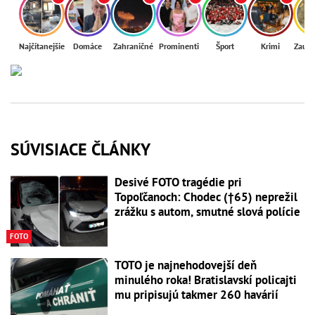
Najčítanejšie
Domáce
Zahraničné
Prominenti
Šport
Krimi
Zaují
SÚVISIACE ČLÁNKY
Desivé FOTO tragédie pri
Topoľčanoch: Chodec (†65) neprežil
zrážku s autom, smutné slová polície
FOTO
TOTO je najnehodovejší deň
minulého roka! Bratislavskí policajti
mu pripisujú takmer 260 havárií