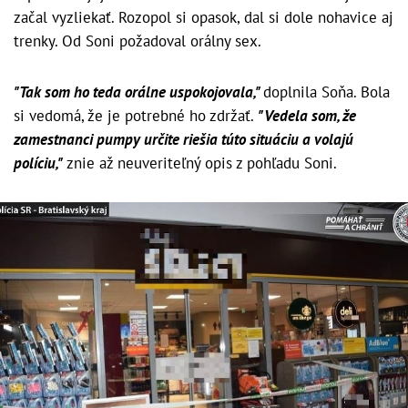
začal vyzliekať. Rozopol si opasok, dal si dole nohavice aj
trenky. Od Soni požadoval orálny sex.
"Tak som ho teda orálne uspokojovala,"
doplnila Soňa. Bola
si vedomá, že je potrebné ho zdržať.
"Vedela som, že
zamestnanci pumpy určite riešia túto situáciu a volajú
políciu,"
znie až neuveriteľný opis z pohľadu Soni.