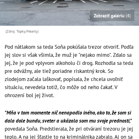
Zobraziť galériu
(4)
(Zdroj: Topky/Maarty)
Pod nátlakom sa teda Soňa pokúšala trezor otvoriť. Podľa
jej slov si však všimla, že muž je "nejako mimo". Zdalo sa
jej, že je pod vplyvom alkoholu či drog. Rozhodla sa teda
pre odvážny, ale tiež poriadne riskantný krok. So
zlodejom začala laškovať, popísala, že chcela uvoľniť
situáciu, nevedela totiž, čo môže od neho čakať. V
ohrození bol jej život.
"Mňa v tom momente nič nenapadlo iného, ako to, že som si
dala dole bundu, sveter a ukázala som mu svoje prednosti,"
povedala Soňa. Predstierala, že pri otváraní trezoru je jej
teplo. A na jej šťastie to na kriminálnika zabralo. Aj on sa