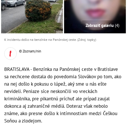
Zobraziť galériu
(4)
K incidentu došlo na benzínke na Panónskej ceste. (Zdroj: topky)
© Zoznam/nin
BRATISLAVA - Benzínka na Panónskej ceste v Bratislave
sa nechcene dostala do povedomia Slovákov po tom, ako
na nej došlo k pokusu o lúpež, aký sme u nás ešte
nevideli. Peniaze síce neskončili vo vreckách
kriminálnika, pre pikantnú príchuť ale prípad zaujal
dokonca aj zahraničné médiá. Doteraz však nebolo
známe, ako presne došlo k intímnostiam medzi Češkou
Soňou a zlodejom.