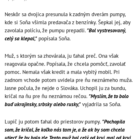
Neskôr sa dvojica presunula k zadným dverám pumpy,
kde si Soňa všimla predavača z benzínky. Šepkal jej, aby
zavolala políciu, že pumpu prepadli.
"Bol vystresovaný,
celý sa klepal,"
popísala Soňa.
Muž, s ktorým sa zhovárala, ju ťahal preč. Ona však
reagovala opačne. Popísala, že chcela pomôcť, zavolať
pomoc. Nemala však kredit a mala vybitý mobil. Pri
zadnom vchode potom uvidela pre ňu neznámeho muža.
Jasne počula, že nejde o Slováka. Uchopil ju za bundu,
kričal na ňu pre ňu neznámou rečou.
"Myslím, že to bolo
buď ukrajinsky, srbsky alebo rusky,"
vyjadrila sa Soňa.
Lupič ju potom ťahal do priestorov pumpy.
"Pochopila
som, že kričal, že koľko nás tam je, a že ak by som chcela
utiecť, že by bolo zle. Tento muž bol celý od krvi, mal od krvi