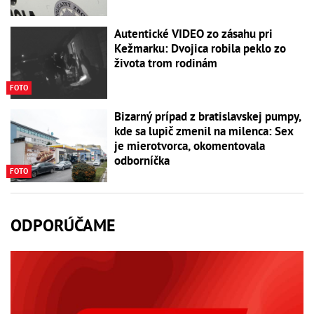
Autentické VIDEO zo zásahu pri
Kežmarku: Dvojica robila peklo zo
života trom rodinám
FOTO
Bizarný prípad z bratislavskej pumpy,
kde sa lupič zmenil na milenca: Sex
je mierotvorca, okomentovala
odborníčka
FOTO
ODPORÚČAME