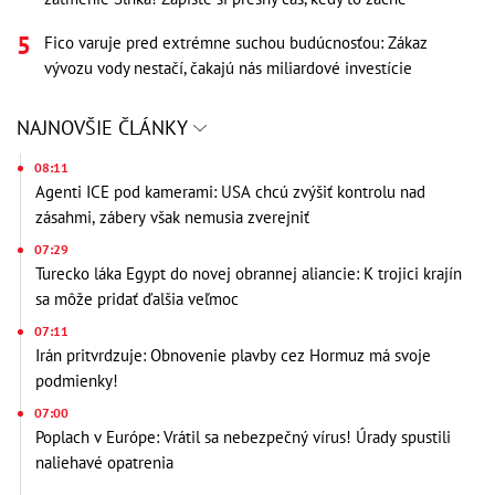
Fico varuje pred extrémne suchou budúcnosťou: Zákaz
vývozu vody nestačí, čakajú nás miliardové investície
NAJNOVŠIE ČLÁNKY
08:11
Agenti ICE pod kamerami: USA chcú zvýšiť kontrolu nad
zásahmi, zábery však nemusia zverejniť
07:29
Turecko láka Egypt do novej obrannej aliancie: K trojici krajín
sa môže pridať ďalšia veľmoc
07:11
Irán pritvrdzuje: Obnovenie plavby cez Hormuz má svoje
podmienky!
07:00
Poplach v Európe: Vrátil sa nebezpečný vírus! Úrady spustili
naliehavé opatrenia