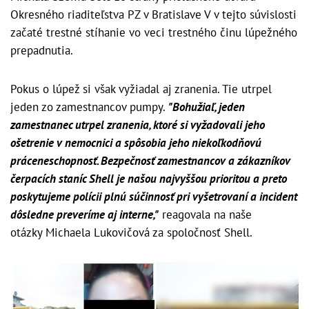
Okresného riaditeľstva PZ v Bratislave V v tejto súvislosti
začaté trestné stíhanie vo veci trestného činu lúpežného
prepadnutia.
Pokus o lúpež si však vyžiadal aj zranenia. Tie utrpel
jeden zo zamestnancov pumpy.
"
Bohužiaľ, jeden
zamestnanec utrpel zranenia, ktoré si vyžadovali jeho
ošetrenie v nemocnici a spôsobia jeho niekoľkodňovú
práceneschopnosť. Bezpečnosť zamestnancov a zákazníkov
čerpacích staníc Shell je našou najvyššou prioritou a preto
poskytujeme polícii plnú súčinnosť pri vyšetrovaní a incident
dôsledne preveríme aj interne,"
reagovala na naše
otázky
Michaela Lukovičová za spoločnosť Shell.