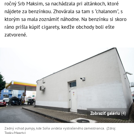
ročný Srb Maksim, sa nachádzala pri altánkoch, ktoré
nájdete za benzínkou. Zhovárala sa tam s "chalanom", s
ktorým sa mala zoznámiť náhodne. Na benzínku si skoro
ráno prišla kúpiť cigarety, keďže obchody boli ešte
zatvorené.
Zobraziť galériu
(4)
Zadný vchod pumpy, kde Soňa uvidela vystrašeného zamestnanca. (Zdroj:
Topky/Maarty)