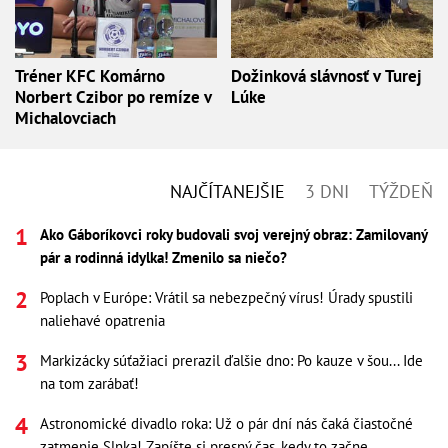
Tréner KFC Komárno
Dožinková slávnosť v Turej
Norbert Czibor po remíze v
Lúke
Michalovciach
NAJČÍTANEJŠIE
3 DNI
TÝŽDEŇ
Ako Gáboríkovci roky budovali svoj verejný obraz: Zamilovaný
pár a rodinná idylka! Zmenilo sa niečo?
Poplach v Európe: Vrátil sa nebezpečný vírus! Úrady spustili
naliehavé opatrenia
Markizácky súťažiaci prerazil ďalšie dno: Po kauze v šou... Ide
na tom zarábať!
Astronomické divadlo roka: Už o pár dní nás čaká čiastočné
zatmenie Slnka! Zapíšte si presný čas, kedy to začne