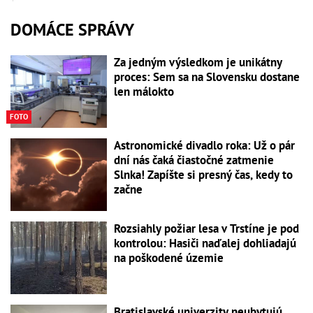
DOMÁCE SPRÁVY
Za jedným výsledkom je unikátny
proces: Sem sa na Slovensku dostane
len málokto
FOTO
Astronomické divadlo roka: Už o pár
dní nás čaká čiastočné zatmenie
Slnka! Zapíšte si presný čas, kedy to
začne
Rozsiahly požiar lesa v Trstíne je pod
kontrolou: Hasiči naďalej dohliadajú
na poškodené územie
Bratislavské univerzity neubytujú