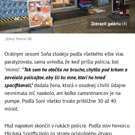
Zobraziť galériu
(4)
(Zdroj: Polícia SR)
Orálnym sexom Soňa zlodeja podľa všetkého ešte viac
paralyzovala, sama uviedla, že keď prišla polícia, bol
"mimo".
"Tak som ho otočila na brucho, chytila pod krkom a
zavolala policajtov, aby šli ku mne, ktorí ho hneď
spacifikovali,"
dodala žena, ktorá v osudnej chvíli údajne
nevnímala nič naokolo, ani koľko zamestnancov je na
pumpe. Podľa Soni všetko trvalo približne 30 až 40
minút.
Muž napokon skončil v rukách polície. Podľa slov hovorcu
Michala Szeiffa bolo zo strany príslušného útvaru