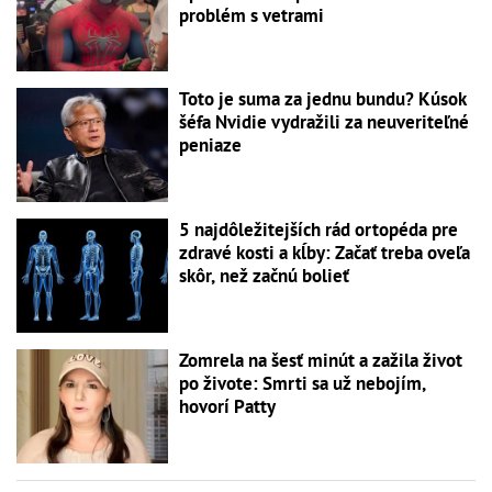
problém s vetrami
Toto je suma za jednu bundu? Kúsok
šéfa Nvidie vydražili za neuveriteľné
peniaze
5 najdôležitejších rád ortopéda pre
zdravé kosti a kĺby: Začať treba oveľa
skôr, než začnú bolieť
Zomrela na šesť minút a zažila život
po živote: Smrti sa už nebojím,
hovorí Patty