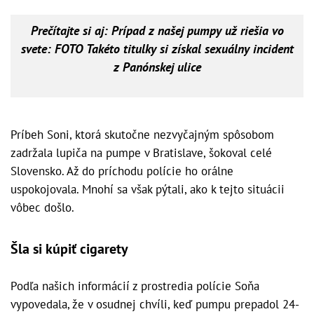
Prečítajte si aj:
Prípad z našej pumpy už riešia vo
svete: FOTO Takéto titulky si získal sexuálny incident
z Panónskej ulice
Príbeh Soni, ktorá skutočne nezvyčajným spôsobom
zadržala lupiča na pumpe v Bratislave, šokoval celé
Slovensko. Až do príchodu polície ho orálne
uspokojovala. Mnohí sa však pýtali, ako k tejto situácii
vôbec došlo.
Šla si kúpiť cigarety
Podľa našich informácií z prostredia polície Soňa
vypovedala, že v osudnej chvíli, keď pumpu prepadol 24-