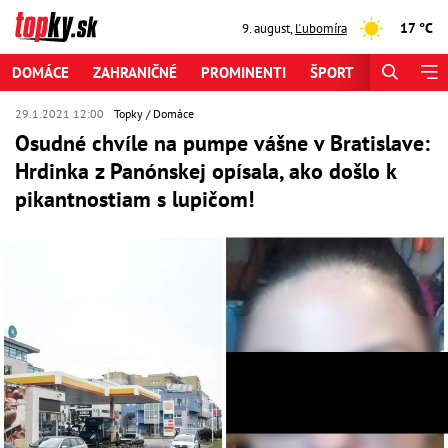
17 °C
9. august
,
Ľubomíra
DOMÁCE
ZAHRANIČNÉ
PROMINENTI
ŠPORT
ZAUJÍMAV
29.1.2021 12:00
Topky
Domáce
Osudné chvíle na pumpe vášne v Bratislave:
Hrdinka z Panónskej opísala, ako došlo k
pikantnostiam s lupičom!