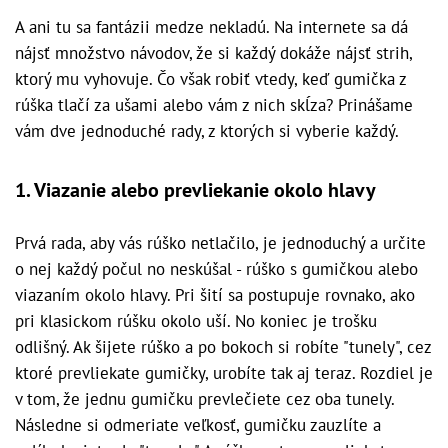
A ani tu sa fantázii medze nekladú. Na internete sa dá
nájsť množstvo návodov, že si každý dokáže nájsť strih,
ktorý mu vyhovuje. Čo však robiť vtedy, keď gumička z
rúška tlačí za ušami alebo vám z nich skĺza? Prinášame
vám dve jednoduché rady, z ktorých si vyberie každý.
1. Viazanie alebo prevliekanie okolo hlavy
Prvá rada, aby vás rúško netlačilo, je jednoduchý a určite
o nej každý počul no neskúšal - rúško s gumičkou alebo
viazaním okolo hlavy. Pri šití sa postupuje rovnako, ako
pri klasickom rúšku okolo uší. No koniec je trošku
odlišný. Ak šijete rúško a po bokoch si robíte "tunely", cez
ktoré prevliekate gumičky, urobíte tak aj teraz. Rozdiel je
v tom, že jednu gumičku prevlečiete cez oba tunely.
Následne si odmeriate veľkosť, gumičku zauzlíte a