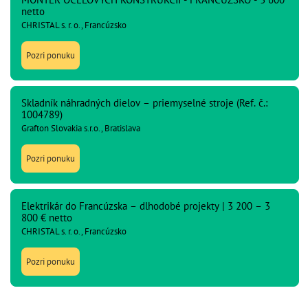
netto
CHRISTAL s. r. o., Francúzsko
Pozri ponuku
Skladník náhradných dielov – priemyselné stroje (Ref. č.:
1004789)
Grafton Slovakia s.r.o., Bratislava
Pozri ponuku
Elektrikár do Francúzska – dlhodobé projekty | 3 200 – 3
800 € netto
CHRISTAL s. r. o., Francúzsko
Pozri ponuku