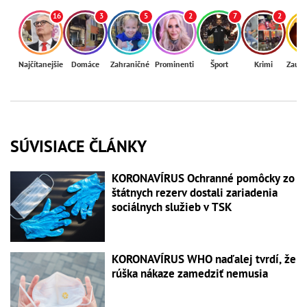
16
3
5
2
7
2
Najčítanejšie
Domáce
Zahraničné
Prominenti
Šport
Krimi
Zaují
SÚVISIACE ČLÁNKY
KORONAVÍRUS Ochranné pomôcky zo
štátnych rezerv dostali zariadenia
sociálnych služieb v TSK
KORONAVÍRUS WHO naďalej tvrdí, že
rúška nákaze zamedziť nemusia