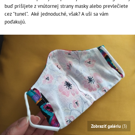
buď prišijete z vnútornej strany masky alebo prevlečiete
cez "tunel". Aké jednoduché, však? A uši sa vám
poďakujú.
Zobraziť galériu
(3)