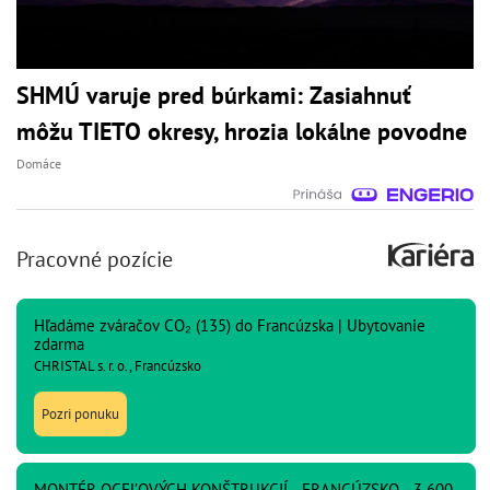
SHMÚ varuje pred búrkami: Zasiahnuť
môžu TIETO okresy, hrozia lokálne povodne
Domáce
Pracovné pozície
Hľadáme zváračov CO₂ (135) do Francúzska | Ubytovanie
zdarma
CHRISTAL s. r. o., Francúzsko
Pozri ponuku
MONTÉR OCEĽOVÝCH KONŠTRUKCIÍ - FRANCÚZSKO - 3 600