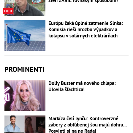
žien ZABIL rovnakým spôsobom!
FOTO
Európu čaká úplné zatmenie Slnka:
Komisia rieši hrozbu výpadkov a
kolapsu v solárnych elektrárňach
PROMINENTI
Dolly Buster má nového chlapa:
Ulovila šľachtica!
Markíza čelí lynču: Kontroverzné
zábery z obľúbenej šou majú dohru...
Posvieti si na ne Rada!