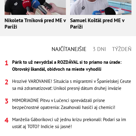
Nikoleta Trníková pred ME v
Samuel Košťál pred ME v
Paríži
Paríži
NAJČÍTANEJŠIE
3 DNI
TÝŽDEŇ
Párik to už nevydržal a ROZDÁVAL si to priamo na úrade:
Obrovský škandál, obidvoch na mieste vyhodili
Hrozivé VAROVANIE! Situácia s migrantmi v Španielskej Ceute
sa má zdramatizovať: Unikol presný dátum druhej invázie
MIMORIADNE Pitvu v Lučenci sprevádzali prísne
bezpečnostné opatrenia: Zasahovali hasiči aj chemici!
Manželia Gáboríkovci už jednu krízu prekonali: Podarí sa im
ustáť aj TOTO? Indície sú jasné!