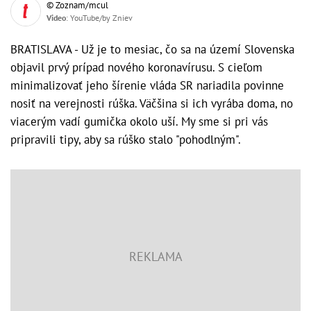
© Zoznam/mcul
Video
: YouTube/by Zniev
BRATISLAVA - Už je to mesiac, čo sa na území Slovenska
objavil prvý prípad nového koronavírusu. S cieľom
minimalizovať jeho šírenie vláda SR nariadila povinne
nosiť na verejnosti rúška. Väčšina si ich vyrába doma, no
viacerým vadí gumička okolo uší. My sme si pri vás
pripravili tipy, aby sa rúško stalo "pohodlným".