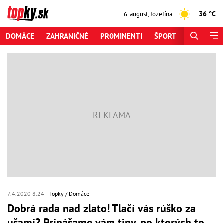
36 °C
6. august
,
Jozefína
DOMÁCE
ZAHRANIČNÉ
PROMINENTI
ŠPORT
ZAUJÍMAV
7.4.2020 8:24
Topky
Domáce
Dobrá rada nad zlato! Tlačí vás rúško za
ušami? Prinášame vám tipy, po ktorých to