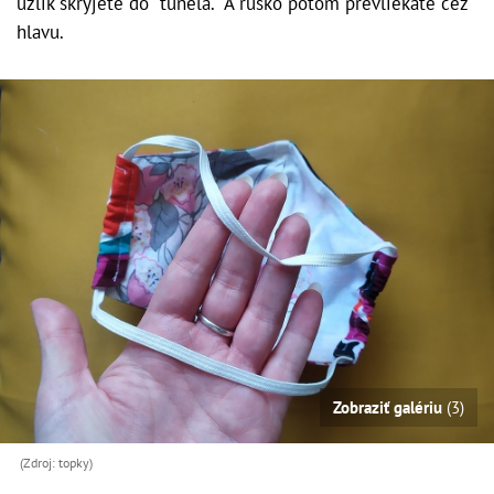
uzlík skryjete do "tunela." A rúško potom prevliekate cez
hlavu.
Zobraziť galériu
(3)
(Zdroj: topky)