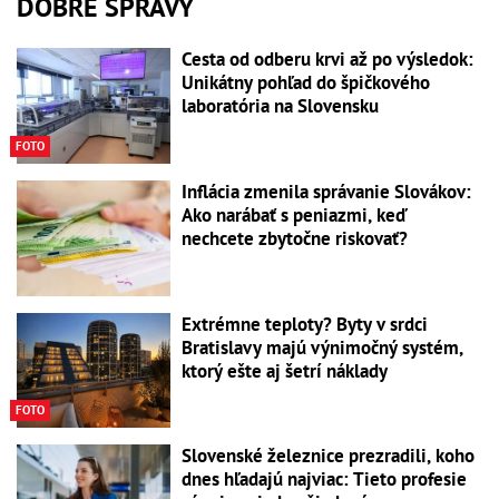
DOBRÉ SPRÁVY
Cesta od odberu krvi až po výsledok:
Unikátny pohľad do špičkového
laboratória na Slovensku
FOTO
Inflácia zmenila správanie Slovákov:
Ako narábať s peniazmi, keď
nechcete zbytočne riskovať?
Extrémne teploty? Byty v srdci
Bratislavy majú výnimočný systém,
ktorý ešte aj šetrí náklady
FOTO
Slovenské železnice prezradili, koho
dnes hľadajú najviac: Tieto profesie