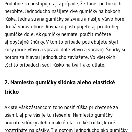
Podobne sa postupuje aj v prípade, že tunel po bokoch
nerobíte. Jednoducho našijete dve gumičky na bokoch
rúška. Jedna strana gumičky sa zvnútra našije vľavo hore,
druhá vpravo hore. Rovnako postupujete aj pri druhej
gumičke dole. Ak gumičky nemáte, použiť môžete
aj obyčajné šnúrky. V tomto prípade potrebujete štyri
kusy (hore vľavo a vpravo, dole vľavo a vpravo). Šnúrky si
potom za hlavou jednoducho zaviažete. Vo všetkých
týchto prípadoch sedí rúško na tvári ako uliate.
2. Namiesto gumičky silónka alebo elastické
tričko
Ak ste však zástancom toho nosiť rúška prichytené za
ušami, aj pre vás je tu riešenie. Namiesto gumičky
použite silónky alebo mäkké elastrické tričko, ktoré
rozstriháte na pásiky. Tie potom jednoducho ako gumičky