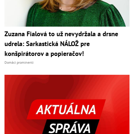
Zuzana Fialová to už nevydržala a drsne
udrela: Sarkastická NÁLOŽ pre
konšpirátorov a popieračov!
Domáci prominenti