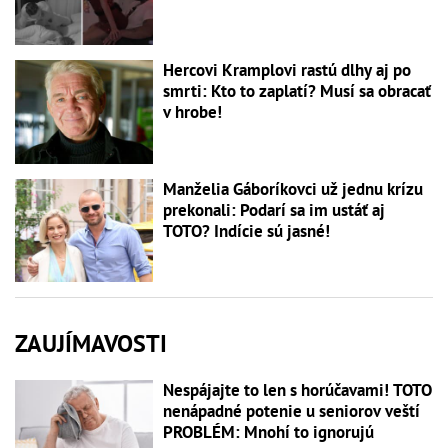
Hercovi Kramplovi rastú dlhy aj po
smrti: Kto to zaplatí? Musí sa obracať
v hrobe!
Manželia Gáboríkovci už jednu krízu
prekonali: Podarí sa im ustáť aj
TOTO? Indície sú jasné!
ZAUJÍMAVOSTI
Nespájajte to len s horúčavami! TOTO
nenápadné potenie u seniorov veští
PROBLÉM: Mnohí to ignorujú