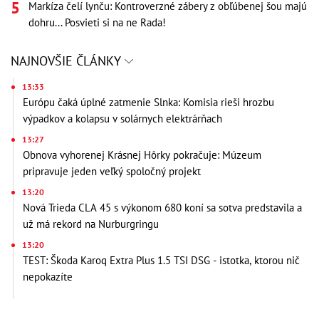
Markíza čelí lynču: Kontroverzné zábery z obľúbenej šou majú
dohru... Posvieti si na ne Rada!
NAJNOVŠIE ČLÁNKY
13:33
Európu čaká úplné zatmenie Slnka: Komisia rieši hrozbu
výpadkov a kolapsu v solárnych elektrárňach
13:27
Obnova vyhorenej Krásnej Hôrky pokračuje: Múzeum
pripravuje jeden veľký spoločný projekt
13:20
Nová Trieda CLA 45 s výkonom 680 koní sa sotva predstavila a
už má rekord na Nurburgringu
13:20
TEST: Škoda Karoq Extra Plus 1.5 TSI DSG - istotka, ktorou nič
nepokazíte