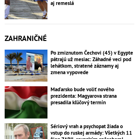
aj remeslá
ZAHRANIČNÉ
Po zmiznutom Čechovi (45) v Egypte
pátrajú už mesiac: Záhadné veci pod
lehátkom, stratené záznamy aj
zmena vypovede
Maďarsko bude voliť nového
prezidenta: Magyarova strana
presadila kľúčový termín
Sériový vrah a psychopat žiada o
vstup do ruskej armády: Všetkých 11