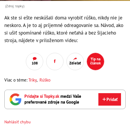
(Zdroj: topky)
Ak ste si ešte neskúšali doma vyrobiť rúško, nikdy nie je
neskoro. A je to aj príjemné odreagovanie sa. Návod, ako
si ušiť spomínané rúško, ktoré neťahá a bez šijacieho
stroja, nájdete v priloženom videu:
Tip na
108
Zdieľať
článok
Viac o téme:
Triky
,
Rúško
Pridajte si Topky.sk
medzi Vaše
Pridať
preferované zdroje na Google
Nahlásiť chybu