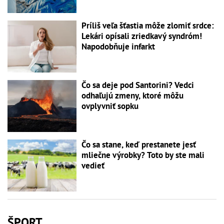
Príliš veľa šťastia môže zlomiť srdce:
Lekári opísali zriedkavý syndróm!
Napodobňuje infarkt
Čo sa deje pod Santorini? Vedci
odhaľujú zmeny, ktoré môžu
ovplyvniť sopku
Čo sa stane, keď prestanete jesť
mliečne výrobky? Toto by ste mali
vedieť
ŠPORT