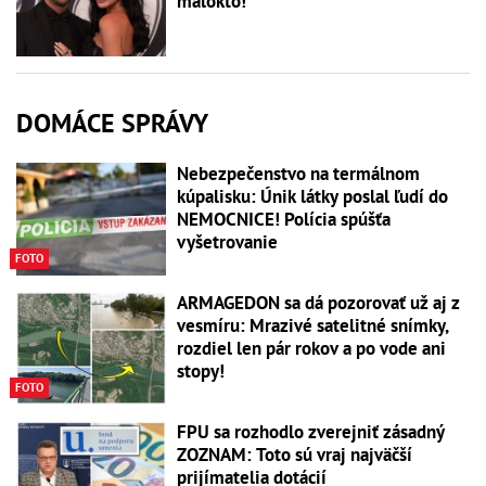
málokto!
DOMÁCE SPRÁVY
Nebezpečenstvo na termálnom
kúpalisku: Únik látky poslal ľudí do
NEMOCNICE! Polícia spúšťa
vyšetrovanie
FOTO
ARMAGEDON sa dá pozorovať už aj z
vesmíru: Mrazivé satelitné snímky,
rozdiel len pár rokov a po vode ani
stopy!
FOTO
FPU sa rozhodlo zverejniť zásadný
ZOZNAM: Toto sú vraj najväčší
prijímatelia dotácií