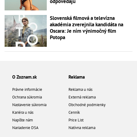
odpovedajú
Slovenská filmová a televízna
akadémia zverejnila kandidáta na
Oscara: Je ním výnimočný film
Potopa
O Zoznam.sk
Reklama
Právne informácie
Reklama u nás
Ochrana súkromia
Externá reklama
Nastavenie súkromia
Obchodné podmienky
Kariéra u nás
Cenník
Napíšte nám
Price List
Nariadenie DSA
Natívna reklama