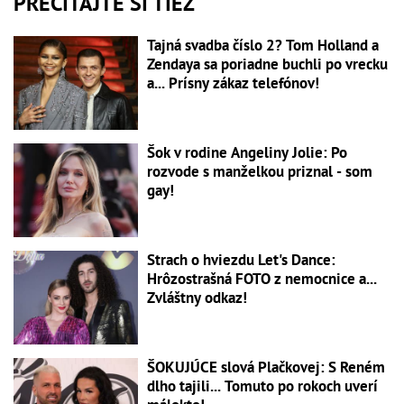
PREČÍTAJTE SI TIEŽ
Tajná svadba číslo 2? Tom Holland a
Zendaya sa poriadne buchli po vrecku
a... Prísny zákaz telefónov!
Šok v rodine Angeliny Jolie: Po
rozvode s manželkou priznal - som
gay!
Strach o hviezdu Let's Dance:
Hrôzostrašná FOTO z nemocnice a...
Zvláštny odkaz!
ŠOKUJÚCE slová Plačkovej: S Reném
dlho tajili... Tomuto po rokoch uverí