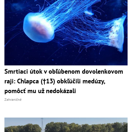
Smrtiaci útok v obľúbenom dovolenkovom
raji: Chlapca (†13) obkľúčili medúzy,
pomôcť mu už nedokázali
Zahraničné