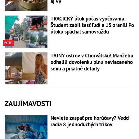
aj vy
TRAGICKÝ útok počas vyučovania:
Študent zabil šesť ľudí a 15 zranil! Po
útoku spáchal samovraždu
FOTO
TAJNÝ ostrov v Chorvátsku! Manželia
odhalili dovolenku plnú neviazaného
sexu a pikatné detaily
ZAUJÍMAVOSTI
Neviete zaspať pre horúčavy? Vedci
radia 8 jednoduchých trikov