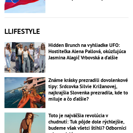
LLIFESTYLE
Hidden Brunch na vyhliadke UFO:
Hostiteľka Alena Pallová, okúzľujúca
Jasmina Alagič Vrbovská a ďalšie
Známe krásky prezradili dovolenkové
tipy: Srdcovka Silvie Križanovej,
najkrajšia Slovenka prezradila, kde to
miluje a čo ďalšie?
Toto je najväčšia revolúcia v
chudnutí: Tuk pôjde dole rýchlejšie,
budeme však všetci štíhli? Odborníci