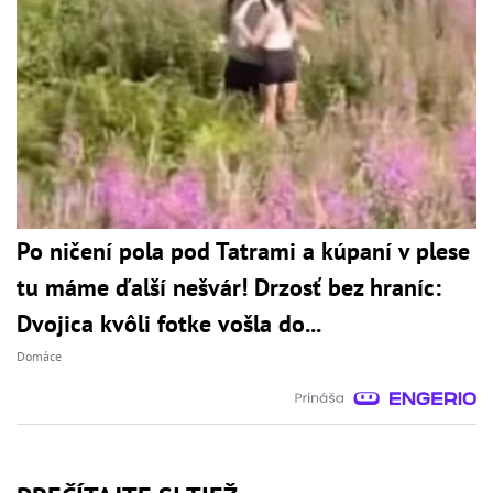
Po ničení pola pod Tatrami a kúpaní v plese
tu máme ďalší nešvár! Drzosť bez hraníc:
Dvojica kvôli fotke vošla do...
Domáce