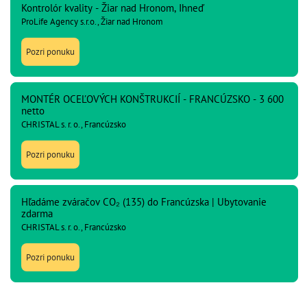
Kontrolór kvality - Žiar nad Hronom, Ihneď
ProLife Agency s.r.o., Žiar nad Hronom
Pozri ponuku
MONTÉR OCEĽOVÝCH KONŠTRUKCIÍ - FRANCÚZSKO - 3 600
netto
CHRISTAL s. r. o., Francúzsko
Pozri ponuku
Hľadáme zváračov CO₂ (135) do Francúzska | Ubytovanie
zdarma
CHRISTAL s. r. o., Francúzsko
Pozri ponuku