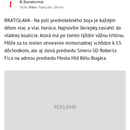
© Zoznam/msz
TASR,
Video
: Topky/Ján Zemiar
BRATISLAVA - Na poli predvolebného boja je každým
dňom viac a viac horúco. Najnovšie škriepky zasiahli do
vládnej koalície, ktorá má po tomto týždni vážnu trhlinu.
Môže za to nielen otvorenie mimoriadnej schôdze k 13.
dôchodkom, ale aj slová predsedu Smeru-SD Roberta
Fica na adresu predsedu Mosta-Híd Bélu Bugára.