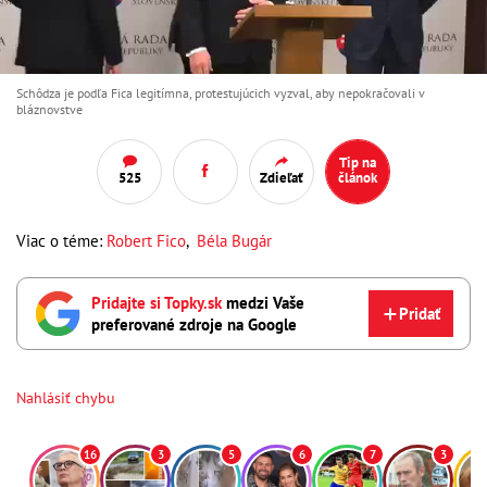
Schôdza je podľa Fica legitímna, protestujúcich vyzval, aby nepokračovali v
bláznovstve
Tip na
525
Zdieľať
článok
Viac o téme:
Robert Fico
,
Béla Bugár
Pridajte si Topky.sk
medzi Vaše
Pridať
preferované zdroje na Google
Nahlásiť chybu
16
3
5
6
7
3