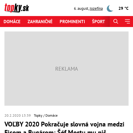
29 °C
6. august
,
Jozefína
DOMÁCE
ZAHRANIČNÉ
PROMINENTI
ŠPORT
ZAUJÍMAV
20.2.2020 13:39
Topky
Domáce
VOĽBY 2020 Pokračuje slovná vojna medzi
Ficom a Bugárom: Šéf Mostu mu nič