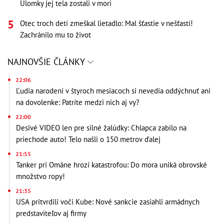
Úlomky jej tela zostali v mori
Otec troch detí zmeškal lietadlo: Mal šťastie v nešťastí!
Zachránilo mu to život
NAJNOVŠIE ČLÁNKY
22:06
Ľudia narodení v štyroch mesiacoch si nevedia oddýchnuť ani
na dovolenke: Patríte medzi nich aj vy?
22:00
Desivé VIDEO len pre silné žalúdky: Chlapca zabilo na
priechode auto! Telo našli o 150 metrov ďalej
21:55
Tanker pri Ománe hrozí katastrofou: Do mora uniká obrovské
množstvo ropy!
21:35
USA pritvrdili voči Kube: Nové sankcie zasiahli armádnych
predstaviteľov aj firmy