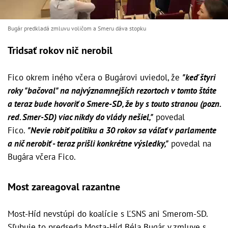
Bugár predkladá zmluvu voličom a Smeru dáva stopku
Tridsať rokov nič nerobil
Fico okrem iného včera o Bugárovi uviedol, že
"keď štyri
roky "bačoval" na najvýznamnejších rezortoch v tomto štáte
a teraz bude hovoriť o Smere-SD, že by s touto stranou (pozn.
red. Smer-SD) viac nikdy do vlády nešiel,"
povedal
Fico.
"Nevie robiť politiku a 30 rokov sa váľať v parlamente
a nič nerobiť - teraz prišli konkrétne výsledky,"
povedal na
Bugára včera Fico.
Most zareagoval razantne
Most-Híd nevstúpi do koalície s ĽSNS ani Smerom-SD.
Sľubuje to predseda Mosta-Híd Béla Bugár v zmluve s