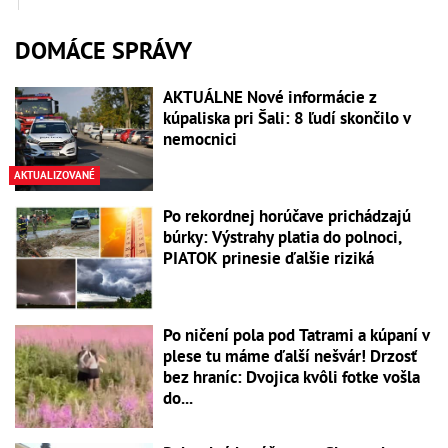
DOMÁCE SPRÁVY
AKTUÁLNE Nové informácie z
kúpaliska pri Šali: 8 ľudí skončilo v
nemocnici
AKTUALIZOVANÉ
Po rekordnej horúčave prichádzajú
búrky: Výstrahy platia do polnoci,
PIATOK prinesie ďalšie riziká
Po ničení pola pod Tatrami a kúpaní v
plese tu máme ďalší nešvár! Drzosť
bez hraníc: Dvojica kvôli fotke vošla
do...