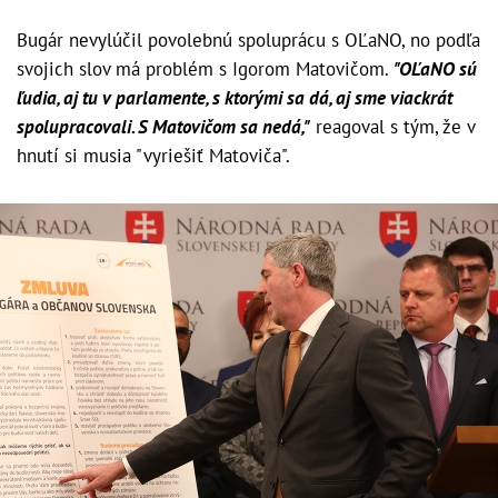
Bugár nevylúčil povolebnú spoluprácu s OĽaNO, no podľa
svojich slov má problém s Igorom Matovičom.
"OĽaNO sú
ľudia, aj tu v parlamente, s ktorými sa dá, aj sme viackrát
spolupracovali. S Matovičom sa nedá,"
reagoval s tým, že v
hnutí si musia "vyriešiť Matoviča".