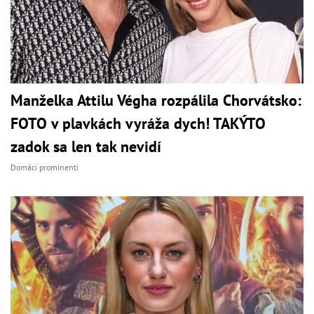
Manželka Attilu Végha rozpálila Chorvátsko:
FOTO v plavkách vyráža dych! TAKÝTO
zadok sa len tak nevidí
Domáci prominenti