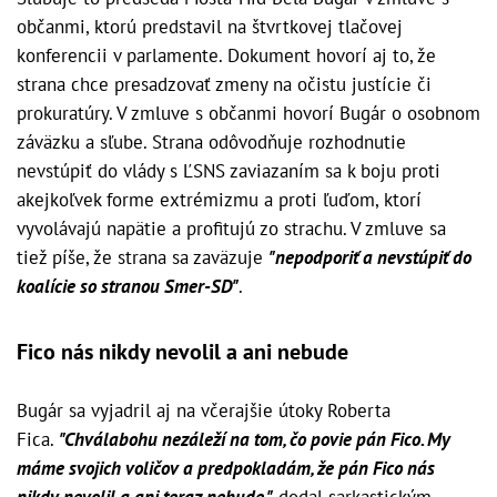
občanmi, ktorú predstavil na štvrtkovej tlačovej
konferencii v parlamente. Dokument hovorí aj to, že
strana chce presadzovať zmeny na očistu justície či
prokuratúry. V zmluve s občanmi hovorí Bugár o osobnom
záväzku a sľube. Strana odôvodňuje rozhodnutie
nevstúpiť do vlády s ĽSNS zaviazaním sa k boju proti
akejkoľvek forme extrémizmu a proti ľuďom, ktorí
vyvolávajú napätie a profitujú zo strachu. V zmluve sa
tiež píše, že strana sa zaväzuje
"nepodporiť a nevstúpiť do
koalície so stranou Smer-SD"
.
Fico nás nikdy nevolil a ani nebude
Bugár sa vyjadril aj na včerajšie útoky Roberta
Fica.
"Chválabohu nezáleží na tom, čo povie pán Fico. My
máme svojich voličov a predpokladám, že pán Fico nás