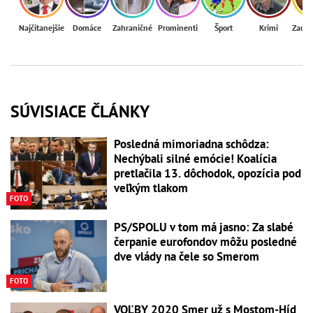
Najčítanejšie
Domáce
Zahraničné
Prominenti
Šport
Krimi
Zaují
SÚVISIACE ČLÁNKY
Posledná mimoriadna schôdza:
Nechýbali silné emócie! Koalícia
pretlačila 13. dôchodok, opozícia pod
veľkým tlakom
FOTO
PS/SPOLU v tom má jasno: Za slabé
čerpanie eurofondov môžu posledné
dve vlády na čele so Smerom
FOTO
VOĽBY 2020 Smer už s Mostom-Híd