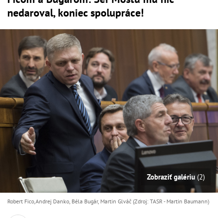
nedaroval, koniec spolupráce!
Zobraziť galériu
(2)
Robert Fico,Andrej Danko, Béla Bugár, Martin Glváč (Zdroj: TASR - Martin Baumann)