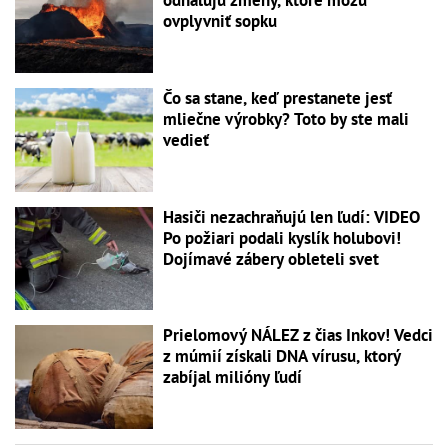
ovplyvniť sopku
Čo sa stane, keď prestanete jesť
mliečne výrobky? Toto by ste mali
vedieť
Hasiči nezachraňujú len ľudí: VIDEO
Po požiari podali kyslík holubovi!
Dojímavé zábery obleteli svet
Prielomový NÁLEZ z čias Inkov! Vedci
z múmií získali DNA vírusu, ktorý
zabíjal milióny ľudí