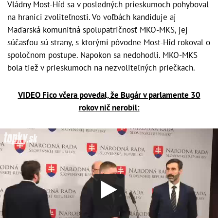
Vládny Most-Híd sa v posledných prieskumoch pohyboval
na hranici zvoliteľnosti. Vo voľbách kandiduje aj
Maďarská komunitná spolupatričnosť MKO-MKS, jej
súčasťou sú strany, s ktorými pôvodne Most-Híd rokoval o
spoločnom postupe. Napokon sa nedohodli. MKO-MKS
bola tiež v prieskumoch na nezvoliteľných priečkach.
VIDEO Fico včera povedal, že Bugár v parlamente 30
rokov nič nerobil: