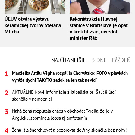
ÚĽUV otvára výstavu
Rekonštrukcia Hlavnej
keramickej tvorby Štefana
stanice v Bratislave je opäť
Mlícha
o krok bližšie, uviedol
minister Ráž
NAJČÍTANEJŠIE
3 DNI
TÝŽDEŇ
Manželka Attilu Végha rozpálila Chorvátsko: FOTO v plavkách
vyráža dych! TAKÝTO zadok sa len tak nevidí
AKTUÁLNE Nové informácie z kúpaliska pri Šali: 8 ľudí
skončilo v nemocnici
Nahá žena rozpútala chaos v obchode: Tvrdila, že je v
Anglicku, spomínala Jobsa aj amfetamín
Žena išla šnorchlovať a pozorovať delfíny, skončila bez nohy!