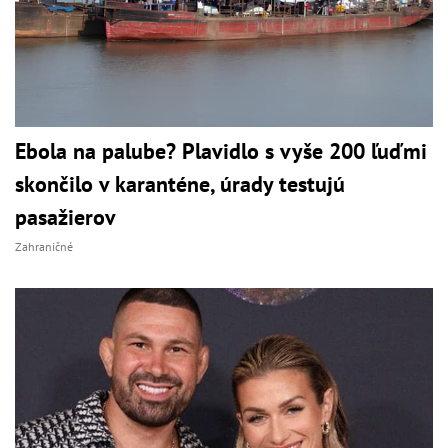
Ebola na palube? Plavidlo s vyše 200 ľuďmi
skončilo v karanténe, úrady testujú
pasažierov
Zahraničné