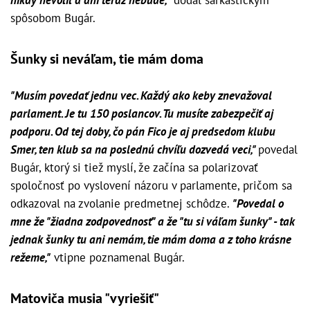
nikdy nevolil a ani teraz nebude,"
dodal sarkastickým
spôsobom Bugár.
Šunky si neváľam, tie mám doma
"Musím povedať jednu vec. Každý ako keby znevažoval
parlament. Je tu 150 poslancov. Tu musíte zabezpečiť aj
podporu. Od tej doby, čo pán Fico je aj predsedom klubu
Smer, ten klub sa na poslednú chvíľu dozvedá veci,"
povedal
Bugár, ktorý si tiež myslí, že začína sa polarizovať
spoločnosť po vyslovení názoru v parlamente, pričom sa
odkazoval na zvolanie predmetnej schôdze.
"Povedal o
mne že "žiadna zodpovednosť" a že "tu si váľam šunky" - tak
jednak šunky tu ani nemám, tie mám doma a z toho krásne
režeme,"
vtipne poznamenal Bugár.
Matoviča musia "vyriešiť"