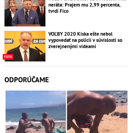
neráta: Prajem mu 2,99 percenta,
tvrdí Fico
VOĽBY 2020 Kiska ešte nebol
vypovedať na polícii v súvislosti so
zverejnenými videami
FOTO
ODPORÚČAME