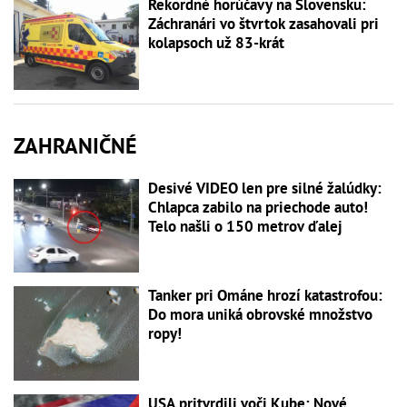
Rekordné horúčavy na Slovensku:
Záchranári vo štvrtok zasahovali pri
kolapsoch už 83-krát
ZAHRANIČNÉ
Desivé VIDEO len pre silné žalúdky:
Chlapca zabilo na priechode auto!
Telo našli o 150 metrov ďalej
Tanker pri Ománe hrozí katastrofou:
Do mora uniká obrovské množstvo
ropy!
USA pritvrdili voči Kube: Nové