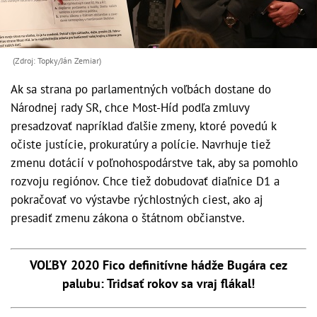
(Zdroj: Topky/Ján Zemiar)
Ak sa strana po parlamentných voľbách dostane do
Národnej rady SR, chce Most-Híd podľa zmluvy
presadzovať napríklad ďalšie zmeny, ktoré povedú k
očiste justície, prokuratúry a polície. Navrhuje tiež
zmenu dotácií v poľnohospodárstve tak, aby sa pomohlo
rozvoju regiónov. Chce tiež dobudovať diaľnice D1 a
pokračovať vo výstavbe rýchlostných ciest, ako aj
presadiť zmenu zákona o štátnom občianstve.
VOĽBY 2020 Fico definitívne hádže Bugára cez
palubu: Tridsať rokov sa vraj flákal!