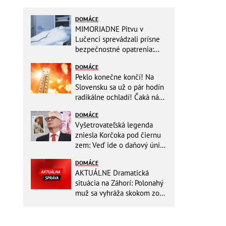
DOMÁCE
MIMORIADNE Pitvu v
Lučenci sprevádzali prísne
bezpečnostné opatrenia:
Zasahovali hasiči aj chemici!
DOMÁCE
Peklo konečne končí! Na
Slovensku sa už o pár hodín
radikálne ochladí! Čaká nás
TEPLOTNÝ ŠOK
DOMÁCE
Vyšetrovateľská legenda
zniesla Korčoka pod čiernu
zem: Veď ide o daňový únik
za DESAŤTISÍCE a trestá sa
DOMÁCE
basou!
AKTUÁLNE Dramatická
situácia na Záhorí: Polonahý
muž sa vyhráža skokom zo
stožiara, vlaky cez stanicu
nepremávajú