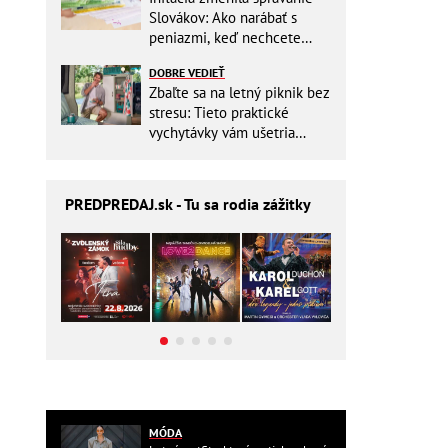
Slovákov: Ako narábať s
peniazmi, keď nechcete
zbytočne riskovať?
DOBRE VEDIEŤ
Zbaľte sa na letný piknik bez
stresu: Tieto praktické
vychytávky vám ušetria
miesto v batohu!
PREDPREDAJ
.sk - Tu sa rodia zážitky
MÓDA