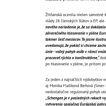
Žitňanská ocenila nielen samotné 
vlády 28 členských štátov a EP, ale 
nového nariadenia je, že sa dokázalo
záverečného hlasovania v pléne Euró
takmer šesť mesiacov. To jasne ilustr
uvedomujú, že pokiaľ si chceme zach
únie - voľný pohyb osôb v rámci vnú
pracovať rýchlo a konštruktívne,“
dod
po hlasovanie v pléne, je pritom p
Za jeden z najväčších výdobytkov e
aj Monika Flašíková Beňová (Smer-SD
nedostatočne regulovaný pohyb ut
„Schengen je v posledných rokoch v
vytvorenia spoločnej Európskej pohra