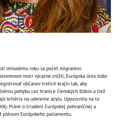
oti minulému roku sa počet migrantov
dozemnom mori výrazne znížil, Európska únia stále
egistrovať občanov tretích krajín tak, aby
ľnému pohybu cez hranice členských štátov a tiež
ajú kritéria na udelenie azylu. Upozornila na to
A). Práve o zriadení Európskej pohraničnej a
ať plénum Európskeho parlamentu.