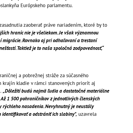
oslankyňa Európskeho parlamentu.
asadnutia zaoberať práve nariadením, ktoré by to
ších hraníc nie je všeliekom. Je však významnou
 migrácie. Rovnako aj pri odhaľovaní a trestaní
šťastí. Taktiež je to naša spoločná zodpovednosť,“
raničnej a pobrežnej stráže za súčasného
krajín kladie v rámci stanovených priorít aj
Ú.
„Dôležití budú najmä ľudia a dostatočné materiálne
 Až 1 500 pohraničníkov z jednotlivých členských
ky rýchleho nasadenia. Nevyhnutný je neustály
identifikovať a odstrániť ich slabiny",
uzavrela