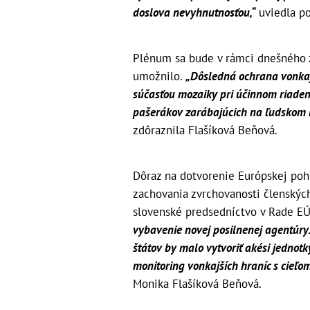
doslova nevyhnutnosťou,“
uviedla p
Plénum sa bude v rámci dnešného z
umožnilo.
„Dôsledná ochrana vonkaj
súčasťou mozaiky pri účinnom riadení
pašerákov zarábajúcich na ľudskom ne
zdôraznila Flašíková Beňová.
Dôraz na dotvorenie Európskej poh
zachovania zvrchovanosti členských 
slovenské predsedníctvo v Rade E
vybavenie novej posilnenej agentúry.
štátov by malo vytvoriť akési jednot
monitoring vonkajších hraníc s cieľom 
Monika Flašíková Beňová.