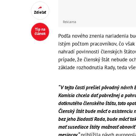
Zdieľať
Reklama
Tip na
článok
Podľa nového znenia nariadenia bud
istým počtom pracovníkov, čo však
nahradí povinnosti členských štátov
prípade, že členský štát nebude och
základe rozhodnutia Rady, teda vše
“V tejto časti prešiel pôvodný návr
Komisia chcela dať pobrežnej a pohra
dotknutého členského štátu, toto opa
Členský štát bude môcť o asistenciu n
bez jeho žiadosti Rada, bude môcť tak
mať susediace štáty možnosť obnoviť 
mesiacov,“
priblížila návrh europos