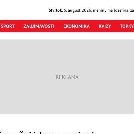
Štvrtok
,
6. august
2026
,
meniny má
Jozefína
, z
ŠPORT
ZAUJÍMAVOSTI
EKONOMIKA
KVÍZY
TOPKY