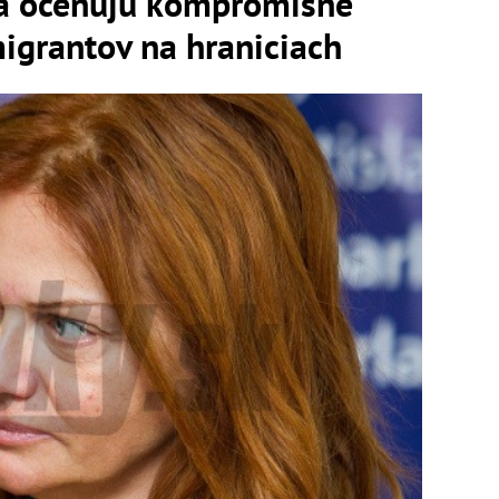
ká oceňujú kompromisné
migrantov na hraniciach