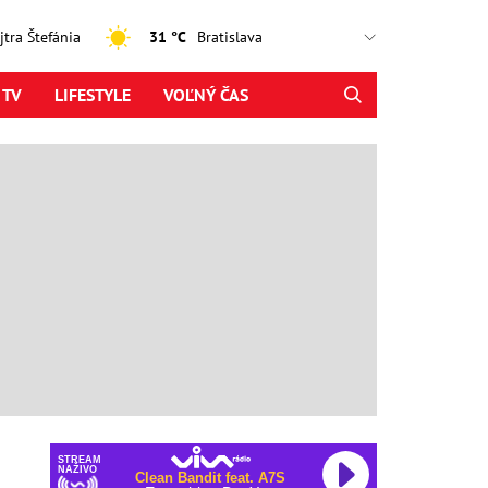
ajtra Štefánia
31 °C
 TV
LIFESTYLE
VOĽNÝ ČAS
STREAM
NAŽIVO
Clean Bandit feat. A7S