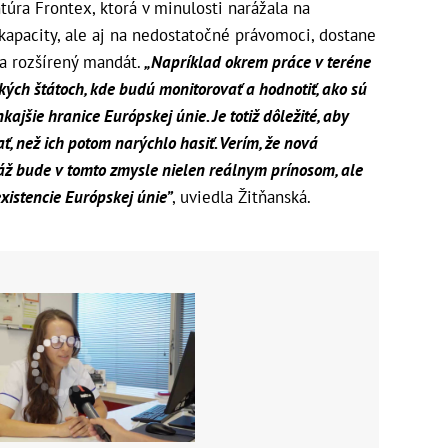
túra Frontex, ktorá v minulosti narážala na
apacity, ale aj na nedostatočné právomoci, dostane
a rozšírený mandát.
„Napríklad okrem práce v teréne
ských štátoch, kde budú monitorovať a hodnotiť, ako sú
ajšie hranice Európskej únie. Je totiž dôležité, aby
, než ich potom narýchlo hasiť. Verím, že nová
ž bude v tomto zmysle nielen reálnym prínosom, ale
xistencie Európskej únie”
, uviedla Žitňanská.