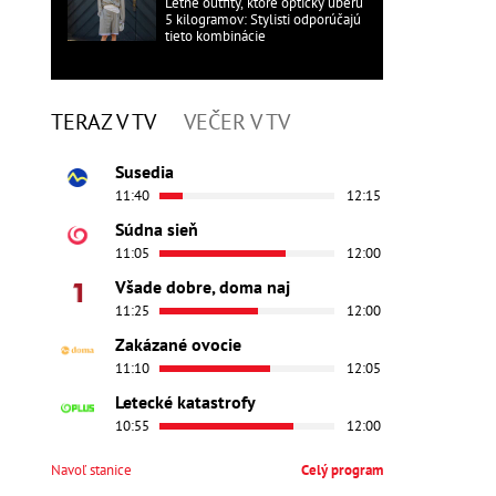
Letné outfity, ktoré opticky uberú
5 kilogramov: Stylisti odporúčajú
tieto kombinácie
TERAZ V TV
VEČER V TV
Susedia
11:40
12:15
Súdna sieň
11:05
12:00
Všade dobre, doma naj
11:25
12:00
Zakázané ovocie
11:10
12:05
Letecké katastrofy
10:55
12:00
Navoľ stanice
Celý program