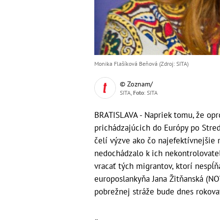
Monika Flašíková Beňová (Zdroj: SITA)
© Zoznam/
SITA,
Foto
: SITA
BRATISLAVA - Napriek tomu, že opr
prichádzajúcich do Európy po Stre
čelí výzve ako čo najefektívnejšie r
nedochádzalo k ich nekontrolovate
vracať tých migrantov, ktorí nespĺň
europoslankyňa Jana Žitňanská (NOV
pobrežnej stráže bude dnes rokov