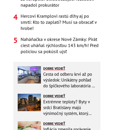
napadol prokurátor
Hercovi Kramplovi rastú dlhy aj po
smrti: Kto to zaplatí? Musí sa obracať v
hrobe!
Naháňačka v okrese Nové Zámky: Pirát
ciest uháňal rýchlosťou 143 km/h! Pred
políciou sa pokúsil ujsť
DOBRE VEDIEŤ
Cesta od odberu krvi až po
výsledok: Unikátny pohľad
do špičkového laboratória na
Slovensku
DOBRE VEDIEŤ
Extrémne teploty? Byty v
srdci Bratislavy majú
výnimočný systém, ktorý
ešte aj šetrí náklady
DOBRE VEDIEŤ
Inflácia zmenila správanie