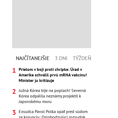
NAJČÍTANEJŠIE
3 DNI
TÝŽDEŇ
Prielom v boji proti chrípke: Úrad v
Amerike schválil prvú mRNA vakcínu!
Minister ju kritizuje
Južná Kórea bije na poplach! Severná
Kórea odpálila neznámy projektil k
Japonskému moru
Exsudca Pavol Polka opäť pred súdom
za korupciu: Oslobodzujúci rozsudok