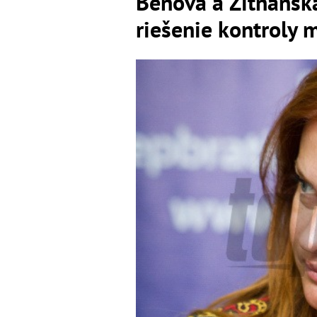
Beňová a Žitňans
riešenie kontroly 