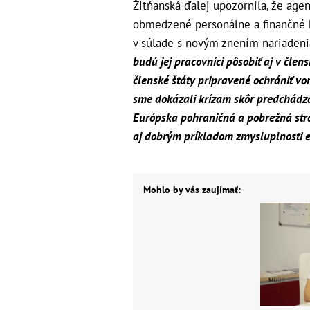
Žitňanská ďalej upozornila, že agen
obmedzené personálne a finančné k
v súlade s novým znením nariadeni
budú jej pracovníci pôsobiť aj v člen
členské štáty pripravené ochrániť vonk
sme dokázali krízam skôr predchádzať
Európska pohraničná a pobrežná strá
aj dobrým príkladom zmysluplnosti e
Mohlo by vás zaujímať: