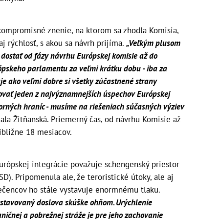
kompromisné znenie, na ktorom sa zhodla Komisia,
aj rýchlosť, s akou sa návrh prijíma.
„Veľkým plusom
 dostať od fázy návrhu Európskej komisie až do
pskeho parlamentu za veľmi krátku dobu - iba za
uje ako veľmi dobre si všetky zúčastnené strany
ovať jeden z najvýznamnejších úspechov Európskej
torných hraníc - musíme na riešeniach súčasných výziev
ala Žitňanská. Priemerný čas, od návrhu Komisie až
ribližne 18 mesiacov.
urópskej integrácie považuje schengenský priestor
). Pripomenula ale, že teroristické útoky, ale aj
ečencov ho stále vystavuje enormnému tlaku.
ystavovaný doslova skúške ohňom. Urýchlenie
ničnej a pobrežnej stráže je pre jeho zachovanie