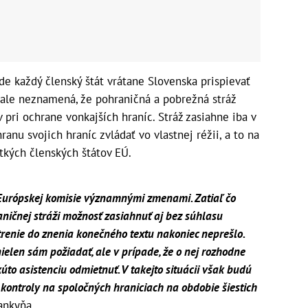
e každý členský štát vrátane Slovenska prispievať
 ale neznamená, že pohraničná a pobrežná stráž
 pri ochrane vonkajších hraníc. Stráž zasiahne iba v
ranu svojich hraníc zvládať vo vlastnej réžii, a to na
tkých členských štátov EÚ.
h Európskej komisie významnými zmenami. Zatiaľ čo
ničnej stráži možnosť zasiahnuť aj bez súhlasu
trenie do znenia konečného textu nakoniec neprešlo.
ielen sám požiadať, ale v prípade, že o nej rozhodne
úto asistenciu odmietnuť. V takejto situácii však budú
kontroly na spoločných hraniciach na obdobie šiestich
lankyňa.