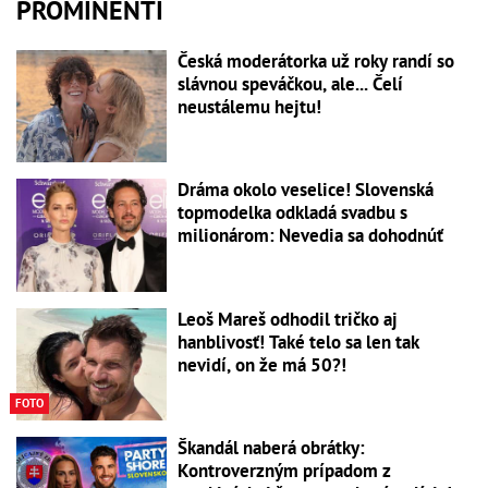
PROMINENTI
Česká moderátorka už roky randí so
slávnou speváčkou, ale... Čelí
neustálemu hejtu!
Dráma okolo veselice! Slovenská
topmodelka odkladá svadbu s
milionárom: Nevedia sa dohodnúť
Leoš Mareš odhodil tričko aj
hanblivosť! Také telo sa len tak
nevidí, on že má 50?!
FOTO
Škandál naberá obrátky:
Kontroverzným prípadom z