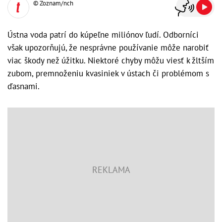
© Zoznam/nch
Ústna voda patrí do kúpeľne miliónov ľudí. Odborníci
však upozorňujú, že nesprávne používanie môže narobiť
viac škody než úžitku. Niektoré chyby môžu viesť k žltším
zubom, premnoženiu kvasiniek v ústach či problémom s
ďasnami.