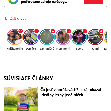
preferované zdroje na Google
Nahlásiť chybu
16
3
4
3
7
4
Najčítanejšie
Domáce
Zahraničné
Prominenti
Šport
Krimi
Zaují
SÚVISIACE ČLÁNKY
Čo jesť v horúčavách? Lekár ukázal
ideálny letný jedálniček