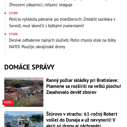
Zhrození zákazníci, reťazec reaguje
13:00
Polícia vyhlásila pátranie po tínedžeroch: Zmlátili taxikára v
Seredi, muž skončil s ťažkými zraneniami!
13:00
Desivé odhalenie tajných služieb: Putin chystá útok na štáty
NATO! Použije ukrajinské drony
DOMÁCE SPRÁVY
Ranný požiar skládky pri Bratislave:
Plamene sa rozšírili na veľkú plochu!
Zasahovalo deväť zborov
FOTO
Štúrovo v strachu: 61-ročný Robert
vošiel do Dunaja a už nevynoril! V
akcii sú drony aj záchranári