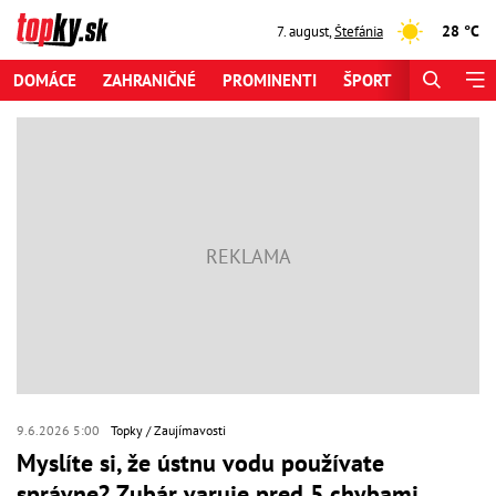
28 °C
7. august
,
Štefánia
DOMÁCE
ZAHRANIČNÉ
PROMINENTI
ŠPORT
ZAUJÍMAV
9.6.2026 5:00
Topky
Zaujímavosti
Myslíte si, že ústnu vodu používate
správne? Zubár varuje pred 5 chybami,