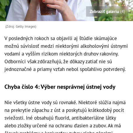
Zobraziť galériu
(4)
(Zdroj: Getty Images)
V posledných rokoch sa objavili aj štúdie skúmajúce
možnú súvislosť medzi niektorými alkoholovými ústnymi
vodami a vyšším rizikom niektorých druhov rakoviny.
Odborníci však zdôrazňujú, že dôkazy zatiaľ nie sú
jednoznačné a priamy vzťah nebol spoľahlivo potvrdený.
Chyba číslo 4: Výber nesprávnej ústnej vody
Nie všetky ústne vody sú rovnaké. Niektoré slúžia najmä
na prekrytie zápachu z úst a poskytujú krátkodobý pocit
sviežosti. Iné obsahujú fluorid, antibakteriálne látky
alebo zložky určené na ochranu ďasien a zubov. Ak má