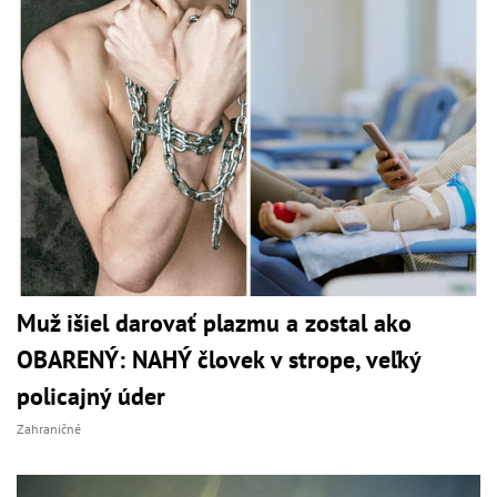
Muž išiel darovať plazmu a zostal ako
OBARENÝ: NAHÝ človek v strope, veľký
policajný úder
Zahraničné