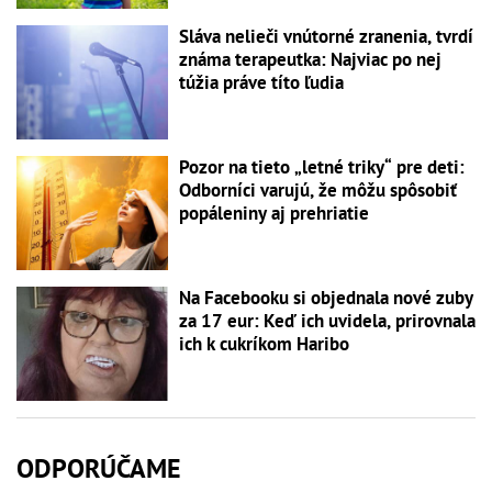
Sláva nelieči vnútorné zranenia, tvrdí
známa terapeutka: Najviac po nej
túžia práve títo ľudia
Pozor na tieto „letné triky“ pre deti:
Odborníci varujú, že môžu spôsobiť
popáleniny aj prehriatie
Na Facebooku si objednala nové zuby
za 17 eur: Keď ich uvidela, prirovnala
ich k cukríkom Haribo
ODPORÚČAME