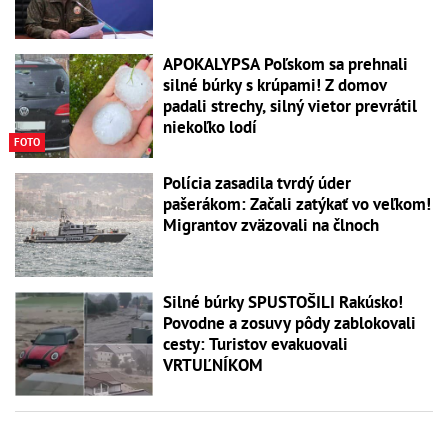
APOKALYPSA Poľskom sa prehnali
silné búrky s krúpami! Z domov
padali strechy, silný vietor prevrátil
niekoľko lodí
FOTO
Polícia zasadila tvrdý úder
pašerákom: Začali zatýkať vo veľkom!
Migrantov zväzovali na člnoch
Silné búrky SPUSTOŠILI Rakúsko!
Povodne a zosuvy pôdy zablokovali
cesty: Turistov evakuovali
VRTUĽNÍKOM