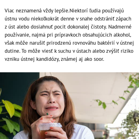
Viac neznamená vždy lepšie.Niektorí ľudia používajú
ústnu vodu niekoľkokrát denne v snahe odstrániť zápach
z úst alebo dosiahnuť pocit dokonalej čistoty. Nadmerné
používanie, najmä pri prípravkoch obsahujúcich alkohol,
však môže narušiť prirodzenú rovnováhu baktérií v ústnej
dutine. To môže viesť k suchu v ústach alebo zvýšiť riziko
vzniku ústnej kandidózy, známej aj ako soor.