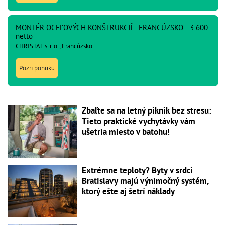
MONTÉR OCEĽOVÝCH KONŠTRUKCIÍ - FRANCÚZSKO - 3 600
netto
CHRISTAL s. r. o., Francúzsko
Pozri ponuku
Zbaľte sa na letný piknik bez stresu:
Tieto praktické vychytávky vám
ušetria miesto v batohu!
Extrémne teploty? Byty v srdci
Bratislavy majú výnimočný systém,
ktorý ešte aj šetrí náklady