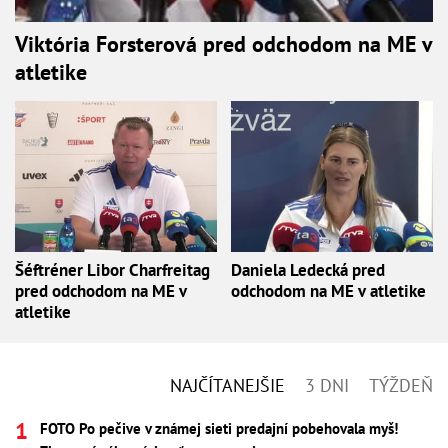
Viktória Forsterová pred odchodom na ME v
atletike
Šéftréner Libor Charfreitag
Daniela Ledecká pred
pred odchodom na ME v
odchodom na ME v atletike
atletike
NAJČÍTANEJŠIE
3 DNI
TÝŽDEŇ
FOTO Po pečive v známej sieti predajní pobehovala myš!