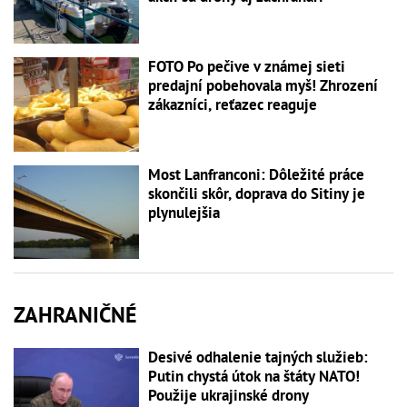
FOTO Po pečive v známej sieti
predajní pobehovala myš! Zhrození
zákazníci, reťazec reaguje
Most Lanfranconi: Dôležité práce
skončili skôr, doprava do Sitiny je
plynulejšia
ZAHRANIČNÉ
Desivé odhalenie tajných služieb:
Putin chystá útok na štáty NATO!
Použije ukrajinské drony