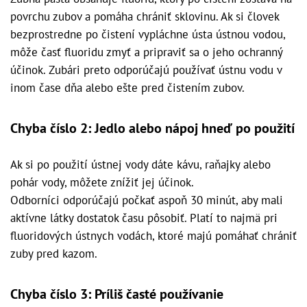
povrchu zubov a pomáha chrániť sklovinu. Ak si človek
bezprostredne po čistení vypláchne ústa ústnou vodou,
môže časť fluoridu zmyť a pripraviť sa o jeho ochranný
účinok. Zubári preto odporúčajú používať ústnu vodu v
inom čase dňa alebo ešte pred čistením zubov.
Chyba číslo 2: Jedlo alebo nápoj hneď po použití
Ak si po použití ústnej vody dáte kávu, raňajky alebo
pohár vody, môžete znížiť jej účinok.
Odborníci odporúčajú počkať aspoň 30 minút, aby mali
aktívne látky dostatok času pôsobiť. Platí to najmä pri
fluoridových ústnych vodách, ktoré majú pomáhať chrániť
zuby pred kazom.
Chyba číslo 3: Príliš časté používanie