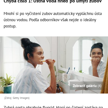
Chyba číslo 1: Ústna voda hneď po umytí zubov
Mnohí si po vyčistení zubov automaticky vypláchnu ústa
ústnou vodou. Podľa odborníkov však nejde o ideálny
postup.
Zobraziť galériu
(4)
(Zdroj: Getty Images)
Zubná pasta obsahuje fluorid, ktorý po čistení zostáva na