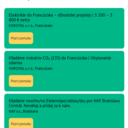
Elektrikár do Francúzska – dlhodobé projekty | 3 200 – 3
800 € netto
CHRISTAL s. r. o., Francúzsko
Pozri ponuku
Hľadáme zváračov CO₂ (135) do Francúzska | Ubytovanie
zdarma
CHRISTAL s. r. o., Francúzsko
Pozri ponuku
Hľadáme nového/vú Elektrošpecialistu/tku pre NAY Bratislava
Centrál. Neváhaj a pridaj sa k nám.
NAY a.s., Bratislava
Pozri ponuku