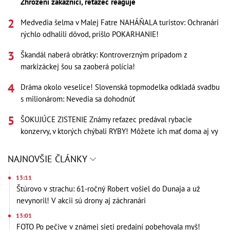
Zhrození zákazníci, reťazec reaguje
Medvedia šelma v Malej Fatre NAHÁŇALA turistov: Ochranári
rýchlo odhalili dôvod, prišlo POKARHANIE!
Škandál naberá obrátky: Kontroverzným prípadom z
markizáckej šou sa zaoberá polícia!
Dráma okolo veselice! Slovenská topmodelka odkladá svadbu
s milionárom: Nevedia sa dohodnúť
ŠOKUJÚCE ZISTENIE Známy reťazec predával rybacie
konzervy, v ktorých chýbali RYBY! Môžete ich mať doma aj vy
NAJNOVŠIE ČLÁNKY
13:11
Štúrovo v strachu: 61-ročný Robert vošiel do Dunaja a už
nevynoril! V akcii sú drony aj záchranári
13:01
FOTO Po pečive v známej sieti predajní pobehovala myš!