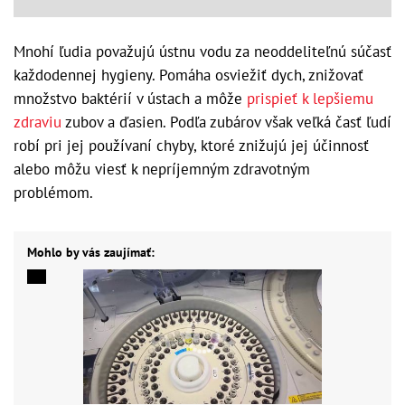
Mnohí ľudia považujú ústnu vodu za neoddeliteľnú súčasť
každodennej hygieny. Pomáha osviežiť dych, znižovať
množstvo baktérií v ústach a môže
prispieť k lepšiemu
zdraviu
zubov a ďasien. Podľa zubárov však veľká časť ľudí
robí pri jej používaní chyby, ktoré znižujú jej účinnosť
alebo môžu viesť k nepríjemným zdravotným
problémom.
Mohlo by vás zaujímať: