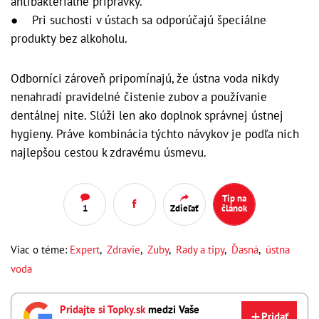
antibakteriálne prípravky.
● Pri suchosti v ústach sa odporúčajú špeciálne
produkty bez alkoholu.
Odborníci zároveň pripomínajú, že ústna voda nikdy
nenahradí pravidelné čistenie zubov a používanie
dentálnej nite. Slúži len ako doplnok správnej ústnej
hygieny. Práve kombinácia týchto návykov je podľa nich
najlepšou cestou k zdravému úsmevu.
Tip na
1
Zdieľať
článok
Viac o téme:
Expert
,
Zdravie
,
Zuby
,
Rady a tipy
,
Ďasná
,
ústna
voda
Pridajte si Topky.sk
medzi Vaše
Pridať