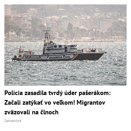
Polícia zasadila tvrdý úder pašerákom:
Začali zatýkať vo veľkom! Migrantov
zväzovali na člnoch
Zahraničné