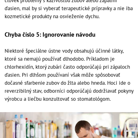
človek problémy s kazivosťou zubov alebo zápalmi
ďasien, mal by si vyberať terapeutické prípravky a nie iba
kozmetické produkty na osvieženie dychu.
Chyba číslo 5: Ignorovanie návodu
Niektoré špeciálne ústne vody obsahujú účinné látky,
ktoré sa nemajú používať dlhodobo. Príkladom je
chlorhexidín, ktorý zubári často odporúčajú pri zápaloch
ďasien. Pri dlhšom používaní však môže spôsobovať
dočasné sfarbenie zubov do žlta alebo hneda. Hoci ide o
reverzibilný stav, odborníci odporúčajú dodržiavať pokyny
výrobcu a liečbu konzultovať so stomatológom.