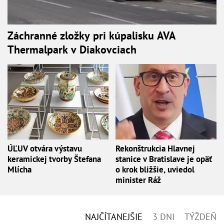
Záchranné zložky pri kúpalisku AVA
Thermalpark v Diakovciach
ÚĽUV otvára výstavu
Rekonštrukcia Hlavnej
keramickej tvorby Štefana
stanice v Bratislave je opäť
Mlícha
o krok bližšie, uviedol
minister Ráž
NAJČÍTANEJŠIE
3 DNI
TÝŽDEŇ