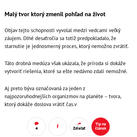
Malý tvor ktorý zmenil pohľad na život
Objav tejto schopnosti vyvolal medzi vedcami veľký
záujem. Dlhé desaťročia sa totiž predpokladalo, že
starnutie je jednosmerný proces, ktorý nemožno zvrátiť.
Táto drobná medúza však ukázala, že príroda si dokáže
vytvoriť riešenia, ktoré sa ešte nedávno zdali nemožné.
Aj preto býva označovaná za jeden z
najpozoruhodnejších organizmov na planéte – tvora,
ktorý dokáže doslova vrátiť čas.v
Tip na
4
Zdieľať
článok