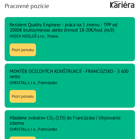
Pracovné pozície
Resident Quality Engineer - práca na 1 zmenu - TPP od
2000€ brutto/mesiac alebo živnosť 18-20€/hod. (m/ž)
INDEX NOSLUŠ s.r.o., Trnava
Pozri ponuku
MONTÉR OCEĽOVÝCH KONŠTRUKCIÍ - FRANCÚZSKO - 3 600
netto
CHRISTAL s. r. o., Francúzsko
Pozri ponuku
Hľadáme zváračov CO₂ (135) do Francúzska | Ubytovanie
zdarma
CHRISTAL s. r. o., Francúzsko