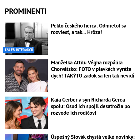
PROMINENTI
Peklo českého herca: Odmietol sa
rozviesť, a tak... Hrôza!
128 FB INTERAKCIÍ
Manželka Attilu Végha rozpálila
Chorvátsko: FOTO v plavkách vyráža
dych! TAKÝTO zadok sa len tak nevidí
Kaia Gerber a syn Richarda Gerea
spolu: Osud ich spojil desaťročia po
rozvode ich rodičov!
Úspešný Slovák chystá veľké novinky: