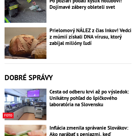
Po požiari podali kyslík holubovi!
Dojímavé zábery obleteli svet
Prielomový NÁLEZ z čias Inkov! Vedci
z múmií získali DNA vírusu, ktorý
zabíjal milióny ľudí
DOBRÉ SPRÁVY
Cesta od odberu krvi až po výsledok:
Unikátny pohľad do špičkového
laboratória na Slovensku
FOTO
Inflácia zmenila správanie Slovákov:
Ako narábať s peniazmi, keď