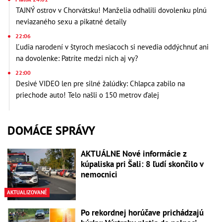
TAJNÝ ostrov v Chorvátsku! Manželia odhalili dovolenku plnú
neviazaného sexu a pikatné detaily
22:06
Ľudia narodení v štyroch mesiacoch si nevedia oddýchnuť ani
na dovolenke: Patríte medzi nich aj vy?
22:00
Desivé VIDEO len pre silné žalúdky: Chlapca zabilo na
priechode auto! Telo našli o 150 metrov ďalej
DOMÁCE SPRÁVY
AKTUÁLNE Nové informácie z
kúpaliska pri Šali: 8 ľudí skončilo v
nemocnici
AKTUALIZOVANÉ
Po rekordnej horúčave prichádzajú