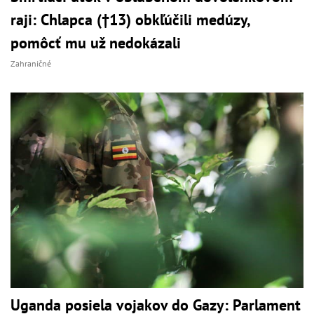
raji: Chlapca (†13) obkľúčili medúzy,
pomôcť mu už nedokázali
Zahraničné
Uganda posiela vojakov do Gazy: Parlament