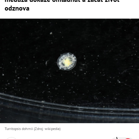
odznova
Turritopsis dohrnii (Zdroj: wikipedia)