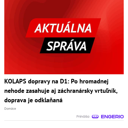
KOLAPS dopravy na D1: Po hromadnej
nehode zasahuje aj záchranársky vrtuľník,
doprava je odklaňaná
Domáce