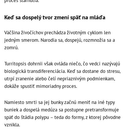
proces starnutia.
Keď sa dospelý tvor zmení späť na mláďa
Väčšina živočíchov prechádza životným cyklom len
jedným smerom. Narodia sa, dospejú, rozmnožia sa a
zomrú.
Turritopsis dohrnii však ovláda niečo, čo vedci nazývajú
biologická transdiferenciácia. Keď sa dostane do stresu,
utrpí zranenie alebo čelí nepriaznivým podmienkam,
dokáže spustiť mimoriadny proces.
Namiesto smrti sa jej bunky začnú meniť na iné typy
buniek a dospelá medúza sa postupne pretransformuje
späť do štádia polypu – teda do formy, z ktorej pôvodne
vznikla.