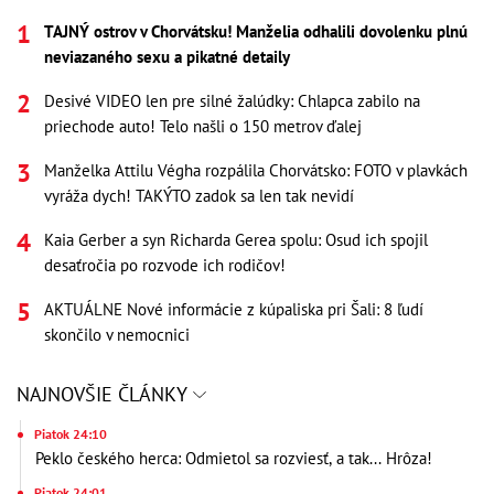
TAJNÝ ostrov v Chorvátsku! Manželia odhalili dovolenku plnú
neviazaného sexu a pikatné detaily
Desivé VIDEO len pre silné žalúdky: Chlapca zabilo na
priechode auto! Telo našli o 150 metrov ďalej
Manželka Attilu Végha rozpálila Chorvátsko: FOTO v plavkách
vyráža dych! TAKÝTO zadok sa len tak nevidí
Kaia Gerber a syn Richarda Gerea spolu: Osud ich spojil
desaťročia po rozvode ich rodičov!
AKTUÁLNE Nové informácie z kúpaliska pri Šali: 8 ľudí
skončilo v nemocnici
NAJNOVŠIE ČLÁNKY
Piatok 24:10
Peklo českého herca: Odmietol sa rozviesť, a tak... Hrôza!
Piatok 24:01