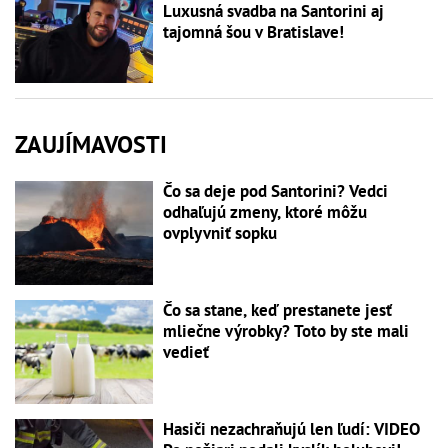
Luxusná svadba na Santorini aj
tajomná šou v Bratislave!
ZAUJÍMAVOSTI
Čo sa deje pod Santorini? Vedci
odhaľujú zmeny, ktoré môžu
ovplyvniť sopku
Čo sa stane, keď prestanete jesť
mliečne výrobky? Toto by ste mali
vedieť
Hasiči nezachraňujú len ľudí: VIDEO