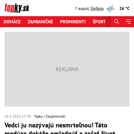
26 °C
7. august
,
Štefánia
DOMÁCE
ZAHRANIČNÉ
PROMINENTI
ŠPORT
ZAUJÍMAV
23.5.2026 17:30
Topky
Zaujímavosti
Vedci ju nazývajú nesmrteľnou! Táto
medúza dokáže omladnúť a začať život