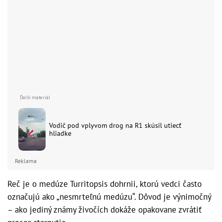
Vodič pod vplyvom drog na R1 skúsil utiecť
hliadke
Reklama
Reč je o medúze Turritopsis dohrnii, ktorú vedci často
označujú ako „nesmrteľnú medúzu“. Dôvod je výnimočný
– ako jediný známy živočích dokáže opakovane zvrátiť