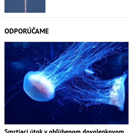
ODPORÚČAME
Smrtiaci útok v obľúbenom dovolenkovom