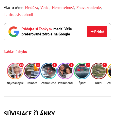
Viac o téme:
Medúza
,
Vedci
,
Nesmrteľnosť
,
Znovuzrodenie
,
Turritopsis dohrnii
Pridajte si Topky.sk
medzi Vaše
Pridať
preferované zdroje na Google
Nahlásiť chybu
16
3
6
5
7
4
Najčítanejšie
Domáce
Zahraničné
Prominenti
Šport
Krimi
Zaují
SÚVISIACE ČLÁNKY