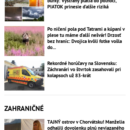
búrky: Výstrahy platia do polnoci,
PIATOK prinesie ďalšie riziká
Po ničení pola pod Tatrami a kúpaní v
plese tu máme ďalší nešvár! Drzosť
bez hraníc: Dvojica kvôli fotke vošla
do...
Rekordné horúčavy na Slovensku:
Záchranári vo štvrtok zasahovali pri
kolapsoch už 83-krát
ZAHRANIČNÉ
TAJNÝ ostrov v Chorvátsku! Manželia
odhalili dovolenku plnú neviazaného