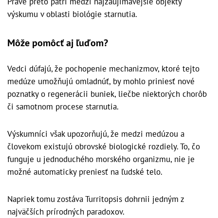
Práve preto patrí medzi najzaujímavejšie objekty
výskumu v oblasti biológie starnutia.
Môže pomôcť aj ľuďom?
Vedci dúfajú, že pochopenie mechanizmov, ktoré tejto
medúze umožňujú omladnúť, by mohlo priniesť nové
poznatky o regenerácii buniek, liečbe niektorých chorôb
či samotnom procese starnutia.
Výskumníci však upozorňujú, že medzi medúzou a
človekom existujú obrovské biologické rozdiely. To, čo
funguje u jednoduchého morského organizmu, nie je
možné automaticky preniesť na ľudské telo.
Napriek tomu zostáva Turritopsis dohrnii jedným z
najväčších prírodných paradoxov.