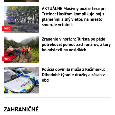
AKTUÁLNE Masívny požiar lesa pri
Trstíne: Hasičom komplikuje boj s
plameňmi silný vietor, na miesto
smeruje vrtuľník
FOTO
Zranenie v horách: Turista po páde
potreboval pomoc záchranárov, z túry
ho odviezli na nosidlách
FOTO
Polícia obvinila muža z Kežmarku:
Dlhodobé týranie družky a zásah v
obci
ZAHRANIČNÉ