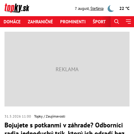
22 °C
7. august
,
Štefánia
DOMÁCE
ZAHRANIČNÉ
PROMINENTI
ŠPORT
ZAUJÍMAV
31.5.2026 11:00
Topky
Zaujímavosti
Bojujete s potkanmi v záhrade? Odborníci
radia jednoduchý trik, ktorý ich odradí bez