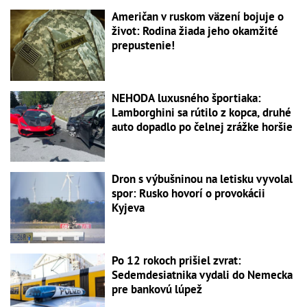
Američan v ruskom väzení bojuje o
život: Rodina žiada jeho okamžité
prepustenie!
NEHODA luxusného športiaka:
Lamborghini sa rútilo z kopca, druhé
auto dopadlo po čelnej zrážke horšie
Dron s výbušninou na letisku vyvolal
spor: Rusko hovorí o provokácii
Kyjeva
Po 12 rokoch prišiel zvrat:
Sedemdesiatnika vydali do Nemecka
pre bankovú lúpež