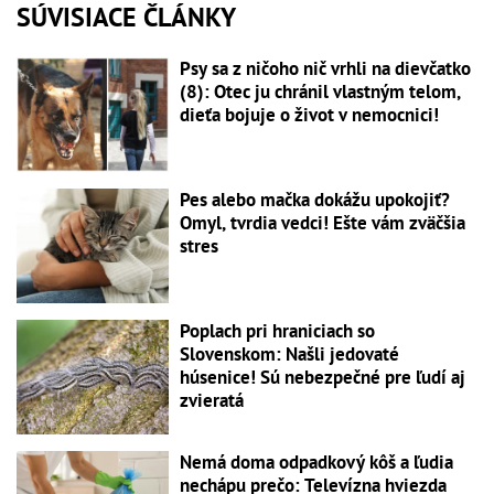
SÚVISIACE ČLÁNKY
Psy sa z ničoho nič vrhli na dievčatko
(8): Otec ju chránil vlastným telom,
dieťa bojuje o život v nemocnici!
Pes alebo mačka dokážu upokojiť?
Omyl, tvrdia vedci! Ešte vám zväčšia
stres
Poplach pri hraniciach so
Slovenskom: Našli jedovaté
húsenice! Sú nebezpečné pre ľudí aj
zvieratá
Nemá doma odpadkový kôš a ľudia
nechápu prečo: Televízna hviezda