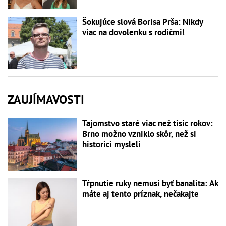
Šokujúce slová Borisa Prša: Nikdy
viac na dovolenku s rodičmi!
ZAUJÍMAVOSTI
Tajomstvo staré viac než tisíc rokov:
Brno možno vzniklo skôr, než si
historici mysleli
Tŕpnutie ruky nemusí byť banalita: Ak
máte aj tento príznak, nečakajte