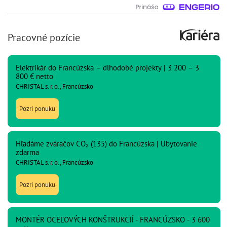
Pracovné pozície
Elektrikár do Francúzska – dlhodobé projekty | 3 200 – 3
800 € netto
CHRISTAL s. r. o., Francúzsko
Pozri ponuku
Hľadáme zváračov CO₂ (135) do Francúzska | Ubytovanie
zdarma
CHRISTAL s. r. o., Francúzsko
Pozri ponuku
MONTÉR OCEĽOVÝCH KONŠTRUKCIÍ - FRANCÚZSKO - 3 600