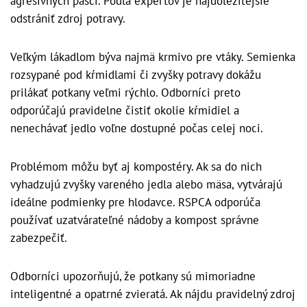
agresívnych pascí. Podľa expertov je najdôležitejšie
odstrániť zdroj potravy.
Veľkým lákadlom býva najmä krmivo pre vtáky. Semienka
rozsypané pod kŕmidlami či zvyšky potravy dokážu
prilákať potkany veľmi rýchlo. Odborníci preto
odporúčajú pravidelne čistiť okolie kŕmidiel a
nenechávať jedlo voľne dostupné počas celej noci.
Problémom môžu byť aj kompostéry. Ak sa do nich
vyhadzujú zvyšky vareného jedla alebo mäsa, vytvárajú
ideálne podmienky pre hlodavce. RSPCA odporúča
používať uzatvárateľné nádoby a kompost správne
zabezpečiť.
Odborníci upozorňujú, že potkany sú mimoriadne
inteligentné a opatrné zvieratá. Ak nájdu pravidelný zdroj