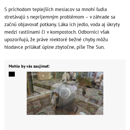
S príchodom teplejších mesiacov sa mnohí ľudia
stretávajú s nepríjemným problémom – v záhrade sa
začnú objavovať potkany. Láka ich jedlo, voda aj úkryty
medzi rastlinami či v kompostoch. Odborníci však
upozorňujú, že práve niektoré bežné chyby môžu
hlodavce prilákať úplne zbytočne, píše The Sun.
Mohlo by vás zaujímať: