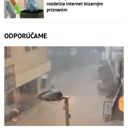
rozdelila internet bizarným
priznaním
ODPORÚČAME