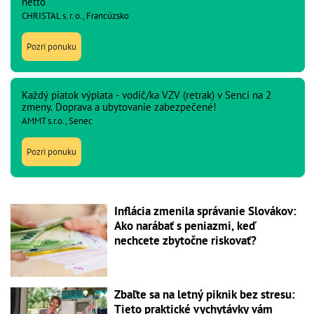
netto
CHRISTAL s. r. o., Francúzsko
Pozri ponuku
Každý piatok výplata - vodič/ka VZV (retrak) v Senci na 2
zmeny. Doprava a ubytovanie zabezpečené!
AMMT s.r.o., Senec
Pozri ponuku
Inflácia zmenila správanie Slovákov:
Ako narábať s peniazmi, keď
nechcete zbytočne riskovať?
Zbaľte sa na letný piknik bez stresu:
Tieto praktické vychytávky vám