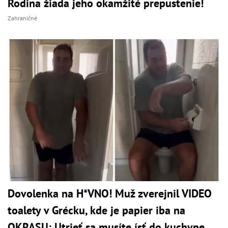
Rodina žiada jeho okamžité prepustenie!
Zahraničné
Dovolenka na H*VNO! Muž zverejnil VIDEO
toalety v Grécku, kde je papier iba na
OKRASU: Utrieť sa musíte ísť do kuchyne