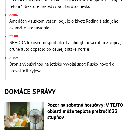
telom? Niektoré následky sa ukážu až neskôr
22:06
Američan v ruskom väzení bojuje o život: Rodina žiada jeho
okamžité prepustenie!
22:00
NEHODA luxusného športiaka: Lamborghini sa rútilo z kopca,
druhé auto dopadlo po čelnej zrážke horšie
21:59
Dron s výbušninou na letisku vyvolal spor: Rusko hovorí o
provokácii Kyjeva
DOMÁCE SPRÁVY
Pozor na sobotné horúčavy: V TEJTO
oblasti môže teplota prekročiť 33
stupňov