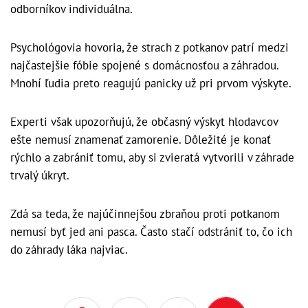
odborníkov individuálna.
Psychológovia hovoria, že strach z potkanov patrí medzi
najčastejšie fóbie spojené s domácnosťou a záhradou.
Mnohí ľudia preto reagujú panicky už pri prvom výskyte.
Experti však upozorňujú, že občasný výskyt hlodavcov
ešte nemusí znamenať zamorenie. Dôležité je konať
rýchlo a zabrániť tomu, aby si zvieratá vytvorili v záhrade
trvalý úkryt.
Zdá sa teda, že najúčinnejšou zbraňou proti potkanom
nemusí byť jed ani pasca. Často stačí odstrániť to, čo ich
do záhrady láka najviac.