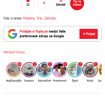
Tip na
22
Zdieľať
článok
Viac o téme:
Potkany
,
Trik
,
Záhrada
Pridajte si Topky.sk
medzi Vaše
Pridať
preferované zdroje na Google
Nahlásiť chybu
16
4
5
4
7
5
Najčítanejšie
Domáce
Zahraničné
Prominenti
Šport
Krimi
Zaují