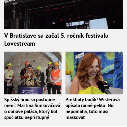
V Bratislave sa začal 5. ročník festivalu
Lovestream
Spišský hrad sa postupne
Prekliaty budík! Wisterová
mení: Martina Šimkovičová
opísala ranné peklo: Nič
o obnove paláca, ktorý bol
nepomáha, toto musí
spočiatku neprístupný
maskovať