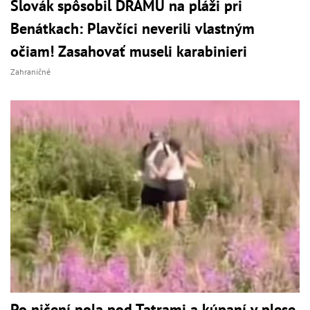
Slovák spôsobil DRÁMU na pláži pri
Benátkach: Plavčíci neverili vlastným
očiam! Zasahovať museli karabinieri
Zahraničné
Po ničení pola pod Tatrami a kúpaní v plese