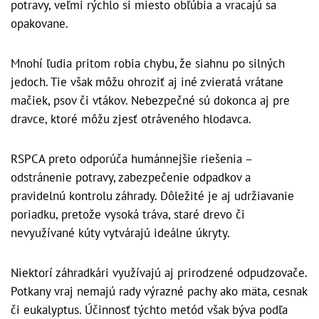
potravy, veľmi rýchlo si miesto obľúbia a vracajú sa
opakovane.
Mnohí ľudia pritom robia chybu, že siahnu po silných
jedoch. Tie však môžu ohroziť aj iné zvieratá vrátane
mačiek, psov či vtákov. Nebezpečné sú dokonca aj pre
dravce, ktoré môžu zjesť otráveného hlodavca.
RSPCA preto odporúča humánnejšie riešenia –
odstránenie potravy, zabezpečenie odpadkov a
pravidelnú kontrolu záhrady. Dôležité je aj udržiavanie
poriadku, pretože vysoká tráva, staré drevo či
nevyužívané kúty vytvárajú ideálne úkryty.
Niektorí záhradkári využívajú aj prirodzené odpudzovače.
Potkany vraj nemajú rady výrazné pachy ako mäta, cesnak
či eukalyptus. Účinnosť týchto metód však býva podľa