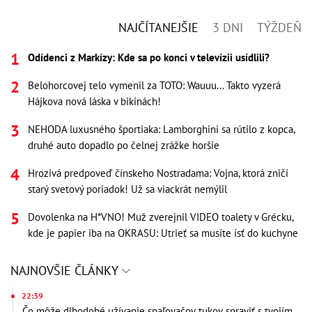
NAJČÍTANEJŠIE
3 DNI
TÝŽDEŇ
Odídenci z Markízy: Kde sa po konci v televízii usídlili?
Belohorcovej telo vymenil za TOTO: Wauuu... Takto vyzerá
Hájkova nová láska v bikinách!
NEHODA luxusného športiaka: Lamborghini sa rútilo z kopca,
druhé auto dopadlo po čelnej zrážke horšie
Hrozivá predpoveď čínskeho Nostradama: Vojna, ktorá zničí
starý svetový poriadok! Už sa viackrát nemýlil
Dovolenka na H*VNO! Muž zverejnil VIDEO toalety v Grécku,
kde je papier iba na OKRASU: Utrieť sa musíte ísť do kuchyne
NAJNOVŠIE ČLÁNKY
22:39
Čo môže dlhodobé užívanie spaľovačov tukov spraviť s tvojím