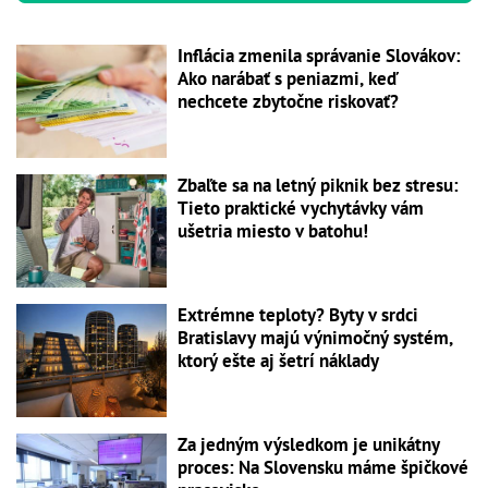
Inflácia zmenila správanie Slovákov:
Ako narábať s peniazmi, keď
nechcete zbytočne riskovať?
Zbaľte sa na letný piknik bez stresu:
Tieto praktické vychytávky vám
ušetria miesto v batohu!
Extrémne teploty? Byty v srdci
Bratislavy majú výnimočný systém,
ktorý ešte aj šetrí náklady
Za jedným výsledkom je unikátny
proces: Na Slovensku máme špičkové