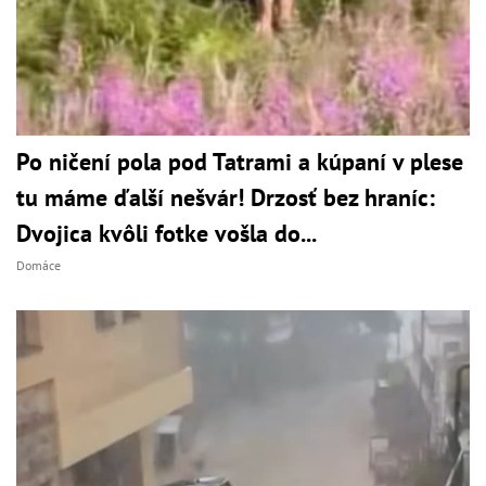
Po ničení pola pod Tatrami a kúpaní v plese
tu máme ďalší nešvár! Drzosť bez hraníc:
Dvojica kvôli fotke vošla do...
Domáce