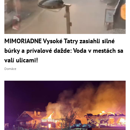
MIMORIADNE Vysoké Tatry zasiahli silné
búrky a prívalové dažde: Voda v mestách sa
valí ulicami!
Domáce