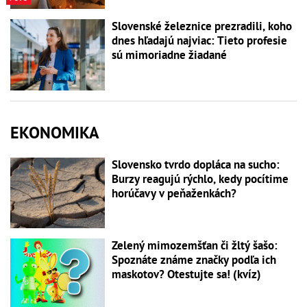
Slovenské železnice prezradili, koho
dnes hľadajú najviac: Tieto profesie
sú mimoriadne žiadané
EKONOMIKA
Slovensko tvrdo dopláca na sucho:
Burzy reagujú rýchlo, kedy pocítime
horúčavy v peňaženkách?
Zelený mimozemšťan či žltý šašo:
Spoznáte známe značky podľa ich
maskotov? Otestujte sa! (kvíz)