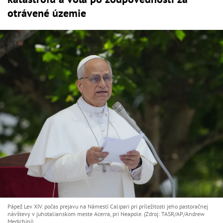
otrávené územie
Pápež Lev XIV. počas prejavu na Námestí Calipari pri príležitosti jeho pastoračnej
návštevy v juhotalianskom meste Acerra, pri Neapole. (Zdroj: TASR/AP/Andrew
Medichini)