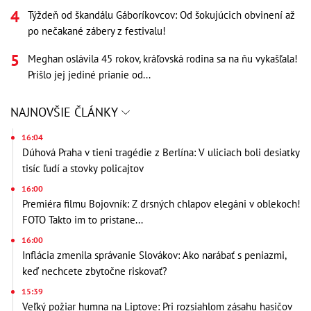
Týždeň od škandálu Gáboríkovcov: Od šokujúcich obvinení až
po nečakané zábery z festivalu!
Meghan oslávila 45 rokov, kráľovská rodina sa na ňu vykašľala!
Prišlo jej jediné prianie od...
NAJNOVŠIE ČLÁNKY
16:04
Dúhová Praha v tieni tragédie z Berlína: V uliciach boli desiatky
tisíc ľudí a stovky policajtov
16:00
Premiéra filmu Bojovník: Z drsných chlapov elegáni v oblekoch!
FOTO Takto im to pristane...
16:00
Inflácia zmenila správanie Slovákov: Ako narábať s peniazmi,
keď nechcete zbytočne riskovať?
15:39
Veľký požiar humna na Liptove: Pri rozsiahlom zásahu hasičov