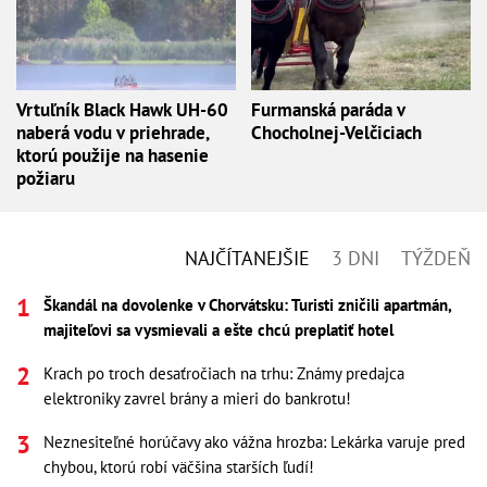
Vrtuľník Black Hawk UH-60
Furmanská paráda v
naberá vodu v priehrade,
Chocholnej-Velčiciach
ktorú použije na hasenie
požiaru
NAJČÍTANEJŠIE
3 DNI
TÝŽDEŇ
Škandál na dovolenke v Chorvátsku: Turisti zničili apartmán,
majiteľovi sa vysmievali a ešte chcú preplatiť hotel
Krach po troch desaťročiach na trhu: Známy predajca
elektroniky zavrel brány a mieri do bankrotu!
Neznesiteľné horúčavy ako vážna hrozba: Lekárka varuje pred
chybou, ktorú robí väčšina starších ľudí!