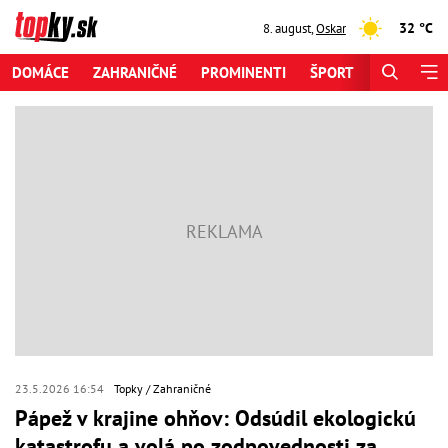
32 °C
8. august
,
Oskar
DOMÁCE
ZAHRANIČNÉ
PROMINENTI
ŠPORT
ZAUJÍMAV
23.5.2026 16:54
Topky
Zahraničné
Pápež v krajine ohňov: Odsúdil ekologickú
katastrofu a volá po zodpovednosti za