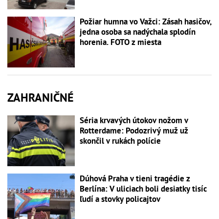
Požiar humna vo Važci: Zásah hasičov,
jedna osoba sa nadýchala splodín
horenia. FOTO z miesta
ZAHRANIČNÉ
Séria krvavých útokov nožom v
Rotterdame: Podozrivý muž už
skončil v rukách polície
Dúhová Praha v tieni tragédie z
Berlína: V uliciach boli desiatky tisíc
ľudí a stovky policajtov