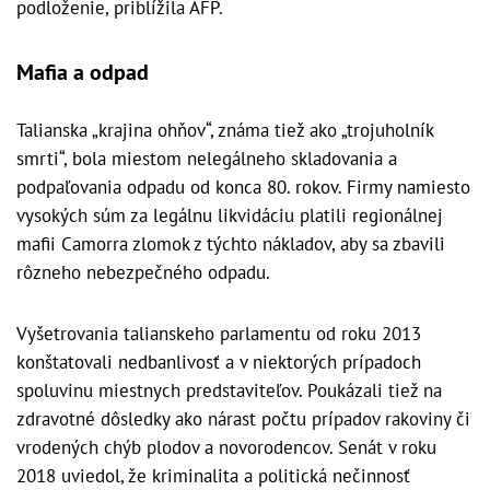
podloženie, priblížila AFP.
Mafia a odpad
Talianska „krajina ohňov“, známa tiež ako „trojuholník
smrti“, bola miestom nelegálneho skladovania a
podpaľovania odpadu od konca 80. rokov. Firmy namiesto
vysokých súm za legálnu likvidáciu platili regionálnej
mafii Camorra zlomok z týchto nákladov, aby sa zbavili
rôzneho nebezpečného odpadu.
Vyšetrovania talianskeho parlamentu od roku 2013
konštatovali nedbanlivosť a v niektorých prípadoch
spoluvinu miestnych predstaviteľov. Poukázali tiež na
zdravotné dôsledky ako nárast počtu prípadov rakoviny či
vrodených chýb plodov a novorodencov. Senát v roku
2018 uviedol, že kriminalita a politická nečinnosť