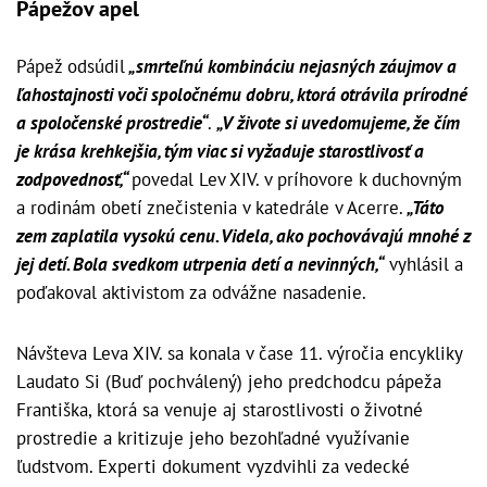
Pápežov apel
Pápež odsúdil
„smrteľnú kombináciu nejasných záujmov a
ľahostajnosti voči spoločnému dobru, ktorá otrávila prírodné
a spoločenské prostredie“
.
„V živote si uvedomujeme, že čím
je krása krehkejšia, tým viac si vyžaduje starostlivosť a
zodpovednosť,“
povedal Lev XIV. v príhovore k duchovným
a rodinám obetí znečistenia v katedrále v Acerre.
„Táto
zem zaplatila vysokú cenu. Videla, ako pochovávajú mnohé z
jej detí. Bola svedkom utrpenia detí a nevinných,“
vyhlásil a
poďakoval aktivistom za odvážne nasadenie.
Návšteva Leva XIV. sa konala v čase 11. výročia encykliky
Laudato Si (Buď pochválený) jeho predchodcu pápeža
Františka, ktorá sa venuje aj starostlivosti o životné
prostredie a kritizuje jeho bezohľadné využívanie
ľudstvom. Experti dokument vyzdvihli za vedecké