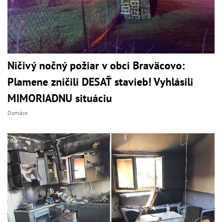
Ničivý nočný požiar v obci Braväcovo:
Plamene zničili DESAŤ stavieb! Vyhlásili
MIMORIADNU situáciu
Domáce