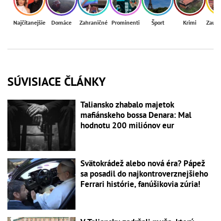
Najčítanejšie
Domáce
Zahraničné
Prominenti
Šport
Krimi
Zaují
SÚVISIACE ČLÁNKY
Taliansko zhabalo majetok
mafiánskeho bossa Denara: Mal
hodnotu 200 miliónov eur
Svätokrádež alebo nová éra? Pápež
sa posadil do najkontroverznejšieho
Ferrari histórie, fanúšikovia zúria!