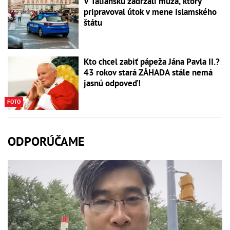
V Taliansku zadržali muža, ktorý
pripravoval útok v mene Islamského
štátu
Kto chcel zabiť pápeža Jána Pavla II.?
43 rokov stará ZÁHADA stále nemá
jasnú odpoveď!
FOTO
ODPORÚČAME