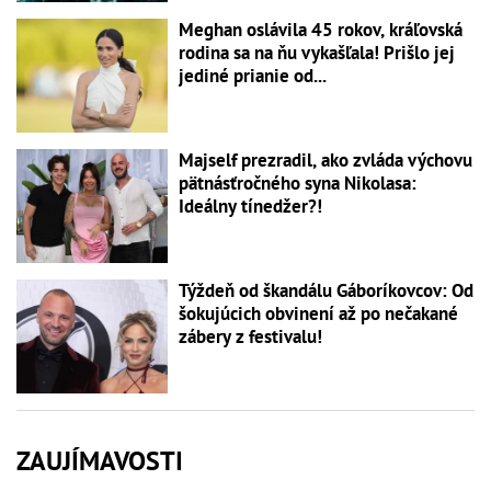
Meghan oslávila 45 rokov, kráľovská
rodina sa na ňu vykašľala! Prišlo jej
jediné prianie od...
Majself prezradil, ako zvláda výchovu
pätnásťročného syna Nikolasa:
Ideálny tínedžer?!
Týždeň od škandálu Gáboríkovcov: Od
šokujúcich obvinení až po nečakané
zábery z festivalu!
ZAUJÍMAVOSTI