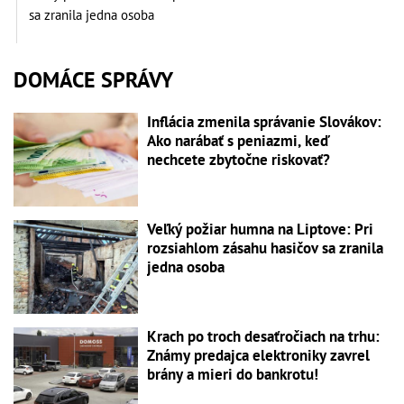
sa zranila jedna osoba
DOMÁCE SPRÁVY
Inflácia zmenila správanie Slovákov:
Ako narábať s peniazmi, keď
nechcete zbytočne riskovať?
Veľký požiar humna na Liptove: Pri
rozsiahlom zásahu hasičov sa zranila
jedna osoba
Krach po troch desaťročiach na trhu:
Známy predajca elektroniky zavrel
brány a mieri do bankrotu!