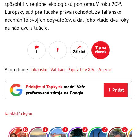
spôsobili v regióne ekologickú pohromu. V roku 2025
Európsky súd pre ľudské práva rozhodol, že Taliansko
nechránilo svojich obyvateľov, a dal jeho vláde dva roky
na nápravu situácie.
Tip na
1
Zdieľať
článok
Viac o téme:
Taliansko
,
Vatikán
,
Pápež Lev XIV.
,
Acerro
Pridajte si Topky.sk
medzi Vaše
Pridať
preferované zdroje na Google
Nahlásiť chybu
16
2
3
3
7
3