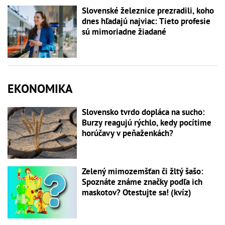
Slovenské železnice prezradili, koho
dnes hľadajú najviac: Tieto profesie
sú mimoriadne žiadané
EKONOMIKA
Slovensko tvrdo dopláca na sucho:
Burzy reagujú rýchlo, kedy pocítime
horúčavy v peňaženkách?
Zelený mimozemšťan či žltý šašo:
Spoznáte známe značky podľa ich
maskotov? Otestujte sa! (kvíz)