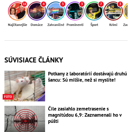
16
4
3
3
7
3
Najčítanejšie
Domáce
Zahraničné
Prominenti
Šport
Krimi
Zaují
SÚVISIACE ČLÁNKY
Potkany z laboratórií dostávajú druhú
šancu: Sú milšie, než si myslíte!
FOTO
Čile zasiahlo zemetrasenie s
magnitúdou 6,9: Zaznamenali ho v
púšti