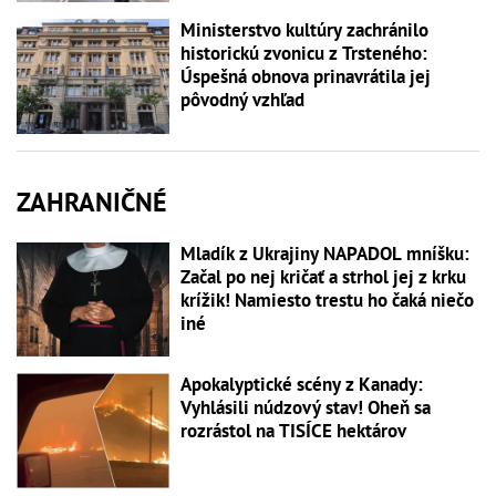
Ministerstvo kultúry zachránilo
historickú zvonicu z Trsteného:
Úspešná obnova prinavrátila jej
pôvodný vzhľad
ZAHRANIČNÉ
Mladík z Ukrajiny NAPADOL mníšku:
Začal po nej kričať a strhol jej z krku
krížik! Namiesto trestu ho čaká niečo
iné
Apokalyptické scény z Kanady:
Vyhlásili núdzový stav! Oheň sa
rozrástol na TISÍCE hektárov