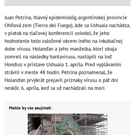
Juan Petrina, hlavný epidemiológ argentínskej provincie
Ohňová zem (Tierra del Fuego), kde sa Ushuaia nachádza,
v piatok na tlačovej konferencii uviedol, že jeho
hodnotenie bolo založené okrem iného na inkubačnej
dobe vírusu. Holanďan a jeho manželka, ktorí obaja
zomreli na následky hantavírusu, nastúpili na loď
Hondius v prístave Ushuaia 1. apríla. Pred vyplávaním
strávili v meste 48 hodín. Petrina poznamenal, že
Holanďan prvýkrát prejavil príznaky vírusu o päť dní
neskôr, 6. apríla, keď sa už nachádzali na mori.
Mohlo by vás zaujímať: