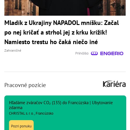
Mladík z Ukrajiny NAPADOL mníšku: Začal
po nej kričať a strhol jej z krku krížik!
Namiesto trestu ho čaká niečo iné
Zahraničné
Pracovné pozície
Hľadáme zváračov CO₂ (135) do Francúzska | Ubytovanie
zdarma
CHRISTAL s. r. o., Francúzsko
Pozri ponuku