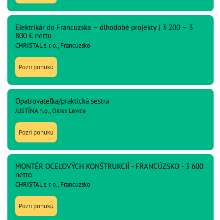
Elektrikár do Francúzska – dlhodobé projekty | 3 200 – 3
800 € netto
CHRISTAL s. r. o., Francúzsko
Pozri ponuku
Opatrovateľka/praktická sestra
JUSTÍNA n.o., Okres Levice
Pozri ponuku
MONTÉR OCEĽOVÝCH KONŠTRUKCIÍ - FRANCÚZSKO - 3 600
netto
CHRISTAL s. r. o., Francúzsko
Pozri ponuku