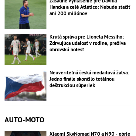
Zásadné vyhlásenie pre Dávida
Hancka a celé Atlético: Nebude stačiť
ani 200 miliónov
Krutá správa pre Lionela Messiho:
Zdrvujúca udalosť v rodine, prežíva
obrovskú bolesť
Neuveriteľná česká medailová žatva:
Jedno finále skončilo totálnou
deštrukciou súperiek
AUTO-MOTO
Xiaomi SkyNomad N70 a N90 - obrie