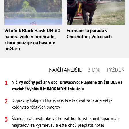
Vrtuľník Black Hawk UH-60
Furmanská paráda v
naberá vodu v priehrade,
Chocholnej-Velčiciach
ktorú použije na hasenie
požiaru
NAJČÍTANEJŠIE
3 DNI
TÝŽDEŇ
Ničivý nočný požiar v obci Braväcovo: Plamene zničili DESAŤ
stavieb! Vyhlásili MIMORIADNU situáciu
Dopravný kolaps v Bratislave: Pre festival sa tvoria veľké
kolóny zo všetkých smerov
Škandál na dovolenke v Chorvátsku: Turisti zničili apartmán,
majiteľovi sa vysmievali a ešte chcú preplatiť hotel