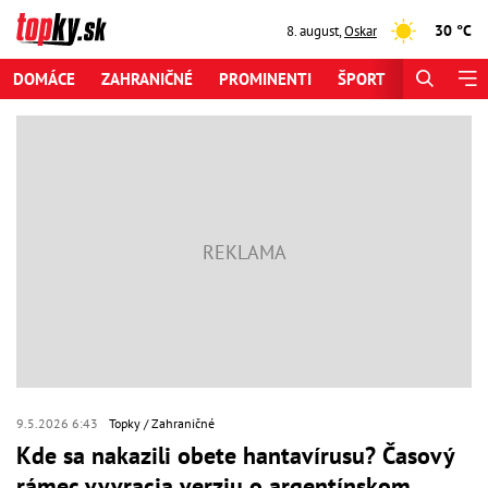
30 °C
8. august
,
Oskar
DOMÁCE
ZAHRANIČNÉ
PROMINENTI
ŠPORT
ZAUJÍMAV
9.5.2026 6:43
Topky
Zahraničné
Kde sa nakazili obete hantavírusu? Časový
rámec vyvracia verziu o argentínskom