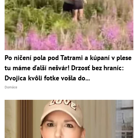
Po ničení pola pod Tatrami a kúpaní v plese
tu máme ďalší nešvár! Drzosť bez hraníc:
Dvojica kvôli fotke vošla do...
Domáce