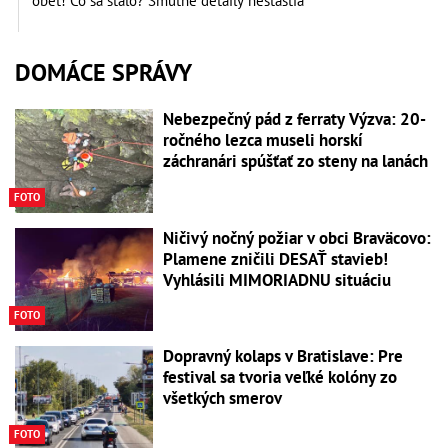
obeť! Čo sa stalo? Smutné detaily nešťastia
DOMÁCE SPRÁVY
Nebezpečný pád z ferraty Výzva: 20-
ročného lezca museli horskí
záchranári spúšťať zo steny na lanách
FOTO
Ničivý nočný požiar v obci Braväcovo:
Plamene zničili DESAŤ stavieb!
Vyhlásili MIMORIADNU situáciu
FOTO
Dopravný kolaps v Bratislave: Pre
festival sa tvoria veľké kolóny zo
všetkých smerov
FOTO