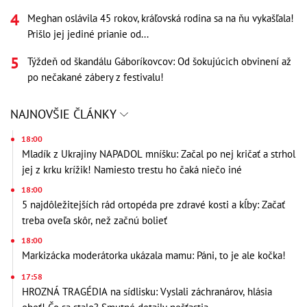
Meghan oslávila 45 rokov, kráľovská rodina sa na ňu vykašľala!
Prišlo jej jediné prianie od...
Týždeň od škandálu Gáboríkovcov: Od šokujúcich obvinení až
po nečakané zábery z festivalu!
NAJNOVŠIE ČLÁNKY
18:00
Mladík z Ukrajiny NAPADOL mníšku: Začal po nej kričať a strhol
jej z krku krížik! Namiesto trestu ho čaká niečo iné
18:00
5 najdôležitejších rád ortopéda pre zdravé kosti a kĺby: Začať
treba oveľa skôr, než začnú bolieť
18:00
Markizácka moderátorka ukázala mamu: Páni, to je ale kočka!
17:58
HROZNÁ TRAGÉDIA na sídlisku: Vyslali záchranárov, hlásia