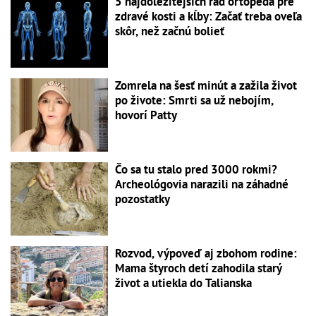
5 najdôležitejších rád ortopéda pre
zdravé kosti a kĺby: Začať treba oveľa
skôr, než začnú bolieť
Zomrela na šesť minút a zažila život
po živote: Smrti sa už nebojím,
hovorí Patty
Čo sa tu stalo pred 3000 rokmi?
Archeológovia narazili na záhadné
pozostatky
Rozvod, výpoveď aj zbohom rodine:
Mama štyroch detí zahodila starý
život a utiekla do Talianska