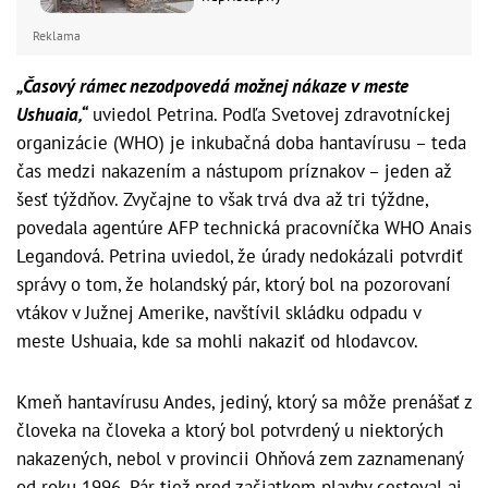
Reklama
„Časový rámec nezodpovedá možnej nákaze v meste
Ushuaia,“
uviedol Petrina. Podľa Svetovej zdravotníckej
organizácie (WHO) je inkubačná doba hantavírusu – teda
čas medzi nakazením a nástupom príznakov – jeden až
šesť týždňov. Zvyčajne to však trvá dva až tri týždne,
povedala agentúre AFP technická pracovníčka WHO Anais
Legandová. Petrina uviedol, že úrady nedokázali potvrdiť
správy o tom, že holandský pár, ktorý bol na pozorovaní
vtákov v Južnej Amerike, navštívil skládku odpadu v
meste Ushuaia, kde sa mohli nakaziť od hlodavcov.
Kmeň hantavírusu Andes, jediný, ktorý sa môže prenášať z
človeka na človeka a ktorý bol potvrdený u niektorých
nakazených, nebol v provincii Ohňová zem zaznamenaný
od roku 1996. Pár tiež pred začiatkom plavby cestoval aj