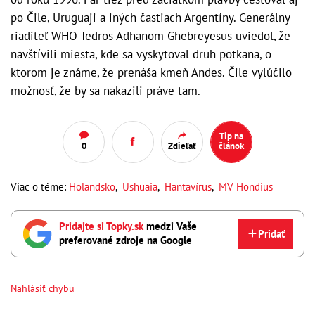
po Čile, Uruguaji a iných častiach Argentíny. Generálny
riaditeľ WHO Tedros Adhanom Ghebreyesus uviedol, že
navštívili miesta, kde sa vyskytoval druh potkana, o
ktorom je známe, že prenáša kmeň Andes. Čile vylúčilo
možnosť, že by sa nakazili práve tam.
Tip na
0
Zdieľať
článok
Viac o téme:
Holandsko
,
Ushuaia
,
Hantavírus
,
MV Hondius
Pridajte si Topky.sk
medzi Vaše
Pridať
preferované zdroje na Google
Nahlásiť chybu