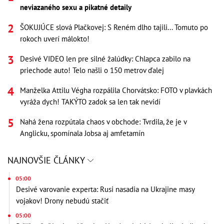
neviazaného sexu a pikatné detaily
ŠOKUJÚCE slová Plačkovej: S Reném dlho tajili... Tomuto po
rokoch uverí málokto!
Desivé VIDEO len pre silné žalúdky: Chlapca zabilo na
priechode auto! Telo našli o 150 metrov ďalej
Manželka Attilu Végha rozpálila Chorvátsko: FOTO v plavkách
vyráža dych! TAKÝTO zadok sa len tak nevidí
Nahá žena rozpútala chaos v obchode: Tvrdila, že je v
Anglicku, spomínala Jobsa aj amfetamín
NAJNOVŠIE ČLÁNKY
05:00
Desivé varovanie experta: Rusi nasadia na Ukrajine masy
vojakov! Drony nebudú stačiť
05:00