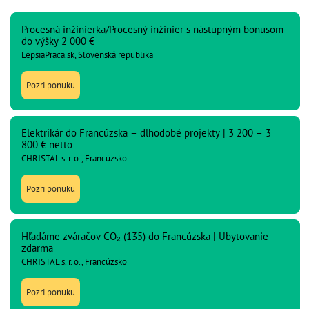
Procesná inžinierka/Procesný inžinier s nástupným bonusom
do výšky 2 000 €
LepsiaPraca.sk, Slovenská republika
Pozri ponuku
Elektrikár do Francúzska – dlhodobé projekty | 3 200 – 3
800 € netto
CHRISTAL s. r. o., Francúzsko
Pozri ponuku
Hľadáme zváračov CO₂ (135) do Francúzska | Ubytovanie
zdarma
CHRISTAL s. r. o., Francúzsko
Pozri ponuku