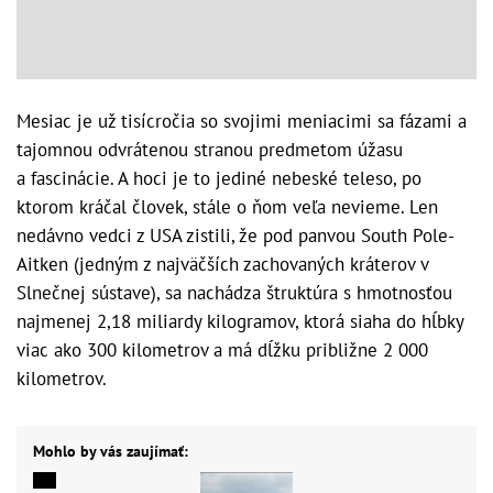
Mesiac je už tisícročia so svojimi meniacimi sa fázami a
tajomnou odvrátenou stranou predmetom úžasu
a fascinácie. A hoci je to jediné nebeské teleso, po
ktorom kráčal človek, stále o ňom veľa nevieme. Len
nedávno vedci z USA zistili, že pod panvou South Pole-
Aitken (jedným z najväčších zachovaných kráterov v
Slnečnej sústave), sa nachádza štruktúra s hmotnosťou
najmenej 2,18 miliardy kilogramov, ktorá siaha do hĺbky
viac ako 300 kilometrov a má dĺžku približne 2 000
kilometrov.
Mohlo by vás zaujímať: