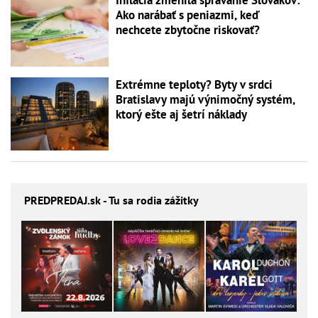
Ako narábať s peniazmi, keď
nechcete zbytočne riskovať?
Extrémne teploty? Byty v srdci
Bratislavy majú výnimočný systém,
ktorý ešte aj šetrí náklady
PREDPREDAJ
.sk - Tu sa rodia zážitky