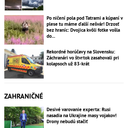
Po ničení pola pod Tatrami a kúpaní v
plese tu máme ďalší nešvár! Drzosť
bez hraníc: Dvojica kvôli fotke vošla
do...
Rekordné horúčavy na Slovensku:
Záchranári vo štvrtok zasahovali pri
kolapsoch už 83-krát
ZAHRANIČNÉ
Desivé varovanie experta: Rusi
nasadia na Ukrajine masy vojakov!
Drony nebudú stačiť