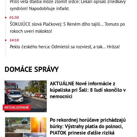
Príliš veľa šťastia môže zlomiť srdce: Lekári opísali zriedkavý
syndróm! Napodobňuje infarkt
01:30
ŠOKUJÚCE slová Plačkovej: S Reném dlho tajili... Tomuto po
rokoch uverí málokto!
24:10
Peklo českého herca: Odmietol sa rozviesť, a tak... Hrôza!
DOMÁCE SPRÁVY
AKTUÁLNE Nové informácie z
kúpaliska pri Šali: 8 ľudí skončilo v
nemocnici
AKTUALIZOVANÉ
Po rekordnej horúčave prichádzajú
búrky: Výstrahy platia do polnoci,
PIATOK prinesie ďalšie riziká