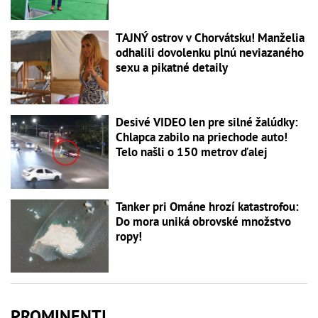
TAJNÝ ostrov v Chorvátsku! Manželia
odhalili dovolenku plnú neviazaného
sexu a pikatné detaily
Desivé VIDEO len pre silné žalúdky:
Chlapca zabilo na priechode auto!
Telo našli o 150 metrov ďalej
Tanker pri Ománe hrozí katastrofou:
Do mora uniká obrovské množstvo
ropy!
PROMINENTI