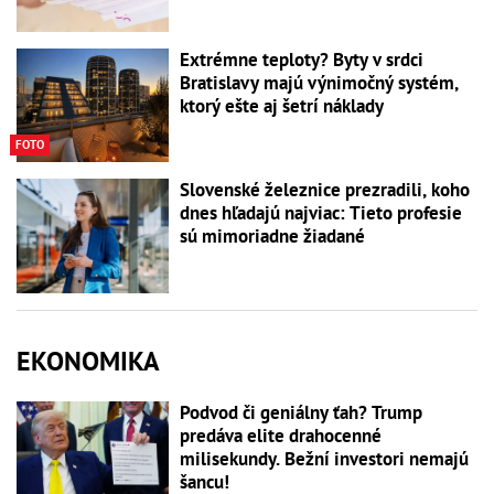
Extrémne teploty? Byty v srdci
Bratislavy majú výnimočný systém,
ktorý ešte aj šetrí náklady
FOTO
Slovenské železnice prezradili, koho
dnes hľadajú najviac: Tieto profesie
sú mimoriadne žiadané
EKONOMIKA
Podvod či geniálny ťah? Trump
predáva elite drahocenné
milisekundy. Bežní investori nemajú
šancu!