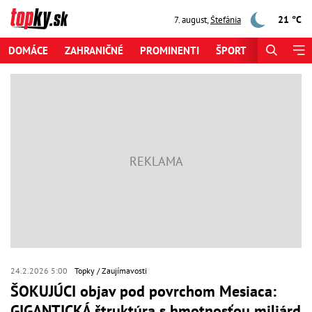
21 °C
7. august
,
Štefánia
DOMÁCE
ZAHRANIČNÉ
PROMINENTI
ŠPORT
ZAUJÍMAV
24.2.2026 5:00
Topky
Zaujímavosti
ŠOKUJÚCI objav pod povrchom Mesiaca:
GIGANTICKÁ štruktúra s hmotnosťou miliárd