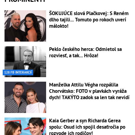
ŠOKUJÚCE slová Plačkovej: S Reném
dlho tajili... Tomuto po rokoch uverí
málokto!
Peklo českého herca: Odmietol sa
rozviesť, a tak... Hrôza!
128 FB INTERAKCIÍ
Manželka Attilu Végha rozpálila
Chorvátsko: FOTO v plavkách vyráža
dych! TAKÝTO zadok sa len tak nevidí
Kaia Gerber a syn Richarda Gerea
spolu: Osud ich spojil desaťročia po
rozvode ich rodičov!