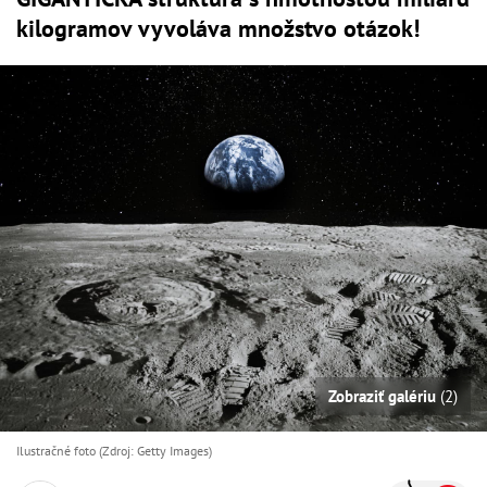
kilogramov vyvoláva množstvo otázok!
Zobraziť galériu
(2)
Ilustračné foto (Zdroj: Getty Images)