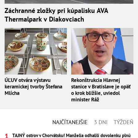
Záchranné zložky pri kúpalisku AVA
Thermalpark v Diakovciach
ÚĽUV otvára výstavu
Rekonštrukcia Hlavnej
keramickej tvorby Štefana
stanice v Bratislave je opäť
Mlícha
o krok bližšie, uviedol
minister Ráž
NAJČÍTANEJŠIE
3 DNI
TÝŽDEŇ
TAJNÝ ostrov v Chorvátsku! Manželia odhalili dovolenku plnú