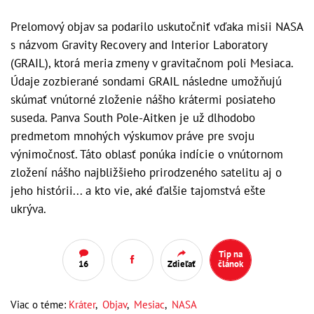
Prelomový objav sa podarilo uskutočniť vďaka misii NASA
s názvom Gravity Recovery and Interior Laboratory
(GRAIL), ktorá meria zmeny v gravitačnom poli Mesiaca.
Údaje zozbierané sondami GRAIL následne umožňujú
skúmať vnútorné zloženie nášho krátermi posiateho
suseda. Panva South Pole-Aitken je už dlhodobo
predmetom mnohých výskumov práve pre svoju
výnimočnosť. Táto oblasť ponúka indície o vnútornom
zložení nášho najbližšieho prirodzeného satelitu aj o
jeho histórii... a kto vie, aké ďalšie tajomstvá ešte
ukrýva.
Tip na
16
Zdieľať
článok
Viac o téme:
Kráter
,
Objav
,
Mesiac
,
NASA