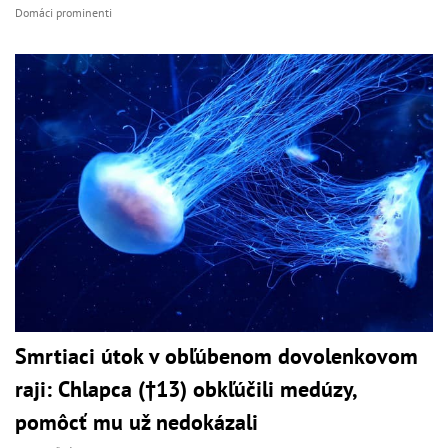
Domáci prominenti
Smrtiaci útok v obľúbenom dovolenkovom
raji: Chlapca (†13) obkľúčili medúzy,
pomôcť mu už nedokázali