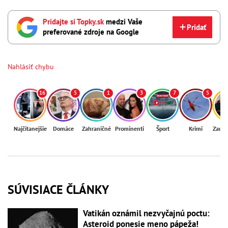
Pridajte si Topky.sk
medzi Vaše
Pridať
preferované zdroje na Google
Nahlásiť chybu
16
5
1
3
7
5
Najčítanejšie
Domáce
Zahraničné
Prominenti
Šport
Krimi
Zaují
SÚVISIACE ČLÁNKY
Vatikán oznámil nezvyčajnú poctu:
Asteroid ponesie meno pápeža!