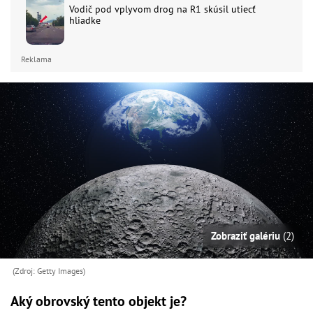
Vodič pod vplyvom drog na R1 skúsil utiecť
hliadke
Reklama
Zobraziť galériu
(2)
(Zdroj: Getty Images)
Aký obrovský tento objekt je?