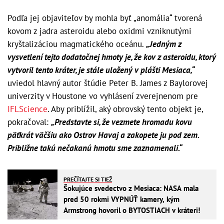
Podľa jej objaviteľov by mohla byť „anomália“ tvorená
kovom z jadra asteroidu alebo oxidmi vzniknutými
kryštalizáciou magmatického oceánu.
„Jedným z
vysvetlení tejto dodatočnej hmoty je, že kov z asteroidu, ktorý
vytvoril tento kráter, je stále uložený v plášti Mesiaca,“
uviedol hlavný autor štúdie Peter B. James z Baylorovej
univerzity v Houstone vo vyhlásení zverejnenom pre
IFLScience
. Aby priblížil, aký obrovský tento objekt je,
pokračoval:
„Predstavte si, že vezmete hromadu kovu
päťkrát väčšiu ako Ostrov Havaj a zakopete ju pod zem.
Približne takú nečakanú hmotu sme zaznamenali.“
PREČÍTAJTE SI TIEŽ
Šokujúce svedectvo z Mesiaca: NASA mala
pred 50 rokmi VYPNÚŤ kamery, kým
Armstrong hovoril o BYTOSTIACH v kráteri!