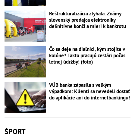
Reštrukturalizácia zlyhala. Známy
slovenský predajca elektroniky
definitívne končí a mieri k bankrotu
Čo sa deje na diaľnici, kým stojíte v
kolóne? Takto pracujú cestári počas
letnej údržby! (foto)
VÚB banka zápasila s veľkým
výpadkom: Klienti sa nevedeli dostať
do aplikácie ani do internetbankingu!
ŠPORT