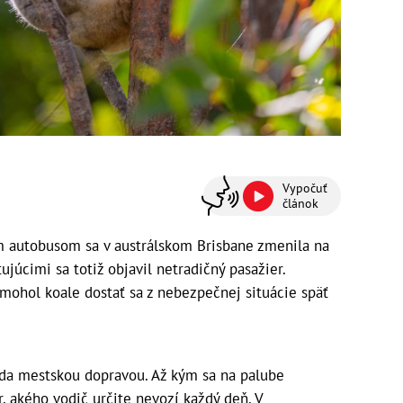
Vypočuť
článok
 autobusom sa v austrálskom Brisbane zmenila na
júcimi sa totiž objavil netradičný pasažier.
mohol koale dostať sa z nebezpečnej situácie späť
zda mestskou dopravou. Až kým sa na palube
, akého vodič určite nevozí každý deň. V