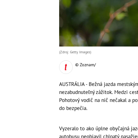
(Zdroj: Getty Images)
© Zoznam/
AUSTRÁLIA - Bežná jazda mestským
nezabudnuteľný zážitok. Medzi cestu
Pohotový vodič na nič nečakal a po
do bezpečia.
Vyzeralo to ako úplne obyčajná ja
autobusu neobjavil chlpatý pasažier