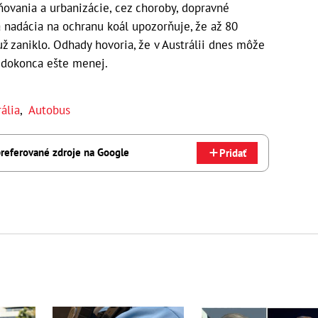
ovania a urbanizácie, cez choroby, dopravné
a nadácia na ochranu koál upozorňuje, že až 80
ž zaniklo. Odhady hovoria, že v Austrálii dnes môže
o dokonca ešte menej.
ália
,
Autobus
referované zdroje na Google
Pridať