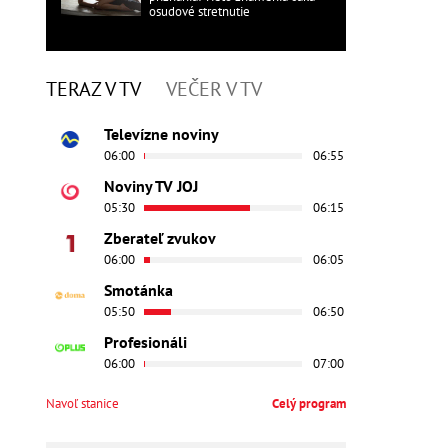
osudové stretnutie
TERAZ V TV
VEČER V TV
Televízne noviny
06:00
06:55
Noviny TV JOJ
05:30
06:15
Zberateľ zvukov
06:00
06:05
Smotánka
05:50
06:50
Profesionáli
06:00
07:00
Navoľ stanice
Celý program