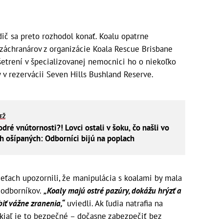
dič sa preto rozhodol konať. Koalu opatrne
 záchranárov z organizácie Koala Rescue Brisbane
yšetrení v špecializovanej nemocnici ho o niekoľko
y v rezervácii Seven Hills Bushland Reserve.
IEŽ
ré vnútornosti?! Lovci ostali v šoku, čo našli vo
ch ošípaných: Odborníci bijú na poplach
ieťach upozornili, že manipulácia s koalami by mala
 odborníkov.
„Koaly majú ostré pazúry, dokážu hrýzť a
iť vážne zranenia,“
uviedli. Ak ľudia natrafia na
kiaľ je to bezpečné – dočasne zabezpečiť bez