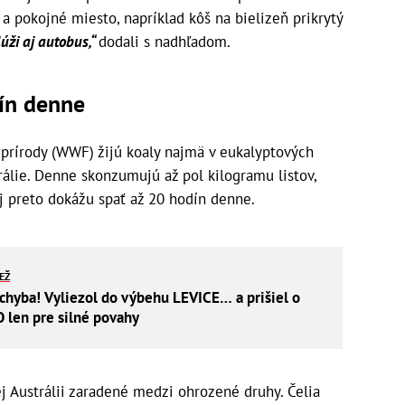
a pokojné miesto, napríklad kôš na bielizeň prikrytý
úži aj autobus,“
dodali s nadhľadom.
ín denne
prírody (WWF) žijú koaly najmä v eukalyptových
álie. Denne skonzumujú až pol kilogramu listov,
Aj preto dokážu spať až 20 hodín denne.
IEŽ
yba! Vyliezol do výbehu LEVICE… a prišiel o
O len pre silné povahy
j Austrálii zaradené medzi ohrozené druhy. Čelia