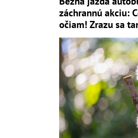
Bežná jazda autob
záchrannú akciu: C
očiam! Zrazu sa t