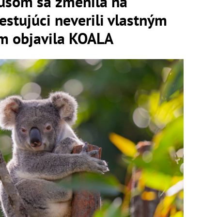
usom sa zmenila na
estujúci neverili vlastným
am objavila KOALA