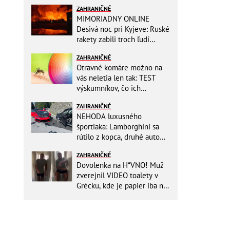
ZAHRANIČNÉ
MIMORIADNY ONLINE
Desivá noc pri Kyjeve: Ruské
rakety zabili troch ľudí
vrátane dieťaťa, ozývali sa
ZAHRANIČNÉ
výbuchy
Otravné komáre možno na
vás neletia len tak: TEST
výskumníkov, čo ich
priťahujú najviac?
ZAHRANIČNÉ
NEHODA luxusného
športiaka: Lamborghini sa
rútilo z kopca, druhé auto
dopadlo po čelnej zrážke
ZAHRANIČNÉ
horšie
Dovolenka na H*VNO! Muž
zverejnil VIDEO toalety v
Grécku, kde je papier iba na
OKRASU: Utrieť sa musíte ísť
do kuchyne