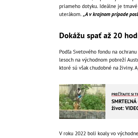
priameho dotyku. Ideálne je tmavé 
uterákom.
„A v krajnom prípade posl
Dokážu spať až 20 hod
Podľa Svetového fondu na ochranu 
lesoch na východnom pobreží Austr
ktoré sú však chudobné na živiny. 
PREČÍTAJTE SI T
SMRTEĽNÁ ch
život: VIDE
V roku 2022 boli koaly vo východne