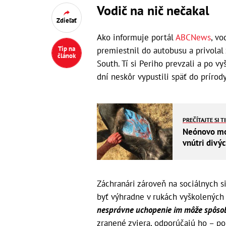
Vodič na nič nečakal
Zdieľať
Ako informuje portál
ABCNews
, vo
Tip na
premiestnil do autobusu a privolal
článok
South. Tí si Periho prevzali a po v
dní neskôr vypustili späť do prírod
PREČÍTAJTE SI T
Neónovo mod
vnútri divý
Záchranári zároveň na sociálnych s
byť výhradne v rukách vyškolených
nesprávne uchopenie im môže spôsob
zranené zviera, odporúčajú ho – po