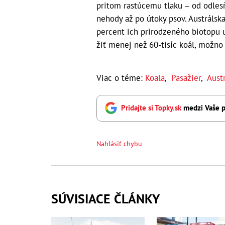
pritom rastúcemu tlaku – od odlesň
nehody až po útoky psov. Austrálsk
percent ich prirodzeného biotopu u
žiť menej než 60-tisíc koál, možn
Viac o téme:
Koala
,
Pasažier
,
Austr
Pridajte si Topky.sk
medzi Vaše p
Nahlásiť chybu
SÚVISIACE ČLÁNKY