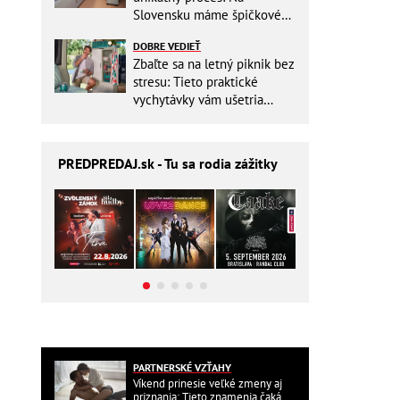
Slovensku máme špičkové
pracovisko
DOBRE VEDIEŤ
Zbaľte sa na letný piknik bez
stresu: Tieto praktické
vychytávky vám ušetria
miesto v batohu!
PREDPREDAJ
.sk - Tu sa rodia zážitky
PARTNERSKÉ VZŤAHY
Víkend prinesie veľké zmeny aj
priznania: Tieto znamenia čaká