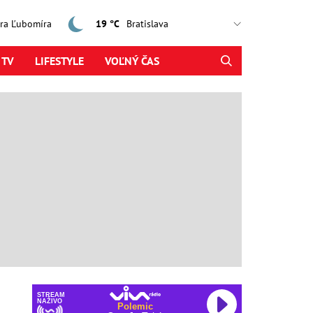
jtra Ľubomíra
19 °C
 TV
LIFESTYLE
VOĽNÝ ČAS
STREAM
NAŽIVO
Polemic