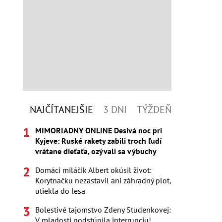
NAJČÍTANEJŠIE
3 DNI
TÝŽDEŇ
MIMORIADNY ONLINE Desivá noc pri
Kyjeve: Ruské rakety zabili troch ľudí
vrátane dieťaťa, ozývali sa výbuchy
Domáci miláčik Albert okúsil život:
Korytnačku nezastavil ani záhradný plot,
utiekla do lesa
Bolestivé tajomstvo Zdeny Studenkovej:
V mladosti podstúpila interrupciu!