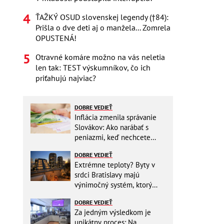
ŤAŽKÝ OSUD slovenskej legendy (†84):
Prišla o dve deti aj o manžela... Zomrela
OPUSTENÁ!
Otravné komáre možno na vás neletia
len tak: TEST výskumníkov, čo ich
priťahujú najviac?
DOBRE VEDIEŤ
Inflácia zmenila správanie
Slovákov: Ako narábať s
peniazmi, keď nechcete
zbytočne riskovať?
DOBRE VEDIEŤ
Extrémne teploty? Byty v
srdci Bratislavy majú
výnimočný systém, ktorý
ešte aj šetrí náklady
DOBRE VEDIEŤ
Za jedným výsledkom je
unikátny proces: Na