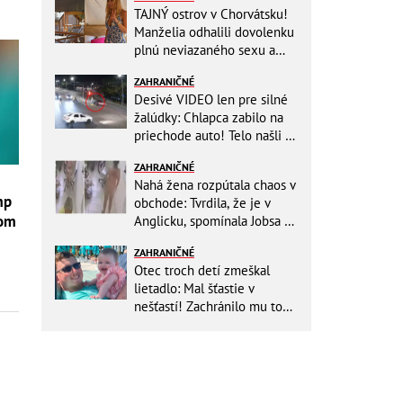
TAJNÝ ostrov v Chorvátsku!
Manželia odhalili dovolenku
plnú neviazaného sexu a
pikatné detaily
ZAHRANIČNÉ
Desivé VIDEO len pre silné
žalúdky: Chlapca zabilo na
priechode auto! Telo našli o
150 metrov ďalej
ZAHRANIČNÉ
Nahá žena rozpútala chaos v
mp
obchode: Tvrdila, že je v
nom
Anglicku, spomínala Jobsa aj
amfetamín
ZAHRANIČNÉ
Otec troch detí zmeškal
lietadlo: Mal šťastie v
nešťastí! Zachránilo mu to
život