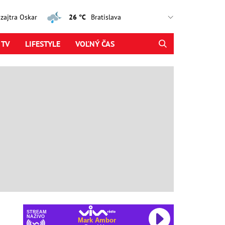
, zajtra Oskar
26 °C
 TV
LIFESTYLE
VOĽNÝ ČAS
STREAM
NAŽIVO
Mark Ambor