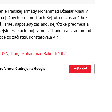
lenie iránskej armády Mohammad Džaafar Asadí v
 na južných predmestiach Bejrútu nezostanú bez
. Izrael naposledy zasiahol bejrútske predmestia
nejšiu eskaláciu bojov medzi Iránom a Izraelom od
de zo začiatku, konštatovala AP.
,
USA
,
Irán
,
Mohammad Báker Kálíbáf
referované zdroje na Google
Pridať