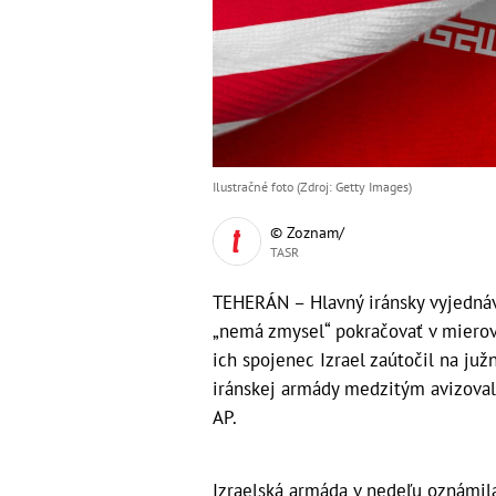
Ilustračné foto (Zdroj: Getty Images)
© Zoznam/
TASR
TEHERÁN – Hlavný iránsky vyjedná
„nemá zmysel“ pokračovať v miero
ich spojenec Izrael zaútočil na ju
iránskej armády medzitým avizoval
AP.
Izraelská armáda v nedeľu oznámila