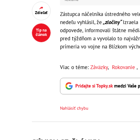
Zdieľať
Zástupca náčelníka ústredného ve
nedeľu vyhlásil, že
„zločiny“
Izraela
odpovede, informovali štátne médiá
Tip na
článok
pred týždňom a vyvolalo to najváž
prímeria vo vojne na Blízkom výcho
Viac o téme:
Záväzky
,
Rokovanie
Pridajte si Topky.sk
medzi Vaše p
Nahlásiť chybu