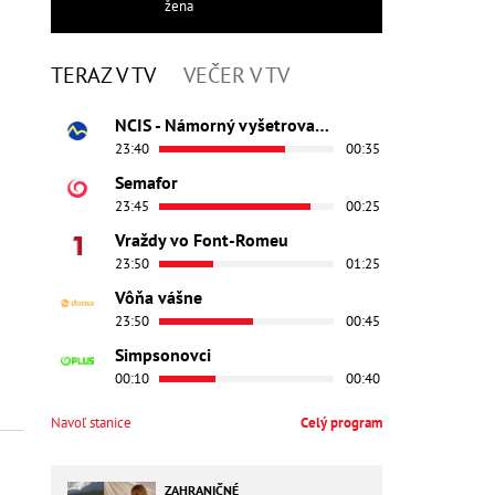
žena
TERAZ V TV
VEČER V TV
NCIS - Námorný vyšetrovací úrad
23:40
00:35
Semafor
23:45
00:25
Vraždy vo Font-Romeu
23:50
01:25
Vôňa vášne
23:50
00:45
Simpsonovci
00:10
00:40
Navoľ stanice
Celý program
ZAHRANIČNÉ