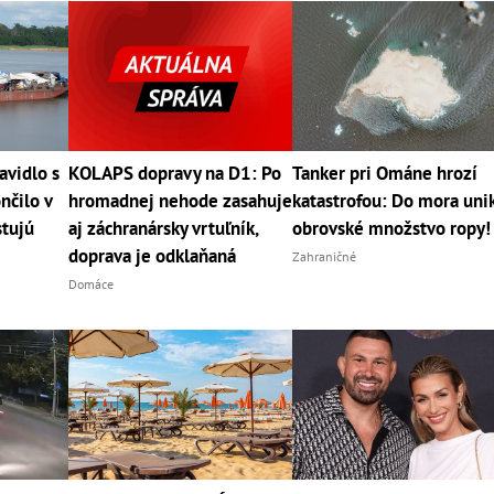
avidlo s
KOLAPS dopravy na D1: Po
Tanker pri Ománe hrozí
nčilo v
hromadnej nehode zasahuje
katastrofou: Do mora uni
stujú
aj záchranársky vrtuľník,
obrovské množstvo ropy!
doprava je odklaňaná
Zahraničné
Domáce