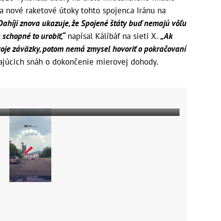
 na nové raketové útoky tohto spojenca Iránu na
 Dahíji znova ukazuje, že Spojené štáty buď nemajú vôľu
 schopné to urobiť,“
napísal Kálíbáf na sieti X.
„Ak
voje záväzky, potom nemá zmysel hovoriť o pokračovaní
hajúcich snáh o dokončenie mierovej dohody.