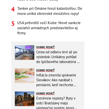
Tanker pri Ománe hrozí katastrofou: Do
mora uniká obrovské množstvo ropy!
USA pritvrdili voči Kube: Nové sankcie
zasiahli armádnych predstaviteľov aj
firmy
DOBRE VEDIEŤ
Cesta od odberu krvi až po
výsledok: Unikátny pohľad
do špičkového laboratória na
Slovensku
DOBRE VEDIEŤ
Inflácia zmenila správanie
Slovákov: Ako narábať s
peniazmi, keď nechcete
zbytočne riskovať?
DOBRE VEDIEŤ
Extrémne teploty? Byty v
srdci Bratislavy majú
výnimočný systém, ktorý