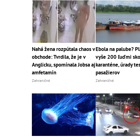
Nahá žena rozpútala chaos v
Ebola na palube? Pl
obchode: Tvrdila, že je v
vyše 200 ľuďmi sko
Anglicku, spomínala Jobsa aj
karanténe, úrady te
amfetamín
pasažierov
Zahraničné
Zahraničné