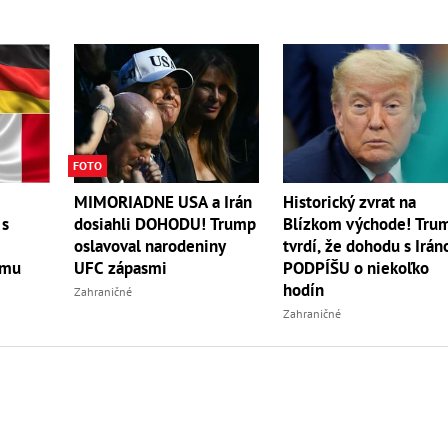
FOTO
MIMORIADNE USA a Irán
Historický zvrat na
dosiahli DOHODU! Trump
 s
Blízkom východe! Tru
oslavoval narodeniny
tvrdí, že dohodu s Irá
UFC zápasmi
 mu
PODPÍŠU o niekoľko
hodín
Zahraničné
Zahraničné