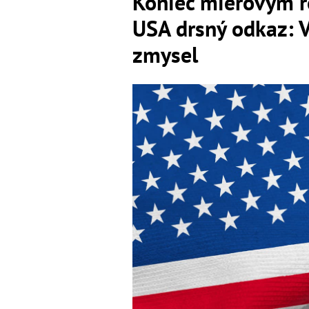
Koniec mierovým r
USA drsný odkaz: 
zmysel