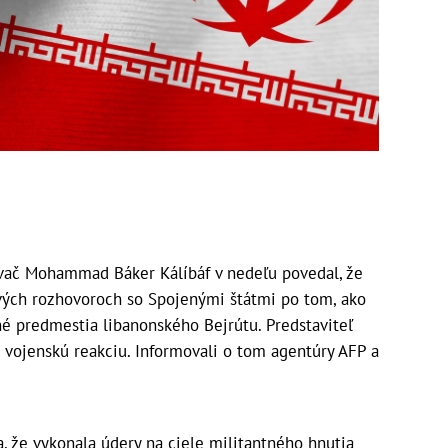
vač Mohammad Báker Kálíbáf v nedeľu povedal, že
vých rozhovoroch so Spojenými štátmi po tom, ako
žné predmestia libanonského Bejrútu. Predstaviteľ
 vojenskú reakciu. Informovali o tom agentúry AFP a
, že vykonala údery na ciele militantného hnutia