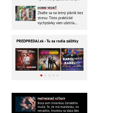
ešte aj šetrí náklady
DOBRE VEDIEŤ
Zbaľte sa na letný piknik bez
stresu: Tieto praktické
vychytávky vám ušetria
miesto v batohu!
PREDPREDAJ
.sk - Tu sa rodia zážitky
PARTNERSKÉ VZŤAHY
Bola som milenkou ženatého
muža: To, že má manželku, mi
nevadilo, hrozbou sa stala táto