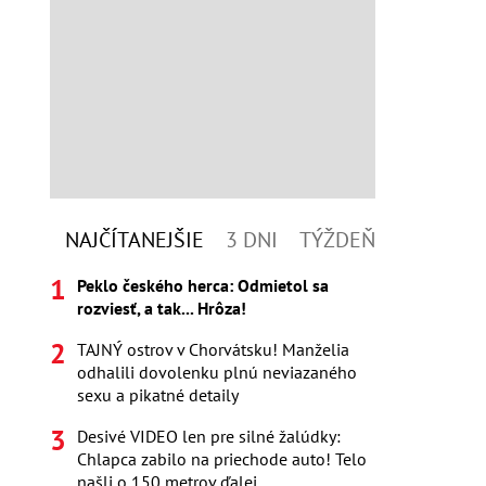
NAJČÍTANEJŠIE
3 DNI
TÝŽDEŇ
Peklo českého herca: Odmietol sa
rozviesť, a tak... Hrôza!
TAJNÝ ostrov v Chorvátsku! Manželia
odhalili dovolenku plnú neviazaného
sexu a pikatné detaily
Desivé VIDEO len pre silné žalúdky:
Chlapca zabilo na priechode auto! Telo
našli o 150 metrov ďalej