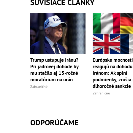
SÚVISIACE ČLÁNKY
Trump ustupuje Iránu?
Európske mocnosti
Pri jadrovej dohode by
reagujú na dohodu
mu stačilo aj 15-ročné
Iránom: Ak splní
moratórium na urán
podmienky, zrušia
dlhoročné sankcie
Zahraničné
Zahraničné
ODPORÚČAME