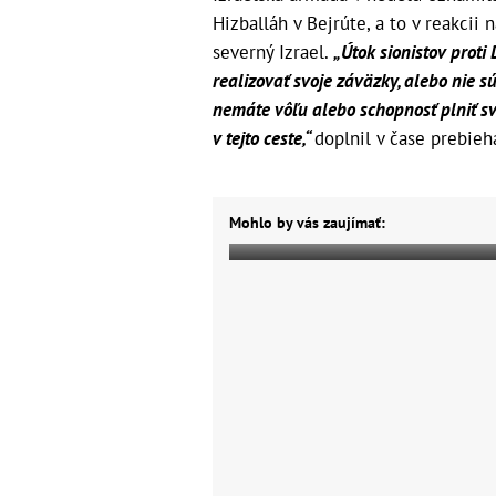
Hizballáh v Bejrúte, a to v reakcii
severný Izrael.
„Útok sionistov proti
realizovať svoje záväzky, alebo nie sú
nemáte vôľu alebo schopnosť plniť s
v tejto ceste,“
doplnil v čase prebie
Mohlo by vás zaujímať: