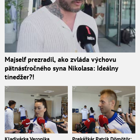
Majself prezradil, ako zvláda výchovu
pätnásťročného syna Nikolasa: Ideálny
tínedžer?!
Kladivárka Veronika
Prekážkár Patrik Dömötör: