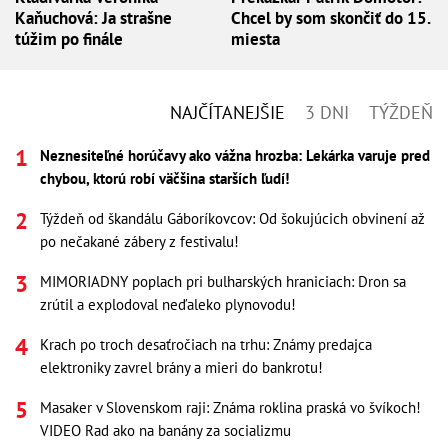
Kaňuchová: Ja strašne
Chcel by som skončiť do 15.
túžim po finále
miesta
NAJČÍTANEJŠIE
3 DNI
TÝŽDEŇ
Neznesiteľné horúčavy ako vážna hrozba: Lekárka varuje pred
chybou, ktorú robí väčšina starších ľudí!
Týždeň od škandálu Gáboríkovcov: Od šokujúcich obvinení až
po nečakané zábery z festivalu!
MIMORIADNY poplach pri bulharských hraniciach: Dron sa
zrútil a explodoval neďaleko plynovodu!
Krach po troch desaťročiach na trhu: Známy predajca
elektroniky zavrel brány a mieri do bankrotu!
Masaker v Slovenskom raji: Známa roklina praská vo švíkoch!
VIDEO Rad ako na banány za socializmu