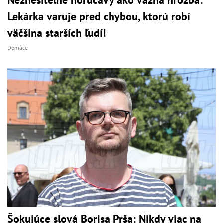
Lekárka varuje pred chybou, ktorú robí
väčšina starších ľudí!
Domáce
Šokujúce slová Borisa Prša: Nikdy viac na