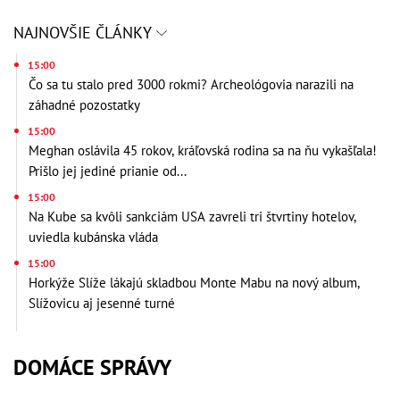
NAJNOVŠIE ČLÁNKY
15:00
Čo sa tu stalo pred 3000 rokmi? Archeológovia narazili na
záhadné pozostatky
15:00
Meghan oslávila 45 rokov, kráľovská rodina sa na ňu vykašľala!
Prišlo jej jediné prianie od...
15:00
Na Kube sa kvôli sankciám USA zavreli tri štvrtiny hotelov,
uviedla kubánska vláda
15:00
Horkýže Slíže lákajú skladbou Monte Mabu na nový album,
Slížovicu aj jesenné turné
DOMÁCE SPRÁVY