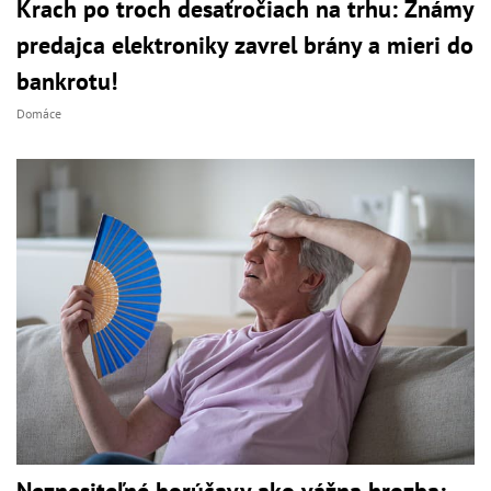
Krach po troch desaťročiach na trhu: Známy
predajca elektroniky zavrel brány a mieri do
bankrotu!
Domáce
Neznesiteľné horúčavy ako vážna hrozba: