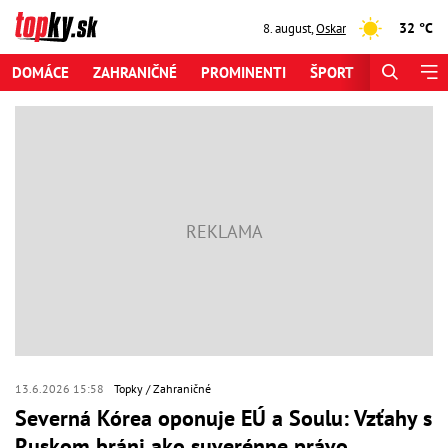
32 °C
8. august
,
Oskar
DOMÁCE
ZAHRANIČNÉ
PROMINENTI
ŠPORT
ZAUJÍMAV
13.6.2026 15:58
Topky
Zahraničné
Severná Kórea oponuje EÚ a Soulu: Vzťahy s
Ruskom bráni ako suverénne právo