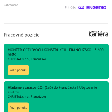
Zahraničné
Pracovné pozície
MONTÉR OCEĽOVÝCH KONŠTRUKCIÍ - FRANCÚZSKO - 3 600
netto
CHRISTAL s. r. o., Francúzsko
Pozri ponuku
Hľadáme zváračov CO₂ (135) do Francúzska | Ubytovanie
zdarma
CHRISTAL s. r. o., Francúzsko
Pozri ponuku