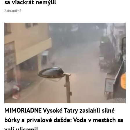
sa viackrát nemýlil
Zahraničné
MIMORIADNE Vysoké Tatry zasiahli silné
búrky a prívalové dažde: Voda v mestách sa
valí ulicami!