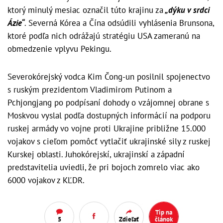
ktorý minulý mesiac označil túto krajinu za
„dýku v srdci
Ázie“
. Severná Kórea a Čína odsúdili vyhlásenia Brunsona,
ktoré podľa nich odrážajú stratégiu USA zameranú na
obmedzenie vplyvu Pekingu.
Severokórejský vodca Kim Čong-un posilnil spojenectvo
s ruským prezidentom Vladimirom Putinom a
Pchjongjang po podpísaní dohody o vzájomnej obrane s
Moskvou vyslal podľa dostupných informácií na podporu
ruskej armády vo vojne proti Ukrajine približne 15.000
vojakov s cieľom pomôcť vytlačiť ukrajinské sily z ruskej
Kurskej oblasti. Juhokórejskí, ukrajinskí a západní
predstavitelia uviedli, že pri bojoch zomrelo viac ako
6000 vojakov z KĽDR.
Tip na
5
Zdieľať
článok