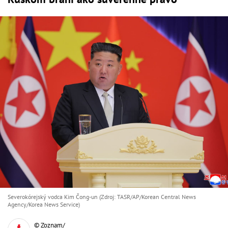
Severokórejský vodca Kim Čong-un (Zdroj: TASR/AP/Korean Central News
Agency/Korea News Service)
© Zoznam/