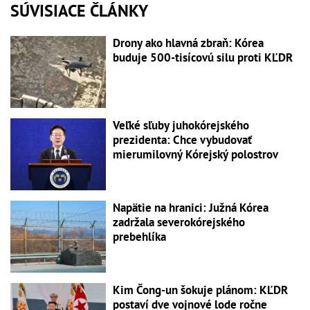
SÚVISIACE ČLÁNKY
Drony ako hlavná zbraň: Kórea
buduje 500-tisícovú silu proti KĽDR
Veľké sľuby juhokórejského
prezidenta: Chce vybudovať
mierumilovný Kórejský polostrov
Napätie na hranici: Južná Kórea
zadržala severokórejského
prebehlíka
Kim Čong-un šokuje plánom: KĽDR
postaví dve vojnové lode ročne