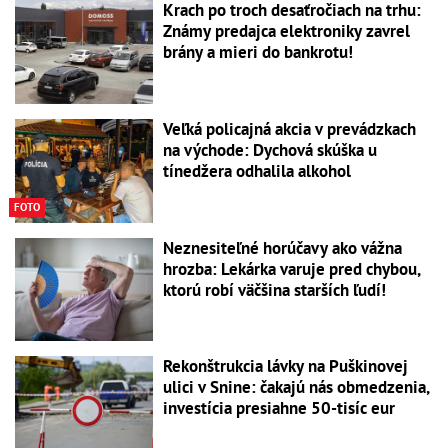
Krach po troch desaťročiach na trhu:
Známy predajca elektroniky zavrel
brány a mieri do bankrotu!
Veľká policajná akcia v prevádzkach
na východe: Dychová skúška u
tínedžera odhalila alkohol
FOTO
Neznesiteľné horúčavy ako vážna
hrozba: Lekárka varuje pred chybou,
ktorú robí väčšina starších ľudí!
Rekonštrukcia lávky na Puškinovej
ulici v Snine: čakajú nás obmedzenia,
investícia presiahne 50-tisíc eur