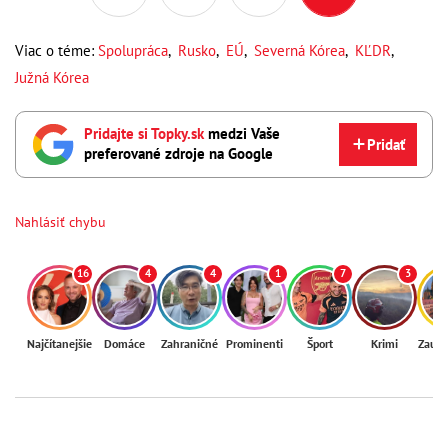
Viac o téme:
Spolupráca
,
Rusko
,
EÚ
,
Severná Kórea
,
KĽDR
,
Južná Kórea
Pridajte si Topky.sk
medzi Vaše
Pridať
preferované zdroje na Google
Nahlásiť chybu
16
4
4
1
7
3
Najčítanejšie
Domáce
Zahraničné
Prominenti
Šport
Krimi
Zaují