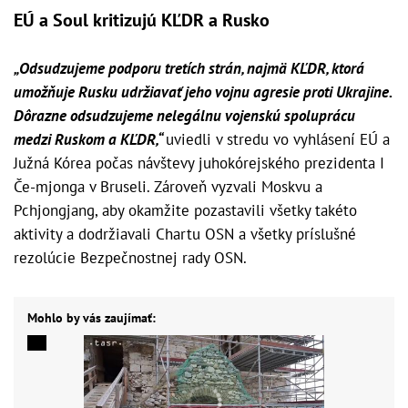
EÚ a Soul kritizujú KĽDR a Rusko
„Odsudzujeme podporu tretích strán, najmä KĽDR, ktorá
umožňuje Rusku udržiavať jeho vojnu agresie proti Ukrajine.
Dôrazne odsudzujeme nelegálnu vojenskú spoluprácu
medzi Ruskom a KĽDR,“
uviedli v stredu vo vyhlásení EÚ a
Južná Kórea počas návštevy juhokórejského prezidenta I
Če-mjonga v Bruseli. Zároveň vyzvali Moskvu a
Pchjongjang, aby okamžite pozastavili všetky takéto
aktivity a dodržiavali Chartu OSN a všetky príslušné
rezolúcie Bezpečnostnej rady OSN.
Mohlo by vás zaujímať: