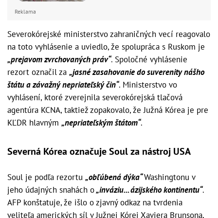
Reklama
Severokórejské ministerstvo zahraničných vecí reagovalo
na toto vyhlásenie a uviedlo, že spolupráca s Ruskom je
„prejavom zvrchovaných práv“
. Spoločné vyhlásenie
rezort označil za
„jasné zasahovanie do suverenity nášho
štátu a závažný nepriateľský čin“
. Ministerstvo vo
vyhlásení, ktoré zverejnila severokórejská tlačová
agentúra KCNA, taktiež zopakovalo, že Južná Kórea je pre
KĽDR hlavným
„nepriateľským štátom“
.
Severná Kórea označuje Soul za nástroj USA
Soul je podľa rezortu
„obľúbená dýka“
Washingtonu v
jeho údajných snahách o
„inváziu... ázijského kontinentu“
.
AFP konštatuje, že išlo o zjavný odkaz na tvrdenia
veliteľa amerických síl v Južnej Kórei Xaviera Brunsona,