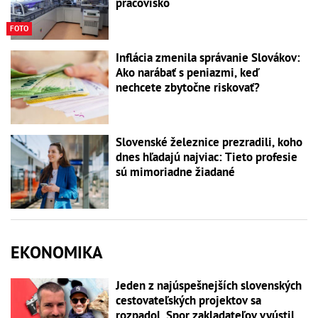
pracovisko
FOTO
Inflácia zmenila správanie Slovákov:
Ako narábať s peniazmi, keď
nechcete zbytočne riskovať?
Slovenské železnice prezradili, koho
dnes hľadajú najviac: Tieto profesie
sú mimoriadne žiadané
EKONOMIKA
Jeden z najúspešnejších slovenských
cestovateľských projektov sa
rozpadol. Spor zakladateľov vyústil