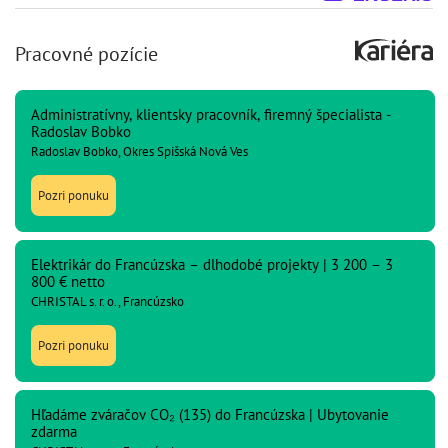
Pracovné pozície
Administratívny, klientsky pracovník, firemný špecialista -
Radoslav Bobko
Radoslav Bobko, Okres Spišská Nová Ves
Pozri ponuku
Elektrikár do Francúzska – dlhodobé projekty | 3 200 – 3
800 € netto
CHRISTAL s. r. o., Francúzsko
Pozri ponuku
Hľadáme zváračov CO₂ (135) do Francúzska | Ubytovanie
zdarma