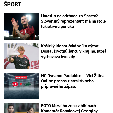
ŠPORT
Haraslín na odchode zo Sparty?
Slovenský reprezentant má na stole
lukratívnu ponuku
Košický klenot čaká veľká výzva:
Dostal životnú šancu v krajine, ktorá
vychováva hviezdy
HC Dynamo Pardubice – Vlci Žilina:
Online prenos z atraktívneho
prípravného zápasu
FOTO Messiho žena v bikinách:
Komentár Ronaldovej Georginy