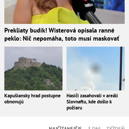
Prekliaty budík! Wisterová opísala ranné
peklo: Nič nepomáha, toto musí maskovať
Kapušiansky hrad postupne
Hasiči zasahovali v areáli
obnovujú
Slovnaftu, kde došlo k
požiaru
NAJČÍTANEJŠIE
3 DNI
TÝŽDEŇ