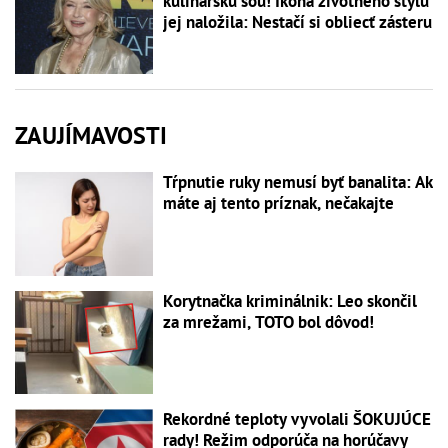
kulinársku šou! Ikona životného štýlu
jej naložila: Nestačí si obliecť zásteru
ZAUJÍMAVOSTI
Tŕpnutie ruky nemusí byť banalita: Ak
máte aj tento príznak, nečakajte
Korytnačka kriminálnik: Leo skončil
za mrežami, TOTO bol dôvod!
Rekordné teploty vyvolali ŠOKUJÚCE
rady! Režim odporúča na horúčavy