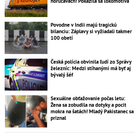
horúčavách! Pokazila sa lokomotíva
Povodne v Indii majú tragickú
bilanciu: Záplavy si vyžiadali takmer
100 obetí
Česká polícia obvinila ľudí zo Správy
železníc: Medzi stíhanými má byť aj
bývalý šéf
Sexuálne obťažovanie počas letu:
Žena sa zobudila na dotyky a pocit
mokra na šatách! Mladý Pakistanec sa
priznal