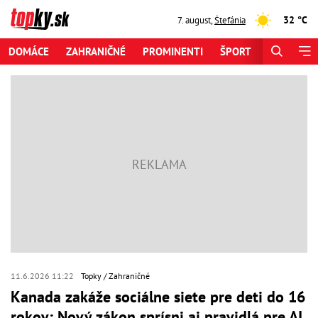
32 °C
7. august
,
Štefánia
DOMÁCE
ZAHRANIČNÉ
PROMINENTI
ŠPORT
ZAUJÍMAV
11.6.2026 11:22
Topky
Zahraničné
Kanada zakáže sociálne siete pre deti do 16
rokov: Nový zákon sprísni aj pravidlá pre AI