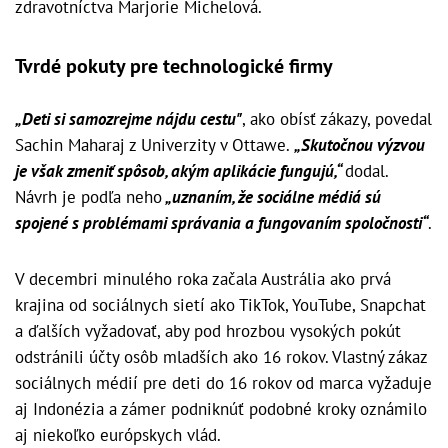
zdravotníctva Marjorie Michelová.
Tvrdé pokuty pre technologické firmy
„Deti si samozrejme nájdu cestu"
, ako obísť zákazy, povedal
Sachin Maharaj z Univerzity v Ottawe.
„Skutočnou výzvou
je však zmeniť spôsob, akým aplikácie fungujú,“
dodal.
Návrh je podľa neho
„uznaním, že sociálne médiá sú
spojené s problémami správania a fungovaním spoločnosti“
.
V decembri minulého roka začala Austrália ako prvá
krajina od sociálnych sietí ako TikTok, YouTube, Snapchat
a ďalších vyžadovať, aby pod hrozbou vysokých pokút
odstránili účty osôb mladších ako 16 rokov. Vlastný zákaz
sociálnych médií pre deti do 16 rokov od marca vyžaduje
aj Indonézia a zámer podniknúť podobné kroky oznámilo
aj niekoľko európskych vlád.