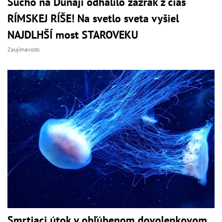
Sucho na Dunaji odhalilo zázrak z čias
RÍMSKEJ RÍŠE! Na svetlo sveta vyšiel
NAJDLHŠÍ most STAROVEKU
Zaujímavosti
Smrtiaci útok v obľúbenom dovolenkovom