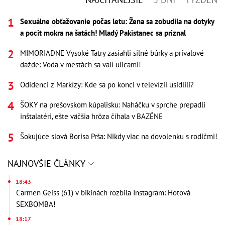
Sexuálne obťažovanie počas letu: Žena sa zobudila na dotyky
a pocit mokra na šatách! Mladý Pakistanec sa priznal
MIMORIADNE Vysoké Tatry zasiahli silné búrky a prívalové
dažde: Voda v mestách sa valí ulicami!
Odídenci z Markízy: Kde sa po konci v televízii usídlili?
ŠOKY na prešovskom kúpalisku: Naháčku v sprche prepadli
inštalatéri, ešte väčšia hrôza číhala v BAZÉNE
Šokujúce slová Borisa Prša: Nikdy viac na dovolenku s rodičmi!
NAJNOVŠIE ČLÁNKY
18:43
Carmen Geiss (61) v bikinách rozbila Instagram: Hotová
SEXBOMBA!
18:17