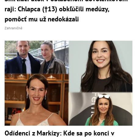
raji: Chlapca (†13) obkľúčili medúzy,
pomôcť mu už nedokázali
Zahraničné
Odídenci z Markízy: Kde sa po konci v