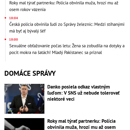
Roky mal týrať partnerku: Polícia obvinila muža, hrozí mu až
osem rokov väzenia
18:04
Česká polícia obvinila ľudí zo Správy železníc: Medzi stíhanými
má byť aj bývalý šéf
18:00
Sexuálne obťažovanie počas letu: Žena sa zobudila na dotyky a
pocit mokra na šatách! Mladý Pakistanec sa priznal
DOMÁCE SPRÁVY
Danko posiela odkaz vlastným
ľuďom: V SNS už nebude tolerovať
niektoré veci
Roky mal týrať partnerku: Polícia
obvinila muža, hrozí mu až osem