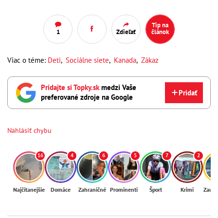
Tip na
1
Zdieľať
článok
Viac o téme:
Deti
,
Sociálne siete
,
Kanada
,
Zákaz
Pridajte si Topky.sk
medzi Vaše
Pridať
preferované zdroje na Google
Nahlásiť chybu
16
4
6
5
7
2
Najčítanejšie
Domáce
Zahraničné
Prominenti
Šport
Krimi
Zaují