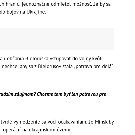
ch hraníc, jednoznačne odmietol možnosť, že by sa
do bojov na Ukrajine.
ali občania Bieloruska vstupovať do vojny kvôli
 nechce, aby sa z Bielorusov stala „potrava pre delá“
i cudzím záujmom? Chceme tam byť len potravou pre
e tvrdé vymedzenie sa voči očakávaniam, že Minsk by
h operácií na ukrajinskom území.