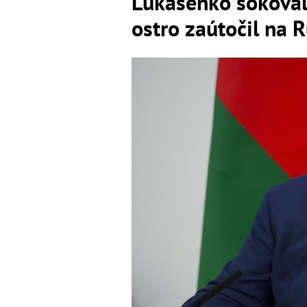
Lukašenko šokova
ostro zaútočil na 