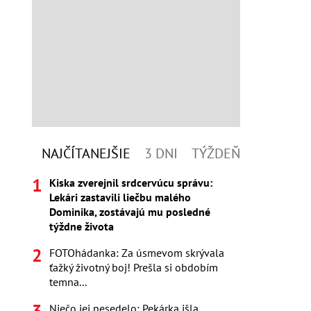
NAJČÍTANEJŠIE
3 DNI
TÝŽDEŇ
Kiska zverejnil srdcervúcu správu:
Lekári zastavili liečbu malého
Dominika, zostávajú mu posledné
týždne života
FOTOhádanka: Za úsmevom skrývala
ťažký životný boj! Prešla si obdobím
temna...
Niečo jej nesedelo: Pekárka išla