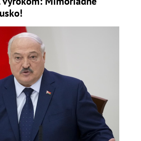
l výrokom: Mimoriadne
Rusko!