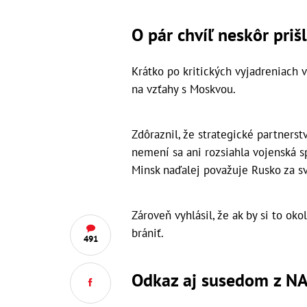
O pár chvíľ neskôr priš
Krátko po kritických vyjadreniach 
na vzťahy s Moskvou.
Zdôraznil, že strategické partner
nemení sa ani rozsiahla vojenská 
Minsk naďalej považuje Rusko za sv
Zároveň vyhlásil, že ak by si to ok
brániť.
491
Odkaz aj susedom z NA