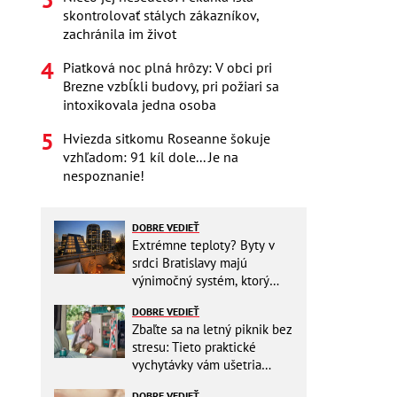
skontrolovať stálych zákazníkov,
zachránila im život
Piatková noc plná hrôzy: V obci pri
Brezne vzbĺkli budovy, pri požiari sa
intoxikovala jedna osoba
Hviezda sitkomu Roseanne šokuje
vzhľadom: 91 kíl dole... Je na
nespoznanie!
DOBRE VEDIEŤ
Extrémne teploty? Byty v
srdci Bratislavy majú
výnimočný systém, ktorý
ešte aj šetrí náklady
DOBRE VEDIEŤ
Zbaľte sa na letný piknik bez
stresu: Tieto praktické
vychytávky vám ušetria
miesto v batohu!
DOBRE VEDIEŤ