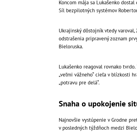
Koncom mája sa Lukašenko dostal do
Síl bezpilotných systémov Robert
Ukrajinský dôstojník vtedy varoval
odstrašenia pripravený zoznam prv
Bieloruska.
Lukašenko reagoval rovnako tvrdo. 
„veľmi vážneho“ cieľa v blízkosti h
„potravu pre delá“.
Snaha o upokojenie sit
Najnovšie vystúpenie v Grodne pret
v posledných týždňoch medzi Bielo