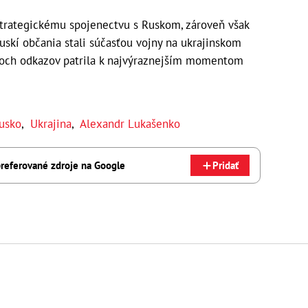
 strategickému spojenectvu s Ruskom, zároveň však
ruskí občania stali súčasťou vojny na ukrajinskom
voch odkazov patrila k najvýraznejším momentom
rusko
,
Ukrajina
,
Alexandr Lukašenko
referované zdroje na Google
Pridať