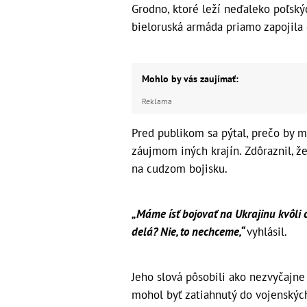
Grodno, ktoré leží neďaleko poľský
bieloruská armáda priamo zapojila 
Mohlo by vás zaujímať:
Reklama
Pred publikom sa pýtal, prečo by m
záujmom iných krajín. Zdôraznil, že
na cudzom bojisku.
„Máme ísť bojovať na Ukrajinu kvôl
delá? Nie, to nechceme,“
vyhlásil.
Jeho slová pôsobili ako nezvyčajn
mohol byť zatiahnutý do vojenskýc