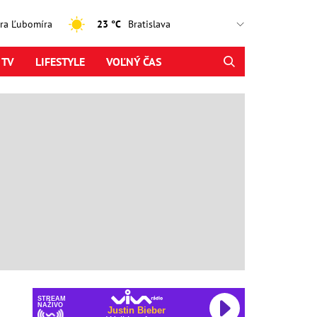
jtra Ľubomíra
23 °C
 TV
LIFESTYLE
VOĽNÝ ČAS
STREAM
NAŽIVO
Justin Bieber