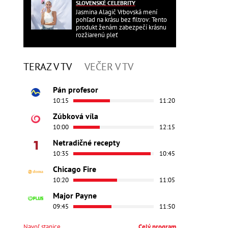
SLOVENSKÉ CELEBRITY
Jasmina Alagič Vrbovská mení
pohľad na krásu bez filtrov: Tento
produkt ženám zabezpečí krásnu
rozžiarenú pleť
TERAZ V TV
VEČER V TV
Pán profesor
10:15
11:20
Zúbková víla
10:00
12:15
Netradičné recepty
10:35
10:45
Chicago Fire
10:20
11:05
Major Payne
09:45
11:50
Navoľ stanice
Celý program