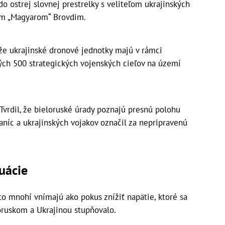
 ostrej slovnej prestrelky s veliteľom ukrajinských
om „Magyarom“ Brovdim.
, že ukrajinské dronové jednotky majú v rámci
ých 500 strategických vojenských cieľov na území
Tvrdil, že bieloruské úrady poznajú presnú polohu
raníc a ukrajinských vojakov označil za nepripravenú
uácie
o mnohí vnímajú ako pokus znížiť napätie, ktoré sa
ruskom a Ukrajinou stupňovalo.