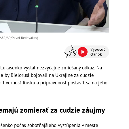
 TASR/AP/Pavel Bednyakov)
Vypočuť
článok
 Lukašenko vyslal nezvyčajne zmiešaný odkaz. Na
e by Bielorusi bojovali na Ukrajine za cudzie
il vernosť Rusku a pripravenosť postaviť sa na jeho
nemajú zomierať za cudzie záujmy
ašenko počas sobotňajšieho vystúpenia v meste