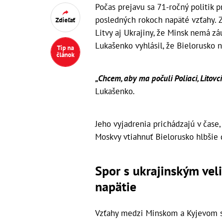
Počas prejavu sa 71-ročný politik p
posledných rokoch napäté vzťahy. 
Zdieľať
Litvy aj Ukrajiny, že Minsk nemá z
Lukašenko vyhlásil, že Bielorusko 
Tip na
článok
„Chcem, aby ma počuli Poliaci, Litovc
Lukašenko.
Jeho vyjadrenia prichádzajú v čas
Moskvy vtiahnuť Bielorusko hlbšie d
Spor s ukrajinským vel
napätie
Vzťahy medzi Minskom a Kyjevom sa