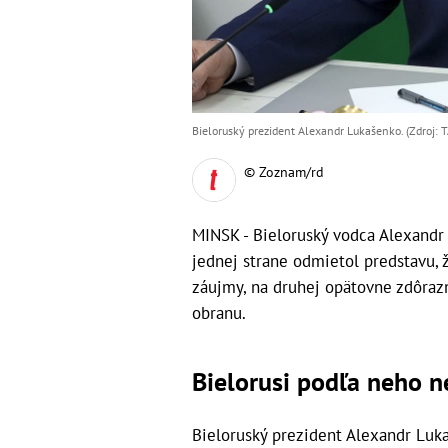
Bieloruský prezident Alexandr Lukašenko. (Zdroj:
© Zoznam/rd
MINSK - Bieloruský vodca Alexandr
jednej strane odmietol predstavu, ž
záujmy, na druhej opätovne zdôrazn
obranu.
Bielorusi podľa neho 
Bieloruský prezident Alexandr Luk