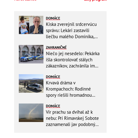
DOMÁCE
Kiska zverejnil srdcervúcu
správu: Lekári zastavili
liečbu malého Dominika,
zostávajú mu posledné
ZAHRANIČNÉ
týždne života
Niečo jej nesedelo: Pekárka
išla skontrolovať stálych
zákazníkov, zachránila im
život
DOMÁCE
Krvavá dráma v
Krompachoch: Rodinné
spory riešili hromadnou
bitkou s lopatami a nožom!
DOMÁCE
Vír prachu sa dvíhal až k
nebu: Pri Rimavskej Sobote
zaznamenali jav podobný
tornádu