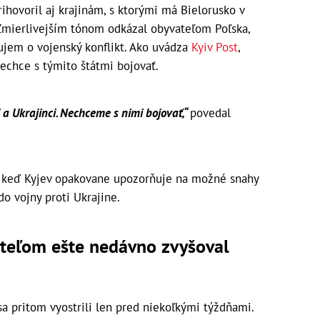
rihovoril aj krajinám, s ktorými má Bielorusko v
Zmierlivejším tónom odkázal obyvateľom Poľska,
áujem o vojenský konflikt. Ako uvádza
Kyiv Post
,
nechce s týmito štátmi bojovať.
i a Ukrajinci. Nechceme s nimi bojovať,“
povedal
e, keď Kyjev opakovane upozorňuje na možné snahy
o vojny proti Ukrajine.
iteľom ešte nedávno zvyšoval
 pritom vyostrili len pred niekoľkými týždňami.