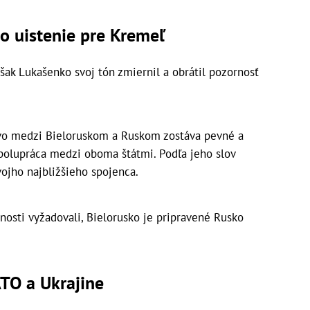
lo uistenie pre Kremeľ
však Lukašenko svoj tón zmiernil a obrátil pozornosť
stvo medzi Bieloruskom a Ruskom zostáva pevné a
spolupráca medzi oboma štátmi. Podľa jeho slov
ojho najbližšieho spojenca.
olnosti vyžadovali, Bielorusko je pripravené Rusko
TO a Ukrajine