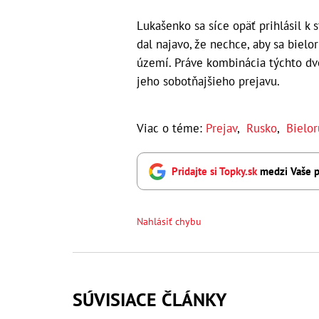
Lukašenko sa síce opäť prihlásil k
dal najavo, že nechce, aby sa bielo
území. Práve kombinácia týchto d
jeho sobotňajšieho prejavu.
Viac o téme:
Prejav
,
Rusko
,
Bielo
Pridajte si Topky.sk
medzi Vaše p
Nahlásiť chybu
SÚVISIACE ČLÁNKY