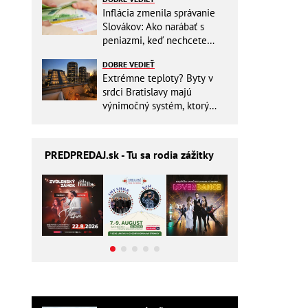
Inflácia zmenila správanie
Slovákov: Ako narábať s
peniazmi, keď nechcete
zbytočne riskovať?
DOBRE VEDIEŤ
Extrémne teploty? Byty v
srdci Bratislavy majú
výnimočný systém, ktorý
ešte aj šetrí náklady
PREDPREDAJ
.sk - Tu sa rodia zážitky