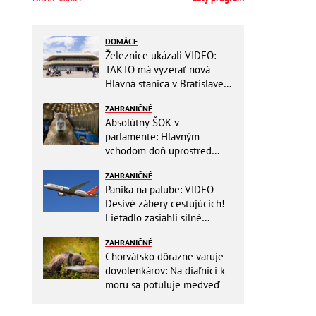
DOMÁCE
Železnice ukázali VIDEO:
TAKTO má vyzerať nová
Hlavná stanica v Bratislave!
Detský kútik aj bezbarierové
ZAHRANIČNÉ
toalety
Absolútny ŠOK v
parlamente: Hlavným
vchodom doň uprostred
zasadania napochodovali
ZAHRANIČNÉ
KAPYBARY, kde sa tam
Panika na palube: VIDEO
nabrali?
Desivé zábery cestujúcich!
Lietadlo zasiahli silné
turbulencie! 17 zranených
ZAHRANIČNÉ
Chorvátsko dôrazne varuje
dovolenkárov: Na diaľnici k
moru sa potuluje medveď