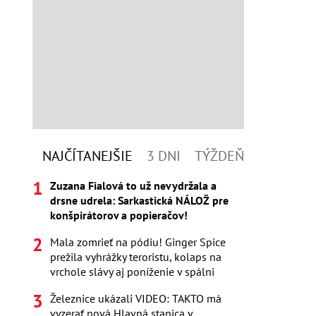
NAJČÍTANEJŠIE
3 DNI
TÝŽDEŇ
Zuzana Fialová to už nevydržala a
drsne udrela: Sarkastická NÁLOŽ pre
konšpirátorov a popieračov!
Mala zomrieť na pódiu! Ginger Spice
prežila vyhrážky teroristu, kolaps na
vrchole slávy aj poníženie v spálni
Železnice ukázali VIDEO: TAKTO má
vyzerať nová Hlavná stanica v