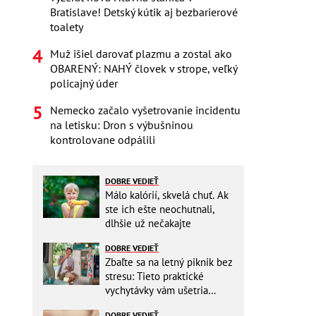
Bratislave! Detský kútik aj bezbarierové
toalety
Muž išiel darovať plazmu a zostal ako
OBARENÝ: NAHÝ človek v strope, veľký
policajný úder
Nemecko začalo vyšetrovanie incidentu
na letisku: Dron s výbušninou
kontrolovane odpálili
DOBRE VEDIEŤ
Málo kalórií, skvelá chuť. Ak
ste ich ešte neochutnali,
dlhšie už nečakajte
DOBRE VEDIEŤ
Zbaľte sa na letný piknik bez
stresu: Tieto praktické
vychytávky vám ušetria
miesto v batohu!
DOBRE VEDIEŤ