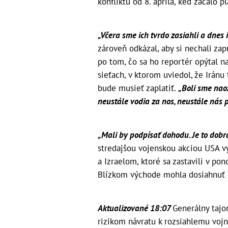
konfliktu od 8. apríla, keď začalo pl
„Včera sme ich tvrdo zasiahli a dnes
zároveň odkázal, aby si nechali zap
po tom, čo sa ho reportér opýtal n
sieťach, v ktorom uviedol, že Iránu 
bude musieť zaplatiť.
„Boli sme naoz
neustále vodia za nos, neustále nás 
„Mali by podpísať dohodu. Je to dobr
stredajšou vojenskou akciou USA v
a Izraelom, ktoré sa zastavili v po
Blízkom východe mohla dosiahnuť
Aktualizované 18:07
Generálny tajo
rizikom návratu k rozsiahlemu voj