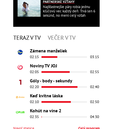
PARTNERSKÉ VZŤAHY
Najšťastnejšie páry robia jednu
kľúčovú vec každý deň: Trvá len 6
sekúnd, no mení celý vzťah
TERAZ V TV
VEČER V TV
Zámena manželiek
02:15
03:15
Noviny TV JOJ
02:05
02:55
Góly - body - sekundy
02:20
02:40
Keď kvitne láska
02:10
02:50
Kohút na víne 2
02:35
04:30
Navoľ stanice
Celý program