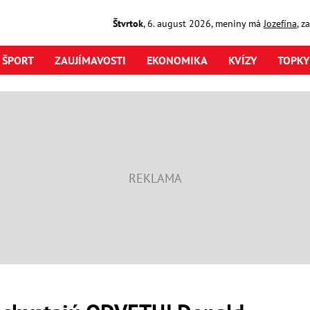
Štvrtok
,
6. august
2026
,
meniny má
Jozefína
, z
ŠPORT
ZAUJÍMAVOSTI
EKONOMIKA
KVÍZY
TOPKY