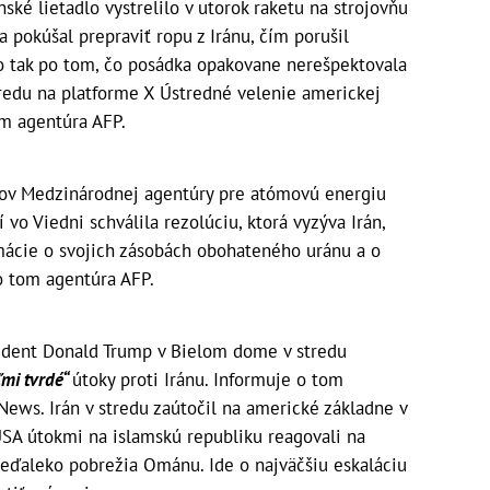
ké lietadlo vystrelilo v utorok raketu na strojovňu
 pokúšal prepraviť ropu z Iránu, čím porušil
 tak po tom, čo posádka opakovane nerešpektovala
tredu na platforme X Ústredné velenie americkej
m agentúra AFP.
ov Medzinárodnej agentúry pre atómovú energiu
vo Viedni schválila rezolúciu, ktorá vyzýva Irán,
mácie o svojich zásobách obohateného uránu a o
o tom agentúra AFP.
dent Donald Trump v Bielom dome v stredu
ľmi tvrdé“
útoky proti Iránu. Informuje o tom
News. Irán v stredu zaútočil na americké základne v
USA útokmi na islamskú republiku reagovali na
neďaleko pobrežia Ománu. Ide o najväčšiu eskaláciu