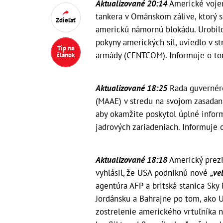
Aktualizované 20:14
Americké vojens
tankera v Ománskom zálive, ktorý sa
Zdieľať
americkú námornú blokádu. Urobilo
pokyny amerických síl, uviedlo v s
Tip na
armády (CENTCOM). Informuje o to
článok
Aktualizované 18:25
Rada guvernér
(MAAE) v stredu na svojom zasadaní 
aby okamžite poskytol úplné infor
jadrových zariadeniach. Informuje 
Aktualizované 18:18
Americký prezi
vyhlásil, že USA podniknú nové
„ve
agentúra AFP a britská stanica Sky 
Jordánsku a Bahrajne po tom, ako 
zostrelenie amerického vrtuľníka 