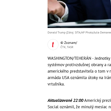
Donald Trump (Zdroj: SITA/AP Photo/Julia Demare
© Zoznam/
ČTK, TASR
WASHINGTON/TEHERÁN - Jednotky Sp
systémov protivzdušnej obrany a r
amerického predstaviteľa o tom v n
armáda USA oznámila útoky na Irán
vrtuľníka.
Aktualizované 22:00
Americký prezi
Social oznámil, že minulý mesiac 