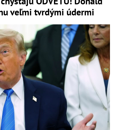
chystajú ODVETU! Donald
nu veľmi tvrdými údermi