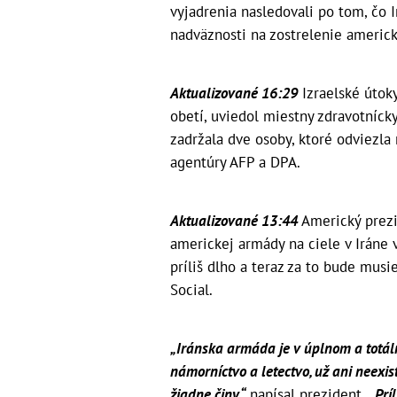
vyjadrenia nasledovali po tom, čo I
nadväznosti na zostrelenie americk
Aktualizované 16:29
Izraelské útoky
obetí, uviedol miestny zdravotnícky
zadržala dve osoby, ktoré odviezla
agentúry AFP a DPA.
Aktualizované 13:44
Americký prezi
americkej armády na ciele v Iráne v
príliš dlho a teraz za to bude musie
Social.
„Iránska armáda je v úplnom a totáln
námorníctvo a letectvo, už ani neexis
žiadne činy,“
napísal prezident.
„Prí