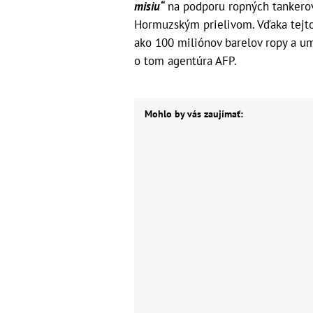
misiu“
na podporu ropných tankerov
Hormuzským prielivom. Vďaka tejto 
ako 100 miliónov barelov ropy a u
o tom agentúra AFP.
Mohlo by vás zaujímať: