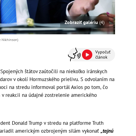
Zobraziť galériu
(4)
e Nikhinson)
Vypočuť
článok
ojených štátov zaútočili na niekoľko iránskych
adarov v okolí Hormuzského prielivu. S odvolaním na
oci na stredu informoval portál Axios po tom, čo
 v reakcii na údajné zostrelenie amerického
dent Donald Trump v stredu na platforme Truth
nariadil americkým ozbrojeným silám vykonať
„tajnú