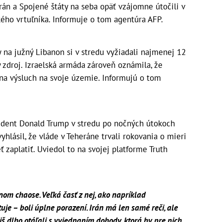
rán a Spojené štáty na seba opäť vzájomne útočili v
ého vrtuľníka. Informuje o tom agentúra AFP.
 na južný Libanon si v stredu vyžiadali najmenej 12
 zdroj. Izraelská armáda zároveň oznámila, že
 na výsluch na svoje územie. Informujú o tom
dent Donald Trump v stredu po nočných útokoch
yhlásil, že vláde v Teheráne trvali rokovania o mieri
ť zaplatiť. Uviedol to na svojej platforme Truth
om chaose. Veľká časť z nej, ako napríklad
tuje – boli úplne porazení. Irán má len samé reči, ale
liš dlho otáľali s vyjednaním dohody, ktorá by pre nich