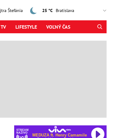
ajtra Štefánia
25 °C
 TV
LIFESTYLE
VOĽNÝ ČAS
STREAM
NAŽIVO
MEDUZA ft. Henry Camamile