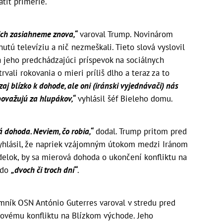
atiť prímerie.
 ich zasiahneme znova,“
varoval Trump. Novinárom
nutú televíziu a nič nezmeškali. Tieto slová vyslovil
a jeho predchádzajúci príspevok na sociálnych
trvali rokovania o mieri príliš dlho a teraz za to
aj blízko k dohode, ale oni (iránski vyjednávači) nás
považujú za hlupákov,“
vyhlásil šéf Bieleho domu.
á dohoda. Neviem, čo robia,“
dodal. Trump pritom pred
yhlásil, že napriek vzájomným útokom medzi Iránom
ndelok, by sa mierová dohoda o ukončení konfliktu na
 do
„dvoch či troch dní“
.
mník OSN António Guterres varoval v stredu pred
novému konfliktu na Blízkom východe. Jeho