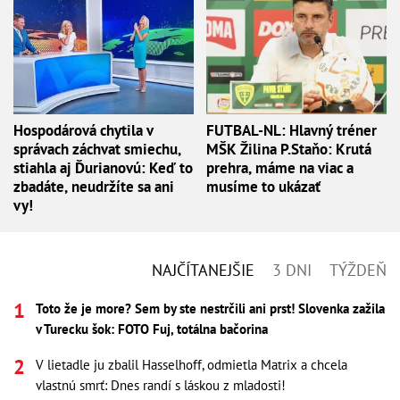
Hospodárová chytila v
FUTBAL-NL: Hlavný tréner
správach záchvat smiechu,
MŠK Žilina P.Staňo: Krutá
stiahla aj Ďurianovú: Keď to
prehra, máme na viac a
zbadáte, neudržíte sa ani
musíme to ukázať
vy!
NAJČÍTANEJŠIE
3 DNI
TÝŽDEŇ
Toto že je more? Sem by ste nestrčili ani prst! Slovenka zažila
v Turecku šok: FOTO Fuj, totálna bačorina
V lietadle ju zbalil Hasselhoff, odmietla Matrix a chcela
vlastnú smrť: Dnes randí s láskou z mladosti!