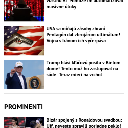
vlastnú AI: Pomôže im automatizovať
masívne útoky
USA sa míňajú zásoby zbraní:
Pentagón dal zbrojárom ultimátum!
Vojna s Iránom ich vyčerpáva
Trump hlási kľúčovú posilu v Bielom
dome! Tento muž ho zastupoval na
súde: Teraz mieri na vrchol
PROMINENTI
Bizár spojený s Ronaldovou svadbou:
Uff, neveste spravili poriadne peklo!