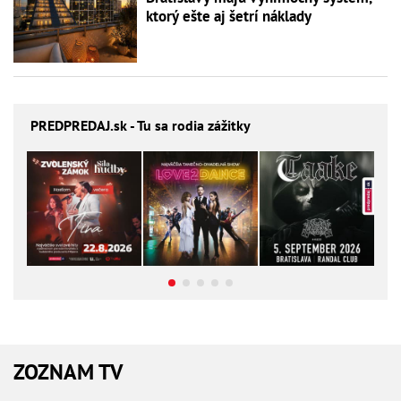
ktorý ešte aj šetrí náklady
PREDPREDAJ
.sk - Tu sa rodia zážitky
ZOZNAM TV