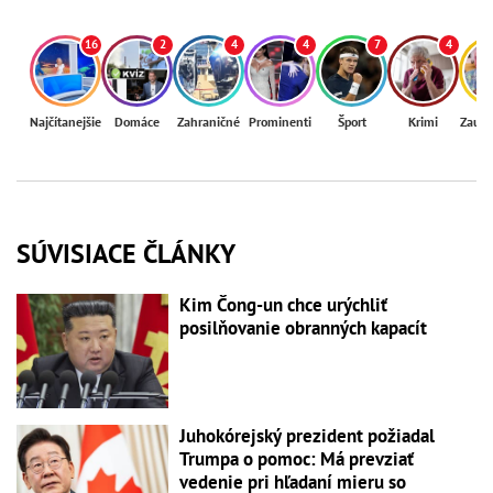
16
2
4
4
7
4
Najčítanejšie
Domáce
Zahraničné
Prominenti
Šport
Krimi
Zaují
SÚVISIACE ČLÁNKY
Kim Čong-un chce urýchliť
posilňovanie obranných kapacít
Juhokórejský prezident požiadal
Trumpa o pomoc: Má prevziať
vedenie pri hľadaní mieru so