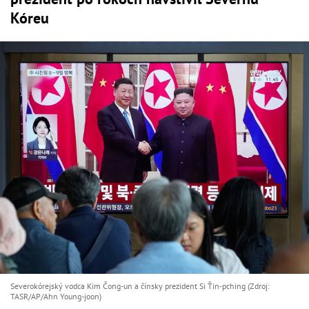
Kóreu
Severokórejský vodca Kim Čong-un a čínsky prezident Si Ťin-pching (Zdroj:
TASR/AP/Ahn Young-joon)