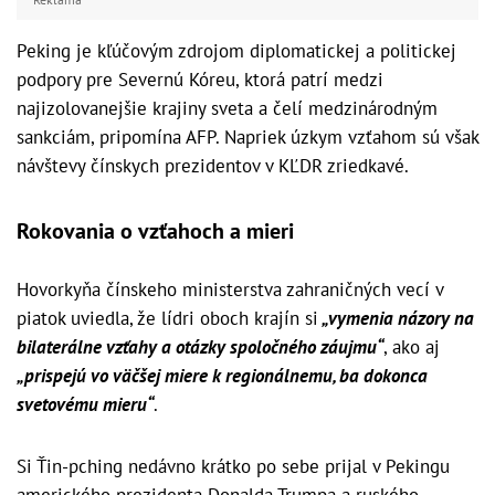
Peking je kľúčovým zdrojom diplomatickej a politickej
podpory pre Severnú Kóreu, ktorá patrí medzi
najizolovanejšie krajiny sveta a čelí medzinárodným
sankciám, pripomína AFP. Napriek úzkym vzťahom sú však
návštevy čínskych prezidentov v KĽDR zriedkavé.
Rokovania o vzťahoch a mieri
Hovorkyňa čínskeho ministerstva zahraničných vecí v
piatok uviedla, že lídri oboch krajín si
„vymenia názory na
bilaterálne vzťahy a otázky spoločného záujmu“
, ako aj
„prispejú vo väčšej miere k regionálnemu, ba dokonca
svetovému mieru“
.
Si Ťin-pching nedávno krátko po sebe prijal v Pekingu
amerického prezidenta Donalda Trumpa a ruského