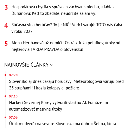
Hospodárová chytila v správach záchvat smiechu, stiahla aj
Ďurianovú: Keď to zbadáte, neudržíte sa ani vy!
Súčasná vlna horúčav? To je NIČ! Vedci varujú: TOTO nás čaká
v roku 2027
Alena Heribanová už nemlčí! Ostrá kritika politikov, útoky od
hejterov a TVRDÁ PRAVDA o Slovensku!
NAJNOVŠIE ČLÁNKY
07:28
Slovensko aj dnes čakajú horúčavy: Meteorológovia varujú pred
35 stupňami! Hrozia kolapsy aj požiare
07:13
Hackeri Severnej Kórey vytvorili vlastnú AI: Pomôže im
automatizovať masívne útoky
07:06
Útok medveďa na severe Slovenska má dohru: Šelma, ktorá