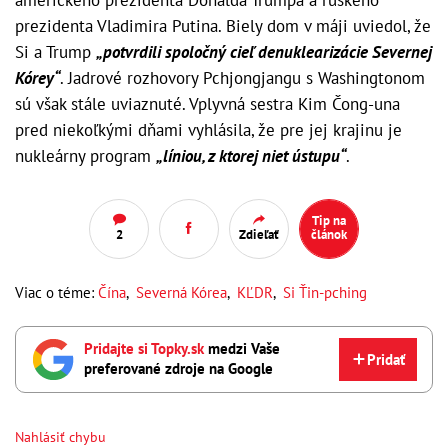
prezidenta Vladimira Putina. Biely dom v máji uviedol, že
Si a Trump
„potvrdili spoločný cieľ denuklearizácie Severnej
Kórey“
. Jadrové rozhovory Pchjongjangu s Washingtonom
sú však stále uviaznuté. Vplyvná sestra Kim Čong-una
pred niekoľkými dňami vyhlásila, že pre jej krajinu je
nukleárny program
„líniou, z ktorej niet ústupu“
.
Tip na
2
Zdieľať
článok
Viac o téme:
Čína
,
Severná Kórea
,
KĽDR
,
Si Ťin-pching
Pridajte si Topky.sk
medzi Vaše
Pridať
preferované zdroje na Google
Nahlásiť chybu