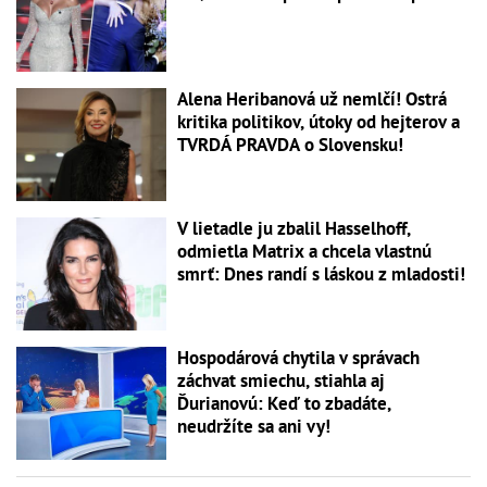
Alena Heribanová už nemlčí! Ostrá
kritika politikov, útoky od hejterov a
TVRDÁ PRAVDA o Slovensku!
V lietadle ju zbalil Hasselhoff,
odmietla Matrix a chcela vlastnú
smrť: Dnes randí s láskou z mladosti!
Hospodárová chytila v správach
záchvat smiechu, stiahla aj
Ďurianovú: Keď to zbadáte,
neudržíte sa ani vy!