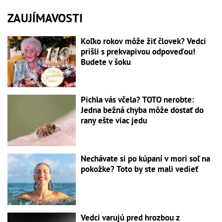
ZAUJÍMAVOSTI
Koľko rokov môže žiť človek? Vedci
prišli s prekvapivou odpoveďou!
Budete v šoku
Pichla vás včela? TOTO nerobte:
Jedna bežná chyba môže dostať do
rany ešte viac jedu
Nechávate si po kúpaní v mori soľ na
pokožke? Toto by ste mali vedieť
Vedci varujú pred hrozbou z