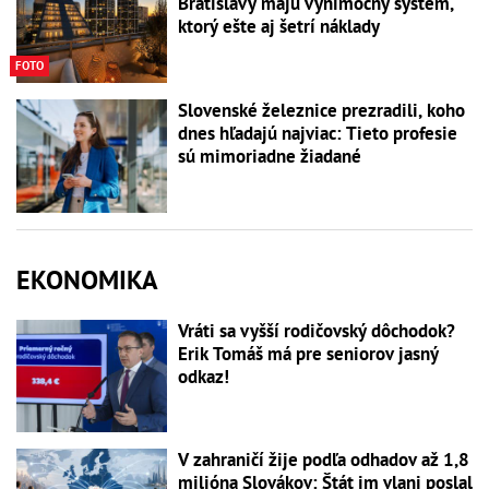
Bratislavy majú výnimočný systém,
ktorý ešte aj šetrí náklady
FOTO
Slovenské železnice prezradili, koho
dnes hľadajú najviac: Tieto profesie
sú mimoriadne žiadané
EKONOMIKA
Vráti sa vyšší rodičovský dôchodok?
Erik Tomáš má pre seniorov jasný
odkaz!
V zahraničí žije podľa odhadov až 1,8
milióna Slovákov: Štát im vlani poslal