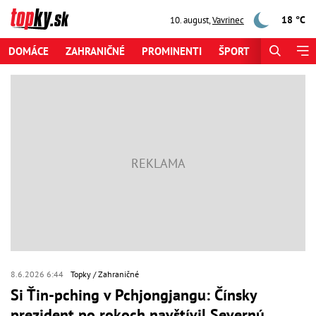
18 °C
10. august
,
Vavrinec
DOMÁCE
ZAHRANIČNÉ
PROMINENTI
ŠPORT
ZAUJÍMAV
8.6.2026 6:44
Topky
Zahraničné
Si Ťin-pching v Pchjongjangu: Čínsky
prezident po rokoch navštívil Severnú