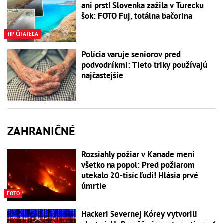
ani prst! Slovenka zažila v Turecku
šok: FOTO Fuj, totálna bačorina
TIP ČITATEĽA
Polícia varuje seniorov pred
podvodníkmi: Tieto triky používajú
najčastejšie
ZAHRANIČNÉ
Rozsiahly požiar v Kanade mení
všetko na popol: Pred požiarom
utekalo 20-tisíc ľudí! Hlásia prvé
úmrtie
FOTO
Hackeri Severnej Kórey vytvorili