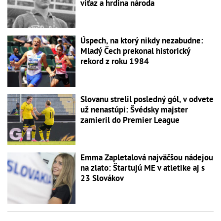
víťaz a hrdina národa
Úspech, na ktorý nikdy nezabudne:
Mladý Čech prekonal historický
rekord z roku 1984
Slovanu strelil posledný gól, v odvete
už nenastúpi: Švédsky majster
zamieril do Premier League
Emma Zapletalová najväčšou nádejou
na zlato: Štartujú ME v atletike aj s
23 Slovákov