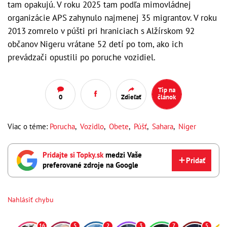
tam opakujú. V roku 2025 tam podľa mimovládnej
organizácie APS zahynulo najmenej 35 migrantov. V roku
2013 zomrelo v púšti pri hraniciach s Alžírskom 92
občanov Nigeru vrátane 52 detí po tom, ako ich
prevádzači opustili po poruche vozidiel.
Tip na
0
Zdieľať
článok
Viac o téme:
Porucha
,
Vozidlo
,
Obete
,
Púšť
,
Sahara
,
Niger
Pridajte si Topky.sk
medzi Vaše
Pridať
preferované zdroje na Google
Nahlásiť chybu
16
5
2
3
7
5