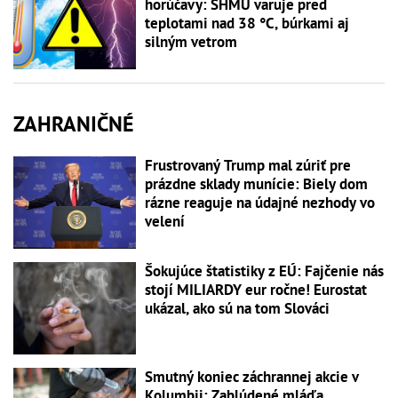
horúčavy: SHMÚ varuje pred
teplotami nad 38 °C, búrkami aj
silným vetrom
ZAHRANIČNÉ
Frustrovaný Trump mal zúriť pre
prázdne sklady munície: Biely dom
rázne reaguje na údajné nezhody vo
velení
Šokujúce štatistiky z EÚ: Fajčenie nás
stojí MILIARDY eur ročne! Eurostat
ukázal, ako sú na tom Slováci
Smutný koniec záchrannej akcie v
Kolumbii: Zablúdené mláďa