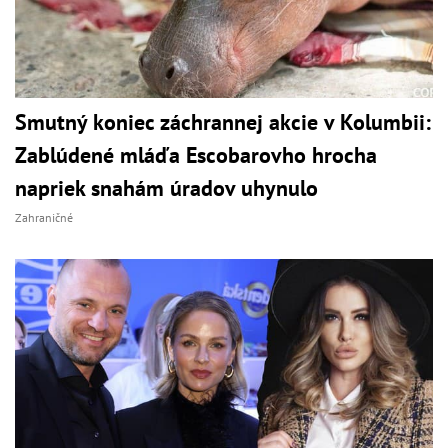
Smutný koniec záchrannej akcie v Kolumbii:
Zablúdené mláďa Escobarovho hrocha
napriek snahám úradov uhynulo
Zahraničné