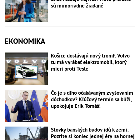
sú mimoriadne žiadané
EKONOMIKA
Košice dostávajú nový tromf: Volvo
tu má vyrábať elektromobil, ktorý
mieri proti Tesle
Čo je s dlho očakávaným zvyšovaním
dôchodkov? Kľúčový termín sa blíži,
upokojuje Erik Tomáš!
Stovky banských budov idú k zemi:
Pozrite si koniec jednej éry na hornej