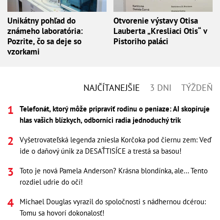
Unikátny pohľad do
Otvorenie výstavy Otisa
známeho laboratória:
Lauberta „Kresliaci Otis“ v
Pozrite, čo sa deje so
Pistoriho paláci
vzorkami
NAJČÍTANEJŠIE
3 DNI
TÝŽDEŇ
Telefonát, ktorý môže pripraviť rodinu o peniaze: AI skopíruje
hlas vašich blízkych, odborníci radia jednoduchý trik
Vyšetrovateľská legenda zniesla Korčoka pod čiernu zem: Veď
ide o daňový únik za DESAŤTISÍCE a trestá sa basou!
Toto je nová Pamela Anderson? Krásna blondínka, ale... Tento
rozdiel udrie do očí!
Michael Douglas vyrazil do spoločnosti s nádhernou dcérou:
Tomu sa hovorí dokonalosť!