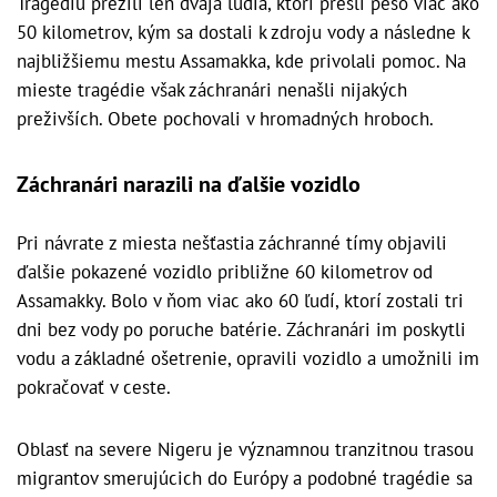
Tragédiu prežili len dvaja ľudia, ktorí prešli pešo viac ako
50 kilometrov, kým sa dostali k zdroju vody a následne k
najbližšiemu mestu Assamakka, kde privolali pomoc. Na
mieste tragédie však záchranári nenašli nijakých
preživších. Obete pochovali v hromadných hroboch.
Záchranári narazili na ďalšie vozidlo
Pri návrate z miesta nešťastia záchranné tímy objavili
ďalšie pokazené vozidlo približne 60 kilometrov od
Assamakky. Bolo v ňom viac ako 60 ľudí, ktorí zostali tri
dni bez vody po poruche batérie. Záchranári im poskytli
vodu a základné ošetrenie, opravili vozidlo a umožnili im
pokračovať v ceste.
Oblasť na severe Nigeru je významnou tranzitnou trasou
migrantov smerujúcich do Európy a podobné tragédie sa