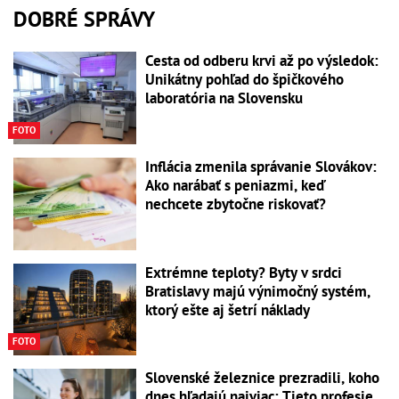
DOBRÉ SPRÁVY
Cesta od odberu krvi až po výsledok:
Unikátny pohľad do špičkového
laboratória na Slovensku
FOTO
Inflácia zmenila správanie Slovákov:
Ako narábať s peniazmi, keď
nechcete zbytočne riskovať?
Extrémne teploty? Byty v srdci
Bratislavy majú výnimočný systém,
ktorý ešte aj šetrí náklady
FOTO
Slovenské železnice prezradili, koho
dnes hľadajú najviac: Tieto profesie