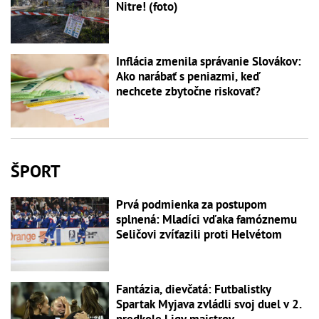
Nitre! (foto)
Inflácia zmenila správanie Slovákov:
Ako narábať s peniazmi, keď
nechcete zbytočne riskovať?
ŠPORT
Prvá podmienka za postupom
splnená: Mladíci vďaka famóznemu
Seličovi zvíťazili proti Helvétom
Fantázia, dievčatá: Futbalistky
Spartak Myjava zvládli svoj duel v 2.
predkole Ligy majstrov