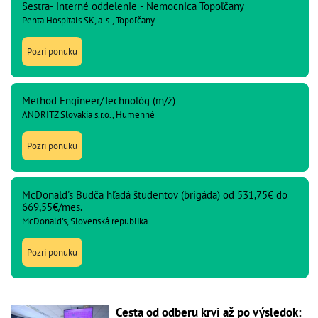
Sestra- interné oddelenie - Nemocnica Topoľčany
Penta Hospitals SK, a. s., Topoľčany
Pozri ponuku
Method Engineer/Technológ (m/ž)
ANDRITZ Slovakia s.r.o., Humenné
Pozri ponuku
McDonald's Budča hľadá študentov (brigáda) od 531,75€ do
669,55€/mes.
McDonald's, Slovenská republika
Pozri ponuku
Cesta od odberu krvi až po výsledok: