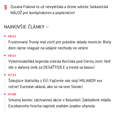
Zuzana Fialová to už nevydržala a drsne udrela: Sarkastická
NÁLOŽ pre konšpirátorov a popieračov!
NAJNOVŠIE ČLÁNKY
08:21
Frustrovaný Trump mal zúriť pre prázdne sklady munície: Biely
dom rázne reaguje na údajné nezhody vo velení
08:15
Vyšetrovateľská legenda zniesla Korčoka pod čiernu zem: Veď
ide o daňový únik za DESAŤTISÍCE a trestá sa basou!
07:32
Šokujúce štatistiky z EÚ: Fajčenie nás stojí MILIARDY eur
ročne! Eurostat ukázal, ako sú na tom Slováci
07:00
Smutný koniec záchrannej akcie v Kolumbii: Zablúdené mláďa
Escobarovho hrocha napriek snahám úradov uhynulo