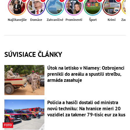
Najčítanejšie
Domáce
Zahraničné
Prominenti
Šport
Krimi
Zaují
SÚVISIACE ČLÁNKY
Útok na letisko v Niamey: Ozbrojenci
prenikli do areálu a spustili streľbu,
armáda zasahuje
Polícia a hasiči dostali od ministra
novú techniku: Na hranice mieri 20
vozidiel za takmer 79-tisíc eur za kus
FOTO