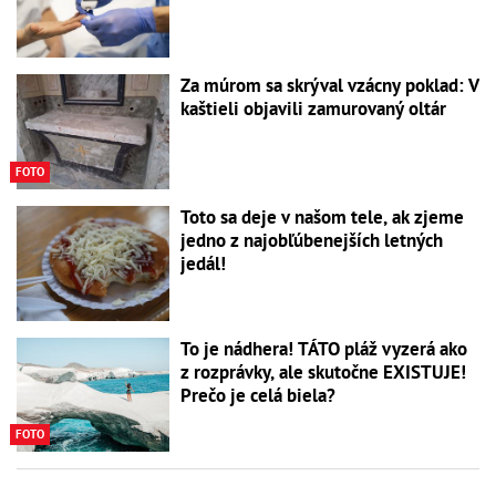
Za múrom sa skrýval vzácny poklad: V
kaštieli objavili zamurovaný oltár
FOTO
Toto sa deje v našom tele, ak zjeme
jedno z najobľúbenejších letných
jedál!
To je nádhera! TÁTO pláž vyzerá ako
z rozprávky, ale skutočne EXISTUJE!
Prečo je celá biela?
FOTO