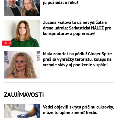
ju požiadal o ruku!
Zuzana Fialová to už nevydržala a
drsne udrela: Sarkastická NÁLOŽ pre
konšpirátorov a popieračov!
FOTO
Mala zomrieť na pódiu! Ginger Spice
prežila vyhrážky teroristu, kolaps na
vrchole slávy aj poníženie v spálni
ZAUJÍMAVOSTI
Vedci objavili skrytú príčinu cukrovky,
môže to úplne zmeniť liečbu