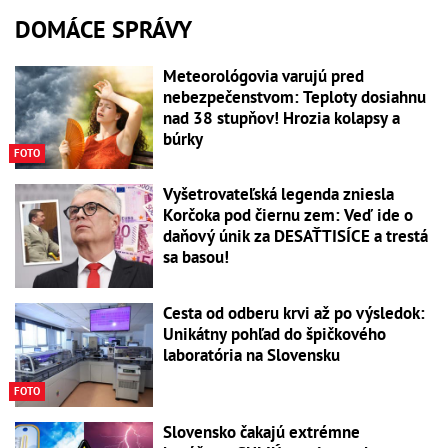
DOMÁCE SPRÁVY
Meteorológovia varujú pred
nebezpečenstvom: Teploty dosiahnu
nad 38 stupňov! Hrozia kolapsy a
búrky
FOTO
Vyšetrovateľská legenda zniesla
Korčoka pod čiernu zem: Veď ide o
daňový únik za DESAŤTISÍCE a trestá
sa basou!
Cesta od odberu krvi až po výsledok:
Unikátny pohľad do špičkového
laboratória na Slovensku
FOTO
Slovensko čakajú extrémne