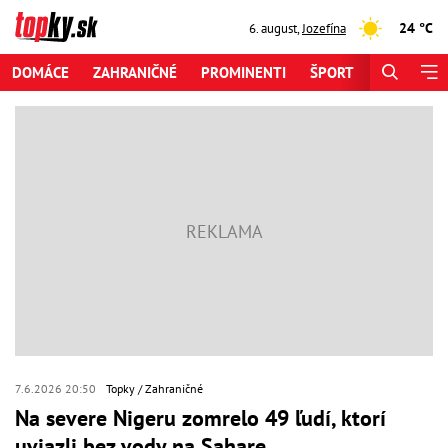
24 °C
6. august
,
Jozefína
DOMÁCE
ZAHRANIČNÉ
PROMINENTI
ŠPORT
ZAUJÍMAV
7.6.2026 20:50
Topky
Zahraničné
Na severe Nigeru zomrelo 49 ľudí, ktorí
uviazli bez vody na Sahare