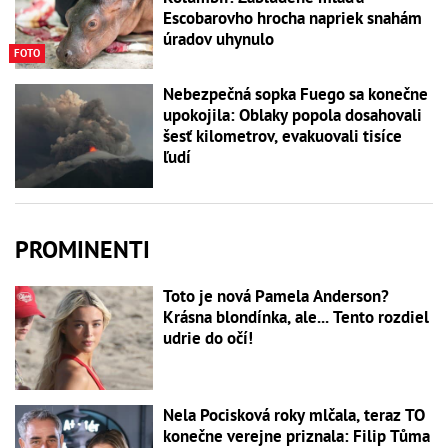
Escobarovho hrocha napriek snahám
úradov uhynulo
FOTO
Nebezpečná sopka Fuego sa konečne
upokojila: Oblaky popola dosahovali
šesť kilometrov, evakuovali tisíce
ľudí
PROMINENTI
Toto je nová Pamela Anderson?
Krásna blondínka, ale... Tento rozdiel
udrie do očí!
Nela Pocisková roky mlčala, teraz TO
konečne verejne priznala: Filip Tůma