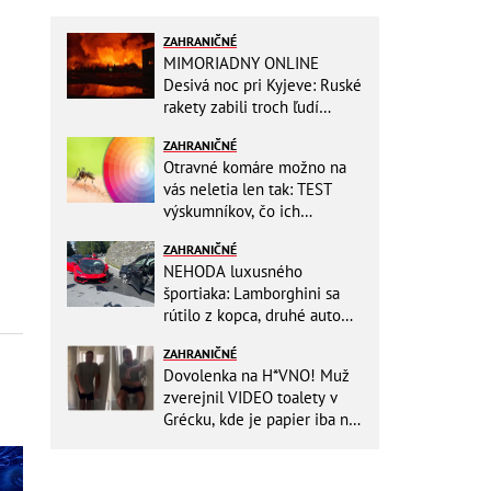
ZAHRANIČNÉ
MIMORIADNY ONLINE
Desivá noc pri Kyjeve: Ruské
rakety zabili troch ľudí
vrátane dieťaťa, ozývali sa
ZAHRANIČNÉ
výbuchy
Otravné komáre možno na
vás neletia len tak: TEST
výskumníkov, čo ich
priťahujú najviac?
ZAHRANIČNÉ
NEHODA luxusného
športiaka: Lamborghini sa
rútilo z kopca, druhé auto
dopadlo po čelnej zrážke
ZAHRANIČNÉ
horšie
Dovolenka na H*VNO! Muž
zverejnil VIDEO toalety v
Grécku, kde je papier iba na
OKRASU: Utrieť sa musíte ísť
do kuchyne