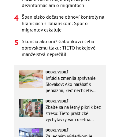
dezinformáciám o migrantoch
Španielsko dočasne obnoví kontroly na
hraniciach s Talianskom: Spor o
migrantov eskaluje
Skončia ako oni? Gáboríkovci čelia
obrovskému tlaku: TIETO hokejové
manželstvá neprežili!
DOBRE VEDIEŤ
Inflácia zmenila správanie
Slovákov: Ako narábať s
peniazmi, keď nechcete
zbytočne riskovať?
DOBRE VEDIEŤ
Zbaľte sa na letný piknik bez
stresu: Tieto praktické
vychytávky vám ušetria
miesto v batohu!
DOBRE VEDIEŤ
Za jedným výsledkom je