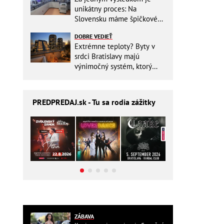
unikátny proces: Na
Slovensku máme špičkové
pracovisko
DOBRE VEDIEŤ
Extrémne teploty? Byty v
srdci Bratislavy majú
výnimočný systém, ktorý
ešte aj šetrí náklady
PREDPREDAJ
.sk - Tu sa rodia zážitky
ZÁBAVA