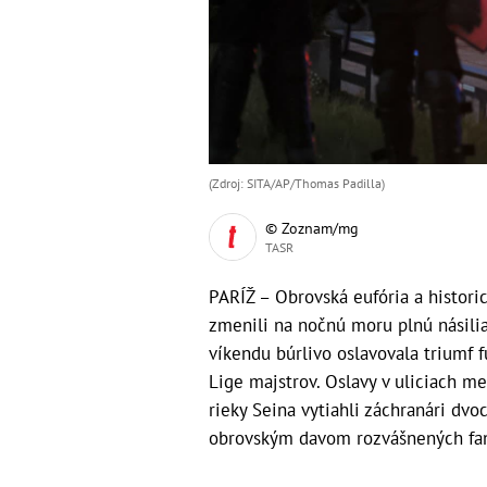
(Zdroj: SITA/AP/Thomas Padilla)
© Zoznam/mg
TASR
PARÍŽ – Obrovská eufória a histori
zmenili na nočnú moru plnú násili
víkendu búrlivo oslavovala triumf 
Lige majstrov. Oslavy v uliciach m
rieky Seina vytiahli záchranári dv
obrovským davom rozvášnených fan