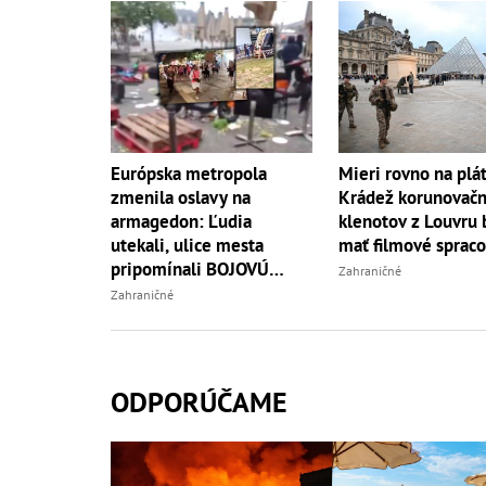
Európska metropola
Mieri rovno na plá
zmenila oslavy na
Krádež korunovač
armagedon: Ľudia
klenotov z Louvru
utekali, ulice mesta
mať filmové sprac
pripomínali BOJOVÚ
Zahraničné
zónu, ostala spúšť!
Zahraničné
ODPORÚČAME