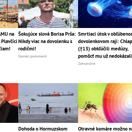
RÁMU na
Šokujúce slová Borisa Prša:
Smrtiaci útok v obľúben
 Plavčíci
Nikdy viac na dovolenku s
dovolenkovom raji: Chla
čiam!
rodičmi!
(†13) obkľúčili medúzy,
pomôcť mu už nedokázal
Domáci prominenti
Zahraničné
Dohoda o Hormuzskom
Otravné komáre možno n