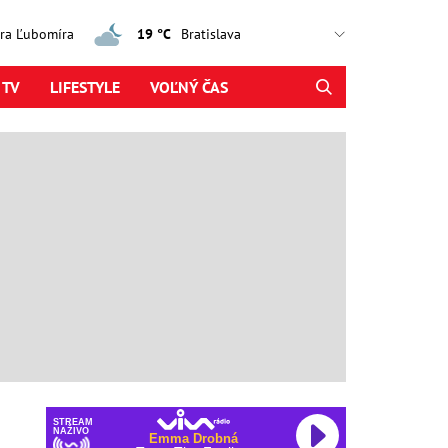
jtra Ľubomíra
19 °C
 TV
LIFESTYLE
VOĽNÝ ČAS
STREAM
NAŽIVO
Emma Drobná