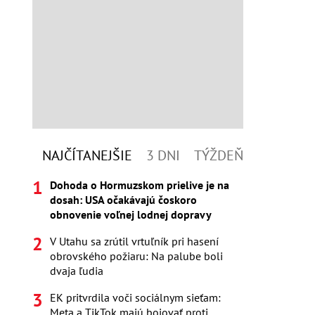
NAJČÍTANEJŠIE
3 DNI
TÝŽDEŇ
Dohoda o Hormuzskom prielive je na
dosah: USA očakávajú čoskoro
obnovenie voľnej lodnej dopravy
V Utahu sa zrútil vrtuľník pri hasení
obrovského požiaru: Na palube boli
dvaja ľudia
EK pritvrdila voči sociálnym sieťam:
Meta a TikTok majú bojovať proti