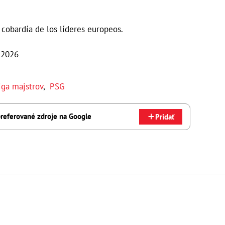
cobardía de los líderes europeos.
 2026
iga majstrov
,
PSG
referované zdroje na Google
Pridať