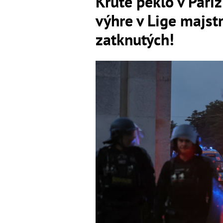
Kruté peklo v Paríž
výhre v Lige majstr
zatknutých!