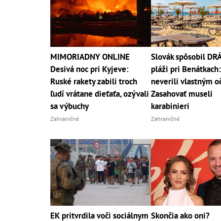
MIMORIADNY ONLINE
Slovák spôsobil D
Desivá noc pri Kyjeve:
pláži pri Benátkach:
Ruské rakety zabili troch
neverili vlastným o
ľudí vrátane dieťaťa, ozývali
Zasahovať museli
sa výbuchy
karabinieri
Zahraničné
Zahraničné
EK pritvrdila voči sociálnym
Skončia ako oni?