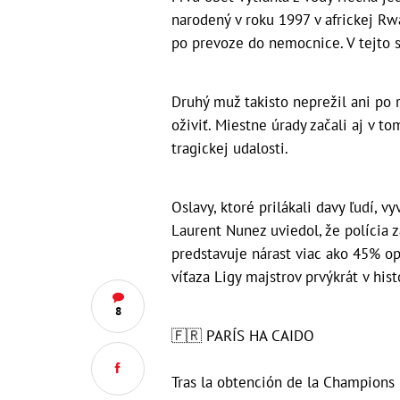
narodený v roku 1997 v africkej R
po prevoze do nemocnice. V tejto sú
Druhý muž takisto neprežil ani po r
oživiť. Miestne úrady začali aj v t
tragickej udalosti.
Oslavy, ktoré prilákali davy ľudí, v
Laurent Nunez uviedol, že polícia z
predstavuje nárast viac ako 45% opr
víťaza Ligy majstrov prvýkrát v histó
8
🇫🇷 PARÍS HA CAIDO
Tras la obtención de la Champions 