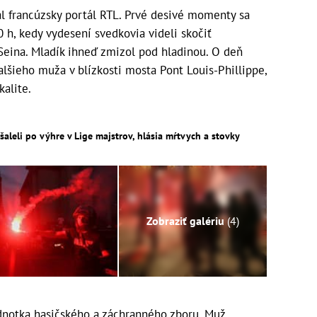
l francúzsky portál RTL. Prvé desivé momenty sa
 h, kedy vydesení svedkovia videli skočiť
eina. Mladík ihneď zmizol pod hladinou. O deň
ďalšieho muža v blízkosti mosta Pont Louis-Phillippe,
kalite.
 šaleli po výhre v Lige majstrov, hlásia mŕtvych a stovky
Zobraziť galériu
(4)
ednotka hasičského a záchranného zboru. Muž