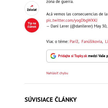
zona de guerra.
Zdieľať
Acá vemos las consecuencias de la 
pic.twitter.com/yogDbgWXKJ
Tip na
— Dani Lerer (@danilerer)
May 30,
článok
Viac o téme:
Paríž
,
Fanúšikovia
,
L
Pridajte si Topky.sk
medzi Vaše p
Nahlásiť chybu
SÚVISIACE ČLÁNKY