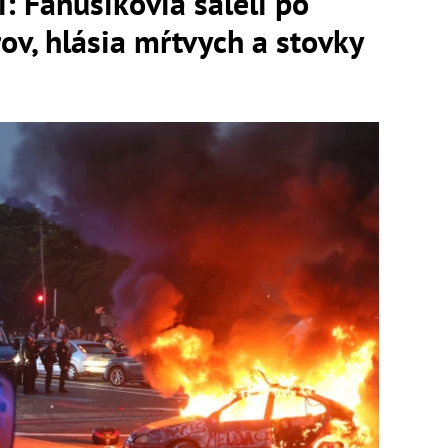
i: Fanúšikovia šaleli po
ov, hlásia mŕtvych a stovky