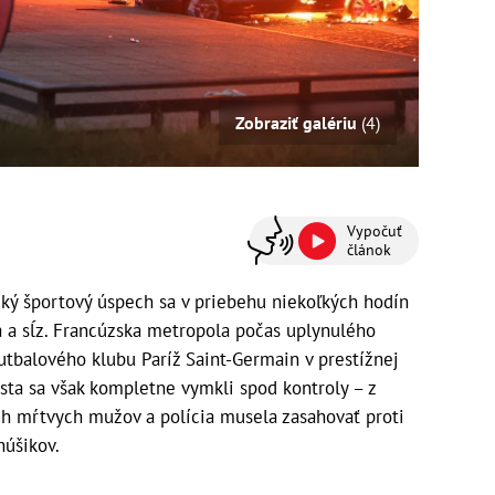
Zobraziť galériu
(4)
Vypočuť
článok
cký športový úspech sa v priebehu niekoľkých hodín
a a sĺz. Francúzska metropola počas uplynulého
futbalového klubu Paríž Saint-Germain v prestížnej
esta sa však kompletne vymkli spod kontroly – z
och mŕtvych mužov a polícia musela zasahovať proti
úšikov.