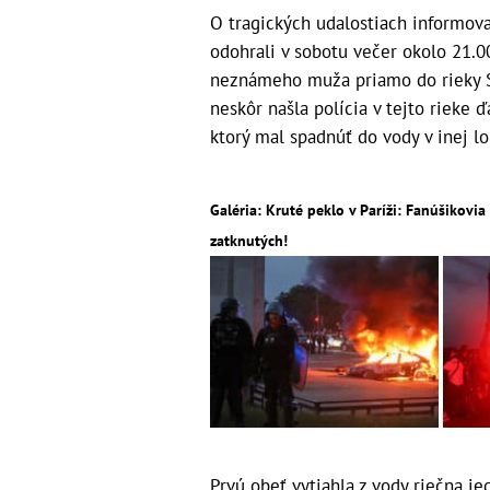
O tragických udalostiach informova
odohrali v sobotu večer okolo 21.00
neznámeho muža priamo do rieky S
neskôr našla polícia v tejto rieke 
ktorý mal spadnúť do vody v inej lo
Galéria: Kruté peklo v Paríži: Fanúšikovia
zatknutých!
Prvú obeť vytiahla z vody riečna j