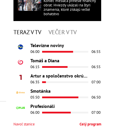
Koniec mesiaca prinesie finančný
obrat: Hviezdy ukázali na štyri
znamenia, ktoré získajú veľké
bohatstvo
TERAZ V TV
VEČER V TV
Televízne noviny
06:00
06:55
Tomáš a Diana
06:15
06:55
Artur a spoločenstvo okrúhleho stola - Princezná Ginevra
06:35
07:00
Smotánka
05:50
06:50
Profesionáli
06:00
07:00
Navoľ stanice
Celý program