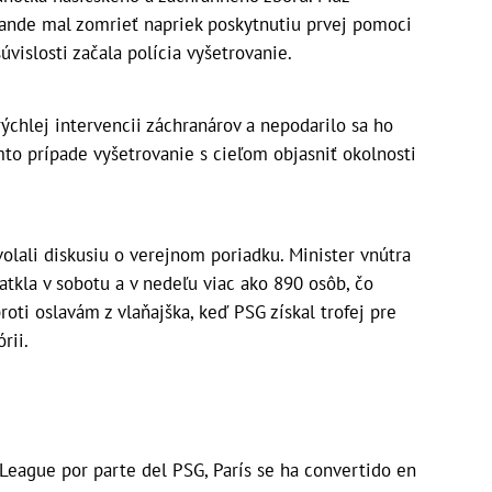
wande mal zomrieť napriek poskytnutiu prvej pomoci
vislosti začala polícia vyšetrovanie.
ýchlej intervencii záchranárov a nepodarilo sa ho
omto prípade vyšetrovanie s cieľom objasniť okolnosti
yvolali diskusiu o verejnom poriadku. Minister vnútra
atkla v sobotu a v nedeľu viac ako 890 osôb, čo
oti oslavám z vlaňajška, keď PSG získal trofej pre
rii.
League por parte del PSG, París se ha convertido en