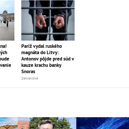
tna!
Paríž vydal ruského
ných
magnáta do Litvy:
 bude
Antonov pôjde pred súd v
ovanie
kauze krachu banky
Snoras
Zahraničné