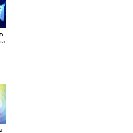
om
pca
i
a