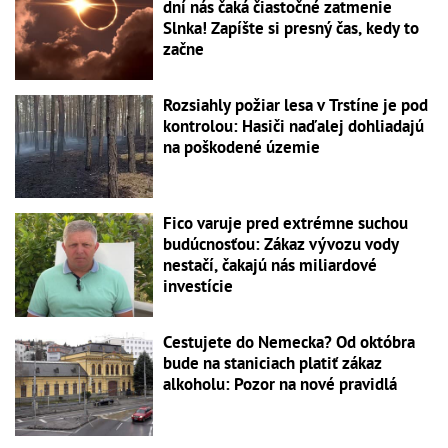
dní nás čaká čiastočné zatmenie
Slnka! Zapíšte si presný čas, kedy to
začne
Rozsiahly požiar lesa v Trstíne je pod
kontrolou: Hasiči naďalej dohliadajú
na poškodené územie
Fico varuje pred extrémne suchou
budúcnosťou: Zákaz vývozu vody
nestačí, čakajú nás miliardové
investície
Cestujete do Nemecka? Od októbra
bude na staniciach platiť zákaz
alkoholu: Pozor na nové pravidlá