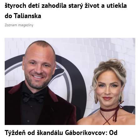
štyroch detí zahodila starý život a utiekla
do Talianska
Zoznam magazíny
Týždeň od škandálu Gáboríkovcov: Od