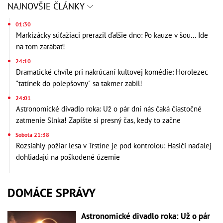
NAJNOVŠIE ČLÁNKY
01:30
Markizácky súťažiaci prerazil ďalšie dno: Po kauze v šou... Ide
na tom zarábať!
24:10
Dramatické chvíle pri nakrúcaní kultovej komédie: Horolezec
"tatínek do polepšovny" sa takmer zabil!
24:01
Astronomické divadlo roka: Už o pár dní nás čaká čiastočné
zatmenie Slnka! Zapíšte si presný čas, kedy to začne
Sobota 21:38
Rozsiahly požiar lesa v Trstíne je pod kontrolou: Hasiči naďalej
dohliadajú na poškodené územie
DOMÁCE SPRÁVY
Astronomické divadlo roka: Už o pár