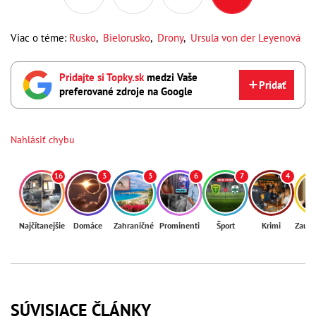
Viac o téme:
Rusko
,
Bielorusko
,
Drony
,
Ursula von der Leyenová
Pridajte si Topky.sk
medzi Vaše
Pridať
preferované zdroje na Google
Nahlásiť chybu
16
3
3
6
7
4
Najčítanejšie
Domáce
Zahraničné
Prominenti
Šport
Krimi
Zaují
SÚVISIACE ČLÁNKY