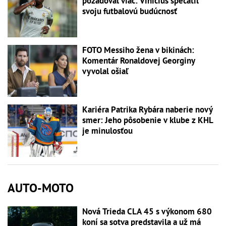
požadoval viac: Vinícius spečatil
svoju futbalovú budúcnosť
FOTO Messiho žena v bikinách:
Komentár Ronaldovej Georginy
vyvolal ošiaľ
Kariéra Patrika Rybára naberie nový
smer: Jeho pôsobenie v klube z KHL
je minulosťou
AUTO-MOTO
Nová Trieda CLA 45 s výkonom 680
koní sa sotva predstavila a už má