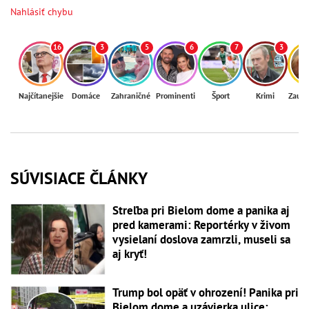
Nahlásiť chybu
16
3
5
6
7
3
Najčítanejšie
Domáce
Zahraničné
Prominenti
Šport
Krimi
Zaují
SÚVISIACE ČLÁNKY
Streľba pri Bielom dome a panika aj
pred kamerami: Reportérky v živom
vysielaní doslova zamrzli, museli sa
aj kryť!
Trump bol opäť v ohrození! Panika pri
Bielom dome a uzávierka ulice: