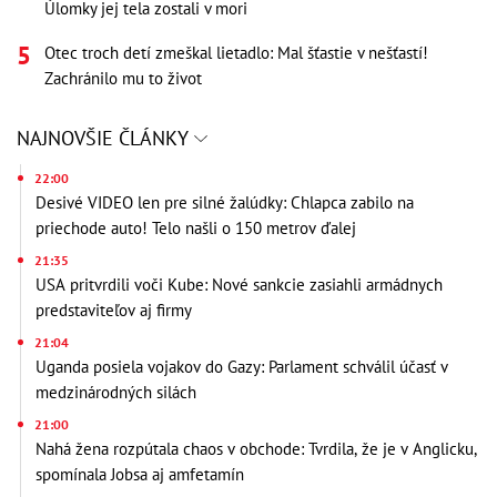
Úlomky jej tela zostali v mori
Otec troch detí zmeškal lietadlo: Mal šťastie v nešťastí!
Zachránilo mu to život
NAJNOVŠIE ČLÁNKY
22:00
Desivé VIDEO len pre silné žalúdky: Chlapca zabilo na
priechode auto! Telo našli o 150 metrov ďalej
21:35
USA pritvrdili voči Kube: Nové sankcie zasiahli armádnych
predstaviteľov aj firmy
21:04
Uganda posiela vojakov do Gazy: Parlament schválil účasť v
medzinárodných silách
21:00
Nahá žena rozpútala chaos v obchode: Tvrdila, že je v Anglicku,
spomínala Jobsa aj amfetamín