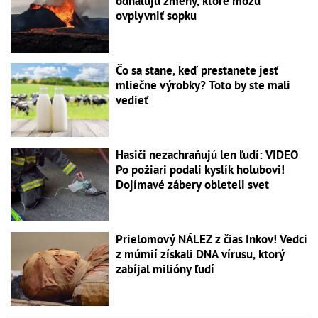
odhaľujú zmeny, ktoré môžu
ovplyvniť sopku
Čo sa stane, keď prestanete jesť
mliečne výrobky? Toto by ste mali
vedieť
Hasiči nezachraňujú len ľudí: VIDEO
Po požiari podali kyslík holubovi!
Dojímavé zábery obleteli svet
Prielomový NÁLEZ z čias Inkov! Vedci
z múmií získali DNA vírusu, ktorý
zabíjal milióny ľudí