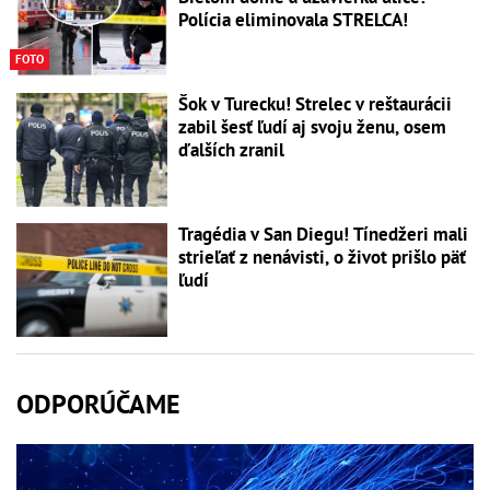
Polícia eliminovala STRELCA!
FOTO
Šok v Turecku! Strelec v reštaurácii
zabil šesť ľudí aj svoju ženu, osem
ďalších zranil
Tragédia v San Diegu! Tínedžeri mali
strieľať z nenávisti, o život prišlo päť
ľudí
ODPORÚČAME