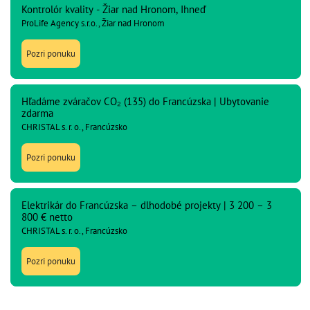
Kontrolór kvality - Žiar nad Hronom, Ihneď
ProLife Agency s.r.o., Žiar nad Hronom
Pozri ponuku
Hľadáme zváračov CO₂ (135) do Francúzska | Ubytovanie
zdarma
CHRISTAL s. r. o., Francúzsko
Pozri ponuku
Elektrikár do Francúzska – dlhodobé projekty | 3 200 – 3
800 € netto
CHRISTAL s. r. o., Francúzsko
Pozri ponuku