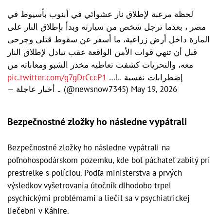
لحظة مرعبة لإطلاق نار عشوائي في أبنوب بأسيوط في
مصر ، بعدما ترجل شخص من سيارته وبدأ بإطلاق النار على
المارة داخل أرض زراعية، ما أسفر عن سقوط قتلى وجرحى
قبل أن تنهي قوات الأمن الواقعة عقب تبادل لإطلاق النار
معه، والتحريات كشفت تعاطيه مخدر الشبو ومعاناته من
pic.twitter.com/g7gDrCccP1
إضطرابات نفسية ..!…
— أخبار عاجلة .. (@newsnow7345)
May 19, 2026
Bezpečnostné zložky ho následne vypátrali
Bezpečnostné zložky ho následne vypátrali na
poľnohospodárskom pozemku, kde bol páchateľ zabitý pri
prestrelke s políciou. Podľa ministerstva a prvých
výsledkov vyšetrovania útočník dlhodobo trpel
psychickými problémami a liečil sa v psychiatrickej
liečebni v Káhire.