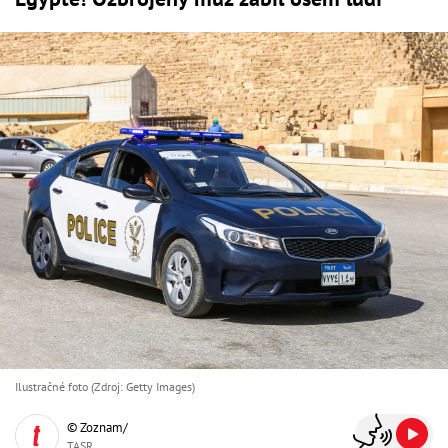
Ilustračné foto (Zdroj: Getty Images)
© Zoznam/
TASR