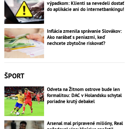
výpadkom: Klienti sa nevedeli dostať
do aplikácie ani do internetbankingu!
Inflácia zmenila správanie Slovákov:
Ako narábať s peniazmi, keď
nechcete zbytočne riskovať?
ŠPORT
Odveta na Žitnom ostrove bude len
formalitou: DAC v Holandsku schytal
poriadne krutý debakel
Arsenal mal pripravené milióny, Real