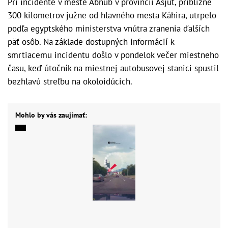
Pri incidente v meste Abnúb v provincii Asjút, približne
300 kilometrov južne od hlavného mesta Káhira, utrpelo
podľa egyptského ministerstva vnútra zranenia ďalších
päť osôb. Na základe dostupných informácií k
smrtiacemu incidentu došlo v pondelok večer miestneho
času, keď útočník na miestnej autobusovej stanici spustil
bezhlavú streľbu na okoloidúcich.
Mohlo by vás zaujímať: