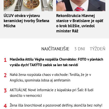
ÚĽUV otvára výstavu
Rekonštrukcia Hlavnej
keramickej tvorby Štefana
stanice v Bratislave je opäť
Mlícha
o krok bližšie, uviedol
minister Ráž
NAJČÍTANEJŠIE
3 DNI
TÝŽDEŇ
Manželka Attilu Végha rozpálila Chorvátsko: FOTO v plavkách
vyráža dych! TAKÝTO zadok sa len tak nevidí
Nahá žena rozpútala chaos v obchode: Tvrdila, že je v
Anglicku, spomínala Jobsa aj amfetamín
AKTUÁLNE Nové informácie z kúpaliska pri Šali: 8 ľudí
skončilo v nemocnici
Žena išla šnorchlovať a pozorovať delfíny, skončila bez nohy!