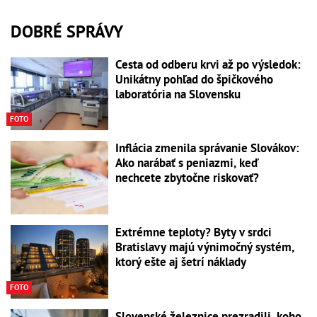
DOBRÉ SPRÁVY
Cesta od odberu krvi až po výsledok:
Unikátny pohľad do špičkového
laboratória na Slovensku
FOTO
Inflácia zmenila správanie Slovákov:
Ako narábať s peniazmi, keď
nechcete zbytočne riskovať?
Extrémne teploty? Byty v srdci
Bratislavy majú výnimočný systém,
ktorý ešte aj šetrí náklady
FOTO
Slovenské železnice prezradili, koho