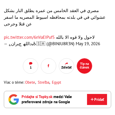
مصري في العقد الخامس من عمره يطلق النار بشكل
عشوائي في في بلدته بمحافظه اسيوط المصريه ما اسفر
عن قتلا وجرحى
pic.twitter.com/6nVaEIPuf5
لاحول ولا قوه الا بالله
— ؏ﺒداﻟﻠﮫ ڄﺒران♿️🇸🇦 (@BINJU8R3N)
May 19, 2026
Tip na
1
Zdieľať
článok
Viac o téme:
Obete
,
Streľba
,
Egypt
Pridajte si Topky.sk
medzi Vaše
Pridať
preferované zdroje na Google