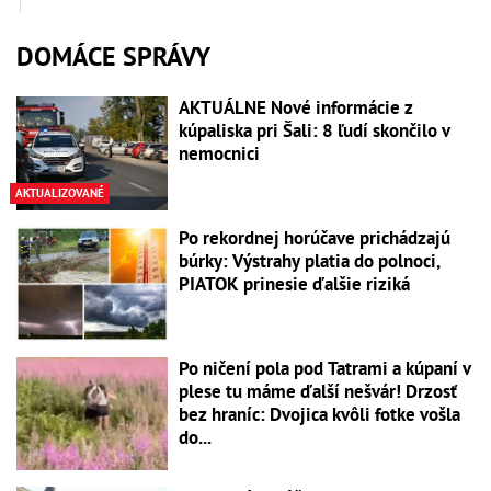
DOMÁCE SPRÁVY
AKTUÁLNE Nové informácie z
kúpaliska pri Šali: 8 ľudí skončilo v
nemocnici
AKTUALIZOVANÉ
Po rekordnej horúčave prichádzajú
búrky: Výstrahy platia do polnoci,
PIATOK prinesie ďalšie riziká
Po ničení pola pod Tatrami a kúpaní v
plese tu máme ďalší nešvár! Drzosť
bez hraníc: Dvojica kvôli fotke vošla
do...