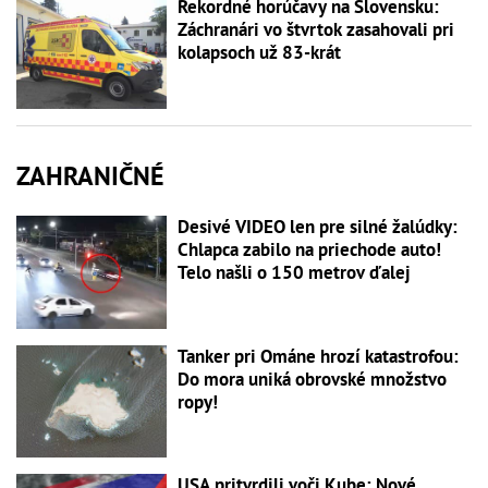
Rekordné horúčavy na Slovensku:
Záchranári vo štvrtok zasahovali pri
kolapsoch už 83-krát
ZAHRANIČNÉ
Desivé VIDEO len pre silné žalúdky:
Chlapca zabilo na priechode auto!
Telo našli o 150 metrov ďalej
Tanker pri Ománe hrozí katastrofou:
Do mora uniká obrovské množstvo
ropy!
USA pritvrdili voči Kube: Nové