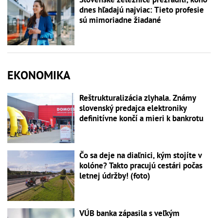
dnes hľadajú najviac: Tieto profesie
sú mimoriadne žiadané
EKONOMIKA
Reštrukturalizácia zlyhala. Známy
slovenský predajca elektroniky
definitívne končí a mieri k bankrotu
Čo sa deje na diaľnici, kým stojíte v
kolóne? Takto pracujú cestári počas
letnej údržby! (foto)
VÚB banka zápasila s veľkým