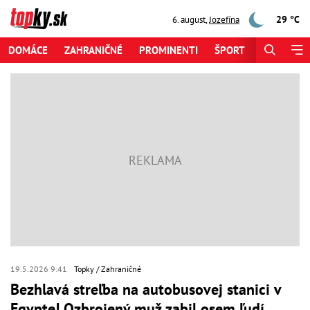
29 °C
6. august
,
Jozefína
DOMÁCE
ZAHRANIČNÉ
PROMINENTI
ŠPORT
ZAUJÍMAV
19.5.2026 9:41
Topky
Zahraničné
Bezhlavá streľba na autobusovej stanici v
Egypte! Ozbrojený muž zabil osem ľudí