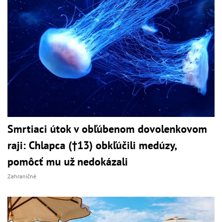
Smrtiaci útok v obľúbenom dovolenkovom
raji: Chlapca (†13) obkľúčili medúzy,
pomôcť mu už nedokázali
Zahraničné