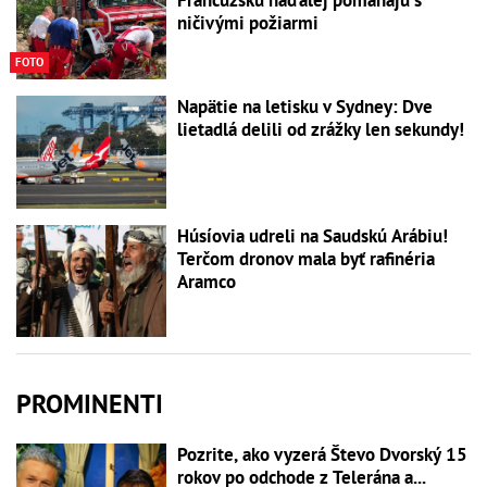
ničivými požiarmi
FOTO
Napätie na letisku v Sydney: Dve
lietadlá delili od zrážky len sekundy!
Húsíovia udreli na Saudskú Arábiu!
Terčom dronov mala byť rafinéria
Aramco
PROMINENTI
Pozrite, ako vyzerá Števo Dvorský 15
rokov po odchode z Telerána a...