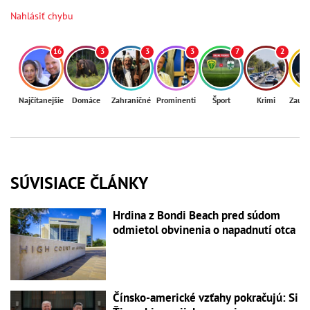
Nahlásiť chybu
16
3
3
3
7
2
Najčítanejšie
Domáce
Zahraničné
Prominenti
Šport
Krimi
Zaují
SÚVISIACE ČLÁNKY
Hrdina z Bondi Beach pred súdom
odmietol obvinenia o napadnutí otca
Čínsko-americké vzťahy pokračujú: Si