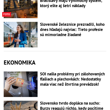
Bratislavy majú výnimočný systém,
ktorý ešte aj šetrí náklady
FOTO
Slovenské železnice prezradili, koho
dnes hľadajú najviac: Tieto profesie
sú mimoriadne žiadané
EKONOMIKA
SOI našla problémy pri zálohovaných
fľašiach a plechovkách: Nedostatky
mala viac než štvrtina prevádzok!
Slovensko tvrdo dopláca na sucho:
Burzy reagujú rýchlo, kedy pocítime