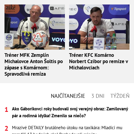
Tréner MFK Zemplín
Tréner KFC Komárno
Michalovce Anton Šoltis po
Norbert Czibor po remíze v
zápase s Komárnom:
Michalovciach
Spravodlivá remíza
NAJČÍTANEJŠIE
3 DNI
TÝŽDEŇ
Ako Gáboríkovci roky budovali svoj verejný obraz: Zamilovaný
pár a rodinná idylka! Zmenilo sa niečo?
Mrazivé DETAILY brutálneho útoku na taxikára: Mladíci mu