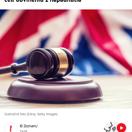
Ilustračné foto (Zdroj: Getty Images)
© Zoznam/
TASR