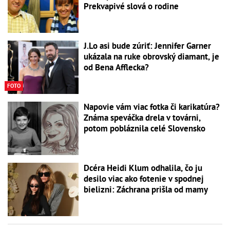
Prekvapivé slová o rodine
J.Lo asi bude zúriť: Jennifer Garner
ukázala na ruke obrovský diamant, je
od Bena Afflecka?
FOTO
Napovie vám viac fotka či karikatúra?
Známa speváčka drela v továrni,
potom pobláznila celé Slovensko
Dcéra Heidi Klum odhalila, čo ju
desilo viac ako fotenie v spodnej
bielizni: Záchrana prišla od mamy