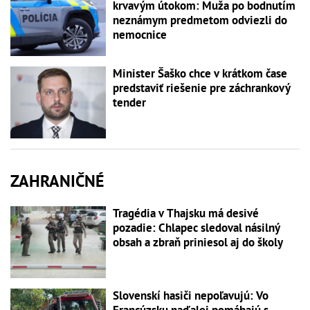
krvavým útokom: Muža po bodnutím
neznámym predmetom odviezli do
nemocnice
Minister Šaško chce v krátkom čase
predstaviť riešenie pre záchrankový
tender
ZAHRANIČNÉ
Tragédia v Thajsku má desivé
pozadie: Chlapec sledoval násilný
obsah a zbraň priniesol aj do školy
Slovenskí hasiči nepoľavujú: Vo
Francúzsku naďalej pomáhajú s