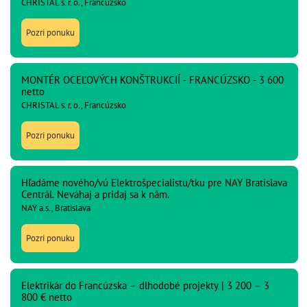
CHRISTAL s. r. o., Francúzsko
Pozri ponuku
MONTÉR OCEĽOVÝCH KONŠTRUKCIÍ - FRANCÚZSKO - 3 600
netto
CHRISTAL s. r. o., Francúzsko
Pozri ponuku
Hľadáme nového/vú Elektrošpecialistu/tku pre NAY Bratislava
Centrál. Neváhaj a pridaj sa k nám.
NAY a.s., Bratislava
Pozri ponuku
Elektrikár do Francúzska – dlhodobé projekty | 3 200 – 3
800 € netto