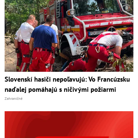
Slovenskí hasiči nepoľavujú: Vo Francúzsku
naďalej pomáhajú s ničivými požiarmi
Zahraničné