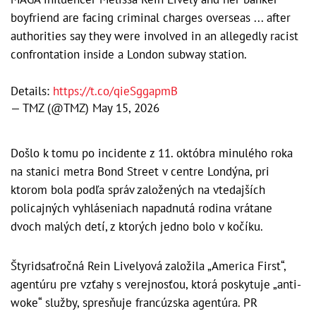
boyfriend are facing criminal charges overseas ... after
authorities say they were involved in an allegedly racist
confrontation inside a London subway station.
Details:
https://t.co/qieSggapmB
— TMZ (@TMZ)
May 15, 2026
Došlo k tomu po incidente z 11. októbra minulého roka
na stanici metra Bond Street v centre Londýna, pri
ktorom bola podľa správ založených na vtedajších
policajných vyhláseniach napadnutá rodina vrátane
dvoch malých detí, z ktorých jedno bolo v kočíku.
Štyridsaťročná Rein Livelyová založila „America First“,
agentúru pre vzťahy s verejnosťou, ktorá poskytuje „anti-
woke“ služby, spresňuje francúzska agentúra. PR