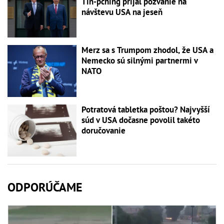
Ťin-pching prijal pozvanie na
návštevu USA na jeseň
Merz sa s Trumpom zhodol, že USA a
Nemecko sú silnými partnermi v
NATO
Potratová tabletka poštou? Najvyšší
súd v USA dočasne povolil takéto
doručovanie
ODPORÚČAME