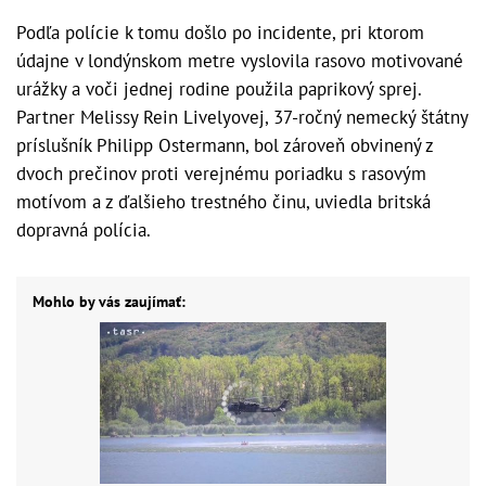
Podľa polície k tomu došlo po incidente, pri ktorom
údajne v londýnskom metre vyslovila rasovo motivované
urážky a voči jednej rodine použila paprikový sprej.
Partner Melissy Rein Livelyovej, 37-ročný nemecký štátny
príslušník Philipp Ostermann, bol zároveň obvinený z
dvoch prečinov proti verejnému poriadku s rasovým
motívom a z ďalšieho trestného činu, uviedla britská
dopravná polícia.
Mohlo by vás zaujímať: