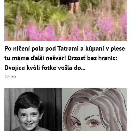
Po ničení pola pod Tatrami a kúpaní v plese
tu máme ďalší nešvár! Drzosť bez hraníc:
Dvojica kvôli fotke vošla do...
Domáce