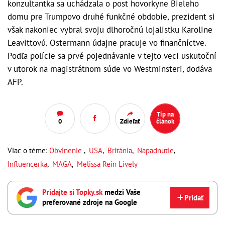
konzultantka sa uchádzala o post hovorkyne Bieleho
domu pre Trumpovo druhé funkčné obdobie, prezident si
však nakoniec vybral svoju dlhoročnú lojalistku Karoline
Leavittovú. Ostermann údajne pracuje vo finančníctve.
Podľa polície sa prvé pojednávanie v tejto veci uskutoční
v utorok na magistrátnom súde vo Westminsteri, dodáva
AFP.
Tip na
0
Zdieľať
článok
Viac o téme:
Obvinenie
,
USA
,
Británia
,
Napadnutie
,
Influencerka
,
MAGA
,
Melissa Rein Lively
Pridajte si Topky.sk
medzi Vaše
Pridať
preferované zdroje na Google