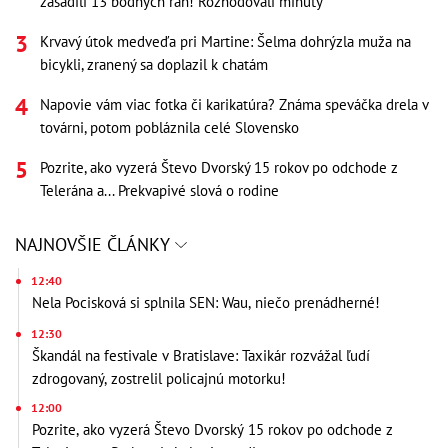
zasadili 13 bodných rán! Rozhodovali minúty
Krvavý útok medveďa pri Martine: Šelma dohrýzla muža na
bicykli, zranený sa doplazil k chatám
Napovie vám viac fotka či karikatúra? Známa speváčka drela v
továrni, potom pobláznila celé Slovensko
Pozrite, ako vyzerá Števo Dvorský 15 rokov po odchode z
Telerána a... Prekvapivé slová o rodine
NAJNOVŠIE ČLÁNKY
12:40
Nela Pocisková si splnila SEN: Wau, niečo prenádherné!
12:30
Škandál na festivale v Bratislave: Taxikár rozvážal ľudí
zdrogovaný, zostrelil policajnú motorku!
12:00
Pozrite, ako vyzerá Števo Dvorský 15 rokov po odchode z