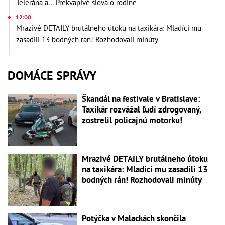
Telerána a... Prekvapivé slová o rodine
12:00
Mrazivé DETAILY brutálneho útoku na taxikára: Mladíci mu
zasadili 13 bodných rán! Rozhodovali minúty
DOMÁCE SPRÁVY
Škandál na festivale v Bratislave:
Taxikár rozvážal ľudí zdrogovaný,
zostrelil policajnú motorku!
Mrazivé DETAILY brutálneho útoku
na taxikára: Mladíci mu zasadili 13
bodných rán! Rozhodovali minúty
Potýčka v Malackách skončila