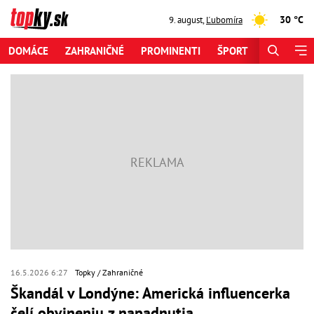
30 °C
9. august
,
Ľubomíra
DOMÁCE
ZAHRANIČNÉ
PROMINENTI
ŠPORT
ZAUJÍMAV
16.5.2026 6:27
Topky
Zahraničné
Škandál v Londýne: Americká influencerka
čelí obvineniu z napadnutia