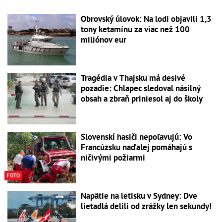
Obrovský úlovok: Na lodi objavili 1,3
tony ketamínu za viac než 100
miliónov eur
Tragédia v Thajsku má desivé
pozadie: Chlapec sledoval násilný
obsah a zbraň priniesol aj do školy
Slovenskí hasiči nepoľavujú: Vo
Francúzsku naďalej pomáhajú s
ničivými požiarmi
FOTO
Napätie na letisku v Sydney: Dve
lietadlá delili od zrážky len sekundy!