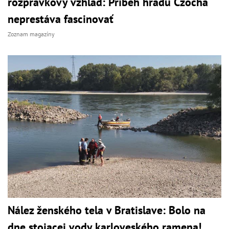
rozprávkový vzhľad: Príbeh hradu Czocha
neprestáva fascinovať
Zoznam magazíny
Nález ženského tela v Bratislave: Bolo na
dne stojacej vody karloveského ramena!