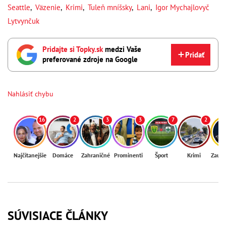
Seattle
,
Väzenie
,
Krimi
,
Tuleň mníšsky
,
Lani
,
Igor Mychajlovyč
Lytvynčuk
Pridajte si Topky.sk
medzi Vaše
Pridať
preferované zdroje na Google
Nahlásiť chybu
16
2
3
3
7
2
Najčítanejšie
Domáce
Zahraničné
Prominenti
Šport
Krimi
Zaují
SÚVISIACE ČLÁNKY