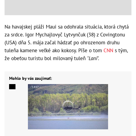
Na havajskej pláži Maui sa odohrala situácia, ktorá chytá
za srdce. Igor Mychajlovyč Lytvynčuk (38) z Covingtonu
(USA) dňa 5. mája začal hádzať po ohrozenom druhu
tuleňa kamene veľké ako kokosy. Píše o tom
CNN
s tým,
že obeťou turistu bol milovaný tuleň
"Lani".
Mohlo by vás zaujímať: