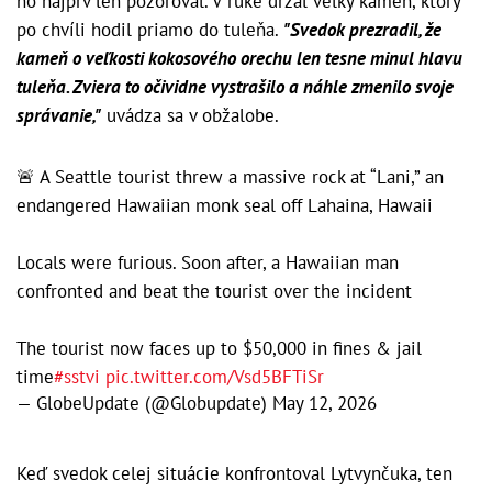
ho najprv len pozoroval. V ruke držal veľký kameň, ktorý
po chvíli hodil priamo do tuleňa.
"Svedok prezradil, že
kameň o veľkosti kokosového orechu len tesne minul hlavu
tuleňa. Zviera to očividne vystrašilo a náhle zmenilo svoje
správanie,"
uvádza sa v obžalobe.
🚨 A Seattle tourist threw a massive rock at “Lani,” an
endangered Hawaiian monk seal off Lahaina, Hawaii
Locals were furious. Soon after, a Hawaiian man
confronted and beat the tourist over the incident
The tourist now faces up to $50,000 in fines & jail
time
#sstvi
pic.twitter.com/Vsd5BFTiSr
— GlobeUpdate (@Globupdate)
May 12, 2026
Keď svedok celej situácie konfrontoval Lytvynčuka, ten