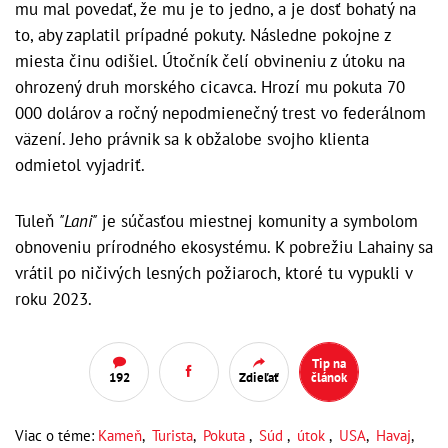
mu mal povedať, že mu je to jedno, a je dosť bohatý na
to, aby zaplatil prípadné pokuty. Následne pokojne z
miesta činu odišiel. Útočník čelí obvineniu z útoku na
ohrozený druh morského cicavca. Hrozí mu pokuta 70
000 dolárov a ročný nepodmienečný trest vo federálnom
väzení. Jeho právnik sa k obžalobe svojho klienta
odmietol vyjadriť.
Tuleň
"Lani"
je súčasťou miestnej komunity a symbolom
obnoveniu prírodného ekosystému. K pobrežiu Lahainy sa
vrátil po ničivých lesných požiaroch, ktoré tu vypukli v
roku 2023.
Tip na
192
Zdieľať
článok
Viac o téme:
Kameň
,
Turista
,
Pokuta
,
Súd
,
útok
,
USA
,
Havaj
,