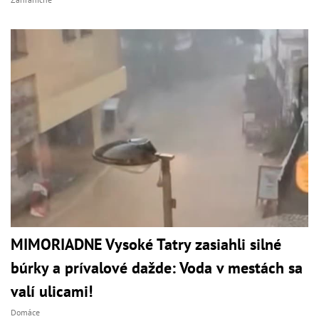
MIMORIADNE Vysoké Tatry zasiahli silné
búrky a prívalové dažde: Voda v mestách sa
valí ulicami!
Domáce