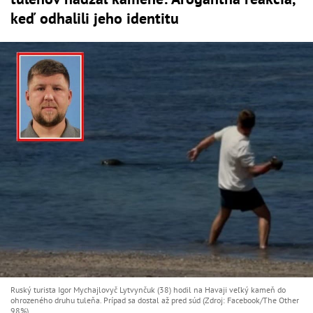
keď odhalili jeho identitu
Ruský turista Igor Mychajlovyč Lytvynčuk (38) hodil na Havaji veľký kameň do
ohrozeného druhu tuleňa. Prípad sa dostal až pred súd (Zdroj: Facebook/The Other
98%)