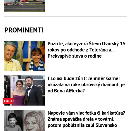
PROMINENTI
Pozrite, ako vyzerá Števo Dvorský 15
rokov po odchode z Telerána a...
Prekvapivé slová o rodine
J.Lo asi bude zúriť: Jennifer Garner
ukázala na ruke obrovský diamant, je
od Bena Afflecka?
FOTO
Napovie vám viac fotka či karikatúra?
Známa speváčka drela v továrni,
potom pobláznila celé Slovensko