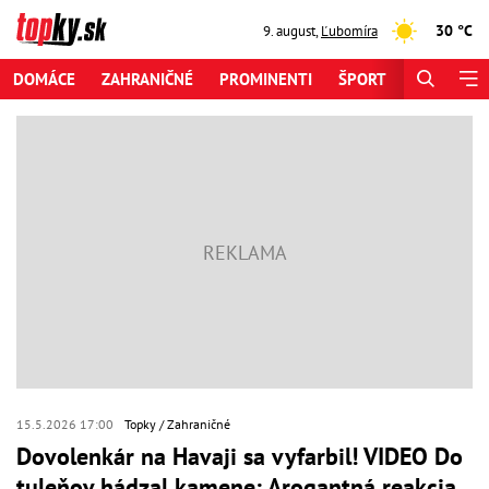
30 °C
9. august
,
Ľubomíra
DOMÁCE
ZAHRANIČNÉ
PROMINENTI
ŠPORT
ZAUJÍMAV
15.5.2026 17:00
Topky
Zahraničné
Dovolenkár na Havaji sa vyfarbil! VIDEO Do
tuleňov hádzal kamene: Arogantná reakcia,