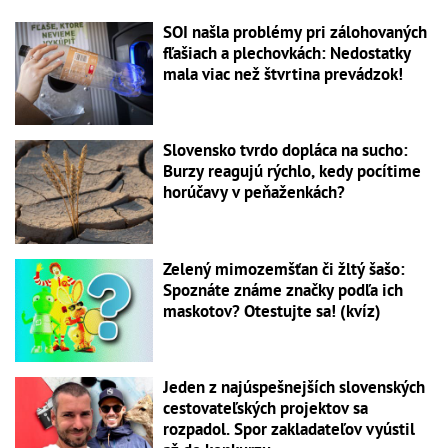
SOI našla problémy pri zálohovaných
fľašiach a plechovkách: Nedostatky
mala viac než štvrtina prevádzok!
Slovensko tvrdo dopláca na sucho:
Burzy reagujú rýchlo, kedy pocítime
horúčavy v peňaženkách?
Zelený mimozemšťan či žltý šašo:
Spoznáte známe značky podľa ich
maskotov? Otestujte sa! (kvíz)
Jeden z najúspešnejších slovenských
cestovateľských projektov sa
rozpadol. Spor zakladateľov vyústil