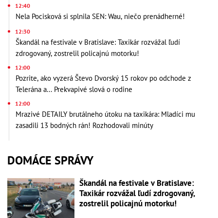
12:40
Nela Pocisková si splnila SEN: Wau, niečo prenádherné!
12:30
Škandál na festivale v Bratislave: Taxikár rozvážal ľudí
zdrogovaný, zostrelil policajnú motorku!
12:00
Pozrite, ako vyzerá Števo Dvorský 15 rokov po odchode z
Telerána a... Prekvapivé slová o rodine
12:00
Mrazivé DETAILY brutálneho útoku na taxikára: Mladíci mu
zasadili 13 bodných rán! Rozhodovali minúty
DOMÁCE SPRÁVY
Škandál na festivale v Bratislave:
Taxikár rozvážal ľudí zdrogovaný,
zostrelil policajnú motorku!