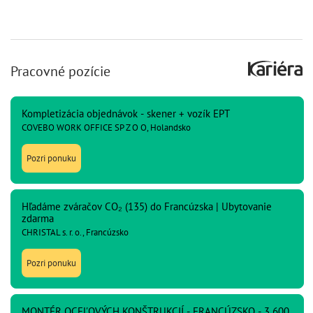
Pracovné pozície
Kompletizácia objednávok - skener + vozík EPT
COVEBO WORK OFFICE SP Z O O, Holandsko
Pozri ponuku
Hľadáme zváračov CO₂ (135) do Francúzska | Ubytovanie
zdarma
CHRISTAL s. r. o., Francúzsko
Pozri ponuku
MONTÉR OCEĽOVÝCH KONŠTRUKCIÍ - FRANCÚZSKO - 3 600