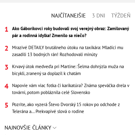
NAJČÍTANEJŠIE
3 DNI
TÝŽDEŇ
Ako Gáboríkovci roky budovali svoj verejný obraz: Zamilovaný
pár a rodinná idylka! Zmenilo sa niečo?
Mrazivé DETAILY brutálneho útoku na taxikára: Mladíci mu
zasadili 13 bodných rán! Rozhodovali minúty
Krvavý útok medveďa pri Martine: Šelma dohrýzla muža na
bicykli, zranený sa doplazil k chatám
Napovie vám viac fotka či karikatúra? Známa speváčka drela v
továrni, potom pobláznila celé Slovensko
Pozrite, ako vyzerá Števo Dvorský 15 rokov po odchode z
Telerána a... Prekvapivé slová o rodine
NAJNOVŠIE ČLÁNKY