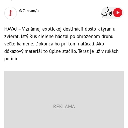
© Zoznam/lc
HAVAJ – V známej exotickej destinácii došlo k týraniu
zvierat. Istý Rus cielene hádzal po ohrozenom druhu
veľké kamene. Dokonca ho pri tom natáčali. Ako
dôkazový materiál to úplne stačilo. Teraz je už v rukách
polície.