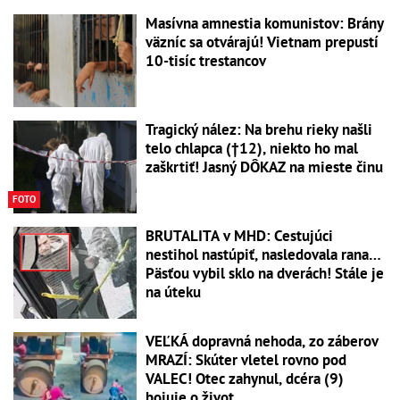
Masívna amnestia komunistov: Brány
väzníc sa otvárajú! Vietnam prepustí
10-tisíc trestancov
Tragický nález: Na brehu rieky našli
telo chlapca (†12), niekto ho mal
zaškrtiť! Jasný DÔKAZ na mieste činu
FOTO
BRUTALITA v MHD: Cestujúci
nestihol nastúpiť, nasledovala rana…
Päsťou vybil sklo na dverách! Stále je
na úteku
VEĽKÁ dopravná nehoda, zo záberov
MRAZÍ: Skúter vletel rovno pod
VALEC! Otec zahynul, dcéra (9)
bojuje o život