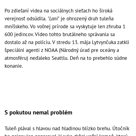
Po zdieľaní videa na sociálnych sieťach ho široká
verejnosť odsúdila.
"Lani"
je ohrozený druh tuleňa
mníšskeho. Vo voľnej prírode sa vyskytuje len zhruba 1
600 jedincov. Video tohto brutálneho správania sa
dostalo až na políciu. V stredu 13. mája Lytvynčuka zatkli
špeciálni agenti z NOAA (Národný úrad pre oceány a
atmosféru) neďaleko Seattlu. Deň na to prebehlo súdne
konanie.
S pokutou nemal problém
Tuleň plával s hlavou nad hladinou blízko brehu. Útočník