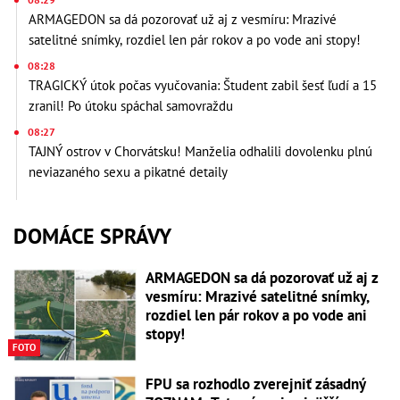
ARMAGEDON sa dá pozorovať už aj z vesmíru: Mrazivé
satelitné snímky, rozdiel len pár rokov a po vode ani stopy!
08:28
TRAGICKÝ útok počas vyučovania: Študent zabil šesť ľudí a 15
zranil! Po útoku spáchal samovraždu
08:27
TAJNÝ ostrov v Chorvátsku! Manželia odhalili dovolenku plnú
neviazaného sexu a pikatné detaily
DOMÁCE SPRÁVY
ARMAGEDON sa dá pozorovať už aj z
vesmíru: Mrazivé satelitné snímky,
rozdiel len pár rokov a po vode ani
stopy!
FOTO
FPU sa rozhodlo zverejniť zásadný