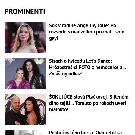
PROMINENTI
Šok v rodine Angeliny Jolie: Po
rozvode s manželkou priznal - som
gay!
Strach o hviezdu Let's Dance:
Hrôzostrašná FOTO z nemocnice a...
Zvláštny odkaz!
ŠOKUJÚCE slová Plačkovej: S Reném
dlho tajili... Tomuto po rokoch uverí
málokto!
Peklo českého herca: Odmietol sa