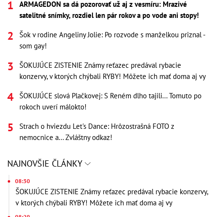
ARMAGEDON sa dá pozorovať už aj z vesmíru: Mrazivé
satelitné snímky, rozdiel len pár rokov a po vode ani stopy!
Šok v rodine Angeliny Jolie: Po rozvode s manželkou priznal -
som gay!
ŠOKUJÚCE ZISTENIE Známy reťazec predával rybacie
konzervy, v ktorých chýbali RYBY! Môžete ich mať doma aj vy
ŠOKUJÚCE slová Plačkovej: S Reném dlho tajili... Tomuto po
rokoch uverí málokto!
Strach o hviezdu Let's Dance: Hrôzostrašná FOTO z
nemocnice a... Zvláštny odkaz!
NAJNOVŠIE ČLÁNKY
08:30
ŠOKUJÚCE ZISTENIE Známy reťazec predával rybacie konzervy,
v ktorých chýbali RYBY! Môžete ich mať doma aj vy
08:29