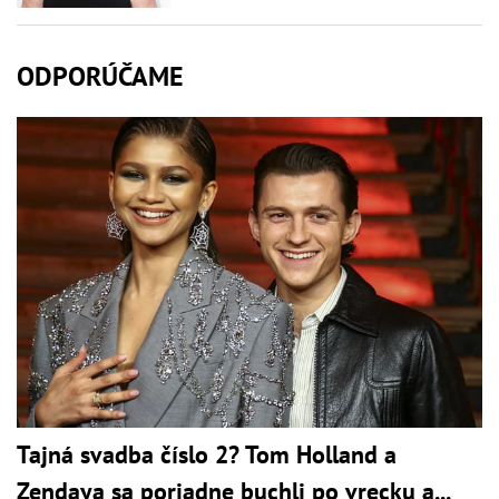
ODPORÚČAME
Tajná svadba číslo 2? Tom Holland a
Zendaya sa poriadne buchli po vrecku a...