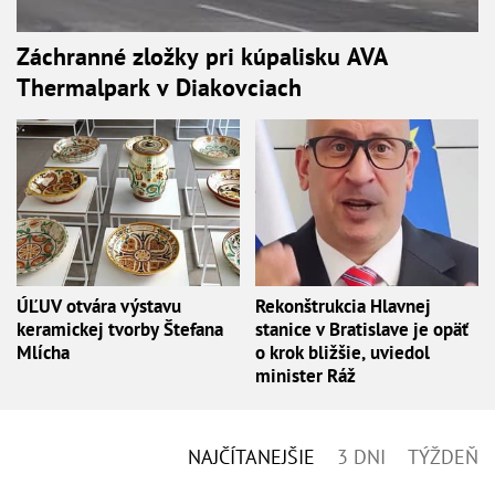
Záchranné zložky pri kúpalisku AVA
Thermalpark v Diakovciach
ÚĽUV otvára výstavu
Rekonštrukcia Hlavnej
keramickej tvorby Štefana
stanice v Bratislave je opäť
Mlícha
o krok bližšie, uviedol
minister Ráž
NAJČÍTANEJŠIE
3 DNI
TÝŽDEŇ