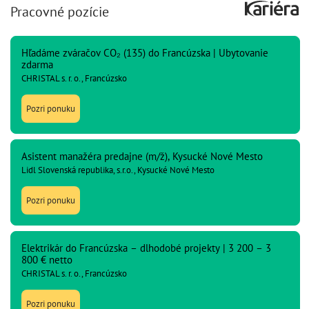
Pracovné pozície
Hľadáme zváračov CO₂ (135) do Francúzska | Ubytovanie
zdarma
CHRISTAL s. r. o., Francúzsko
Pozri ponuku
Asistent manažéra predajne (m/ž), Kysucké Nové Mesto
Lidl Slovenská republika, s.r.o., Kysucké Nové Mesto
Pozri ponuku
Elektrikár do Francúzska – dlhodobé projekty | 3 200 – 3
800 € netto
CHRISTAL s. r. o., Francúzsko
Pozri ponuku