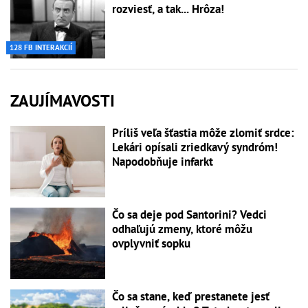
rozviesť, a tak... Hrôza!
128 FB INTERAKCIÍ
ZAUJÍMAVOSTI
Príliš veľa šťastia môže zlomiť srdce:
Lekári opísali zriedkavý syndróm!
Napodobňuje infarkt
Čo sa deje pod Santorini? Vedci
odhaľujú zmeny, ktoré môžu
ovplyvniť sopku
Čo sa stane, keď prestanete jesť