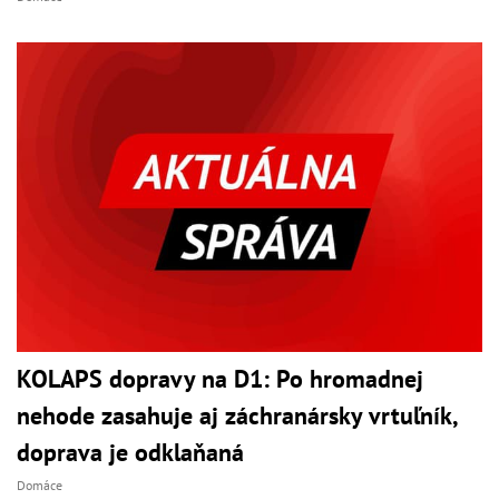
KOLAPS dopravy na D1: Po hromadnej
nehode zasahuje aj záchranársky vrtuľník,
doprava je odklaňaná
Domáce