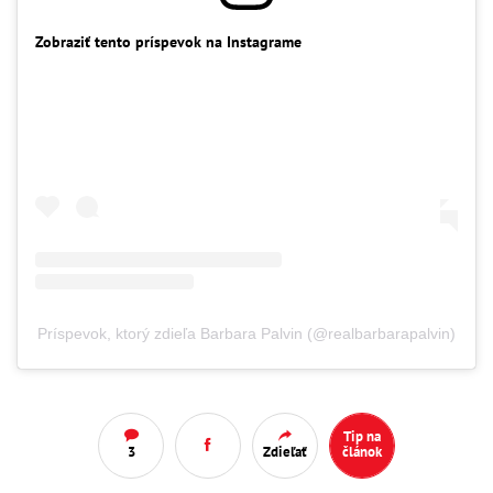
Zobraziť tento príspevok na Instagrame
Príspevok, ktorý zdieľa Barbara Palvin (@realbarbarapalvin)
Tip na
3
Zdieľať
článok