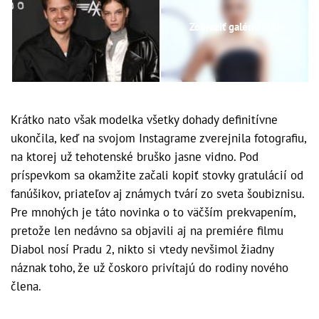
Zobraziť galériu
(11)
Krátko nato však modelka všetky dohady definitívne
ukončila, keď na svojom Instagrame zverejnila fotografiu,
na ktorej už tehotenské bruško jasne vidno. Pod
príspevkom sa okamžite začali kopiť stovky gratulácií od
fanúšikov, priateľov aj známych tvárí zo sveta šoubiznisu.
Pre mnohých je táto novinka o to väčším prekvapením,
pretože len nedávno sa objavili aj na premiére filmu
Diabol nosí Pradu 2, nikto si vtedy nevšimol žiadny
náznak toho, že už čoskoro privítajú do rodiny nového
člena.