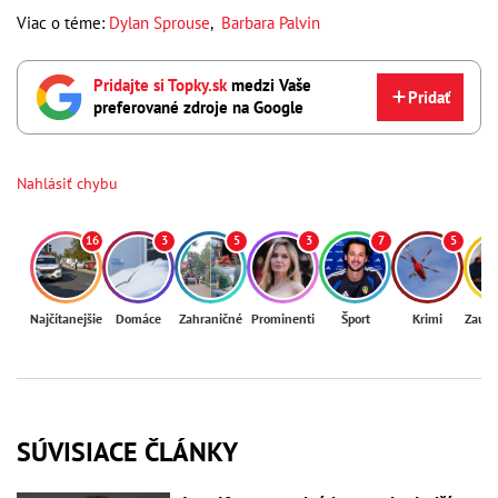
Viac o téme:
Dylan Sprouse
,
Barbara Palvin
Pridajte si Topky.sk
medzi Vaše
Pridať
preferované zdroje na Google
Nahlásiť chybu
16
3
5
3
7
5
Najčítanejšie
Domáce
Zahraničné
Prominenti
Šport
Krimi
Zaují
SÚVISIACE ČLÁNKY