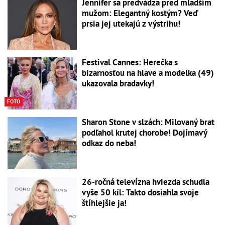
Jennifer sa predvádza pred mladším
mužom: Elegantný kostým? Veď
prsia jej utekajú z výstrihu!
Festival Cannes: Herečka s
bizarnosťou na hlave a modelka (49)
ukazovala bradavky!
FOTO
Sharon Stone v slzách: Milovaný brat
podľahol krutej chorobe! Dojímavý
odkaz do neba!
26-ročná televízna hviezda schudla
vyše 50 kíl: Takto dosiahla svoje
štíhlejšie ja!