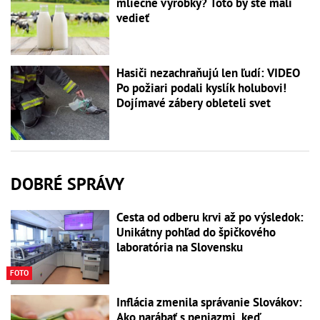
mliečne výrobky? Toto by ste mali
vedieť
Hasiči nezachraňujú len ľudí: VIDEO
Po požiari podali kyslík holubovi!
Dojímavé zábery obleteli svet
DOBRÉ SPRÁVY
Cesta od odberu krvi až po výsledok:
Unikátny pohľad do špičkového
laboratória na Slovensku
FOTO
Inflácia zmenila správanie Slovákov:
Ako narábať s peniazmi, keď