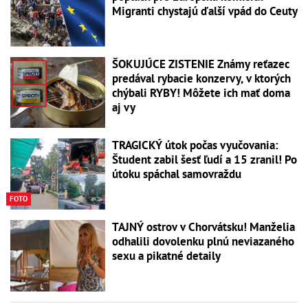
Migranti chystajú ďalší vpád do Ceuty
ŠOKUJÚCE ZISTENIE Známy reťazec
predával rybacie konzervy, v ktorých
chýbali RYBY! Môžete ich mať doma
aj vy
TRAGICKÝ útok počas vyučovania:
Študent zabil šesť ľudí a 15 zranil! Po
útoku spáchal samovraždu
FOTO
TAJNÝ ostrov v Chorvátsku! Manželia
odhalili dovolenku plnú neviazaného
sexu a pikatné detaily