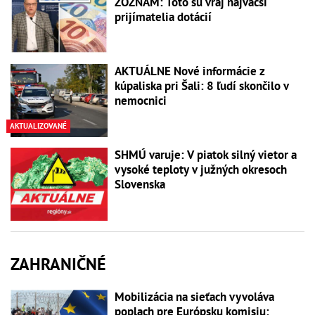
ZOZNAM: Toto sú vraj najväčší
prijímatelia dotácií
AKTUÁLNE Nové informácie z
kúpaliska pri Šali: 8 ľudí skončilo v
nemocnici
AKTUALIZOVANÉ
SHMÚ varuje: V piatok silný vietor a
vysoké teploty v južných okresoch
Slovenska
ZAHRANIČNÉ
Mobilizácia na sieťach vyvoláva
poplach pre Európsku komisiu: