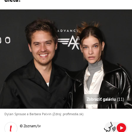
Zobraziť galériu
(11)
Dylan Sprouse a Barbara Palvin (Zdroj: profimedia.sk)
© Zoznam/lv