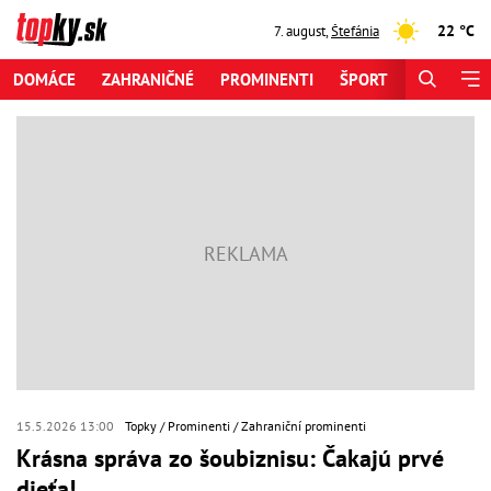
22 °C
7. august
,
Štefánia
DOMÁCE
ZAHRANIČNÉ
PROMINENTI
ŠPORT
ZAUJÍMAV
15.5.2026 13:00
Topky
Prominenti
Zahraniční prominenti
Krásna správa zo šoubiznisu: Čakajú prvé
dieťa!