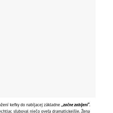
ožení kefky do nabíjacej základne
„začne zabíjení“
.
echtiac sľuboval niečo oveľa dramatickejšie. Žena