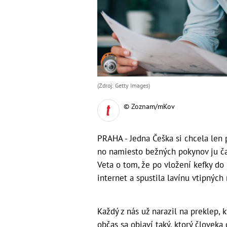
(Zdroj: Getty Images)
© Zoznam/mKov
PRAHA - Jedna Češka si chcela len 
no namiesto bežných pokynov ju čakal
Veta o tom, že po vložení kefky do 
internet a spustila lavínu vtipných 
Každý z nás už narazil na preklep, 
občas sa objaví taký, ktorý človeka