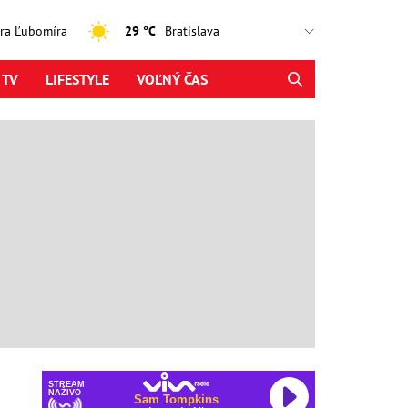
jtra Ľubomíra
29 °C
 TV
LIFESTYLE
VOĽNÝ ČAS
STREAM
NAŽIVO
Sam Tompkins