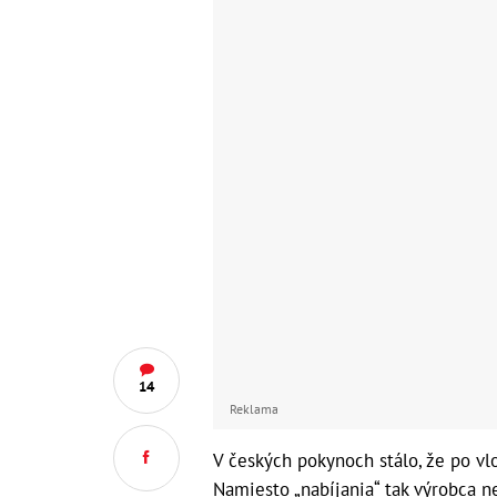
14
Reklama
V českých pokynoch stálo, že po vl
Namiesto „nabíjania“ tak výrobca n