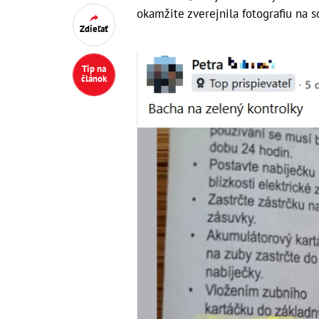
okamžite zverejnila fotografiu na so
Zdieľať
Tip na
článok