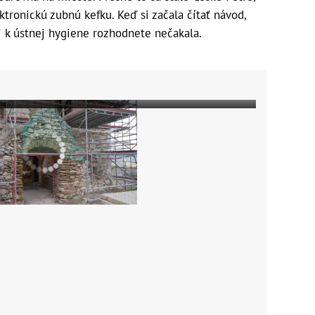
tronickú zubnú kefku. Keď si začala čítať návod,
li k ústnej hygiene rozhodnete nečakala.