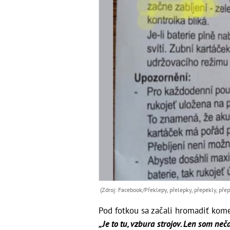
(Zdroj: Facebook/Překlepy, přelepky, přepekly, přep
Pod fotkou sa začali hromadiť komen
„Je to tu, vzbura strojov. Len som neč