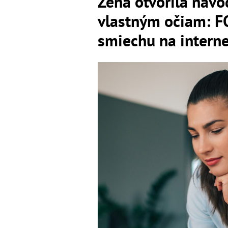
Žena otvorila návo
vlastným očiam: F
smiechu na interne