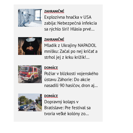
ZAHRANIČNÉ
Explozívna hnačka v USA
zabíja: Nebezpečná infekcia
sa rýchlo šíri! Hlásia prvé
obete
ZAHRANIČNÉ
Mladík z Ukrajiny NAPADOL
mníšku: Začal po nej kričať a
strhol jej z krku krížik!
Namiesto trestu ho čaká
DOMÁCE
niečo iné
Požiar v blízkosti vojenského
ústavu Záhorie: Do akcie
nasadili 90 hasičov, dron aj
vrtuľníky Black Hawk
DOMÁCE
Dopravný kolaps v
Bratislave: Pre festival sa
tvoria veľké kolóny zo
všetkých smerov