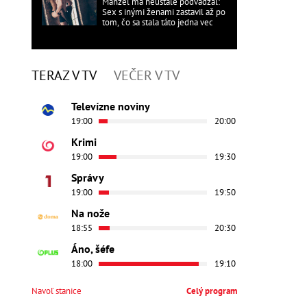
Manžel ma neustále podvádzal:
Sex s inými ženami zastavil až po
tom, čo sa stala táto jedna vec
TERAZ V TV
VEČER V TV
Televízne noviny
19:00
20:00
Krimi
19:00
19:30
Správy
19:00
19:50
Na nože
18:55
20:30
Áno, šéfe
18:00
19:10
Navoľ stanice
Celý program