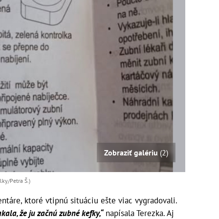
Zobraziť galériu
(2)
lky/Petra Š.)
táre, ktoré vtipnú situáciu ešte viac vygradovali.
akala, že ju začnú zubné kefky,“
napísala Terezka. Aj