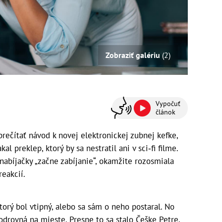
Zobraziť galériu
(2)
Vypočuť
článok
prečítať návod k novej elektronickej zubnej kefke,
 preklep, ktorý by sa nestratil ani v sci‑fi filme.
nabíjačky „začne zabíjanie“, okamžite rozosmiala
reakcií.
ktorý bol vtipný, alebo sa sám o neho postaral. No
 odrovná na mieste. Presne to sa stalo Češke Petre,