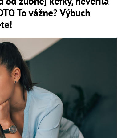
d od zubnej kefky, neverila
OTO To vážne? Výbuch
te!