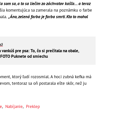
a som sa, a to sa liečim zo záchvatov kašľa… a teraz
lšia komentujúca sa zamerala na poznámku o farbe
nala.
„Áno, zelená farba je farba smrti. Kto to mohol
IEŽ
 vankúš pre psa: To, čo si prečítala na obale,
FOTO Puknete od smiechu
ment, ktorý ľudí rozosmial. A hoci zubná kefka má
om, tentoraz sa oň postarala ešte skôr, než ju
ie
,
Nabíjanie
,
Preklep