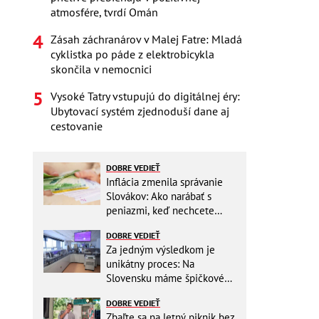
atmosfére, tvrdí Omán
Zásah záchranárov v Malej Fatre: Mladá
cyklistka po páde z elektrobicykla
skončila v nemocnici
Vysoké Tatry vstupujú do digitálnej éry:
Ubytovací systém zjednoduší dane aj
cestovanie
DOBRE VEDIEŤ
Inflácia zmenila správanie
Slovákov: Ako narábať s
peniazmi, keď nechcete
zbytočne riskovať?
DOBRE VEDIEŤ
Za jedným výsledkom je
unikátny proces: Na
Slovensku máme špičkové
pracovisko
DOBRE VEDIEŤ
Zbaľte sa na letný piknik bez