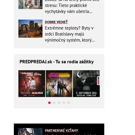
stresu: Tieto praktické
vychytávky vám ušetria
miesto v batohu!
DOBRE VEDIEŤ
Extrémne teploty? Byty v
srdci Bratislavy majú
výnimočný systém, ktorý
ešte aj šetrí náklady
PREDPREDAJ
.sk - Tu sa rodia zážitky
PARTNERSKÉ VZŤAHY