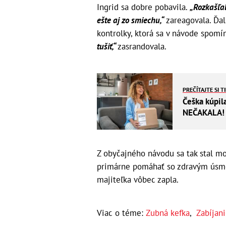
Ingrid sa dobre pobavila.
„Rozkašľal
ešte aj zo smiechu,
“
zareagovala. Ďa
kontrolky, ktorá sa v návode spomí
tušiť,“
zasrandovala.
PREČÍTAJTE SI T
Češka kúpila
NEČAKALA! 
Z obyčajného návodu sa tak stal mo
primárne pomáhať so zdravým úsmev
majiteľka vôbec zapla.
Viac o téme:
Zubná kefka
,
Zabíjan