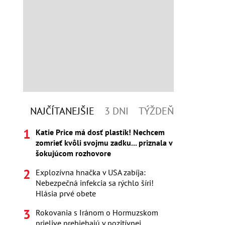
NAJČÍTANEJŠIE
3 DNI
TÝŽDEŇ
Katie Price má dosť plastík! Nechcem
zomrieť kvôli svojmu zadku... priznala v
šokujúcom rozhovore
Explozívna hnačka v USA zabíja:
Nebezpečná infekcia sa rýchlo šíri!
Hlásia prvé obete
Rokovania s Iránom o Hormuzskom
prielive prebiehajú v pozitívnej