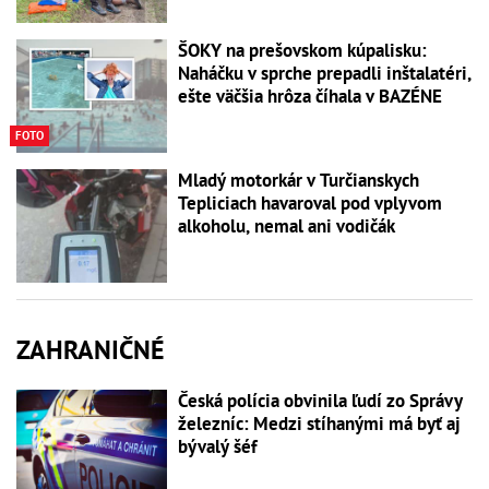
ŠOKY na prešovskom kúpalisku:
Naháčku v sprche prepadli inštalatéri,
ešte väčšia hrôza číhala v BAZÉNE
FOTO
Mladý motorkár v Turčianskych
Tepliciach havaroval pod vplyvom
alkoholu, nemal ani vodičák
ZAHRANIČNÉ
Česká polícia obvinila ľudí zo Správy
železníc: Medzi stíhanými má byť aj
bývalý šéf