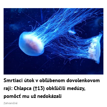
Smrtiaci útok v obľúbenom dovolenkovom
raji: Chlapca (†13) obkľúčili medúzy,
pomôcť mu už nedokázali
Zahraničné