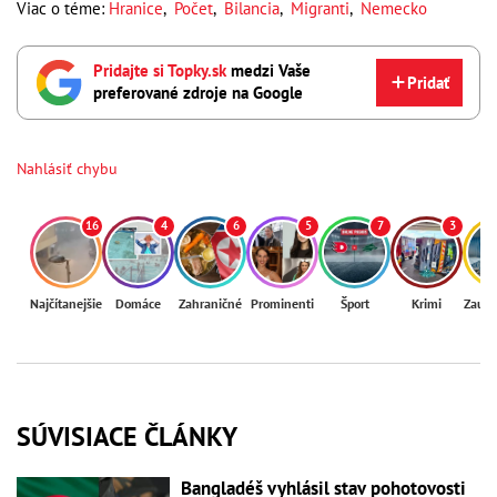
Viac o téme:
Hranice
,
Počet
,
Bilancia
,
Migranti
,
Nemecko
Pridajte si Topky.sk
medzi Vaše
Pridať
preferované zdroje na Google
Nahlásiť chybu
16
4
6
5
7
3
Najčítanejšie
Domáce
Zahraničné
Prominenti
Šport
Krimi
Zaují
SÚVISIACE ČLÁNKY
Bangladéš vyhlásil stav pohotovosti