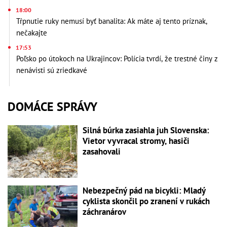
18:00
Tŕpnutie ruky nemusí byť banalita: Ak máte aj tento príznak,
nečakajte
17:53
Poľsko po útokoch na Ukrajincov: Polícia tvrdí, že trestné činy z
nenávisti sú zriedkavé
DOMÁCE SPRÁVY
Silná búrka zasiahla juh Slovenska:
Vietor vyvracal stromy, hasiči
zasahovali
Nebezpečný pád na bicykli: Mladý
cyklista skončil po zranení v rukách
záchranárov