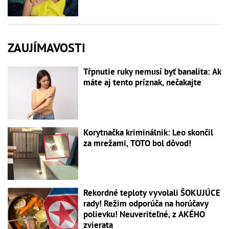
ZAUJÍMAVOSTI
Tŕpnutie ruky nemusí byť banalita: Ak
máte aj tento príznak, nečakajte
Korytnačka kriminálnik: Leo skončil
za mrežami, TOTO bol dôvod!
Rekordné teploty vyvolali ŠOKUJÚCE
rady! Režim odporúča na horúčavy
polievku! Neuveriteľné, z AKÉHO
zvierata