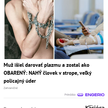
Muž išiel darovať plazmu a zostal ako
OBARENÝ: NAHÝ človek v strope, veľký
policajný úder
Zahraničné