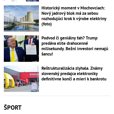
Historický moment v Mochovciach:
Nový jadrový blok má za sebou
rozhodujúci krok k výrobe elektriny
(foto)
Podvod či geniálny ťah? Trump
predáva elite drahocenné
milisekundy. Bežní investori nemajú
šancu!
Reštrukturalizácia zlyhala. Známy
slovenský predajca elektroniky
definitívne končí a mieri k bankrotu
ŠPORT