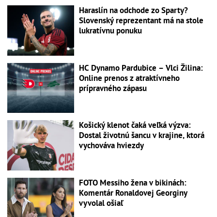
Haraslín na odchode zo Sparty?
Slovenský reprezentant má na stole
lukratívnu ponuku
HC Dynamo Pardubice – Vlci Žilina:
Online prenos z atraktívneho
prípravného zápasu
Košický klenot čaká veľká výzva:
Dostal životnú šancu v krajine, ktorá
vychováva hviezdy
FOTO Messiho žena v bikinách:
Komentár Ronaldovej Georginy
vyvolal ošiaľ