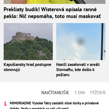
Prekliaty budík! Wisterová opísala ranné
peklo: Nič nepomáha, toto musí maskovať
Kapušiansky hrad postupne
Hasiči zasahovali v areáli
obnovujú
Slovnaftu, kde došlo k
požiaru
NAJČÍTANEJŠIE
3 DNI
TÝŽDEŇ
MIMORIADNE Vysoké Tatry zasiahli silné búrky a prívalové
dažde: Voda v mestách sa valí ulicami!