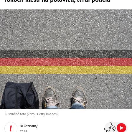
Ilustračné foto (Zdroj: Getty Images)
© Zoznam/
TASR