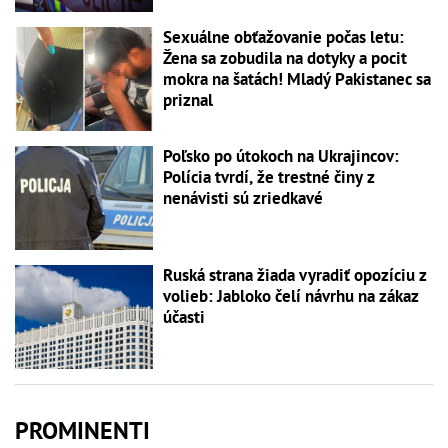
Sexuálne obťažovanie počas letu:
Žena sa zobudila na dotyky a pocit
mokra na šatách! Mladý Pakistanec sa
priznal
Poľsko po útokoch na Ukrajincov:
Polícia tvrdí, že trestné činy z
nenávisti sú zriedkavé
Ruská strana žiada vyradiť opozíciu z
volieb: Jabloko čelí návrhu na zákaz
účasti
PROMINENTI