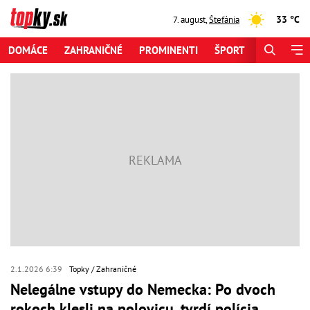
33 °C
7. august
,
Štefánia
DOMÁCE
ZAHRANIČNÉ
PROMINENTI
ŠPORT
ZAUJÍMAV
2.1.2026 6:39
Topky
Zahraničné
Nelegálne vstupy do Nemecka: Po dvoch
rokoch klesli na polovicu, tvrdí polícia