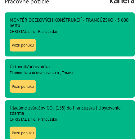
Pracovné pozície
MONTÉR OCEĽOVÝCH KONŠTRUKCIÍ - FRANCÚZSKO - 3 600
netto
CHRISTAL s. r. o., Francúzsko
Pozri ponuku
Účtovník/účtovníčka
Ekonomika a účtovníctvo s.r.o., Trnava
Pozri ponuku
Hľadáme zváračov CO₂ (135) do Francúzska | Ubytovanie
zdarma
CHRISTAL s. r. o., Francúzsko
Pozri ponuku