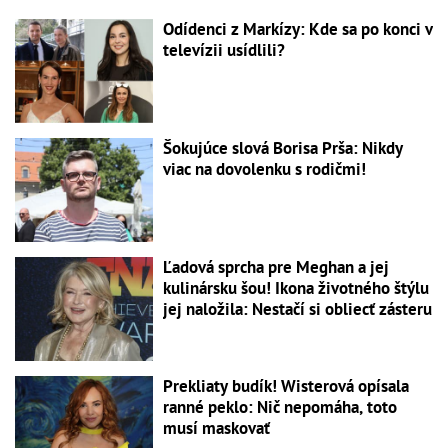
Odídenci z Markízy: Kde sa po konci v
televízii usídlili?
Šokujúce slová Borisa Prša: Nikdy
viac na dovolenku s rodičmi!
Ľadová sprcha pre Meghan a jej
kulinársku šou! Ikona životného štýlu
jej naložila: Nestačí si obliecť zásteru
Prekliaty budík! Wisterová opísala
ranné peklo: Nič nepomáha, toto
musí maskovať