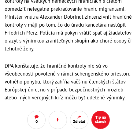
kontroly na všetkých nemeckých hraniciach s cieľom
obmedziť nelegálne prekračovanie hraníc migrantami.
Minister vnútra Alexander Dobrindt zintenzívnil hraničné
kontroly v máji po tom, čo do úradu kancelára nastúpil
Friedrich Merz. Polícia má pokyn vrátiť späť aj žiadateľov
o azyl s výnimkou zraniteľných skupín ako choré osoby či
tehotné ženy.
DPA konštatuje, že hraničné kontroly nie sú vo
všeobecnosti povolené v rámci schengenského priestoru
voľného pohybu, ktorý zahŕňa väčšinu členských štátov
Európskej únie, no v prípade bezpečnostných hrozieb
alebo iných verejných kríz môžu byť udelené výnimky.
Tip na
0
Zdieľať
článok