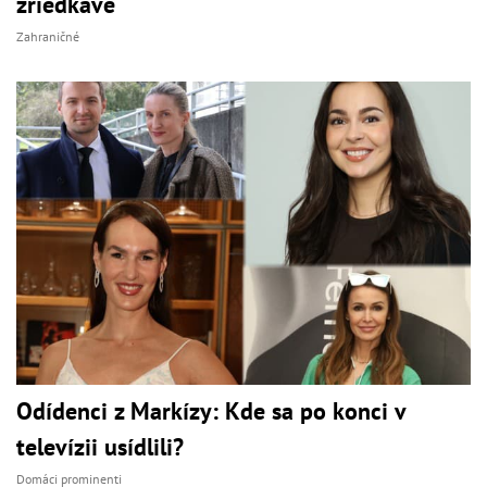
zriedkavé
Zahraničné
Odídenci z Markízy: Kde sa po konci v
televízii usídlili?
Domáci prominenti