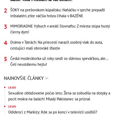
ŠOKY na prešovskom kúpalisku: Naháčku v sprche prepadli
inštalatéri, ešte väčšia hrôza číhala v BAZÉNE
MIMORIADNE Výbuch v areáli Slovnaftu: Z miesta stúpa hustý
čierny dym!
Dráma v Tatrách: Na priecestí narazil osobný vlak do auta,
cestujúci mali obrovské šťastie
Česká moderátorka už roky randí so slávnou speváčkou, ale...
Čelí neustálemu hejtu!
NAJNOVŠIE ČLÁNKY
18:00
Sexuálne obťažovanie počas letu: Žena sa zobudila na dotyky a
pocit mokra na šatách! Mladý Pakistanec sa priznal
18:00
Odídenci z Markízy: Kde sa po konci v televízii usídlili?