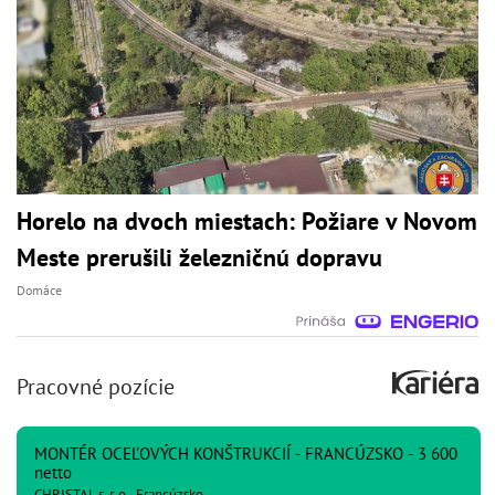
Horelo na dvoch miestach: Požiare v Novom
Meste prerušili železničnú dopravu
Domáce
Pracovné pozície
MONTÉR OCEĽOVÝCH KONŠTRUKCIÍ - FRANCÚZSKO - 3 600
netto
CHRISTAL s. r. o., Francúzsko