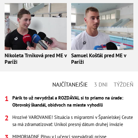
Nikoleta Trníková pred ME v
Samuel Košťál pred ME v
Paríži
Paríži
NAJČÍTANEJŠIE
3 DNI
TÝŽDEŇ
Párik to už nevydržal a ROZDÁVAL si to priamo na úrade:
Obrovský škandál, obidvoch na mieste vyhodili
Hrozivé VAROVANIE! Situácia s migrantmi v Španielskej Ceute
sa má zdramatizovať: Unikol presný dátum druhej invázie
MIMORIADNE Pitvu v Lučenci sprevádzali prísne