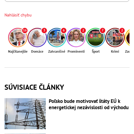
Nahlásiť chybu
16
3
6
2
7
2
Najčítanejšie
Domáce
Zahraničné
Prominenti
Šport
Krimi
Zaují
SÚVISIACE ČLÁNKY
Poľsko bude motivovať štáty EÚ k
energetickej nezávislosti od východu