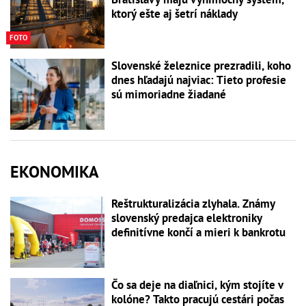
ktorý ešte aj šetrí náklady
FOTO
Slovenské železnice prezradili, koho
dnes hľadajú najviac: Tieto profesie
sú mimoriadne žiadané
EKONOMIKA
Reštrukturalizácia zlyhala. Známy
slovenský predajca elektroniky
definitívne končí a mieri k bankrotu
Čo sa deje na diaľnici, kým stojíte v
kolóne? Takto pracujú cestári počas