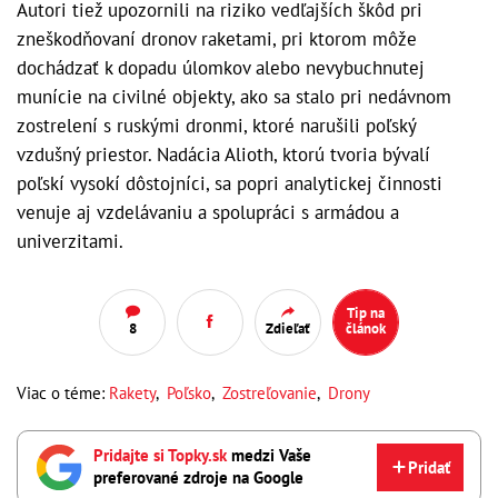
Autori tiež upozornili na riziko vedľajších škôd pri
zneškodňovaní dronov raketami, pri ktorom môže
dochádzať k dopadu úlomkov alebo nevybuchnutej
munície na civilné objekty, ako sa stalo pri nedávnom
zostrelení s ruskými dronmi, ktoré narušili poľský
vzdušný priestor. Nadácia Alioth, ktorú tvoria bývalí
poľskí vysokí dôstojníci, sa popri analytickej činnosti
venuje aj vzdelávaniu a spolupráci s armádou a
univerzitami.
Tip na
8
Zdieľať
článok
Viac o téme:
Rakety
,
Poľsko
,
Zostreľovanie
,
Drony
Pridajte si Topky.sk
medzi Vaše
Pridať
preferované zdroje na Google