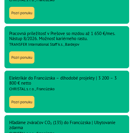
Pozri ponuku
Pracovná príležitosť v Prešove so mzdou až 1 650 €/mes.
Nástup 8/2026. Možnosť kariérneho rastu.
TRANSFER International Staff k.s., Bardejov
Pozri ponuku
Elektrikár do Francúzska – dlhodobé projekty | 3 200 – 3
800 € netto
CHRISTAL s. r. o., Francúzsko
Pozri ponuku
Hľadáme zváračov CO₂ (135) do Francúzska | Ubytovanie
zdarma