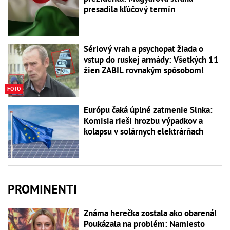
presadila kľúčový termín
Sériový vrah a psychopat žiada o
vstup do ruskej armády: Všetkých 11
žien ZABIL rovnakým spôsobom!
FOTO
Európu čaká úplné zatmenie Slnka:
Komisia rieši hrozbu výpadkov a
kolapsu v solárnych elektrárňach
PROMINENTI
Známa herečka zostala ako obarená!
Poukázala na problém: Namiesto