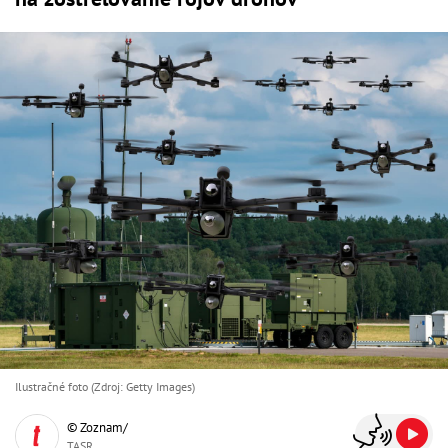
Ilustračné foto (Zdroj: Getty Images)
© Zoznam/
TASR