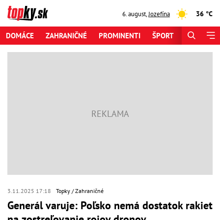
36 °C
6. august
,
Jozefína
DOMÁCE
ZAHRANIČNÉ
PROMINENTI
ŠPORT
ZAUJÍMAV
3.11.2025 17:18
Topky
Zahraničné
Generál varuje: Poľsko nemá dostatok rakiet
na zostreľovanie rojov dronov