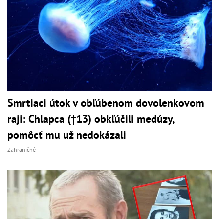
Smrtiaci útok v obľúbenom dovolenkovom
raji: Chlapca (†13) obkľúčili medúzy,
pomôcť mu už nedokázali
Zahraničné