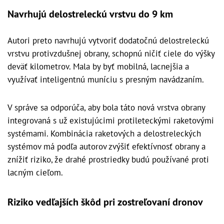
Navrhujú delostreleckú vrstvu do 9 km
Autori preto navrhujú vytvoriť dodatočnú delostreleckú
vrstvu protivzdušnej obrany, schopnú ničiť ciele do výšky
deväť kilometrov. Mala by byť mobilná, lacnejšia a
využívať inteligentnú muníciu s presným navádzaním.
V správe sa odporúča, aby bola táto nová vrstva obrany
integrovaná s už existujúcimi protileteckými raketovými
systémami. Kombinácia raketových a delostreleckých
systémov má podľa autorov zvýšiť efektívnosť obrany a
znížiť riziko, že drahé prostriedky budú používané proti
lacným cieľom.
Riziko vedľajších škôd pri zostreľovaní dronov