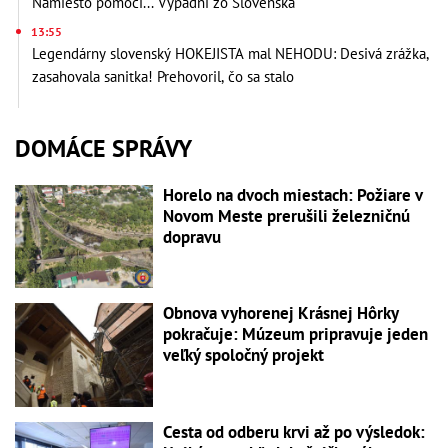
Namiesto pomoci... Vypadni zo Slovenska
13:55
Legendárny slovenský HOKEJISTA mal NEHODU: Desivá zrážka,
zasahovala sanitka! Prehovoril, čo sa stalo
DOMÁCE SPRÁVY
Horelo na dvoch miestach: Požiare v
Novom Meste prerušili železničnú
dopravu
Obnova vyhorenej Krásnej Hôrky
pokračuje: Múzeum pripravuje jeden
veľký spoločný projekt
Cesta od odberu krvi až po výsledok: