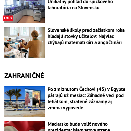
Unikátny pohľad do špičkového
laboratória na Slovensku
FOTO
Slovenské školy pred začiatkom roka
hľadajú stovky učiteľov: Najviac
chýbajú matematikári a angličtinári
ZAHRANIČNÉ
Po zmiznutom Čechovi (45) v Egypte
pátrajú už mesiac: Záhadné veci pod
lehátkom, stratené záznamy aj
zmena vypovede
Maďarsko bude voliť nového
prezidenta: Magyarova strana