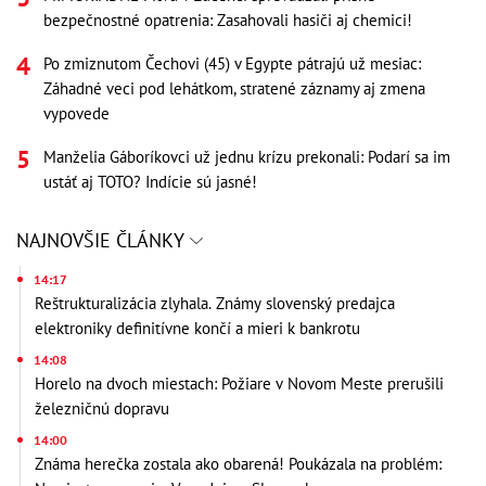
bezpečnostné opatrenia: Zasahovali hasiči aj chemici!
Po zmiznutom Čechovi (45) v Egypte pátrajú už mesiac:
Záhadné veci pod lehátkom, stratené záznamy aj zmena
vypovede
Manželia Gáboríkovci už jednu krízu prekonali: Podarí sa im
ustáť aj TOTO? Indície sú jasné!
NAJNOVŠIE ČLÁNKY
14:17
Reštrukturalizácia zlyhala. Známy slovenský predajca
elektroniky definitívne končí a mieri k bankrotu
14:08
Horelo na dvoch miestach: Požiare v Novom Meste prerušili
železničnú dopravu
14:00
Známa herečka zostala ako obarená! Poukázala na problém: