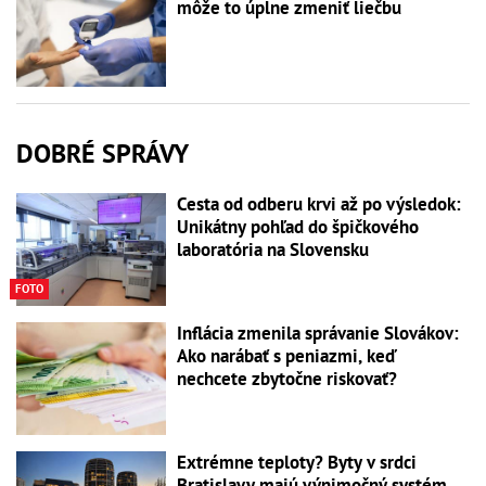
môže to úplne zmeniť liečbu
DOBRÉ SPRÁVY
Cesta od odberu krvi až po výsledok:
Unikátny pohľad do špičkového
laboratória na Slovensku
FOTO
Inflácia zmenila správanie Slovákov:
Ako narábať s peniazmi, keď
nechcete zbytočne riskovať?
Extrémne teploty? Byty v srdci
Bratislavy majú výnimočný systém,