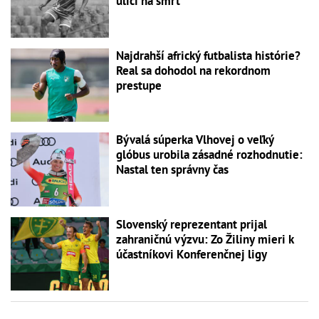
ulici na smrť
Najdrahší africký futbalista histórie?
Real sa dohodol na rekordnom
prestupe
Bývalá súperka Vlhovej o veľký
glóbus urobila zásadné rozhodnutie:
Nastal ten správny čas
Slovenský reprezentant prijal
zahraničnú výzvu: Zo Žiliny mieri k
účastníkovi Konferenčnej ligy