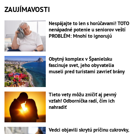
ZAUJÍMAVOSTI
Nespájajte to len s horúčavami! TOTO
nenápadné potenie u seniorov veští
PROBLÉM: Mnohí to ignorujú
Obytný komplex v Španielsku
fascinuje svet, jeho obyvatelia
museli pred turistami zavrieť brány
Tieto vety môžu zničiť aj pevný
vzťah! Odborníčka radí, čím ich
nahradiť
Vedci objavili skrytú príčinu cukrovky,