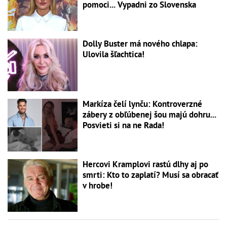
pomoci... Vypadni zo Slovenska
Dolly Buster má nového chlapa:
Ulovila šľachtica!
Markíza čelí lynču: Kontroverzné
zábery z obľúbenej šou majú dohru...
Posvieti si na ne Rada!
Hercovi Kramplovi rastú dlhy aj po
smrti: Kto to zaplatí? Musí sa obracať
v hrobe!