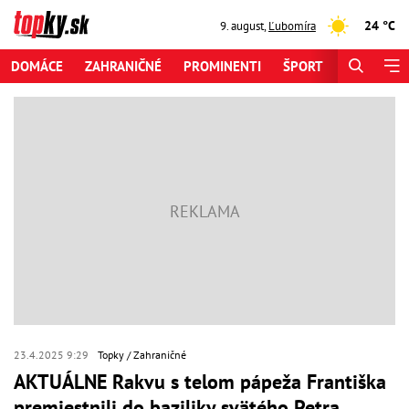
24 °C
9. august
,
Ľubomíra
DOMÁCE
ZAHRANIČNÉ
PROMINENTI
ŠPORT
ZAUJÍMAV
23.4.2025 9:29
Topky
Zahraničné
AKTUÁLNE Rakvu s telom pápeža Františka
premiestnili do baziliky svätého Petra