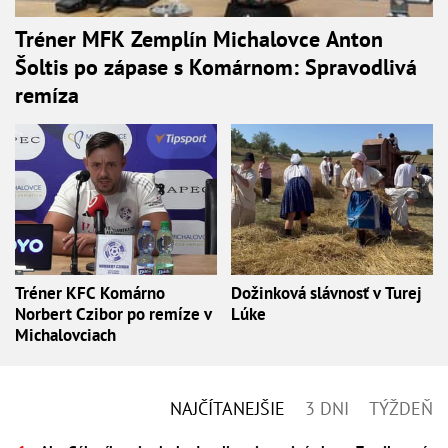
Tréner MFK Zemplín Michalovce Anton
Šoltis po zápase s Komárnom: Spravodlivá
remíza
Tréner KFC Komárno
Dožinková slávnosť v Turej
Norbert Czibor po remíze v
Lúke
Michalovciach
NAJČÍTANEJŠIE
3 DNI
TÝŽDEŇ