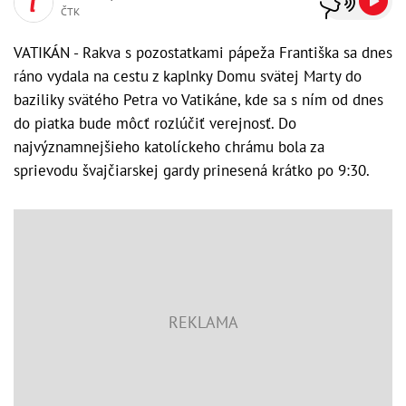
ČTK
VATIKÁN - Rakva s pozostatkami pápeža Františka sa dnes
ráno vydala na cestu z kaplnky Domu svätej Marty do
baziliky svätého Petra vo Vatikáne, kde sa s ním od dnes
do piatka bude môcť rozlúčiť verejnosť. Do
najvýznamnejšieho katolíckeho chrámu bola za
sprievodu švajčiarskej gardy prinesená krátko po 9:30.