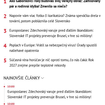
Ako Gáboríkovci roky budovali svoj verejný obraz: Zamilovaný
pár a rodinná idylka! Zmenilo sa niečo?
Napovie vám viac fotka či karikatúra? Známa speváčka drela v
továrni, potom pobláznila celé Slovensko
Europoslanec Zdechovský varuje pred ďalším škandálom:
Slovenské IT projekty preveruje Brusel, v hre sú milióny!
Poplach v Európe: Vrátil sa nebezpečný vírus! Úrady spustili
naliehavé opatrenia
Súčasná vlna horúčav je nič oproti tomu, čo nás čaká: Rok
2027 zrejme prepíše teplotné rekordy
NAJNOVŠIE ČLÁNKY
10:00
Europoslanec Zdechovský varuje pred ďalším škandálom:
Slovenské IT projekty preveruje Brusel, v hre sú milióny!
10:00