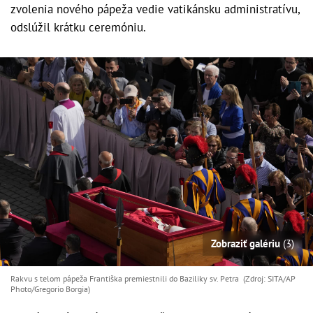
zvolenia nového pápeža vedie vatikánsku administratívu,
odslúžil krátku ceremóniu.
Zobraziť galériu
(3)
Rakvu s telom pápeža Františka premiestnili do Baziliky sv. Petra (Zdroj: SITA/AP
Photo/Gregorio Borgia)