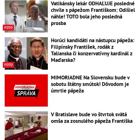
Vatikánsky lekár ODHAĽUJE posledné
chvíle s pápežom Františkom: Odišiel
náhle! TOTO bola jeho posledná
prosba
FOTO
Horúci kandidáti na nástupcu pápeža:
Filipínsky František, rodák z
Talianska či konzervatívny kardinál z
Maďarska?
FOTO
MIMORIADNE Na Slovensku bude v
sobotu štátny smútok! Dôvodom je
úmrtie pápeža
V Bratislave bude vo štvrtok svätá
omša za zosnulého pápeža Františka