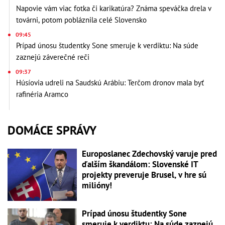
Napovie vám viac fotka či karikatúra? Známa speváčka drela v
továrni, potom pobláznila celé Slovensko
09:45
Prípad únosu študentky Sone smeruje k verdiktu: Na súde
zaznejú záverečné reči
09:37
Húsíovia udreli na Saudskú Arábiu: Terčom dronov mala byť
rafinéria Aramco
DOMÁCE SPRÁVY
Europoslanec Zdechovský varuje pred
ďalším škandálom: Slovenské IT
projekty preveruje Brusel, v hre sú
milióny!
Prípad únosu študentky Sone
smeruje k verdiktu: Na súde zaznejú