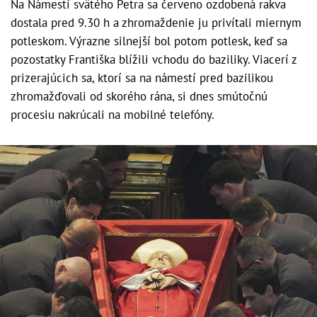
Na Námestí svätého Petra sa červeno ozdobená rakva
dostala pred 9.30 h a zhromaždenie ju privítali miernym
potleskom. Výrazne silnejší bol potom potlesk, keď sa
pozostatky Františka blížili vchodu do baziliky. Viacerí z
prizerajúcich sa, ktorí sa na námestí pred bazilikou
zhromažďovali od skorého rána, si dnes smútočnú
procesiu nakrúcali na mobilné telefóny.