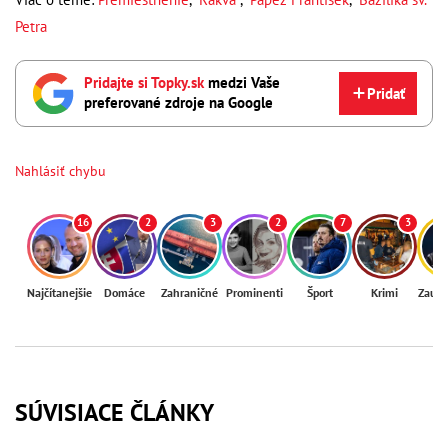
Petra
Pridajte si Topky.sk
medzi Vaše
Pridať
preferované zdroje na Google
Nahlásiť chybu
16
2
3
2
7
3
Najčítanejšie
Domáce
Zahraničné
Prominenti
Šport
Krimi
Zaují
SÚVISIACE ČLÁNKY