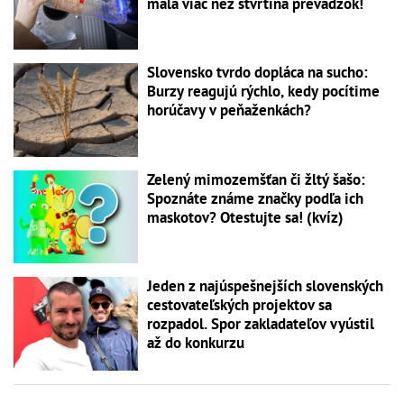
mala viac než štvrtina prevádzok!
Slovensko tvrdo dopláca na sucho:
Burzy reagujú rýchlo, kedy pocítime
horúčavy v peňaženkách?
Zelený mimozemšťan či žltý šašo:
Spoznáte známe značky podľa ich
maskotov? Otestujte sa! (kvíz)
Jeden z najúspešnejších slovenských
cestovateľských projektov sa
rozpadol. Spor zakladateľov vyústil
až do konkurzu