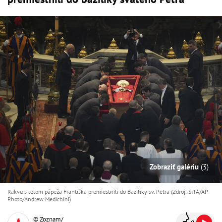
Zobraziť galériu
(3)
Rakvu s telom pápeža Františka premiestnili do Baziliky sv. Petra (Zdroj: SITA/AP
Photo/Andrew Medichini)
© Zoznam/