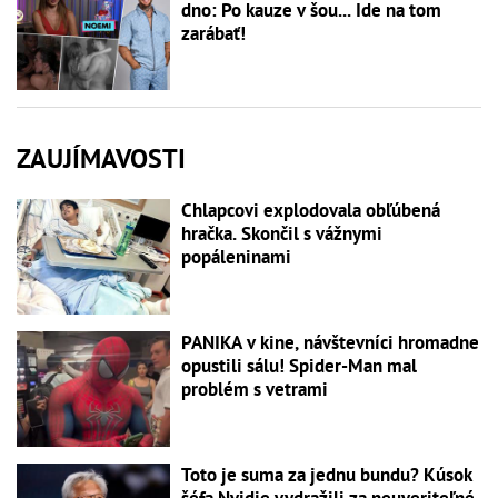
dno: Po kauze v šou... Ide na tom
zarábať!
ZAUJÍMAVOSTI
Chlapcovi explodovala obľúbená
hračka. Skončil s vážnymi
popáleninami
PANIKA v kine, návštevníci hromadne
opustili sálu! Spider-Man mal
problém s vetrami
Toto je suma za jednu bundu? Kúsok
šéfa Nvidie vydražili za neuveriteľné