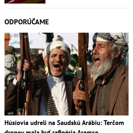
ODPORÚČAME
Húsíovia udreli na Saudskú Arábiu: Terčom
dronov mala byť rafinéria Aramco