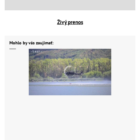
Živý prenos
Mohlo by vás zaujímať: