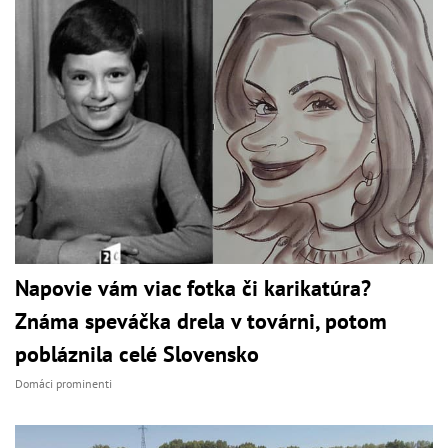
Napovie vám viac fotka či karikatúra?
Známa speváčka drela v továrni, potom
pobláznila celé Slovensko
Domáci prominenti