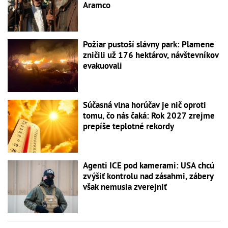
Aramco
Požiar pustoší slávny park: Plamene
zničili už 176 hektárov, návštevníkov
evakuovali
Súčasná vlna horúčav je nič oproti
tomu, čo nás čaká: Rok 2027 zrejme
prepíše teplotné rekordy
Agenti ICE pod kamerami: USA chcú
zvýšiť kontrolu nad zásahmi, zábery
však nemusia zverejniť