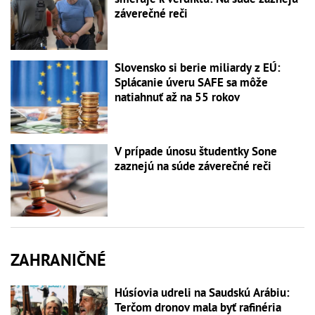
záverečné reči
Slovensko si berie miliardy z EÚ:
Splácanie úveru SAFE sa môže
natiahnuť až na 55 rokov
V prípade únosu študentky Sone
zaznejú na súde záverečné reči
ZAHRANIČNÉ
Húsíovia udreli na Saudskú Arábiu:
Terčom dronov mala byť rafinéria