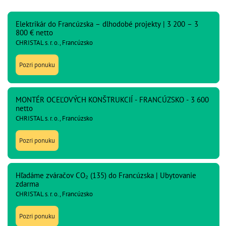
Elektrikár do Francúzska – dlhodobé projekty | 3 200 – 3
800 € netto
CHRISTAL s. r. o., Francúzsko
Pozri ponuku
MONTÉR OCEĽOVÝCH KONŠTRUKCIÍ - FRANCÚZSKO - 3 600
netto
CHRISTAL s. r. o., Francúzsko
Pozri ponuku
Hľadáme zváračov CO₂ (135) do Francúzska | Ubytovanie
zdarma
CHRISTAL s. r. o., Francúzsko
Pozri ponuku