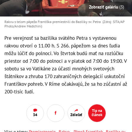
Zobraziť galériu
(3)
Rakvu s telom pápeža Františka premiestnili do Baziliky sv. Petra (Zdroj: SITA/AP
Photo/Andrew Medichini)
Pre verejnosť sa bazilika svätého Petra s vystavenou
rakvou otvorí o 11.00 h. S 266. pápežom sa dnes ľudia
môžu lúčiť do polnoci. Vo štvrtok budú mať na rozlúčku
priestor od 7:00 do polnoci a v piatok od 7:00 do 19:00. V
sobotu sa vo Vatikáne za účasti mnohých svetových
štátnikov a zhruba 170 zahraničných delegácií uskutoční
Františkov pohreb. V Ríme očakávajú, že sa ho zúčastní až
200-tisíc ľudí.
Tip na
34
Zdieľať
článok
Viac o téme:
Premiestnenie
,
Rakva
,
Pápež František
,
Bazilika sv.