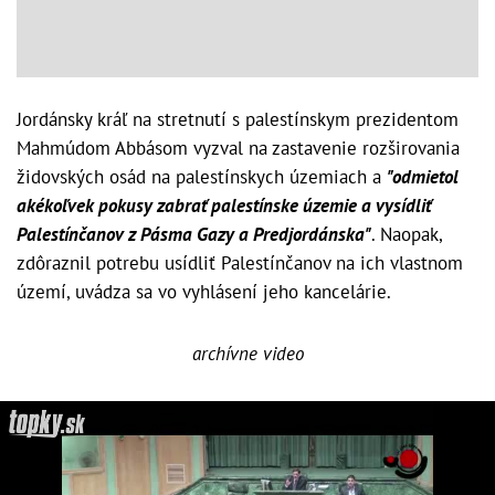
Jordánsky kráľ na stretnutí s palestínskym prezidentom
Mahmúdom Abbásom vyzval na zastavenie rozširovania
židovských osád na palestínskych územiach a
"odmietol
akékoľvek pokusy zabrať palestínske územie a vysídliť
Palestínčanov z Pásma Gazy a Predjordánska"
. Naopak,
zdôraznil potrebu usídliť Palestínčanov na ich vlastnom
území, uvádza sa vo vyhlásení jeho kancelárie.
archívne video