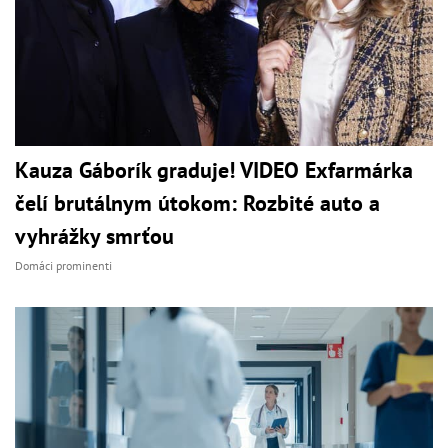
Kauza Gáborík graduje! VIDEO Exfarmárka
čelí brutálnym útokom: Rozbité auto a
vyhrážky smrťou
Domáci prominenti