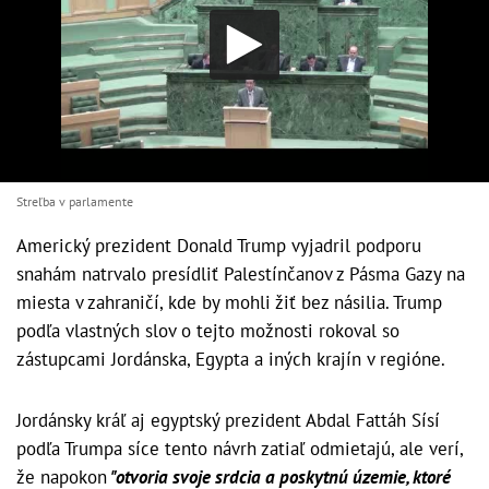
Streľba v parlamente
Americký prezident Donald Trump vyjadril podporu
snahám natrvalo presídliť Palestínčanov z Pásma Gazy na
miesta v zahraničí, kde by mohli žiť bez násilia. Trump
podľa vlastných slov o tejto možnosti rokoval so
zástupcami Jordánska, Egypta a iných krajín v regióne.
Jordánsky kráľ aj egyptský prezident Abdal Fattáh Sísí
podľa Trumpa síce tento návrh zatiaľ odmietajú, ale verí,
že napokon
"otvoria svoje srdcia a poskytnú územie, ktoré