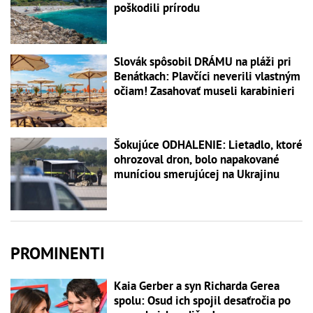
poškodili prírodu
Slovák spôsobil DRÁMU na pláži pri
Benátkach: Plavčíci neverili vlastným
očiam! Zasahovať museli karabinieri
Šokujúce ODHALENIE: Lietadlo, ktoré
ohrozoval dron, bolo napakované
muníciou smerujúcej na Ukrajinu
PROMINENTI
Kaia Gerber a syn Richarda Gerea
spolu: Osud ich spojil desaťročia po