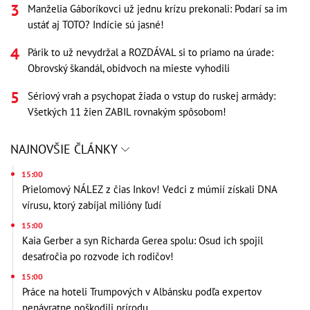
Manželia Gáboríkovci už jednu krízu prekonali: Podarí sa im
ustáť aj TOTO? Indície sú jasné!
Párik to už nevydržal a ROZDÁVAL si to priamo na úrade:
Obrovský škandál, obidvoch na mieste vyhodili
Sériový vrah a psychopat žiada o vstup do ruskej armády:
Všetkých 11 žien ZABIL rovnakým spôsobom!
NAJNOVŠIE ČLÁNKY
15:00
Prielomový NÁLEZ z čias Inkov! Vedci z múmií získali DNA
vírusu, ktorý zabíjal milióny ľudí
15:00
Kaia Gerber a syn Richarda Gerea spolu: Osud ich spojil
desaťročia po rozvode ich rodičov!
15:00
Práce na hoteli Trumpových v Albánsku podľa expertov
nenávratne poškodili prírodu