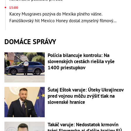
15:00
Kacey Musgraves pozýva do Mexika plného vášne.
Fanúšikovský hit Mexico Honey dostal zmyselný filmový
videoklip
DOMÁCE SPRÁVY
Polícia bilancuje kontrolu: Na
slovenských cestách riešila vyše
1400 priestupkov
Šutaj Eštok varuje: Úteky Ukrajincov
pred vojnou môžu zvýšiť tlak na
slovenské hranice
Takáč varuje: Nedostatok krmovín
trápi Slovensko aj ďalšie krajiny EÚ