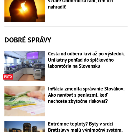
vzťah! Odborníčka radí, čím ich
nahradiť
DOBRÉ SPRÁVY
Cesta od odberu krvi až po výsledok:
Unikátny pohľad do špičkového
laboratória na Slovensku
FOTO
Inflácia zmenila správanie Slovákov:
Ako narábať s peniazmi, keď
nechcete zbytočne riskovať?
Extrémne teploty? Byty v srdci
Bratislavy majú výnimočný systém,