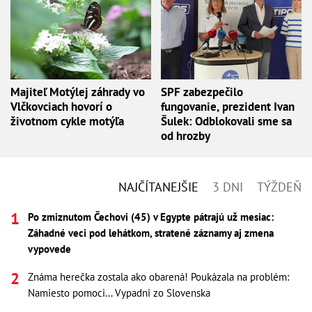
Majiteľ Motýlej záhrady vo
SPF zabezpečilo
Vlčkovciach hovorí o
fungovanie, prezident Ivan
životnom cykle motýľa
Šulek: Odblokovali sme sa
od hrozby
NAJČÍTANEJŠIE
3 DNI
TÝŽDEŇ
Po zmiznutom Čechovi (45) v Egypte pátrajú už mesiac:
Záhadné veci pod lehátkom, stratené záznamy aj zmena
vypovede
Známa herečka zostala ako obarená! Poukázala na problém:
Namiesto pomoci... Vypadni zo Slovenska