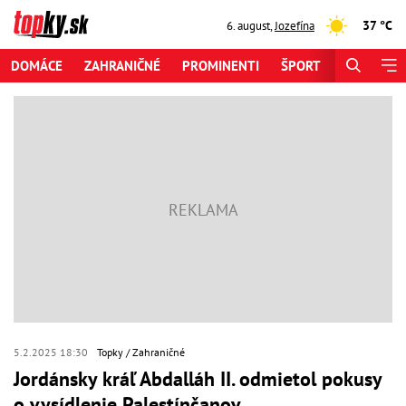
37 °C
6. august
,
Jozefína
DOMÁCE
ZAHRANIČNÉ
PROMINENTI
ŠPORT
ZAUJÍMAV
5.2.2025 18:30
Topky
Zahraničné
Jordánsky kráľ Abdalláh II. odmietol pokusy
o vysídlenie Palestínčanov