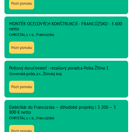
Pozri ponuku
MONTÉR OCEĽOVÝCH KONŠTRUKCIÍ - FRANCÚZSKO - 3 600
netto
CHRISTAL s. r. o., Francúzsko
Pozri ponuku
Poštový doručovateľ - retailový poradca Pošta Žilina 1
Slovenská pošta, a.s., Žilinský kraj
Pozri ponuku
Elektrikár do Francúzska – dlhodobé projekty | 3 200 – 3
800 € netto
CHRISTAL s. r. o., Francúzsko
Pozri ponuku