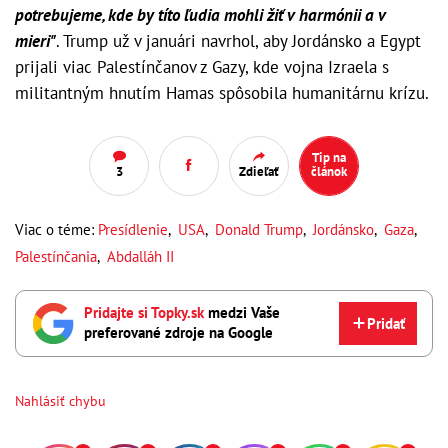
potrebujeme, kde by títo ľudia mohli žiť v harmónii a v
mieri"
. Trump už v januári navrhol, aby Jordánsko a Egypt
prijali viac Palestínčanov z Gazy, kde vojna Izraela s
militantným hnutím Hamas spôsobila humanitárnu krízu.
Tip na
3
Zdieľať
článok
Viac o téme:
Presídlenie
,
USA
,
Donald Trump
,
Jordánsko
,
Gaza
,
Palestínčania
,
Abdalláh II
Pridajte si Topky.sk
medzi Vaše
Pridať
preferované zdroje na Google
Nahlásiť chybu