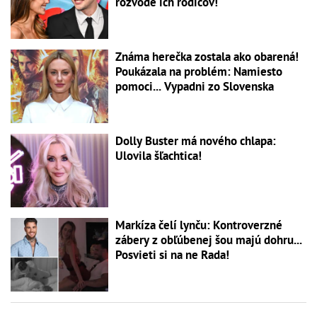
rozvode ich rodičov!
Známa herečka zostala ako obarená!
Poukázala na problém: Namiesto
pomoci... Vypadni zo Slovenska
Dolly Buster má nového chlapa:
Ulovila šľachtica!
Markíza čelí lynču: Kontroverzné
zábery z obľúbenej šou majú dohru...
Posvieti si na ne Rada!