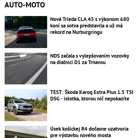
AUTO-MOTO
Nová Trieda CLA 45 s výkonom 680
koní sa sotva predstavila a už má
rekord na Nurburgringu
NDS začala s vylepšovaním vozovky
na diaľnici D1 za Trnavou
TEST: Škoda Karoq Extra Plus 1.5 TSI
DSG - istotka, ktorou nič nepokazíte
Úsek košickej R4 dočasne uzatvoria
pre výstavbu nového mosta