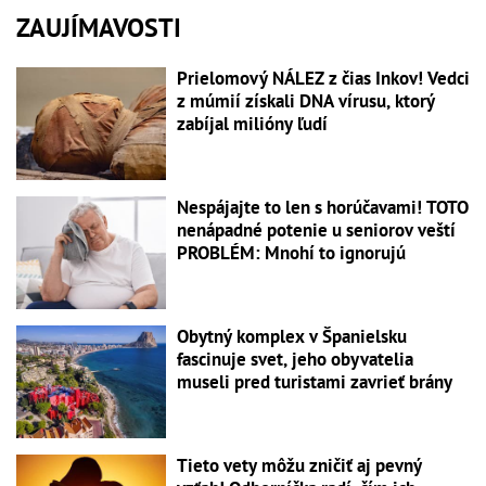
ZAUJÍMAVOSTI
Prielomový NÁLEZ z čias Inkov! Vedci
z múmií získali DNA vírusu, ktorý
zabíjal milióny ľudí
Nespájajte to len s horúčavami! TOTO
nenápadné potenie u seniorov veští
PROBLÉM: Mnohí to ignorujú
Obytný komplex v Španielsku
fascinuje svet, jeho obyvatelia
museli pred turistami zavrieť brány
Tieto vety môžu zničiť aj pevný