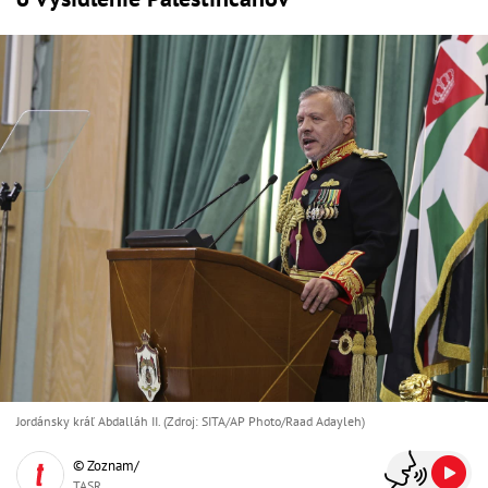
Jordánsky kráľ Abdalláh II. (Zdroj: SITA/AP Photo/Raad Adayleh)
© Zoznam/
TASR