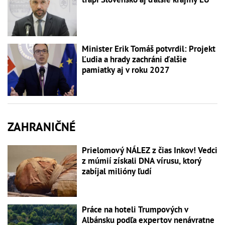
Minister Erik Tomáš potvrdil: Projekt
Ľudia a hrady zachráni ďalšie
pamiatky aj v roku 2027
ZAHRANIČNÉ
Prielomový NÁLEZ z čias Inkov! Vedci
z múmií získali DNA vírusu, ktorý
zabíjal milióny ľudí
Práce na hoteli Trumpových v
Albánsku podľa expertov nenávratne