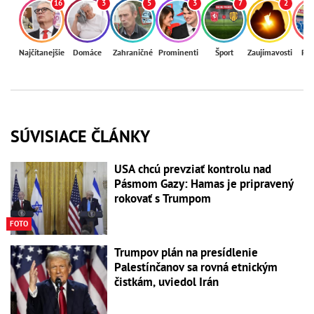
16
3
5
3
7
2
Najčítanejšie
Domáce
Zahraničné
Prominenti
Šport
Zaujímavosti
Reg
SÚVISIACE ČLÁNKY
USA chcú prevziať kontrolu nad
Pásmom Gazy: Hamas je pripravený
rokovať s Trumpom
FOTO
Trumpov plán na presídlenie
Palestínčanov sa rovná etnickým
čistkám, uviedol Irán