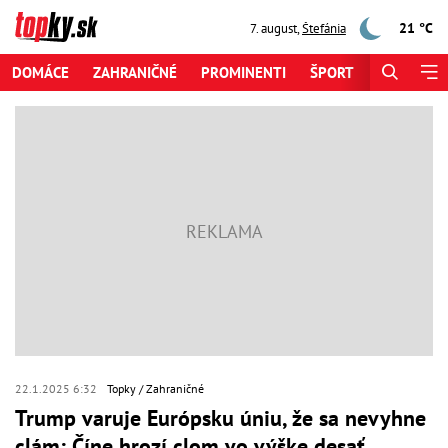
21 °C
7. august
,
Štefánia
DOMÁCE
ZAHRANIČNÉ
PROMINENTI
ŠPORT
ZAUJÍMAV
22.1.2025 6:32
Topky
Zahraničné
Trump varuje Európsku úniu, že sa nevyhne
clám: Číne hrozí clom vo výške desať