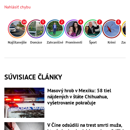
Nahlásiť chybu
16
5
2
4
7
5
Najčítanejšie
Domáce
Zahraničné
Prominenti
Šport
Krimi
Zaují
SÚVISIACE ČLÁNKY
Masový hrob v Mexiku: 58 tiel
nájdených v štáte Chihuahua,
vyšetrovanie pokračuje
V Číne odsúdili na trest smrti muža,