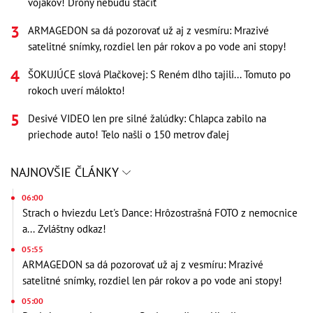
vojakov! Drony nebudú stačiť
ARMAGEDON sa dá pozorovať už aj z vesmíru: Mrazivé
satelitné snímky, rozdiel len pár rokov a po vode ani stopy!
ŠOKUJÚCE slová Plačkovej: S Reném dlho tajili... Tomuto po
rokoch uverí málokto!
Desivé VIDEO len pre silné žalúdky: Chlapca zabilo na
priechode auto! Telo našli o 150 metrov ďalej
NAJNOVŠIE ČLÁNKY
06:00
Strach o hviezdu Let's Dance: Hrôzostrašná FOTO z nemocnice
a... Zvláštny odkaz!
05:55
ARMAGEDON sa dá pozorovať už aj z vesmíru: Mrazivé
satelitné snímky, rozdiel len pár rokov a po vode ani stopy!
05:00