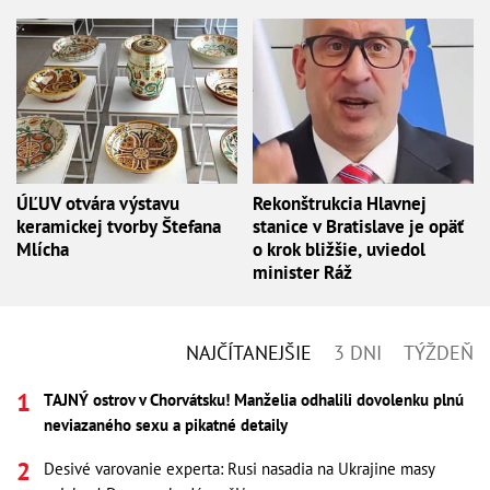
ÚĽUV otvára výstavu
Rekonštrukcia Hlavnej
keramickej tvorby Štefana
stanice v Bratislave je opäť
Mlícha
o krok bližšie, uviedol
minister Ráž
NAJČÍTANEJŠIE
3 DNI
TÝŽDEŇ
TAJNÝ ostrov v Chorvátsku! Manželia odhalili dovolenku plnú
neviazaného sexu a pikatné detaily
Desivé varovanie experta: Rusi nasadia na Ukrajine masy