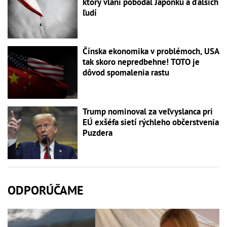
ktorý vlani pobodal Japonku a ďalších
ľudí
Čínska ekonomika v problémoch, USA
tak skoro nepredbehne! TOTO je
dôvod spomalenia rastu
Trump nominoval za veľvyslanca pri
EÚ exšéfa sietí rýchleho občerstvenia
Puzdera
ODPORÚČAME