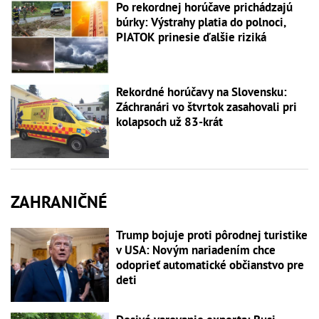
Po rekordnej horúčave prichádzajú
búrky: Výstrahy platia do polnoci,
PIATOK prinesie ďalšie riziká
Rekordné horúčavy na Slovensku:
Záchranári vo štvrtok zasahovali pri
kolapsoch už 83-krát
ZAHRANIČNÉ
Trump bojuje proti pôrodnej turistike
v USA: Novým nariadením chce
odoprieť automatické občianstvo pre
deti