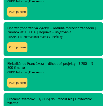
CHRISTAL s. r. o., Francúzsko
Pozri ponuku
Operátor/operátorka výroby – obsluha meracích zariadení |
Zárobok až 1 500 € | Doprava + ubytovanie
TRANSFER International Staff k.s., Piešťany
Pozri ponuku
Elektrikár do Francúzska – dlhodobé projekty | 3 200 – 3
800 € netto
CHRISTAL s. r. o., Francúzsko
Pozri ponuku
Hľadáme zváračov CO₂ (135) do Francúzska | Ubytovanie
zdarma