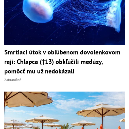
Smrtiaci útok v obľúbenom dovolenkovom
raji: Chlapca (†13) obkľúčili medúzy,
pomôcť mu už nedokázali
Zahraničné