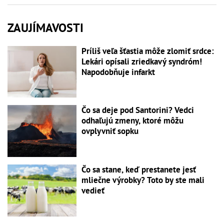
ZAUJÍMAVOSTI
Príliš veľa šťastia môže zlomiť srdce:
Lekári opísali zriedkavý syndróm!
Napodobňuje infarkt
Čo sa deje pod Santorini? Vedci
odhaľujú zmeny, ktoré môžu
ovplyvniť sopku
Čo sa stane, keď prestanete jesť
mliečne výrobky? Toto by ste mali
vedieť