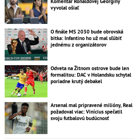
Komentár Ronaldovej Georginy
vyvolal ošiaľ
O finále MS 2030 bude obrovská
bitka: Infantino ho už mal sľúbiť
jednému z organizátorov
Odveta na Žitnom ostrove bude len
formalitou: DAC v Holandsku schytal
poriadne krutý debakel
Arsenal mal pripravené milióny, Real
požadoval viac: Vinícius spečatil
svoju futbalovú budúcnosť