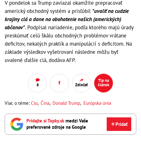
V pondelok sa Trump zaviazal okamžite prepracovať
americký obchodný systém a prisľúbil
"uvaliť na cudzie
krajiny clá a dane na obohatenie našich (amerických)
občanov"
. Podpísal nariadenie, podľa ktorého majú úrady
preskúmať celú škálu obchodných problémov vrátane
deficitov, nekalých praktík a manipulácií s deficitom. Na
základe výsledkov vyšetrovaní následne môžu byť
uvalené ďalšie clá, dodáva AFP.
Tip na
8
Zdieľať
článok
Viac o téme:
Clo
,
Čína
,
Donald Trump
,
Európska únia
Pridajte si Topky.sk
medzi Vaše
Pridať
preferované zdroje na Google