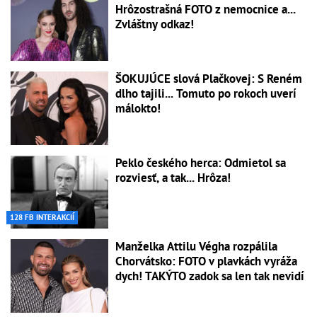
Hrôzostrašná FOTO z nemocnice a...
Zvláštny odkaz!
ŠOKUJÚCE slová Plačkovej: S Reném
dlho tajili... Tomuto po rokoch uverí
málokto!
Peklo českého herca: Odmietol sa
rozviesť, a tak... Hrôza!
128 FB INTERAKCIÍ
Manželka Attilu Végha rozpálila
Chorvátsko: FOTO v plavkách vyráža
dych! TAKÝTO zadok sa len tak nevidí