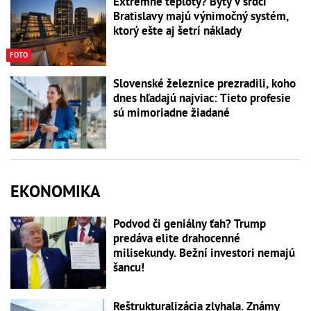
Extrémne teploty? Byty v srdci
Bratislavy majú výnimočný systém,
ktorý ešte aj šetrí náklady
FOTO
Slovenské železnice prezradili, koho
dnes hľadajú najviac: Tieto profesie
sú mimoriadne žiadané
EKONOMIKA
Podvod či geniálny ťah? Trump
predáva elite drahocenné
milisekundy. Bežní investori nemajú
šancu!
Reštrukturalizácia zlyhala. Známy