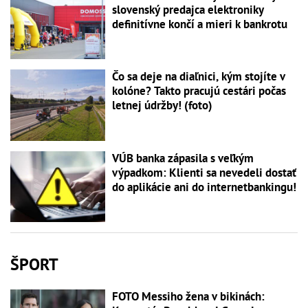
slovenský predajca elektroniky
definitívne končí a mieri k bankrotu
Čo sa deje na diaľnici, kým stojíte v
kolóne? Takto pracujú cestári počas
letnej údržby! (foto)
VÚB banka zápasila s veľkým
výpadkom: Klienti sa nevedeli dostať
do aplikácie ani do internetbankingu!
ŠPORT
FOTO Messiho žena v bikinách: