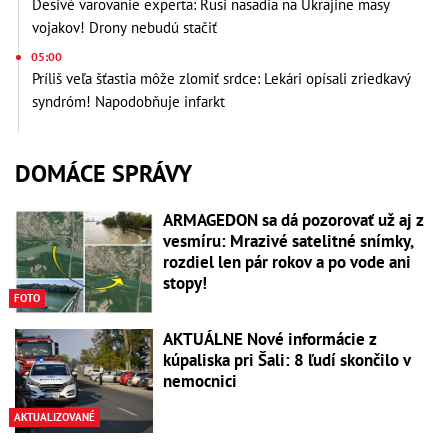
Desivé varovanie experta: Rusi nasadia na Ukrajine masy
vojakov! Drony nebudú stačiť
05:00
Príliš veľa šťastia môže zlomiť srdce: Lekári opísali zriedkavý
syndróm! Napodobňuje infarkt
DOMÁCE SPRÁVY
ARMAGEDON sa dá pozorovať už aj z
vesmíru: Mrazivé satelitné snímky,
rozdiel len pár rokov a po vode ani
stopy!
FOTO
AKTUÁLNE Nové informácie z
kúpaliska pri Šali: 8 ľudí skončilo v
nemocnici
AKTUALIZOVANÉ