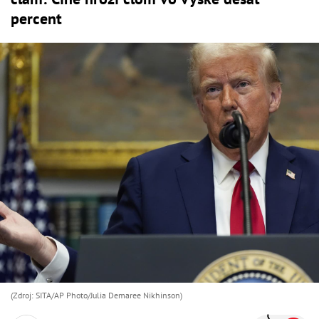
percent
(Zdroj: SITA/AP Photo/Julia Demaree Nikhinson)