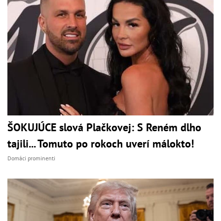
ŠOKUJÚCE slová Plačkovej: S Reném dlho
tajili... Tomuto po rokoch uverí málokto!
Domáci prominenti