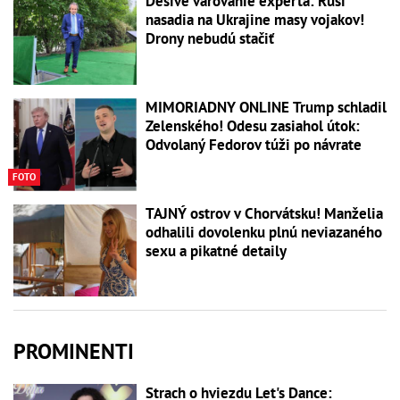
Desivé varovanie experta: Rusi
nasadia na Ukrajine masy vojakov!
Drony nebudú stačiť
MIMORIADNY ONLINE Trump schladil
Zelenského! Odesu zasiahol útok:
Odvolaný Fedorov túži po návrate
FOTO
TAJNÝ ostrov v Chorvátsku! Manželia
odhalili dovolenku plnú neviazaného
sexu a pikatné detaily
PROMINENTI
Strach o hviezdu Let's Dance: