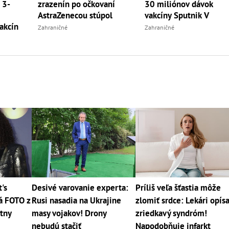
 3-
zrazenín po očkovaní
30 miliónov dávok
AstraZenecou stúpol
vakcíny Sputnik V
akcín
Zahraničné
Zahraničné
's
Desivé varovanie experta:
Príliš veľa šťastia môže
á FOTO z
Rusi nasadia na Ukrajine
zlomiť srdce: Lekári opísa
štny
masy vojakov! Drony
zriedkavý syndróm!
nebudú stačiť
Napodobňuje infarkt