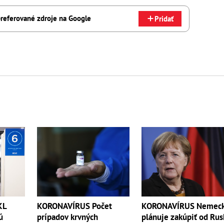
referované zdroje na Google
Pridať
KL
KORONAVÍRUS Počet
KORONAVÍRUS Nemec
ú
prípadov krvných
plánuje zakúpiť od Rus