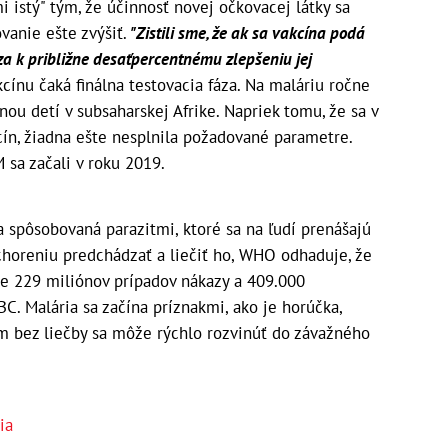
mi istý" tým, že účinnosť novej očkovacej látky sa
vanie ešte zvýšiť.
"Zistili sme, že ak sa vakcína podá
a k približne desaťpercentnému zlepšeniu jej
kcínu čaká finálna testovacia fáza. Na maláriu ročne
nou detí v subsaharskej Afrike. Napriek tomu, že sa v
ín, žiadna ešte nesplnila požadované parametre.
 sa začali v roku 2019.
a spôsobovaná parazitmi, ktoré sa na ľudí prenášajú
oreniu predchádzať a liečiť ho, WHO odhaduje, že
te 229 miliónov prípadov nákazy a 409.000
BC. Malária sa začína príznakmi, ako je horúčka,
om bez liečby sa môže rýchlo rozvinúť do závažného
ia