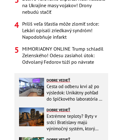
na Ukrajine masy vojakov! Drony
nebudú stačiť
Príliš veľa šťastia môže zlomiť srdce:
Lekári opísali zriedkavý syndróm!
Napodobňuje infarkt
MIMORIADNY ONLINE Trump schladil
Zelenského! Odesu zasiahol útok:
Odvolaný Fedorov túži po návrate
DOBRE VEDIEŤ
Cesta od odberu krvi až po
výsledok: Unikátny pohľad
do špičkového laboratória na
Slovensku
DOBRE VEDIEŤ
Extrémne teploty? Byty v
srdci Bratislavy majú
výnimočný systém, ktorý
ešte aj šetrí náklady
DOBRE VEDIEŤ