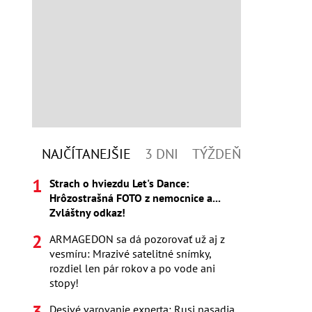
NAJČÍTANEJŠIE
3 DNI
TÝŽDEŇ
Strach o hviezdu Let's Dance:
Hrôzostrašná FOTO z nemocnice a...
Zvláštny odkaz!
ARMAGEDON sa dá pozorovať už aj z
vesmíru: Mrazivé satelitné snímky,
rozdiel len pár rokov a po vode ani
stopy!
Desivé varovanie experta: Rusi nasadia