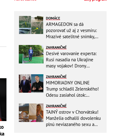
DOMÁCE
ARMAGEDON sa dá
pozorovať už aj z vesmíru:
Mrazivé satelitné snímky,
rozdiel len pár rokov a po
ZAHRANIČNÉ
vode ani stopy!
Desivé varovanie experta:
Rusi nasadia na Ukrajine
masy vojakov! Drony
nebudú stačiť
ZAHRANIČNÉ
MIMORIADNY ONLINE
Trump schladil Zelenského!
Odesu zasiahol útok:
Odvolaný Fedorov túži po
ZAHRANIČNÉ
návrate
TAJNÝ ostrov v Chorvátsku!
Manželia odhalili dovolenku
plnú neviazaného sexu a
ko
pikatné detaily
ka