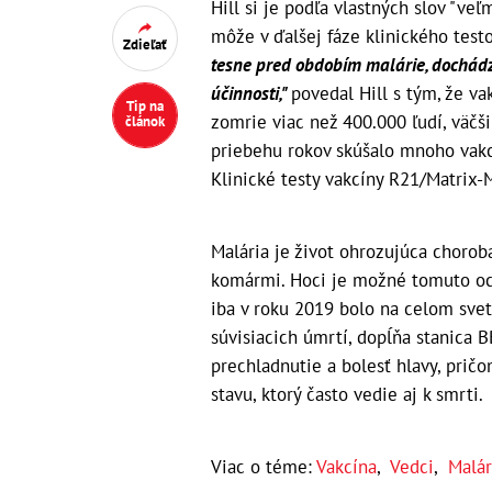
Hill si je podľa vlastných slov "veľ
môže v ďalšej fáze klinického testo
Zdieľať
tesne pred obdobím malárie, dochádz
účinnosti,"
povedal Hill s tým, že va
Tip na
zomrie viac než 400.000 ľudí, väčši
článok
priebehu rokov skúšalo mnoho vakc
Klinické testy vakcíny R21/Matrix-M
Malária je život ohrozujúca chorob
komármi. Hoci je možné tomuto och
iba v roku 2019 bolo na celom sve
súvisiacich úmrtí, dopĺňa stanica B
prechladnutie a bolesť hlavy, prič
stavu, ktorý často vedie aj k smrti.
Viac o téme:
Vakcína
,
Vedci
,
Malár