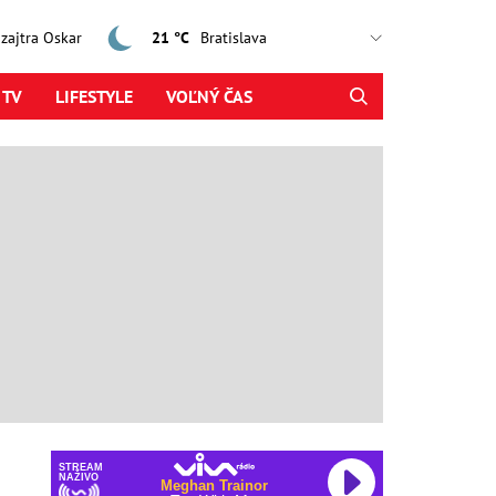
, zajtra Oskar
21 °C
 TV
LIFESTYLE
VOĽNÝ ČAS
STREAM
NAŽIVO
Meghan Trainor