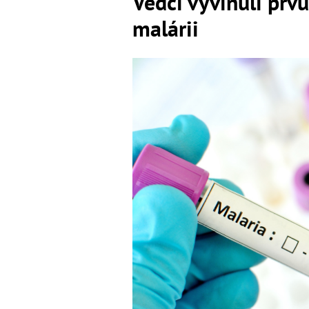
Vedci vyvinuli prv
malárii