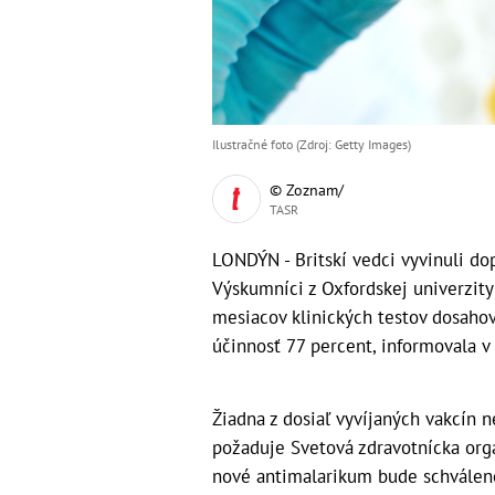
Ilustračné foto (Zdroj: Getty Images)
© Zoznam/
TASR
LONDÝN - Britskí vedci vyvinuli dop
Výskumníci z Oxfordskej univerzity
mesiacov klinických testov dosaho
účinnosť 77 percent, informovala v
Žiadna z dosiaľ vyvíjaných vakcín 
požaduje Svetová zdravotnícka orga
nové antimalarikum bude schválené