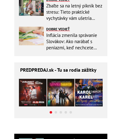
Zbaľte sa na letný piknik bez
stresu: Tieto praktické
vychytávky vám ušetria
miesto v batohu!
DOBRE VEDIEŤ
Inflácia zmenila správanie
Slovákov: Ako narábať s
peniazmi, keď nechcete
zbytočne riskovať?
PREDPREDAJ
.sk - Tu sa rodia zážitky