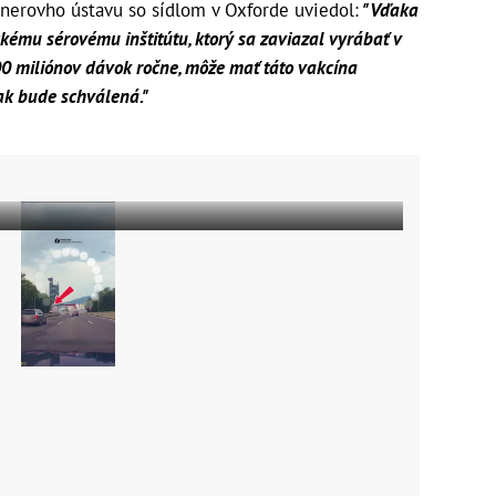
nnerovho ústavu so sídlom v Oxforde uviedol:
"Vďaka
ému sérovému inštitútu, ktorý sa zaviazal vyrábať v
0 miliónov dávok ročne, môže mať táto vakcína
ak bude schválená."