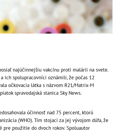
osiaľ najúčinnejšiu vakcínu proti malárii na svete.
 a ich spolupracovníci oznámili, že počas 12
vala očkovacia látka s názvom R21/Matrix-M
 piatok spravodajská stanica Sky News.
nedosahovala účinnosť nad 75 percent, ktorú
nizácia (WHO). Tím stojaci za jej vývojom dúfa, že
 pre použitie do dvoch rokov. Spoluautor