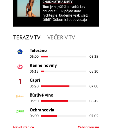
CHUDNUTIE A DIÉTY
Toto je najväčšia revolúcia v
chudnutí: Tuk pôjde dole
rýchlejšie, budeme však všetci
štíhli? Odborníci odpovedajú
TERAZ V TV
VEČER V TV
Teleráno
06:00
08:25
Ranné noviny
06:15
08:20
Capri
05:20
07:00
Búrlivé víno
05:50
06:45
Ochrancovia
06:00
07:05
Navoľ stanice
Celý program