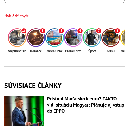
Nahlásiť chybu
16
3
5
4
7
6
Najčítanejšie
Domáce
Zahraničné
Prominenti
Šport
Krimi
Zaují
SÚVISIACE ČLÁNKY
Pristúpi Maďarsko k euru? TAKTO
vidí situáciu Magyar: Plánuje aj vstup
do EPPO