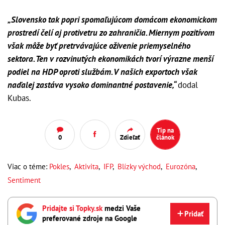
„Slovensko tak popri spomaľujúcom domácom ekonomickom
prostredí čelí aj protivetru zo zahraničia. Miernym pozitívom
však môže byť pretrvávajúce oživenie priemyselného
sektora. Ten v rozvinutých ekonomikách tvorí výrazne menší
podiel na HDP oproti službám. V našich exportoch však
naďalej zastáva vysoko dominantné postavenie,“
dodal
Kubas.
Tip na
0
Zdieľať
článok
Viac o téme:
Pokles
,
Aktivita
,
IFP
,
Blízky východ
,
Eurozóna
,
Sentiment
Pridajte si Topky.sk
medzi Vaše
Pridať
preferované zdroje na Google