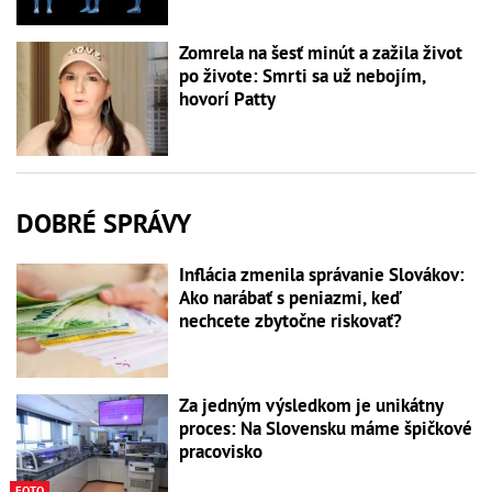
Zomrela na šesť minút a zažila život
po živote: Smrti sa už nebojím,
hovorí Patty
DOBRÉ SPRÁVY
Inflácia zmenila správanie Slovákov:
Ako narábať s peniazmi, keď
nechcete zbytočne riskovať?
Za jedným výsledkom je unikátny
proces: Na Slovensku máme špičkové
pracovisko
FOTO