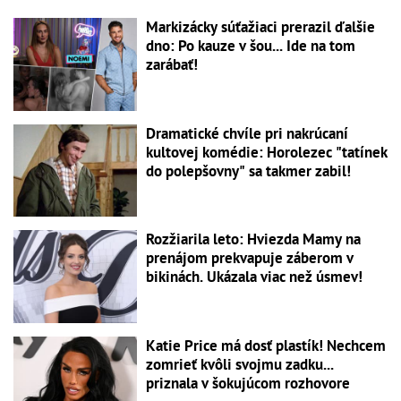
Markizácky súťažiaci prerazil ďalšie
dno: Po kauze v šou... Ide na tom
zarábať!
Dramatické chvíle pri nakrúcaní
kultovej komédie: Horolezec "tatínek
do polepšovny" sa takmer zabil!
Rozžiarila leto: Hviezda Mamy na
prenájom prekvapuje záberom v
bikinách. Ukázala viac než úsmev!
Katie Price má dosť plastík! Nechcem
zomrieť kvôli svojmu zadku...
priznala v šokujúcom rozhovore