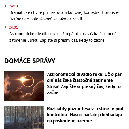
24:10
Dramatické chvíle pri nakrúcaní kultovej komédie: Horolezec
"tatínek do polepšovny" sa takmer zabil!
24:01
Astronomické divadlo roka: Už o pár dní nás čaká čiastočné
zatmenie Slnka! Zapíšte si presný čas, kedy to začne
DOMÁCE SPRÁVY
Astronomické divadlo roka: Už o pár
dní nás čaká čiastočné zatmenie
Slnka! Zapíšte si presný čas, kedy to
začne
Rozsiahly požiar lesa v Trstíne je pod
kontrolou: Hasiči naďalej dohliadajú
na poškodené územie