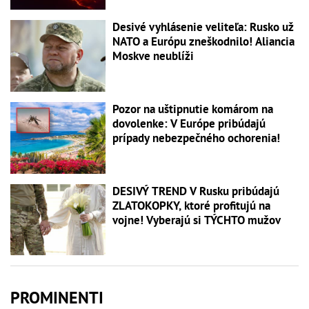
Desivé vyhlásenie veliteľa: Rusko už
NATO a Európu zneškodnilo! Aliancia
Moskve neublíži
Pozor na uštipnutie komárom na
dovolenke: V Európe pribúdajú
prípady nebezpečného ochorenia!
DESIVÝ TREND V Rusku pribúdajú
ZLATOKOPKY, ktoré profitujú na
vojne! Vyberajú si TÝCHTO mužov
PROMINENTI