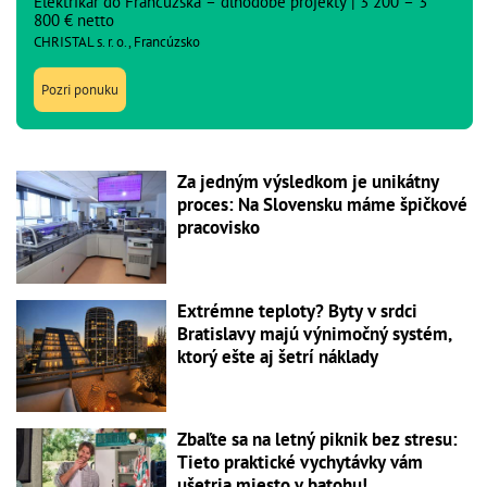
Elektrikár do Francúzska – dlhodobé projekty | 3 200 – 3
800 € netto
CHRISTAL s. r. o., Francúzsko
Pozri ponuku
Za jedným výsledkom je unikátny
proces: Na Slovensku máme špičkové
pracovisko
Extrémne teploty? Byty v srdci
Bratislavy majú výnimočný systém,
ktorý ešte aj šetrí náklady
Zbaľte sa na letný piknik bez stresu:
Tieto praktické vychytávky vám
ušetria miesto v batohu!