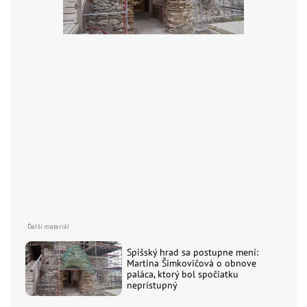
Spišský hrad sa postupne mení:
Martina Šimkovičová o obnove
paláca, ktorý bol spočiatku
neprístupný