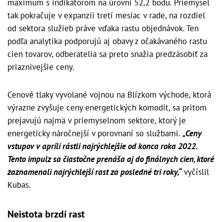
maximum s indikátorom na úrovni 52,2 bodu. Priemysel
tak pokračuje v expanzii tretí mesiac v rade, na rozdiel
od sektora služieb práve vďaka rastu objednávok. Ten
podľa analytika podporujú aj obavy z očakávaného rastu
cien tovarov, odberatelia sa preto snažia predzásobiť za
priaznivejšie ceny.
Cenové tlaky vyvolané vojnou na Blízkom východe, ktorá
výrazne zvyšuje ceny energetických komodít, sa pritom
prejavujú najmä v priemyselnom sektore, ktorý je
energeticky náročnejší v porovnaní so službami.
„Ceny
vstupov v apríli rástli najrýchlejšie od konca roka 2022.
Tento impulz sa čiastočne prenáša aj do finálnych cien, ktoré
zaznamenali najrýchlejší rast za posledné tri roky,“
vyčíslil
Kubas.
Neistota brzdí rast