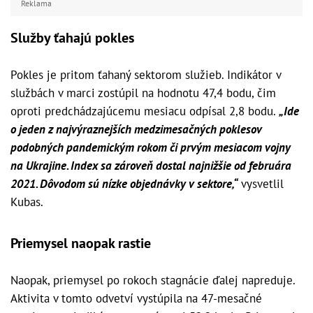
Reklama
Služby ťahajú pokles
Pokles je pritom ťahaný sektorom služieb. Indikátor v
službách v marci zostúpil na hodnotu 47,4 bodu, čim
oproti predchádzajúcemu mesiacu odpísal 2,8 bodu.
„Ide
o jeden z najvýraznejších medzimesačných poklesov
podobných pandemickým rokom či prvým mesiacom vojny
na Ukrajine. Index sa zároveň dostal najnižšie od februára
2021. Dôvodom sú nízke objednávky v sektore,“
vysvetlil
Kubas.
Priemysel naopak rastie
Naopak, priemysel po rokoch stagnácie ďalej napreduje.
Aktivita v tomto odvetví vystúpila na 47-mesačné