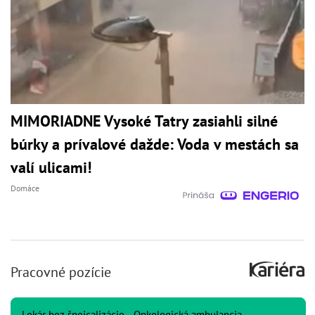
MIMORIADNE Vysoké Tatry zasiahli silné
búrky a prívalové dažde: Voda v mestách sa
valí ulicami!
Domáce
Pracovné pozície
Lekár bez špeicalizácie - Onkologická ambulancia -