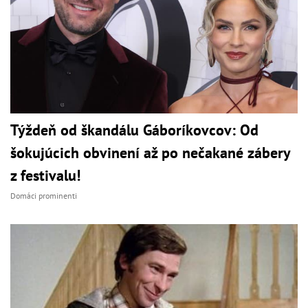
Týždeň od škandálu Gáboríkovcov: Od
šokujúcich obvinení až po nečakané zábery
z festivalu!
Domáci prominenti