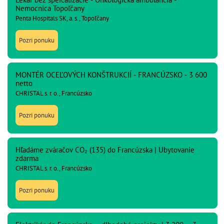
Nemocnica Topoľčany
Penta Hospitals SK, a. s., Topoľčany
Pozri ponuku
MONTÉR OCEĽOVÝCH KONŠTRUKCIÍ - FRANCÚZSKO - 3 600
netto
CHRISTAL s. r. o., Francúzsko
Pozri ponuku
Hľadáme zváračov CO₂ (135) do Francúzska | Ubytovanie
zdarma
CHRISTAL s. r. o., Francúzsko
Pozri ponuku