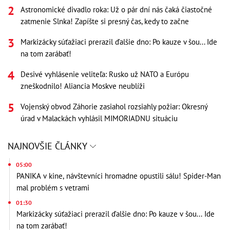
Astronomické divadlo roka: Už o pár dní nás čaká čiastočné
zatmenie Slnka! Zapíšte si presný čas, kedy to začne
Markizácky súťažiaci prerazil ďalšie dno: Po kauze v šou... Ide
na tom zarábať!
Desivé vyhlásenie veliteľa: Rusko už NATO a Európu
zneškodnilo! Aliancia Moskve neublíži
Vojenský obvod Záhorie zasiahol rozsiahly požiar: Okresný
úrad v Malackách vyhlásil MIMORIADNU situáciu
NAJNOVŠIE ČLÁNKY
05:00
PANIKA v kine, návštevníci hromadne opustili sálu! Spider-Man
mal problém s vetrami
01:30
Markizácky súťažiaci prerazil ďalšie dno: Po kauze v šou... Ide
na tom zarábať!