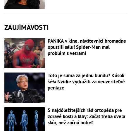
ZAUJÍMAVOSTI
PANIKA v kine, návštevníci hromadne
opustili sálu! Spider-Man mal
problém s vetrami
Toto je suma za jednu bundu? Kúsok
šéfa Nvidie vydražili za neuveriteľné
peniaze
5 najdôležitejších rád ortopéda pre
zdravé kosti a kĺby: Začať treba oveľa
skôr, než začnú bolieť