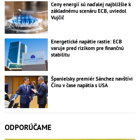
Ceny energií sú naďalej najbližšie k
základnému scenáru ECB, uviedol
Vujčič
Energetické napätie rastie: ECB
varuje pred rizikom pre finančnú
stabilitu
Španielsky premiér Sánchez navštívi
Čínu v čase napätia s USA
ODPORÚČAME