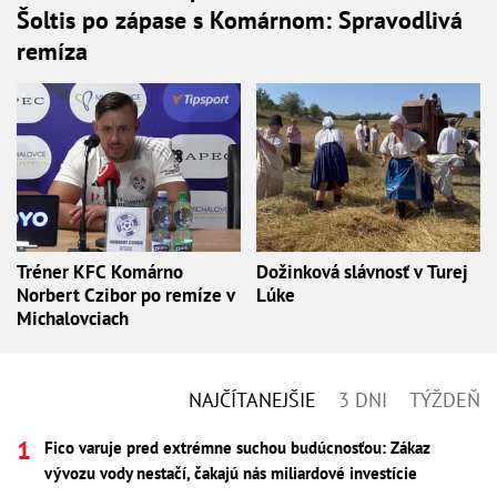
Šoltis po zápase s Komárnom: Spravodlivá
remíza
Tréner KFC Komárno
Dožinková slávnosť v Turej
Norbert Czibor po remíze v
Lúke
Michalovciach
NAJČÍTANEJŠIE
3 DNI
TÝŽDEŇ
Fico varuje pred extrémne suchou budúcnosťou: Zákaz
vývozu vody nestačí, čakajú nás miliardové investície