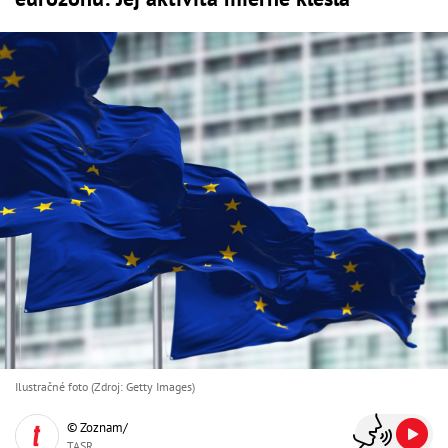
Ilustračné foto (Zdroj: Getty Images)
© Zoznam/
TASR