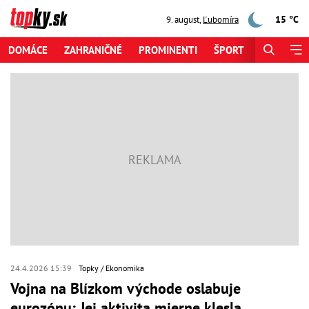
15 °C
9. august
,
Ľubomíra
DOMÁCE
ZAHRANIČNÉ
PROMINENTI
ŠPORT
ZAUJÍMAV
24.4.2026 15:39
Topky
Ekonomika
Vojna na Blízkom východe oslabuje
eurozónu: Jej aktivita mierne klesla