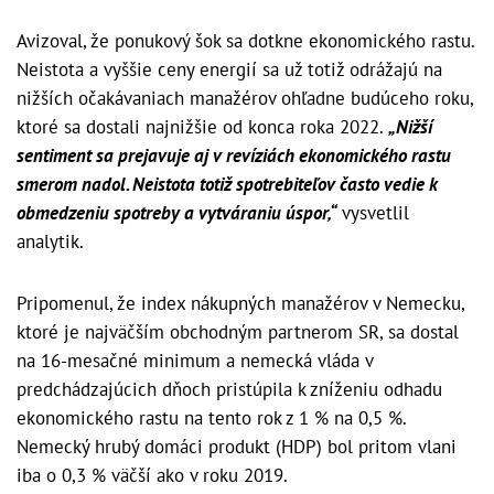
Avizoval, že ponukový šok sa dotkne ekonomického rastu.
Neistota a vyššie ceny energií sa už totiž odrážajú na
nižších očakávaniach manažérov ohľadne budúceho roku,
ktoré sa dostali najnižšie od konca roka 2022.
„Nižší
sentiment sa prejavuje aj v revíziách ekonomického rastu
smerom nadol. Neistota totiž spotrebiteľov často vedie k
obmedzeniu spotreby a vytváraniu úspor,“
vysvetlil
analytik.
Pripomenul, že index nákupných manažérov v Nemecku,
ktoré je najväčším obchodným partnerom SR, sa dostal
na 16-mesačné minimum a nemecká vláda v
predchádzajúcich dňoch pristúpila k zníženiu odhadu
ekonomického rastu na tento rok z 1 % na 0,5 %.
Nemecký hrubý domáci produkt (HDP) bol pritom vlani
iba o 0,3 % väčší ako v roku 2019.