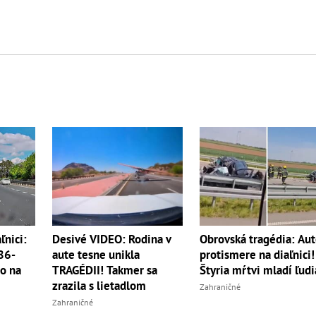
ľnici:
Desivé VIDEO: Rodina v
Obrovská tragédia: Aut
86-
aute tesne unikla
protismere na diaľnici!
to na
TRAGÉDII! Takmer sa
Štyria mŕtvi mladí ľudi
zrazila s lietadlom
Zahraničné
Zahraničné