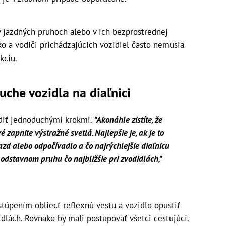
v jazdných pruhoch alebo v ich bezprostrednej
ko a vodiči prichádzajúcich vozidiel často nemusia
kciu.
uche vozidla na diaľnici
iadiť jednoduchými krokmi.
"Akonáhle zistíte, že
 zapnite výstražné svetlá. Najlepšie je, ak je to
jazd alebo odpočívadlo a čo najrýchlejšie diaľnicu
v odstavnom pruhu čo najbližšie pri zvodidlách,"
túpením obliecť reflexnú vestu a vozidlo opustiť
idlách. Rovnako by mali postupovať všetci cestujúci.