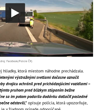
Zdroj: Facebook/Policie ČR)
ej hliadky, ktorá miestom náhodne prechádzala.
vietenými výstražnými svetlami dočasne označil
by dvojicu ochránil pred prichádzajúcimi vozidlami –
 týmto pruhom pred blízkym stúpaním bežne
čne sa im potom podarilo dodávku dotlačiť posledné
ečne odstavili,"
opisuje polícia, ktorá upozorňuje,
e je v žiadnom prípade odporúčané.