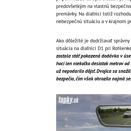
predovšetkým na vlastnú bezpečnos
premávky. Na diaľnici totiž rozhod
nebezpečnú situáciu a v krajnom prí
Ako dôležité je dodržiavať správny
situácia na diaľnici D1 pri Rohlen
zostala stáť pokazená dodávka v úse
hoci len niekoľko desiatok metrov od 
už nepodarilo dôjsť. Dvojica sa snaži
bezpečia, čím však ohrozila najmä se