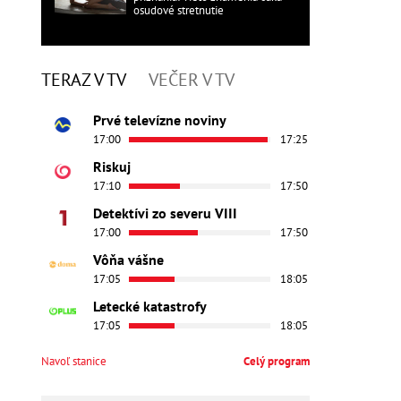
osudové stretnutie
TERAZ V TV
VEČER V TV
Prvé televízne noviny
17:00
17:25
Riskuj
17:10
17:50
Detektívi zo severu VIII
17:00
17:50
Vôňa vášne
17:05
18:05
Letecké katastrofy
17:05
18:05
Navoľ stanice
Celý program