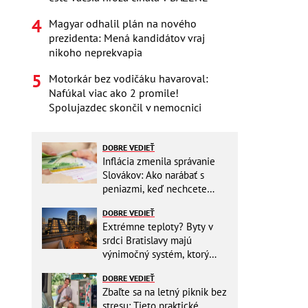
Magyar odhalil plán na nového
prezidenta: Mená kandidátov vraj
nikoho neprekvapia
Motorkár bez vodičáku havaroval:
Nafúkal viac ako 2 promile!
Spolujazdec skončil v nemocnici
DOBRE VEDIEŤ
Inflácia zmenila správanie
Slovákov: Ako narábať s
peniazmi, keď nechcete
zbytočne riskovať?
DOBRE VEDIEŤ
Extrémne teploty? Byty v
srdci Bratislavy majú
výnimočný systém, ktorý
ešte aj šetrí náklady
DOBRE VEDIEŤ
Zbaľte sa na letný piknik bez
stresu: Tieto praktické