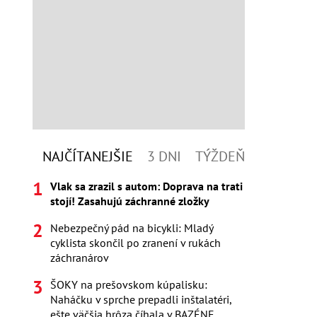
NAJČÍTANEJŠIE
3 DNI
TÝŽDEŇ
Vlak sa zrazil s autom: Doprava na trati
stojí! Zasahujú záchranné zložky
Nebezpečný pád na bicykli: Mladý
cyklista skončil po zranení v rukách
záchranárov
ŠOKY na prešovskom kúpalisku:
Naháčku v sprche prepadli inštalatéri,
ešte väčšia hrôza číhala v BAZÉNE