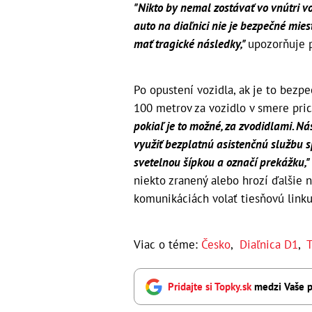
"Nikto by nemal zostávať vo vnútri vo
auto na diaľnici nie je bezpečné mi
mať tragické následky,"
upozorňuje p
Po opustení vozidla, ak je to bezp
100 metrov za vozidlo v smere pri
pokiaľ je to možné, za zvodidlami. N
využiť bezplatnú asistenčnú službu s
svetelnou šípkou a označí prekážku,"
niekto zranený alebo hrozí ďalšie
komunikáciách volať tiesňovú linku
Viac o téme:
Česko
,
Diaľnica D1
,
T
Pridajte si Topky.sk
medzi Vaše p