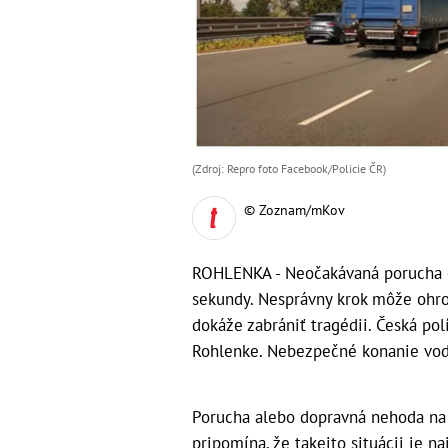
(Zdroj: Repro foto Facebook/Policie ČR)
© Zoznam/mKov
ROHLENKA - Neočakávaná porucha či 
sekundy. Nesprávny krok môže ohroz
dokáže zabrániť tragédii. Česká po
Rohlenke. Nebezpečné konanie vodi
Porucha alebo dopravná nehoda na 
pripomína, že takejto situácii je n