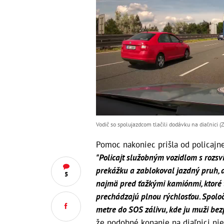
Vodič so spolujazdcom tlačili dodávku na diaľnici (
Pomoc nakoniec prišla od policajn
"Policajt služobným vozidlom s rozs
prekážku a zablokoval jazdný pruh, a
5
najmä pred ťažkými kamiónmi, ktoré
prechádzajú plnou rýchlosťou. Spolo
metre do SOS zálivu, kde ju muži bezp
že podobné konanie na diaľnici ni