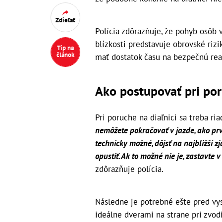
Zdieľať
Polícia zdôrazňuje, že pohyb osôb 
blízkosti predstavuje obrovské rizi
Tip na
článok
mať dostatok času na bezpečnú rea
Ako postupovať pri por
Pri poruche na diaľnici sa treba r
nemôžete pokračovať v jazde, ako prvé
technicky možné, dôjsť na najbližší z
opustiť. Ak to možné nie je, zastavte 
zdôrazňuje polícia.
Následne je potrebné ešte pred vys
ideálne dverami na strane pri zvod