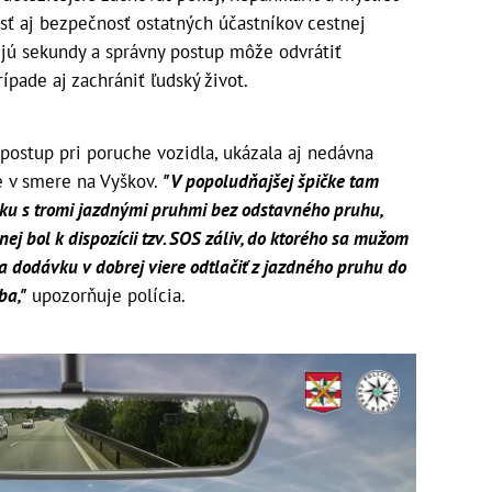
ť aj bezpečnosť ostatných účastníkov cestnej
ujú sekundy a správny postup môže odvrátiť
pade aj zachrániť ľudský život.
 postup pri poruche vozidla, ukázala aj nedávna
ke v smere na Vyškov.
"V popoludňajšej špičke tam
ku s tromi jazdnými pruhmi bez odstavného pruhu,
nej bol k dispozícii tzv. SOS záliv, do ktorého sa mužom
la dodávku v dobrej viere odtlačiť z jazdného pruhu do
ba,"
upozorňuje polícia.