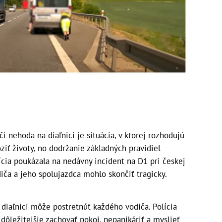
nehoda na diaľnici je situácia, v ktorej rozhodujú
iť životy, no dodržanie základných pravidiel
lícia poukázala na nedávny incident na D1 pri českej
ča a jeho spolujazdca mohlo skončiť tragicky.
diaľnici môže postretnúť každého vodiča. Polícia
ajdôležitejšie zachovať pokoj, nepanikáriť a myslieť