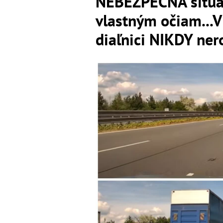
NEBEZPEČNÁ situáci
vlastným očiam...
diaľnici NIKDY ner