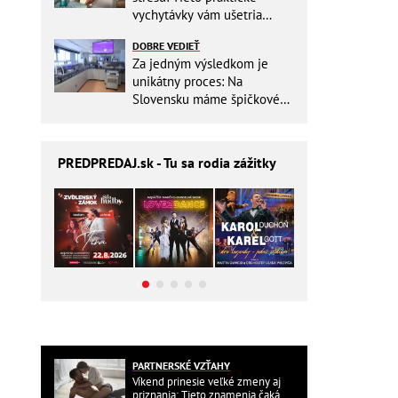
vychytávky vám ušetria
miesto v batohu!
DOBRE VEDIEŤ
Za jedným výsledkom je
unikátny proces: Na
Slovensku máme špičkové
pracovisko
PREDPREDAJ
.sk - Tu sa rodia zážitky
PARTNERSKÉ VZŤAHY
Víkend prinesie veľké zmeny aj
priznania: Tieto znamenia čaká