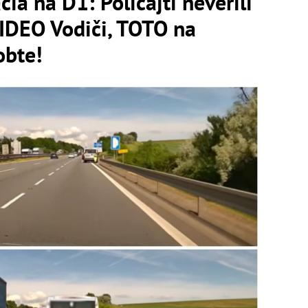
a na D1: Policajti neverili
VIDEO Vodiči, TOTO na
obte!