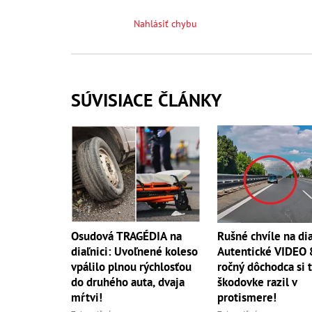
Nahlásiť chybu
SÚVISIACE ČLÁNKY
Rušné chvíle na dia
Osudová TRAGÉDIA na
Autentické VIDEO 
diaľnici: Uvoľnené koleso
ročný dôchodca si 
vpálilo plnou rýchlosťou
škodovke razil v
do druhého auta, dvaja
protismere!
mŕtvi!