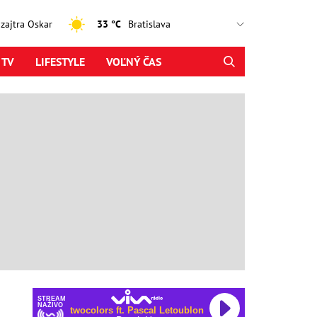
, zajtra Oskar
33 °C
 TV
LIFESTYLE
VOĽNÝ ČAS
STREAM
NAŽIVO
twocolors ft. Pascal Letoublon