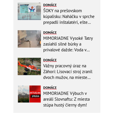
DOMÁCE
ŠOKY na prešovskom
kúpalisku: Naháčku v sprche
prepadli inštalatéri, ešte
väčšia hrôza číhala v
DOMÁCE
BAZÉNE
MIMORIADNE Vysoké Tatry
zasiahli silné búrky a
prívalové dažde: Voda v
mestách sa valí ulicami!
DOMÁCE
Vážny pracovný úraz na
Záhorí: Lisovací stroj zranil
dvoch mužov, na mieste
zasahoval vrtuľník: Na
DOMÁCE
pomoc musel priletieť
MIMORIADNE Výbuch v
vrtuľník
areáli Slovnaftu: Z miesta
stúpa hustý čierny dym!