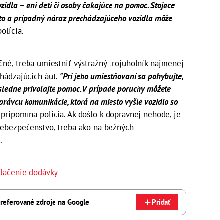
zidla – ani deti či osoby čakajúce na pomoc. Stojace
esto a prípadný náraz prechádzajúceho vozidla môže
olícia.
ečné, treba umiestniť výstražný trojuholník najmenej
chádzajúcich áut.
"Pri jeho umiestňovaní sa pohybujte,
ásledne privolajte pomoc. V prípade poruchy môžete
právcu komunikácie, ktorá na miesto vyšle vozidlo so
pripomína polícia. Ak došlo k dopravnej nehode, je
 nebezpečenstvo, treba ako na bežných
.
lačenie dodávky
referované zdroje na Google
Pridať