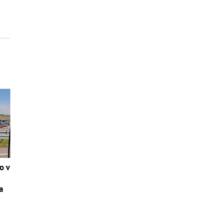
o v
a