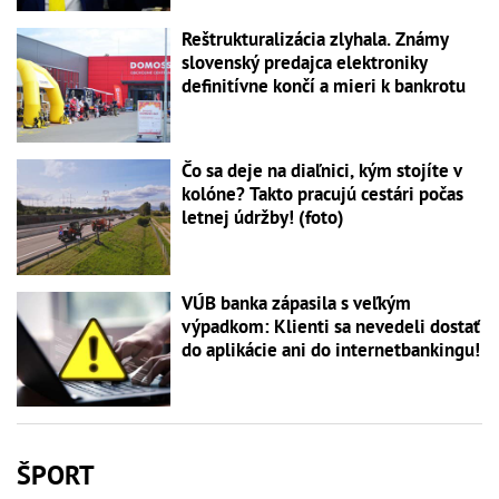
Reštrukturalizácia zlyhala. Známy
slovenský predajca elektroniky
definitívne končí a mieri k bankrotu
Čo sa deje na diaľnici, kým stojíte v
kolóne? Takto pracujú cestári počas
letnej údržby! (foto)
VÚB banka zápasila s veľkým
výpadkom: Klienti sa nevedeli dostať
do aplikácie ani do internetbankingu!
ŠPORT