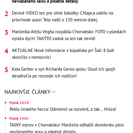
neviazaného sexu a pikatné detaily
Desivé VIDEO len pre silné žalúdky: Chlapca zabilo na
priechode auto! Telo našli o 150 metrov ďalej
Manželka Attilu Végha rozpálila Chorvátsko: FOTO v plavkách
vyráža dych! TAKÝTO zadok sa len tak nevidí
AKTUÁLNE Nové informácie z kúpaliska pri Šali: 8 ľudí
skončilo v nemocnici
Kaia Gerber a syn Richarda Gerea spolu: Osud ich spojil
desaťročia po rozvode ich rodičov!
NAJNOVŠIE ČLÁNKY
Piatok 24:10
Peklo českého herca: Odmietol sa rozviesť, a tak... Hrôza!
Piatok 24:01
TAJNÝ ostrov v Chorvátsku! Manželia odhalili dovolenku plnú
neviazaného sexu a pikatné detaily