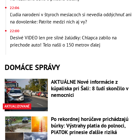
22:06
Ľudia narodení v štyroch mesiacoch si nevedia oddýchnuť ani
na dovolenke: Patríte medzi nich aj vy?
22:00
Desivé VIDEO len pre silné žalúdky: Chlapca zabilo na
priechode auto! Telo našli o 150 metrov ďalej
DOMÁCE SPRÁVY
AKTUÁLNE Nové informácie z
kúpaliska pri Šali: 8 ľudí skončilo v
nemocnici
AKTUALIZOVANÉ
Po rekordnej horúčave prichádzajú
búrky: Výstrahy platia do polnoci,
PIATOK prinesie ďalšie riziká