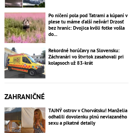
Po ničení pola pod Tatrami a kúpaní v
plese tu máme ďalší nešvár! Drzosť
bez hraníc: Dvojica kvôli fotke vošla
do...
Rekordné horúčavy na Slovensku:
Záchranári vo štvrtok zasahovali pri
kolapsoch už 83-krát
ZAHRANIČNÉ
TAJNÝ ostrov v Chorvátsku! Manželia
odhalili dovolenku plnú neviazaného
sexu a pikatné detaily