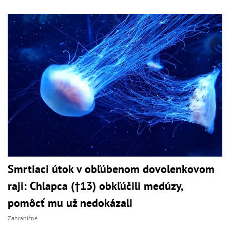
Smrtiaci útok v obľúbenom dovolenkovom
raji: Chlapca (†13) obkľúčili medúzy,
pomôcť mu už nedokázali
Zahraničné