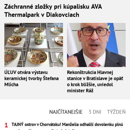
Záchranné zložky pri kúpalisku AVA
Thermalpark v Diakovciach
ÚĽUV otvára výstavu
Rekonštrukcia Hlavnej
keramickej tvorby Štefana
stanice v Bratislave je opäť
Mlícha
o krok bližšie, uviedol
minister Ráž
NAJČÍTANEJŠIE
3 DNI
TÝŽDEŇ
TAJNÝ ostrov v Chorvátsku! Manželia odhalili dovolenku plnú