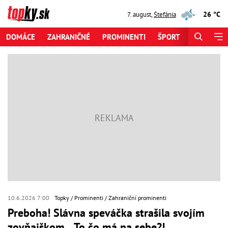
26 °C
7. august
,
Štefánia
DOMÁCE
ZAHRANIČNÉ
PROMINENTI
ŠPORT
ZAUJÍMAV
10.6.2026 7:00
Topky
Prominenti
Zahraniční prominenti
Preboha! Slávna speváčka strašila svojím
zovňajškom... To čo má na sebe?!