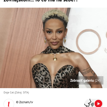
Zobraziť galériu
(24)
Doja Cat (Zdroj: SITA)
© Zoznam/lv