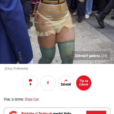
Zobraziť galériu
(24)
(Zdroj: Profimedia)
Tip na
9
Zdieľať
článok
Viac o téme:
Doja Cat
Pridajte si Topky.sk
medzi Vaše