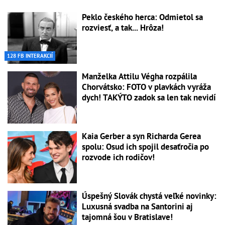
Peklo českého herca: Odmietol sa
rozviesť, a tak... Hrôza!
128 FB INTERAKCIÍ
Manželka Attilu Végha rozpálila
Chorvátsko: FOTO v plavkách vyráža
dych! TAKÝTO zadok sa len tak nevidí
Kaia Gerber a syn Richarda Gerea
spolu: Osud ich spojil desaťročia po
rozvode ich rodičov!
Úspešný Slovák chystá veľké novinky:
Luxusná svadba na Santorini aj
tajomná šou v Bratislave!