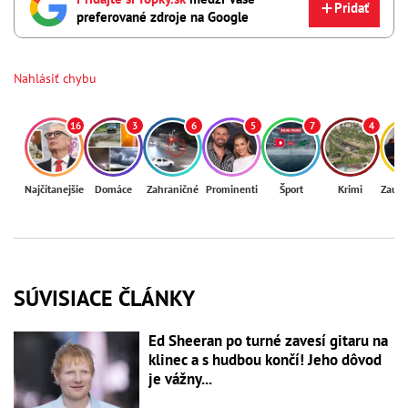
Pridať
preferované zdroje na Google
Nahlásiť chybu
16
3
6
5
7
4
Najčítanejšie
Domáce
Zahraničné
Prominenti
Šport
Krimi
Zaují
SÚVISIACE ČLÁNKY
Ed Sheeran po turné zavesí gitaru na
klinec a s hudbou končí! Jeho dôvod
je vážny...