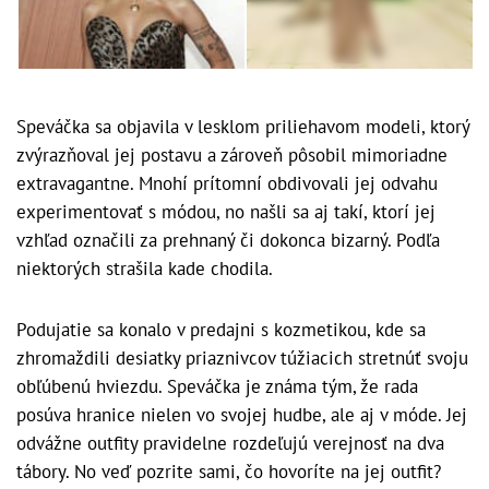
Speváčka sa objavila v lesklom priliehavom modeli, ktorý
zvýrazňoval jej postavu a zároveň pôsobil mimoriadne
extravagantne. Mnohí prítomní obdivovali jej odvahu
experimentovať s módou, no našli sa aj takí, ktorí jej
vzhľad označili za prehnaný či dokonca bizarný. Podľa
niektorých strašila kade chodila.
Podujatie sa konalo v predajni s kozmetikou⁠, kde sa
zhromaždili desiatky priaznivcov túžiacich stretnúť svoju
obľúbenú hviezdu. Speváčka je známa tým, že rada
posúva hranice nielen vo svojej hudbe, ale aj v móde. Jej
odvážne outfity pravidelne rozdeľujú verejnosť na dva
tábory. No veď pozrite sami, čo hovoríte na jej outfit?