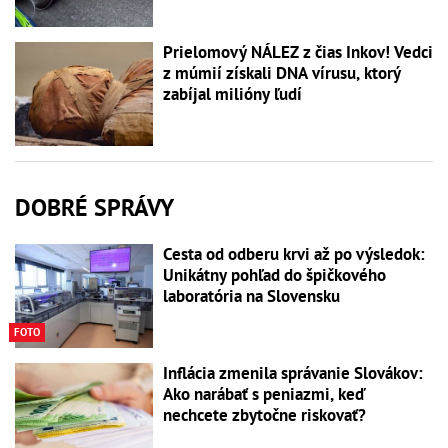
Prielomový NÁLEZ z čias Inkov! Vedci
z múmií získali DNA vírusu, ktorý
zabíjal milióny ľudí
DOBRÉ SPRÁVY
Cesta od odberu krvi až po výsledok:
Unikátny pohľad do špičkového
laboratória na Slovensku
FOTO
Inflácia zmenila správanie Slovákov:
Ako narábať s peniazmi, keď
nechcete zbytočne riskovať?