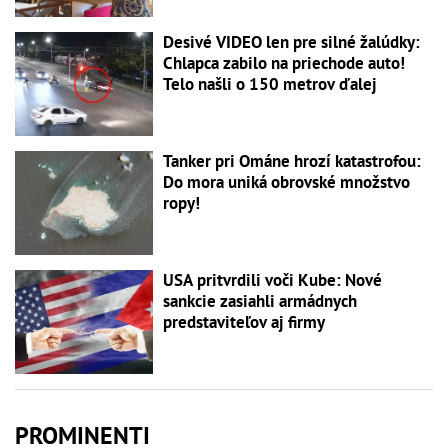
Desivé VIDEO len pre silné žalúdky:
Chlapca zabilo na priechode auto!
Telo našli o 150 metrov ďalej
Tanker pri Ománe hrozí katastrofou:
Do mora uniká obrovské množstvo
ropy!
USA pritvrdili voči Kube: Nové
sankcie zasiahli armádnych
predstaviteľov aj firmy
PROMINENTI