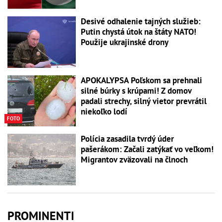
Desivé odhalenie tajných služieb:
Putin chystá útok na štáty NATO!
Použije ukrajinské drony
APOKALYPSA Poľskom sa prehnali
silné búrky s krúpami! Z domov
padali strechy, silný vietor prevrátil
niekoľko lodí
FOTO
Polícia zasadila tvrdý úder
pašerákom: Začali zatýkať vo veľkom!
Migrantov zväzovali na člnoch
PROMINENTI