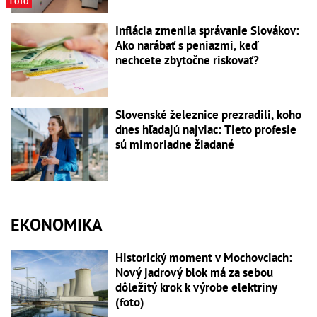
FOTO
Inflácia zmenila správanie Slovákov:
Ako narábať s peniazmi, keď
nechcete zbytočne riskovať?
Slovenské železnice prezradili, koho
dnes hľadajú najviac: Tieto profesie
sú mimoriadne žiadané
EKONOMIKA
Historický moment v Mochovciach:
Nový jadrový blok má za sebou
dôležitý krok k výrobe elektriny
(foto)