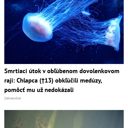
Smrtiaci útok v obľúbenom dovolenkovom
raji: Chlapca (†13) obkľúčili medúzy,
pomôcť mu už nedokázali
Zahraničné