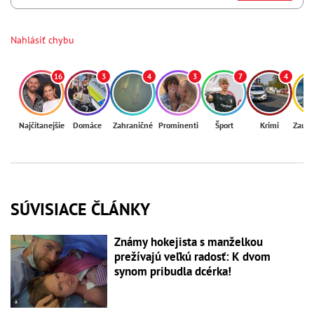
Nahlásiť chybu
16
3
4
3
7
4
Najčítanejšie
Domáce
Zahraničné
Prominenti
Šport
Krimi
Zaují
SÚVISIACE ČLÁNKY
Známy hokejista s manželkou
prežívajú veľkú radosť: K dvom
synom pribudla dcérka!