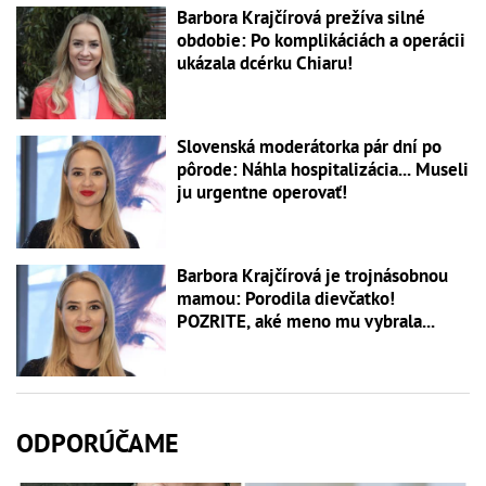
Barbora Krajčírová prežíva silné
obdobie: Po komplikáciách a operácii
ukázala dcérku Chiaru!
Slovenská moderátorka pár dní po
pôrode: Náhla hospitalizácia... Museli
ju urgentne operovať!
Barbora Krajčírová je trojnásobnou
mamou: Porodila dievčatko!
POZRITE, aké meno mu vybrala...
ODPORÚČAME