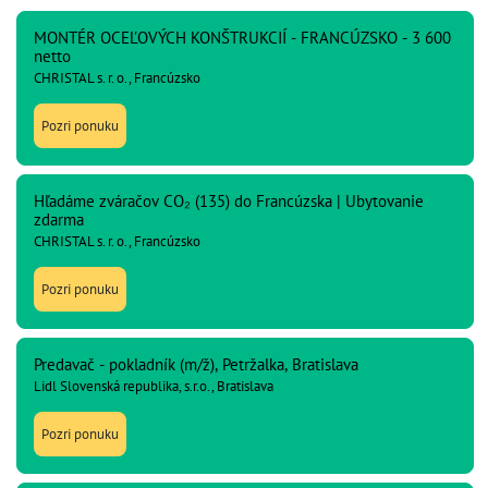
MONTÉR OCEĽOVÝCH KONŠTRUKCIÍ - FRANCÚZSKO - 3 600
netto
CHRISTAL s. r. o., Francúzsko
Pozri ponuku
Hľadáme zváračov CO₂ (135) do Francúzska | Ubytovanie
zdarma
CHRISTAL s. r. o., Francúzsko
Pozri ponuku
Predavač - pokladník (m/ž), Petržalka, Bratislava
Lidl Slovenská republika, s.r.o., Bratislava
Pozri ponuku