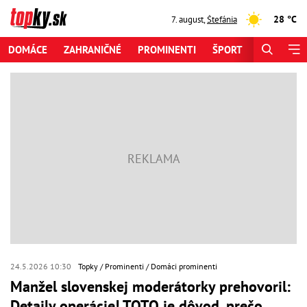
28 °C
7. august
,
Štefánia
DOMÁCE
ZAHRANIČNÉ
PROMINENTI
ŠPORT
ZAUJÍMAV
24.5.2026 10:30
Topky
Prominenti
Domáci prominenti
Manžel slovenskej moderátorky prehovoril:
Detaily operácie! TOTO je dôvod, prečo