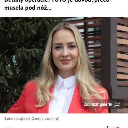
musela pod nôž...
Zobraziť galériu
(22)
Barbora Krajčírová (Zdroj: Vlado Anjel)