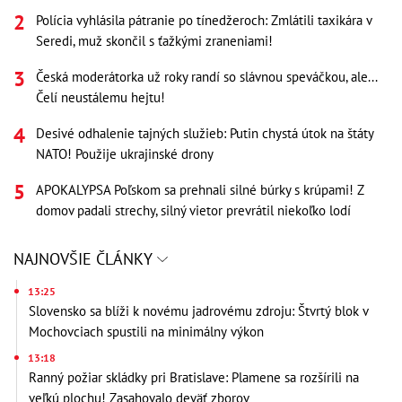
Polícia vyhlásila pátranie po tínedžeroch: Zmlátili taxikára v
Seredi, muž skončil s ťažkými zraneniami!
Česká moderátorka už roky randí so slávnou speváčkou, ale...
Čelí neustálemu hejtu!
Desivé odhalenie tajných služieb: Putin chystá útok na štáty
NATO! Použije ukrajinské drony
APOKALYPSA Poľskom sa prehnali silné búrky s krúpami! Z
domov padali strechy, silný vietor prevrátil niekoľko lodí
NAJNOVŠIE ČLÁNKY
13:25
Slovensko sa blíži k novému jadrovému zdroju: Štvrtý blok v
Mochovciach spustili na minimálny výkon
13:18
Ranný požiar skládky pri Bratislave: Plamene sa rozšírili na
veľkú plochu! Zasahovalo deväť zborov