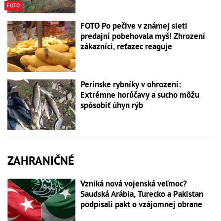
FOTO
FOTO Po pečive v známej sieti
predajní pobehovala myš! Zhrození
zákazníci, reťazec reaguje
Perínske rybníky v ohrození:
Extrémne horúčavy a sucho môžu
spôsobiť úhyn rýb
ZAHRANIČNÉ
Vzniká nová vojenská veľmoc?
Saudská Arábia, Turecko a Pakistan
podpísali pakt o vzájomnej obrane