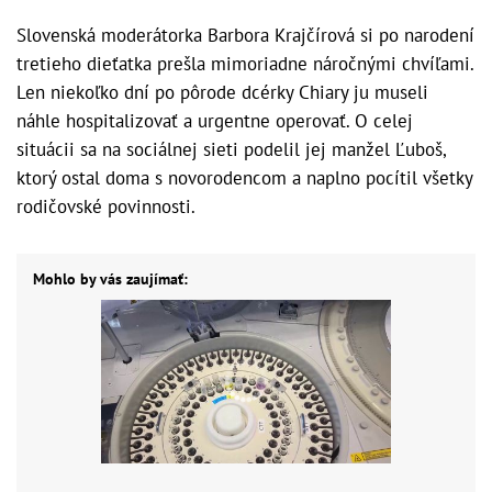
Slovenská moderátorka Barbora Krajčírová si po narodení
tretieho dieťatka prešla mimoriadne náročnými chvíľami.
Len niekoľko dní po pôrode dcérky Chiary ju museli
náhle hospitalizovať a urgentne operovať. O celej
situácii sa na sociálnej sieti podelil jej manžel Ľuboš,
ktorý ostal doma s novorodencom a naplno pocítil všetky
rodičovské povinnosti.
Mohlo by vás zaujímať: