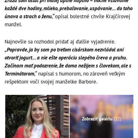
Zrazu som ostal pri malej úplne naplno – nočné vstávanie
každé dve hodiny, mlieko, prebaľovanie, uspávanie… do toho
únava a strach o ženu,“
opísal bolestné chvíle Krajčírovej
manžel.
Najnovšie sa rozhodol pridať aj ďalšie vyjadrenie.
„Popravde, ja by som po treťom cisárskom nezvládol ani
otvoriť jogurt… a nie ešte operáciu slepého čreva a pruhu.
Začínam mať podozrenie, že doma nežijem s človekom, ale s
Terminátorom,“
napísal s humorom, no zároveň veľkým
rešpektom voči svojej manželke Barbore.
Zobraziť galériu
(22)