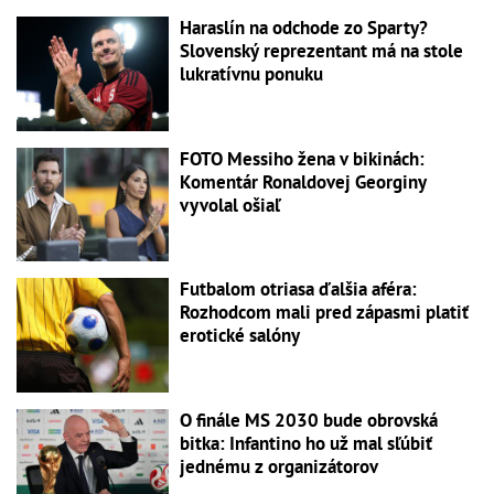
Haraslín na odchode zo Sparty?
Slovenský reprezentant má na stole
lukratívnu ponuku
FOTO Messiho žena v bikinách:
Komentár Ronaldovej Georginy
vyvolal ošiaľ
Futbalom otriasa ďalšia aféra:
Rozhodcom mali pred zápasmi platiť
erotické salóny
O finále MS 2030 bude obrovská
bitka: Infantino ho už mal sľúbiť
jednému z organizátorov