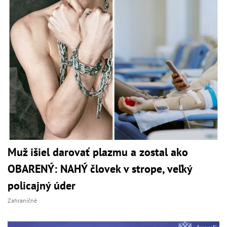
Muž išiel darovať plazmu a zostal ako
OBARENÝ: NAHÝ človek v strope, veľký
policajný úder
Zahraničné