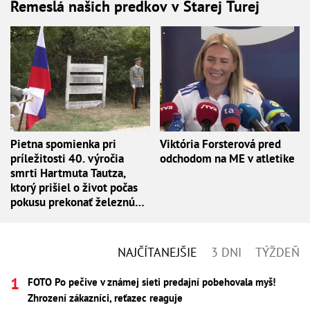
Remeslá našich predkov v Starej Turej
Pietna spomienka pri
Viktória Forsterová pred
príležitosti 40. výročia
odchodom na ME v atletike
smrti Hartmuta Tautza,
ktorý prišiel o život počas
pokusu prekonať železnú
oponu
NAJČÍTANEJŠIE
3 DNI
TÝŽDEŇ
FOTO Po pečive v známej sieti predajní pobehovala myš!
Zhrození zákazníci, reťazec reaguje