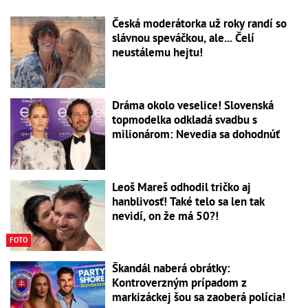
Česká moderátorka už roky randí so
slávnou speváčkou, ale... Čelí
neustálemu hejtu!
Dráma okolo veselice! Slovenská
topmodelka odkladá svadbu s
milionárom: Nevedia sa dohodnúť
Leoš Mareš odhodil tričko aj
hanblivosť! Také telo sa len tak
nevidí, on že má 50?!
FOTO
Škandál naberá obrátky:
Kontroverzným prípadom z
markizáckej šou sa zaoberá polícia!