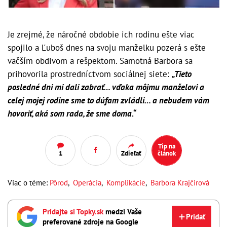
Je zrejmé, že náročné obdobie ich rodinu ešte viac
spojilo a Ľuboš dnes na svoju manželku pozerá s ešte
väčším obdivom a rešpektom. Samotná Barbora sa
prihovorila prostredníctvom sociálnej siete:
„Tieto
posledné dni mi dali zabrať… vďaka môjmu manželovi a
celej mojej rodine sme to dúfam zvládli… a nebudem vám
hovoriť, aká som rada, že sme doma.“
Tip na
1
Zdieľať
článok
Viac o téme:
Pôrod
,
Operácia
,
Komplikácie
,
Barbora Krajčirová
Pridajte si Topky.sk
medzi Vaše
Pridať
preferované zdroje na Google