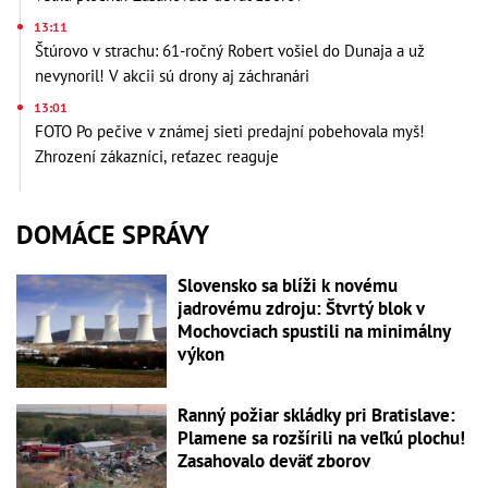
13:11
Štúrovo v strachu: 61-ročný Robert vošiel do Dunaja a už
nevynoril! V akcii sú drony aj záchranári
13:01
FOTO Po pečive v známej sieti predajní pobehovala myš!
Zhrození zákazníci, reťazec reaguje
DOMÁCE SPRÁVY
Slovensko sa blíži k novému
jadrovému zdroju: Štvrtý blok v
Mochovciach spustili na minimálny
výkon
Ranný požiar skládky pri Bratislave:
Plamene sa rozšírili na veľkú plochu!
Zasahovalo deväť zborov