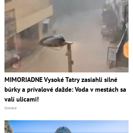
MIMORIADNE Vysoké Tatry zasiahli silné
búrky a prívalové dažde: Voda v mestách sa
valí ulicami!
Domáce