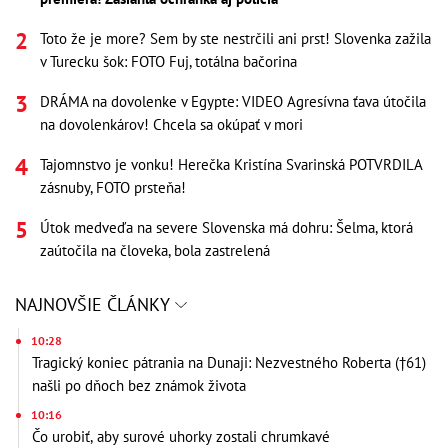
Toto že je more? Sem by ste nestrčili ani prst! Slovenka zažila
v Turecku šok: FOTO Fuj, totálna bačorina
DRÁMA na dovolenke v Egypte: VIDEO Agresívna ťava útočila
na dovolenkárov! Chcela sa okúpať v mori
Tajomnstvo je vonku! Herečka Kristína Svarinská POTVRDILA
zásnuby, FOTO prsteňa!
Útok medveďa na severe Slovenska má dohru: Šelma, ktorá
zaútočila na človeka, bola zastrelená
NAJNOVŠIE ČLÁNKY
10:28
Tragický koniec pátrania na Dunaji: Nezvestného Roberta (†61)
našli po dňoch bez známok života
10:16
Čo urobiť, aby surové uhorky zostali chrumkavé