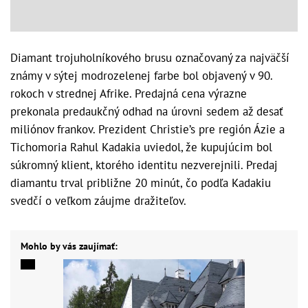
Diamant trojuholníkového brusu označovaný za najväčší
známy v sýtej modrozelenej farbe bol objavený v 90.
rokoch v strednej Afrike. Predajná cena výrazne
prekonala predaukčný odhad na úrovni sedem až desať
miliónov frankov. Prezident Christie’s pre región Ázie a
Tichomoria Rahul Kadakia uviedol, že kupujúcim bol
súkromný klient, ktorého identitu nezverejnili. Predaj
diamantu trval približne 20 minút, čo podľa Kadakiu
svedčí o veľkom záujme dražiteľov.
Mohlo by vás zaujímať: