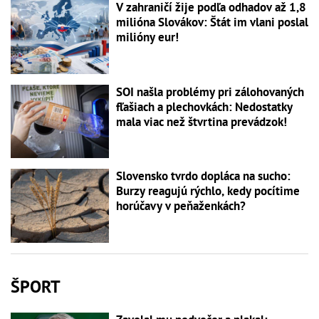
V zahraničí žije podľa odhadov až 1,8
milióna Slovákov: Štát im vlani poslal
milióny eur!
SOI našla problémy pri zálohovaných
fľašiach a plechovkách: Nedostatky
mala viac než štvrtina prevádzok!
Slovensko tvrdo dopláca na sucho:
Burzy reagujú rýchlo, kedy pocítime
horúčavy v peňaženkách?
ŠPORT