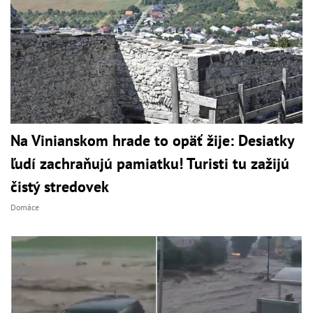
Na Vinianskom hrade to opäť žije: Desiatky
ľudí zachraňujú pamiatku! Turisti tu zažijú
čistý stredovek
Domáce