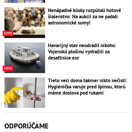
Nenápadné kúsky rozpútali hotové
šialenstvo: Na aukcii za ne padali
astronomické sumy!
FOTO
Havarijný stav neodradil nikoho:
Vojenskú plošinu vydražili za
desaťtisíce eur
FOTO
Tieto veci doma takmer nikto nečistí:
Hygienička varuje pred špinou, ktorú
máme doslova pod rukami
ODPORÚČAME