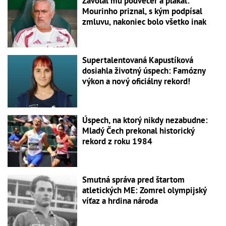
Zavolal mu podvečer a plakal:
Mourinho priznal, s kým podpísal
zmluvu, nakoniec bolo všetko inak
Supertalentovaná Kapustíková
dosiahla životný úspech: Famózny
výkon a nový oficiálny rekord!
Úspech, na ktorý nikdy nezabudne:
Mladý Čech prekonal historický
rekord z roku 1984
Smutná správa pred štartom
atletických ME: Zomrel olympijský
víťaz a hrdina národa