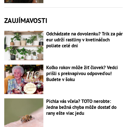
ZAUJÍMAVOSTI
Odchádzate na dovolenku? Trik za pár
eur udrží rastliny v kvetináčoch
poliate celé dni
Koľko rokov môže žiť človek? Vedci
prišli s prekvapivou odpoveďou!
Budete v šoku
Pichla vás včela? TOTO nerobte:
Jedna bežná chyba môže dostať do
rany ešte viac jedu