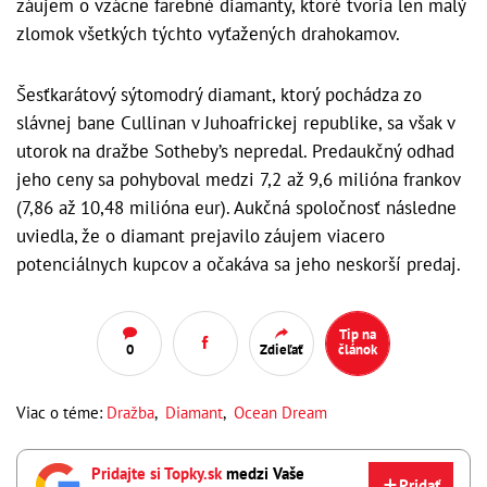
záujem o vzácne farebné diamanty, ktoré tvoria len malý
zlomok všetkých týchto vyťažených drahokamov.
Šesťkarátový sýtomodrý diamant, ktorý pochádza zo
slávnej bane Cullinan v Juhoafrickej republike, sa však v
utorok na dražbe Sotheby’s nepredal. Predaukčný odhad
jeho ceny sa pohyboval medzi 7,2 až 9,6 milióna frankov
(7,86 až 10,48 milióna eur). Aukčná spoločnosť následne
uviedla, že o diamant prejavilo záujem viacero
potenciálnych kupcov a očakáva sa jeho neskorší predaj.
Tip na
0
Zdieľať
článok
Viac o téme:
Dražba
,
Diamant
,
Ocean Dream
Pridajte si Topky.sk
medzi Vaše
Pridať