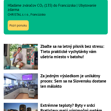
Hľadáme zváračov CO₂ (135) do Francúzska | Ubytovanie
zdarma
CHRISTAL s. r. o., Francúzsko
Pozri ponuku
Zbaľte sa na letný piknik bez stresu:
Tieto praktické vychytávky vám
ušetria miesto v batohu!
Za jedným výsledkom je unikátny
proces: Sem sa na Slovensku dostane
len málokto
Extrémne teploty? Byty v srdci
Bratislavy majú výnimočný systém,