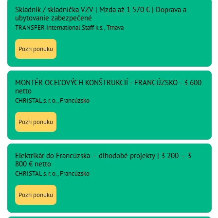
Skladník / skladníčka VZV | Mzda až 1 570 € | Doprava a
ubytovanie zabezpečené
TRANSFER International Staff k.s., Trnava
Pozri ponuku
MONTÉR OCEĽOVÝCH KONŠTRUKCIÍ - FRANCÚZSKO - 3 600
netto
CHRISTAL s. r. o., Francúzsko
Pozri ponuku
Elektrikár do Francúzska – dlhodobé projekty | 3 200 – 3
800 € netto
CHRISTAL s. r. o., Francúzsko
Pozri ponuku