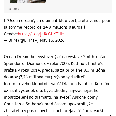
Reklama
L'"Ocean dream", un diamant bleu-vert, a été vendu pour
la somme record de 14,8 millions d'euros à
Genève
https://t.co/jeRcGUYTHM
— BFM (@BFMTV)
May 13, 2026
Ocean Dream bol vystavený aj na výstave Smithsonian
Splendor of Diamonds v roku 2003. Keď ho Christie’s
dražila v roku 2014, predal sa za približne 8,5 milióna
dolárov (7,26 milióna eur). Výkonný riaditeľ
internetového klenotníctva 77 Diamonds Tobias Kormind
označil výsledok dražby za „hodný najvzácnejšieho
modrozeleného diamantu na svete“. Aukčné domy
Christie’s a Sotheby’s pred časom upozornili, že
zberatelia v posledných rokoch prejavujú čoraz väčší