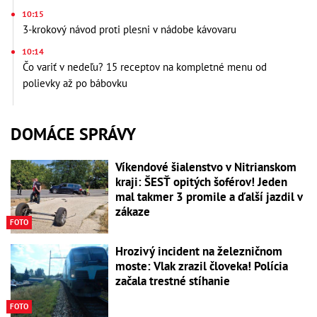
10:15
3-krokový návod proti plesni v nádobe kávovaru
10:14
Čo variť v nedeľu? 15 receptov na kompletné menu od
polievky až po bábovku
DOMÁCE SPRÁVY
Víkendové šialenstvo v Nitrianskom
kraji: ŠESŤ opitých šoférov! Jeden
mal takmer 3 promile a ďalší jazdil v
zákaze
FOTO
Hrozivý incident na železničnom
moste: Vlak zrazil človeka! Polícia
začala trestné stíhanie
FOTO