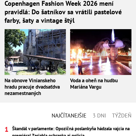
Copenhagen Fashion Week 2026 mení
pravidlá: Do šatníkov sa vrátili pastelové
farby, šaty a vintage štýl
Na obnove Vinianskeho
Voda a oheň na hudbu
hradu pracuje dvadsaťdva
Mariána Vargu
nezamestnaných
NAJČÍTANEJŠIE
3 DNI
TÝŽDEŇ
Škandál v parlamente: Opozičná poslankyňa hádzala vajcia na
premiéra! Zasiahla ochranka aj polícia