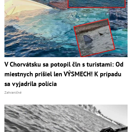
V Chorvátsku sa potopil čln s turistami: Od
miestnych prišiel len VÝSMECH! K prípadu
sa vyjadrila polícia
Zahraničné