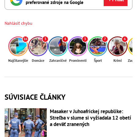
preferované zdroje na Google
Nahlásiť chybu
16
3
4
3
7
6
Najčítanejšie
Domáce
Zahraničné
Prominenti
Šport
Krimi
Zaují
SÚVISIACE ČLÁNKY
Masaker v Juhoafrickej republike:
Streľba v slume si vyžiadala 12 obetí
a deväť zranených