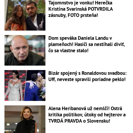
Tajomnstvo je vonku! Herečka
Kristína Svarinská POTVRDILA
zásnuby, FOTO prsteňa!
Dom speváka Daniela Landu v
plameňoch! Hasiči sa nestíhali diviť,
čo sa vlastne stalo!
Bizár spojený s Ronaldovou svadbou:
Uff, neveste spravili poriadne peklo!
Alena Heribanová už nemlčí! Ostrá
kritika politikov, útoky od hejterov a
TVRDÁ PRAVDA o Slovensku!