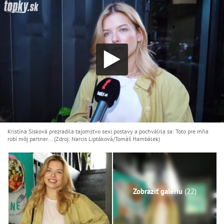
Kristína Sisková prezradila tajomstvo sexi postavy a pochválila sa: Toto pre mňa
robí môj partner... (Zdroj: Narcis Liptáková/Tomáš Hambálek)
Zobraziť galériu
(22)