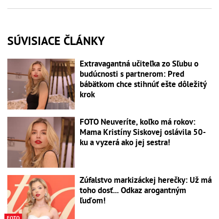
SÚVISIACE ČLÁNKY
Extravagantná učiteľka zo Sľubu o
budúcnosti s partnerom: Pred
bábätkom chce stihnúť ešte dôležitý
krok
FOTO Neuveríte, koľko má rokov:
Mama Kristíny Siskovej oslávila 50-
ku a vyzerá ako jej sestra!
Zúfalstvo markizáckej herečky: Už má
toho dosť... Odkaz arogantným
ľuďom!
FOTO