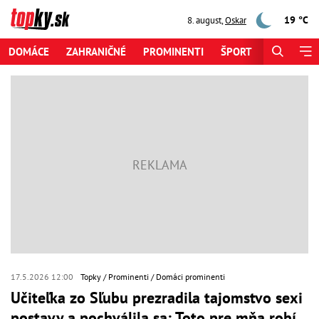
19 °C
8. august
,
Oskar
DOMÁCE
ZAHRANIČNÉ
PROMINENTI
ŠPORT
ZAUJÍMAV
17.5.2026 12:00
Topky
Prominenti
Domáci prominenti
Učiteľka zo Sľubu prezradila tajomstvo sexi
postavy a pochválila sa: Toto pre mňa robí