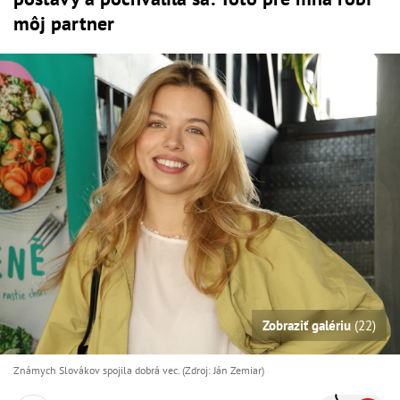
môj partner
Zobraziť galériu
(22)
Známych Slovákov spojila dobrá vec. (Zdroj: Ján Zemiar)