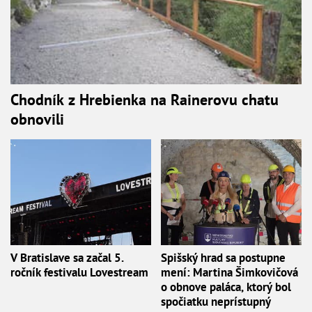
Chodník z Hrebienka na Rainerovu chatu
obnovili
V Bratislave sa začal 5.
Spišský hrad sa postupne
ročník festivalu Lovestream
mení: Martina Šimkovičová
o obnove paláca, ktorý bol
spočiatku neprístupný