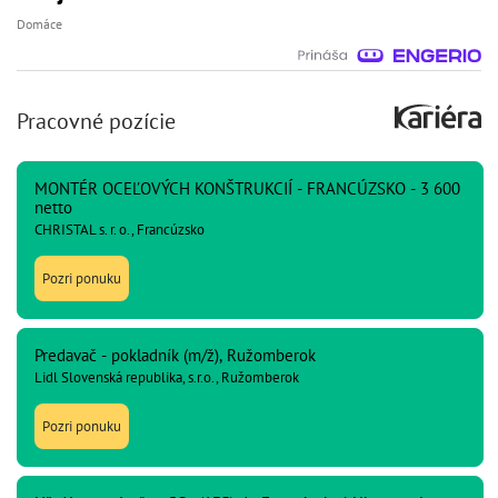
Domáce
Pracovné pozície
MONTÉR OCEĽOVÝCH KONŠTRUKCIÍ - FRANCÚZSKO - 3 600
netto
CHRISTAL s. r. o., Francúzsko
Pozri ponuku
Predavač - pokladník (m/ž), Ružomberok
Lidl Slovenská republika, s.r.o., Ružomberok
Pozri ponuku