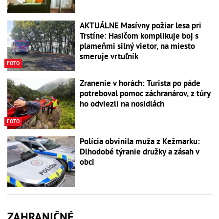
AKTUÁLNE Masívny požiar lesa pri
Trstíne: Hasičom komplikuje boj s
plameňmi silný vietor, na miesto
smeruje vrtuľník
FOTO
Zranenie v horách: Turista po páde
potreboval pomoc záchranárov, z túry
ho odviezli na nosidlách
FOTO
Polícia obvinila muža z Kežmarku:
Dlhodobé týranie družky a zásah v
obci
ZAHRANIČNÉ