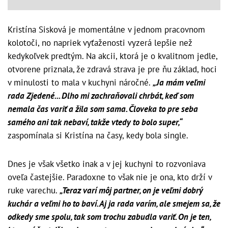
Kristína Sisková je momentálne v jednom pracovnom
kolotoči, no napriek vyťaženosti vyzerá lepšie než
kedykoľvek predtým. Na akcii, ktorá je o kvalitnom jedle,
otvorene priznala, že zdravá strava je pre ňu základ, hoci
v minulosti to mala v kuchyni náročné.
„Ja mám veľmi
rada Zjedené... Dlho mi zachraňovali chrbát, keď som
nemala čas variť a žila som sama. Človeka to pre seba
samého ani tak nebaví, takže vtedy to bolo super,“
zaspomínala si Kristína na časy, kedy bola single.
Dnes je však všetko inak a v jej kuchyni to rozvoniava
oveľa častejšie. Paradoxne to však nie je ona, kto drží v
ruke varechu.
„Teraz varí môj partner, on je veľmi dobrý
kuchár a veľmi ho to baví. Aj ja rada varím, ale smejem sa, že
odkedy sme spolu, tak som trochu zabudla variť. On je ten,