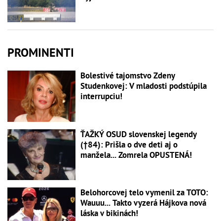
PROMINENTI
Bolestivé tajomstvo Zdeny
Studenkovej: V mladosti podstúpila
interrupciu!
ŤAŽKÝ OSUD slovenskej legendy
(†84): Prišla o dve deti aj o
manžela... Zomrela OPUSTENÁ!
Belohorcovej telo vymenil za TOTO:
Wauuu... Takto vyzerá Hájkova nová
láska v bikinách!