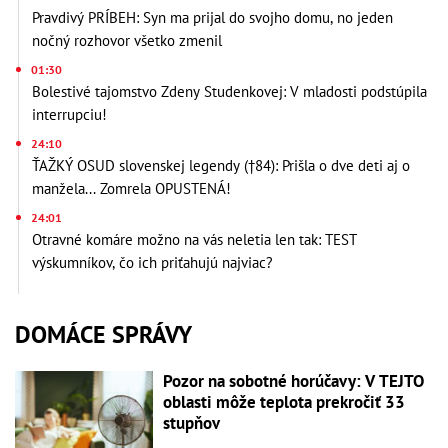
Pravdivý PRÍBEH: Syn ma prijal do svojho domu, no jeden
nočný rozhovor všetko zmenil
01:30
Bolestivé tajomstvo Zdeny Studenkovej: V mladosti podstúpila
interrupciu!
24:10
ŤAŽKÝ OSUD slovenskej legendy (†84): Prišla o dve deti aj o
manžela... Zomrela OPUSTENÁ!
24:01
Otravné komáre možno na vás neletia len tak: TEST
výskumníkov, čo ich priťahujú najviac?
DOMÁCE SPRÁVY
Pozor na sobotné horúčavy: V TEJTO
oblasti môže teplota prekročiť 33
stupňov