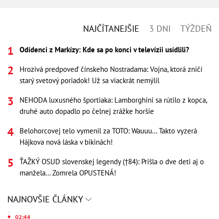
NAJČÍTANEJŠIE
3 DNI
TÝŽDEŇ
Odídenci z Markízy: Kde sa po konci v televízii usídlili?
Hrozivá predpoveď čínskeho Nostradama: Vojna, ktorá zničí
starý svetový poriadok! Už sa viackrát nemýlil
NEHODA luxusného športiaka: Lamborghini sa rútilo z kopca,
druhé auto dopadlo po čelnej zrážke horšie
Belohorcovej telo vymenil za TOTO: Wauuu... Takto vyzerá
Hájkova nová láska v bikinách!
ŤAŽKÝ OSUD slovenskej legendy (†84): Prišla o dve deti aj o
manžela... Zomrela OPUSTENÁ!
NAJNOVŠIE ČLÁNKY
02:44