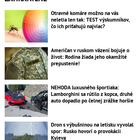
Otravné komáre možno na vás
neletia len tak: TEST výskumníkov,
čo ich priťahujú najviac?
Američan v ruskom väzení bojuje o
život: Rodina žiada jeho okamžité
prepustenie!
NEHODA luxusného športiaka:
Lamborghini sa rútilo z kopca, druhé
auto dopadlo po čelnej zrážke horšie
Dron s výbušninou na letisku vyvolal
spor: Rusko hovorí o provokácii
Kyjeva