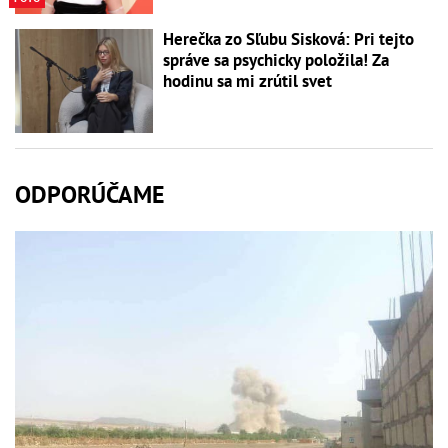
Herečka zo Sľubu Sisková: Pri tejto
správe sa psychicky položila! Za
hodinu sa mi zrútil svet
ODPORÚČAME