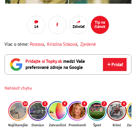
Tip na
14
Zdieľať
článok
Viac o téme:
Postava
,
Kristína Sisková
,
Zjedené
Pridajte si Topky.sk
medzi Vaše
Pridať
preferované zdroje na Google
Nahlásiť chybu
16
3
4
4
7
4
Najčítanejšie
Domáce
Zahraničné
Prominenti
Šport
Krimi
Zaují