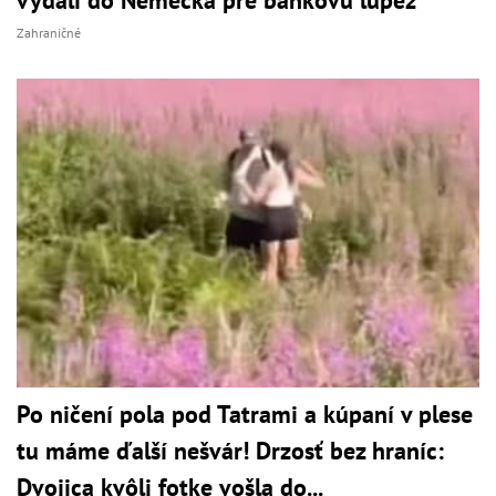
vydali do Nemecka pre bankovú lúpež
Zahraničné
Po ničení pola pod Tatrami a kúpaní v plese
tu máme ďalší nešvár! Drzosť bez hraníc:
Dvojica kvôli fotke vošla do...