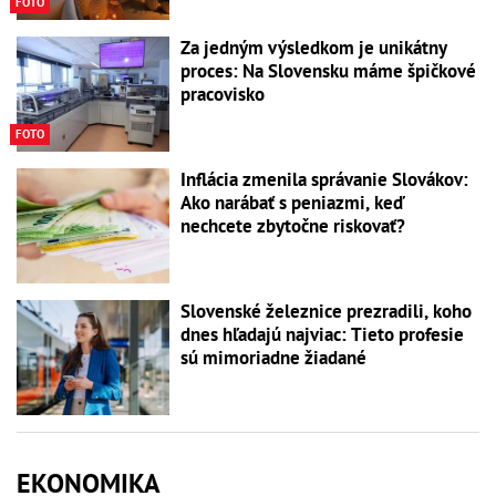
FOTO
Za jedným výsledkom je unikátny
proces: Na Slovensku máme špičkové
pracovisko
FOTO
Inflácia zmenila správanie Slovákov:
Ako narábať s peniazmi, keď
nechcete zbytočne riskovať?
Slovenské železnice prezradili, koho
dnes hľadajú najviac: Tieto profesie
sú mimoriadne žiadané
EKONOMIKA