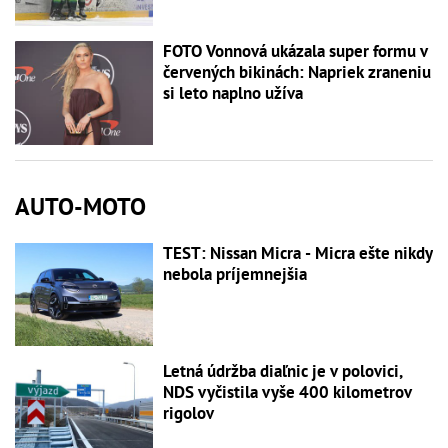
FOTO Vonnová ukázala super formu v
červených bikinách: Napriek zraneniu
si leto naplno užíva
AUTO-MOTO
TEST: Nissan Micra - Micra ešte nikdy
nebola príjemnejšia
Letná údržba diaľnic je v polovici,
NDS vyčistila vyše 400 kilometrov
rigolov