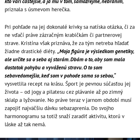
kto varí častejšie, a ja mu v tom, samozrejme, nebránim,“
priznala s úsmevom herečka.
Pri pohľade na jej dokonalé krivky sa natíska otázka, či za
ne vďačí práve zázračným krabičkám či partnerovej
strave. Kristína však priznáva, že za tým netreba hľadať
žiadne drastické diéty.
„Moja figúra je výsledkom genetiky,
ale určite sa o seba aj starám. Dbám o to, aby som mala
dostatok pohybu a vyváženú stravu. O to som
sebavedomejšia, keď som v pohode sama so sebou,“
vysvetlila recept na krásu. Šport je pevnou súčasťou jej
života – od jogy a pilatesu cez plávanie až po zimný
skialp a lyžovanie. No práve teraz v jarnom období musí
zapojiť najväčšiu dávku sebazaprenia. Do svojho
harmonogramu sa totiž snaží zaradiť aktivitu, ktorú v
láske až tak nemá.