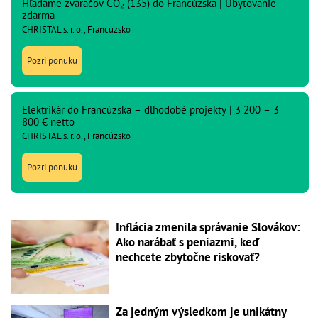
Hľadáme zváračov CO₂ (135) do Francúzska | Ubytovanie
zdarma
CHRISTAL s. r. o., Francúzsko
Pozri ponuku
Elektrikár do Francúzska – dlhodobé projekty | 3 200 – 3
800 € netto
CHRISTAL s. r. o., Francúzsko
Pozri ponuku
Inflácia zmenila správanie Slovákov:
Ako narábať s peniazmi, keď
nechcete zbytočne riskovať?
Za jedným výsledkom je unikátny