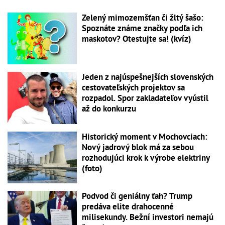
Zelený mimozemšťan či žltý šašo:
Spoznáte známe značky podľa ich
maskotov? Otestujte sa! (kvíz)
Jeden z najúspešnejších slovenských
cestovateľských projektov sa
rozpadol. Spor zakladateľov vyústil
až do konkurzu
Historický moment v Mochovciach:
Nový jadrový blok má za sebou
rozhodujúci krok k výrobe elektriny
(foto)
Podvod či geniálny ťah? Trump
predáva elite drahocenné
milisekundy. Bežní investori nemajú