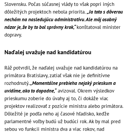
Slovensku. Počas súčasnej vlády to však popri iných
dôležitých projektoch nebola priorita.
„Ja toto s dôverou
nechám na nasledujúcu administratívu. Ale môj osobný
názor je, že by to bol správny krok,“
konštatoval minister
dopravy.
Naďalej uvažuje nad kandidatúrou
Ráž potvrdil, že naďalej uvažuje nad kandidatúrou na
primátora Bratislavy, zatiaľ však nie je definitívne
rozhodnutý
. „Momentálne prebieha nejaký prieskum a
uvidíme, ako to dopadne,“
avizoval. Okrem výsledkov
prieskumu zoberie do úvahy aj to, či dokáže viac
projektov realizovať z pozície ministra alebo primátora.
Dôležité je podľa neho aj časové hľadisko, keďže
parlamentné voľby budú už budúci rok. Ak by mal pred
sebou vo funkcii ministra dva a viac rokov, nad