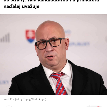
naďalej uvažuje
Jozef Ráž (Zdroj: Topky/Vlado Anjel)