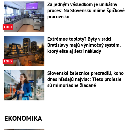
Za jedným výsledkom je unikátny
proces: Na Slovensku máme špičkové
pracovisko
FOTO
Extrémne teploty? Byty v srdci
Bratislavy majú výnimočný systém,
ktorý ešte aj šetrí náklady
FOTO
Slovenské železnice prezradili, koho
dnes hľadajú najviac: Tieto profesie
sú mimoriadne žiadané
EKONOMIKA