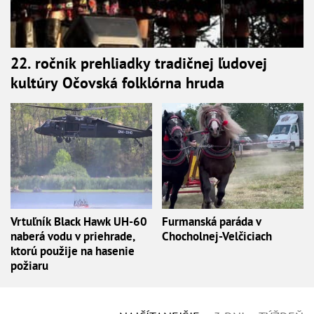
22. ročník prehliadky tradičnej ľudovej
kultúry Očovská folklórna hruda
Vrtuľník Black Hawk UH-60
Furmanská paráda v
naberá vodu v priehrade,
Chocholnej-Velčiciach
ktorú použije na hasenie
požiaru