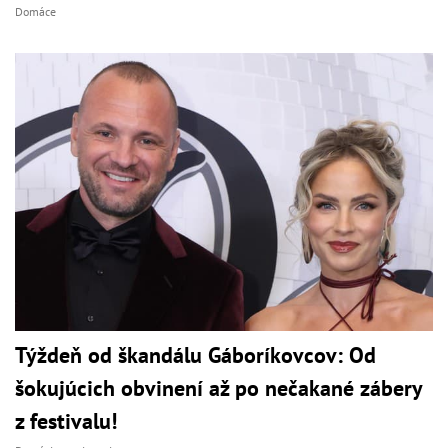
Domáce
Týždeň od škandálu Gáboríkovcov: Od
šokujúcich obvinení až po nečakané zábery
z festivalu!