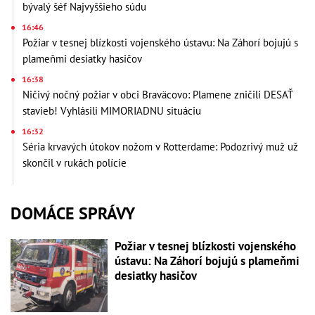
bývalý šéf Najvyššieho súdu
16:46
Požiar v tesnej blízkosti vojenského ústavu: Na Záhorí bojujú s
plameňmi desiatky hasičov
16:38
Ničivý nočný požiar v obci Braväcovo: Plamene zničili DESAŤ
stavieb! Vyhlásili MIMORIADNU situáciu
16:32
Séria krvavých útokov nožom v Rotterdame: Podozrivý muž už
skončil v rukách polície
DOMÁCE SPRÁVY
Požiar v tesnej blízkosti vojenského
ústavu: Na Záhorí bojujú s plameňmi
desiatky hasičov