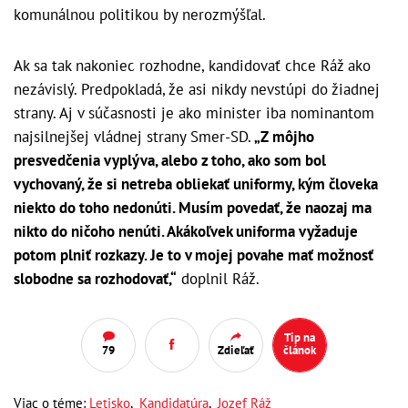
komunálnou politikou by nerozmýšľal.
Ak sa tak nakoniec rozhodne, kandidovať chce Ráž ako
nezávislý. Predpokladá, že asi nikdy nevstúpi do žiadnej
strany. Aj v súčasnosti je ako minister iba nominantom
najsilnejšej vládnej strany Smer-SD.
„Z môjho
presvedčenia vyplýva, alebo z toho, ako som bol
vychovaný, že si netreba obliekať uniformy, kým človeka
niekto do toho nedonúti. Musím povedať, že naozaj ma
nikto do ničoho nenúti. Akákoľvek uniforma vyžaduje
potom plniť rozkazy. Je to v mojej povahe mať možnosť
slobodne sa rozhodovať,“
doplnil Ráž.
Tip na
79
Zdieľať
článok
Viac o téme:
Letisko
,
Kandidatúra
,
Jozef Ráž