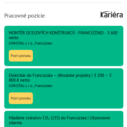
Pracovné pozície
MONTÉR OCEĽOVÝCH KONŠTRUKCIÍ - FRANCÚZSKO - 3 600
netto
CHRISTAL s. r. o., Francúzsko
Pozri ponuku
Elektrikár do Francúzska – dlhodobé projekty | 3 200 – 3
800 € netto
CHRISTAL s. r. o., Francúzsko
Pozri ponuku
Hľadáme zváračov CO₂ (135) do Francúzska | Ubytovanie
zdarma