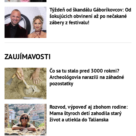
Týždeň od škandálu Gáboríkovcov: Od
šokujúcich obvinení až po nečakané
zábery z festivalu!
ZAUJÍMAVOSTI
Čo sa tu stalo pred 3000 rokmi?
Archeológovia narazili na záhadné
pozostatky
Rozvod, výpoveď aj zbohom rodine:
Mama štyroch detí zahodila starý
život a utiekla do Talianska