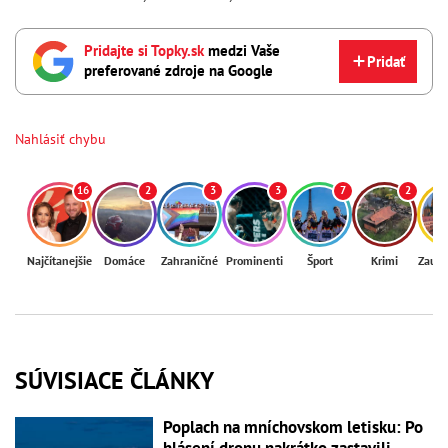
Pridajte si Topky.sk
medzi Vaše
Pridať
preferované zdroje na Google
Nahlásiť chybu
16
2
3
3
7
2
Najčítanejšie
Domáce
Zahraničné
Prominenti
Šport
Krimi
Zaují
SÚVISIACE ČLÁNKY
Poplach na mníchovskom letisku: Po
hlásení dronu nakrátko zastavili