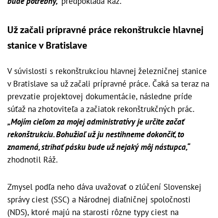
bude potrebný,“
predpokladá Ráž.
Už začali prípravné práce rekonštrukcie hlavnej
stanice v Bratislave
V súvislosti s rekonštrukciou hlavnej železničnej stanice
v Bratislave sa už začali prípravné práce. Čaká sa teraz na
prevzatie projektovej dokumentácie, následne príde
súťaž na zhotoviteľa a začiatok rekonštrukčných prác.
„Mojím cieľom za mojej administratívy je určite začať
rekonštrukciu. Bohužiaľ už ju nestihneme dokončiť, to
znamená, strihať pásku bude už nejaký môj nástupca,“
zhodnotil Ráž.
Zmysel podľa neho dáva uvažovať o zlúčení Slovenskej
správy ciest (SSC) a Národnej diaľničnej spoločnosti
(NDS), ktoré majú na starosti rôzne typy ciest na