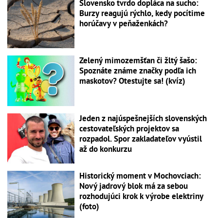
Slovensko tvrdo dopláca na sucho:
Burzy reagujú rýchlo, kedy pocítime
horúčavy v peňaženkách?
Zelený mimozemšťan či žltý šašo:
Spoznáte známe značky podľa ich
maskotov? Otestujte sa! (kvíz)
Jeden z najúspešnejších slovenských
cestovateľských projektov sa
rozpadol. Spor zakladateľov vyústil
až do konkurzu
Historický moment v Mochovciach:
Nový jadrový blok má za sebou
rozhodujúci krok k výrobe elektriny
(foto)