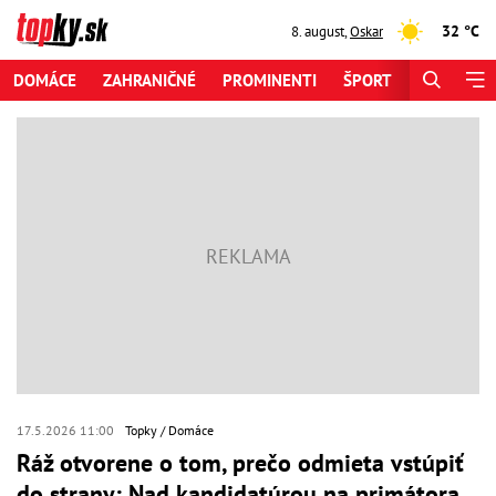
32 °C
8. august
,
Oskar
DOMÁCE
ZAHRANIČNÉ
PROMINENTI
ŠPORT
ZAUJÍMAV
17.5.2026 11:00
Topky
Domáce
Ráž otvorene o tom, prečo odmieta vstúpiť
do strany: Nad kandidatúrou na primátora