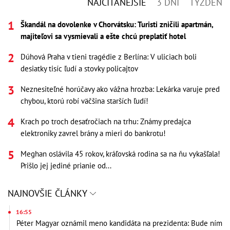
NAJČÍTANEJŠIE
3 DNI
TÝŽDEŇ
Škandál na dovolenke v Chorvátsku: Turisti zničili apartmán,
majiteľovi sa vysmievali a ešte chcú preplatiť hotel
Dúhová Praha v tieni tragédie z Berlína: V uliciach boli
desiatky tisíc ľudí a stovky policajtov
Neznesiteľné horúčavy ako vážna hrozba: Lekárka varuje pred
chybou, ktorú robí väčšina starších ľudí!
Krach po troch desaťročiach na trhu: Známy predajca
elektroniky zavrel brány a mieri do bankrotu!
Meghan oslávila 45 rokov, kráľovská rodina sa na ňu vykašľala!
Prišlo jej jediné prianie od...
NAJNOVŠIE ČLÁNKY
16:55
Péter Magyar oznámil meno kandidáta na prezidenta: Bude ním