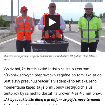
Minister Ráž informuje o spustení ďalšieho úseku diaľnice D1 (Zdroj: TASR/Maroš
Herc)
Vyzdvihol, že bratislavské letisko sa stalo centrom
nízkonákladových prepravcov v regióne po tom, ako sa do
Bratislavy presunuli viacerí z viedenského letiska. Jeho
momentálna kapacita je 5 miliónov cestujúcich a už
tento rok by sa mohlo dostať na úroveň 4 až 4,5 miliónov
.
„Ak by to takto išlo ďalej a ja dúfam, že pôjde, nový terminál