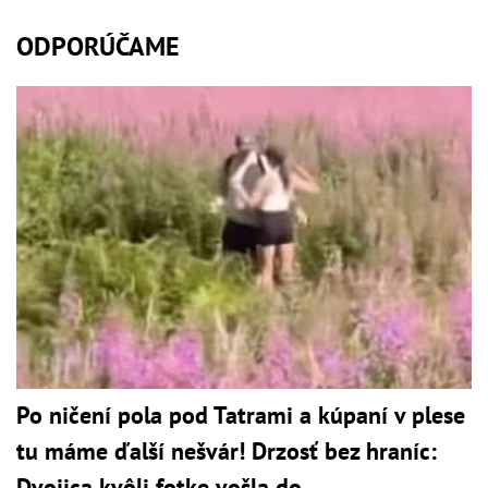
ODPORÚČAME
Po ničení pola pod Tatrami a kúpaní v plese
tu máme ďalší nešvár! Drzosť bez hraníc:
Dvojica kvôli fotke vošla do...