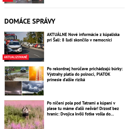
DOMÁCE SPRÁVY
AKTUÁLNE Nové informácie z kúpaliska
pri Šali: 8 ľudí skončilo v nemocnici
AKTUALIZOVANÉ
Po rekordnej horúčave prichádzajú búrky:
Výstrahy platia do polnoci, PIATOK
prinesie ďalšie riziká
Po ničení pola pod Tatrami a kúpaní v
plese tu máme ďalší nešvár! Drzosť bez
hraníc: Dvojica kvôli fotke vošla do...