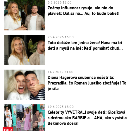
6.5.2026 12:00
Známy influencer rysuje, ale nie do
plaviek: Dal sa na... Au, to bude bolieť!
23.4.2026 16:00
Toto dokáže len jedna žena! Hana má tri
deti a myslí na iné: Keď pomáhať chutí...
14.7.2025 21:00
Diana Hágerová snúbenca nešetrila:
Prezradila, čo Roman Juraško zbožňuje! To
je sila
19.6.2025 18:00
Celebrity VYVETRALI svoje deti: Glosíková
s dcérou ako BARBIE a... AHA, ako vyrástla
Bekimova dcéra!
FOTO