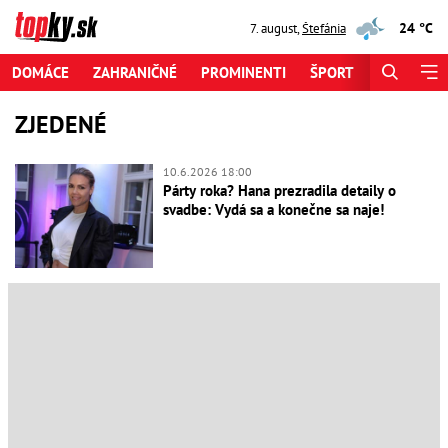
24 °C
7. august
,
Štefánia
DOMÁCE
ZAHRANIČNÉ
PROMINENTI
ŠPORT
ZAUJÍMAV
ZJEDENÉ
10.6.2026 18:00
Párty roka? Hana prezradila detaily o
svadbe: Vydá sa a konečne sa naje!