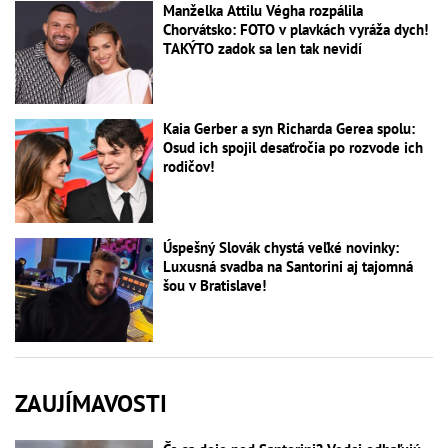
Manželka Attilu Végha rozpálila
Chorvátsko: FOTO v plavkách vyráža dych!
TAKÝTO zadok sa len tak nevidí
Kaia Gerber a syn Richarda Gerea spolu:
Osud ich spojil desaťročia po rozvode ich
rodičov!
Úspešný Slovák chystá veľké novinky:
Luxusná svadba na Santorini aj tajomná
šou v Bratislave!
ZAUJÍMAVOSTI