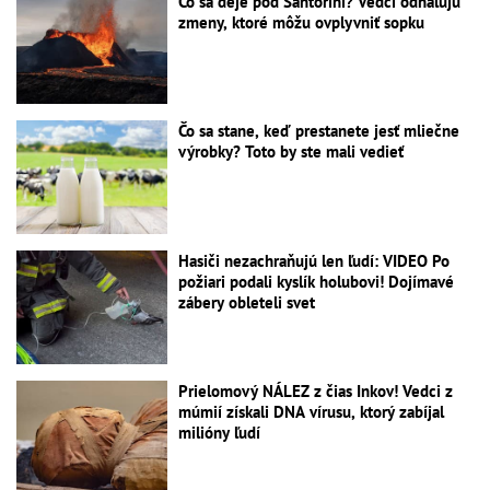
Čo sa deje pod Santorini? Vedci odhaľujú
zmeny, ktoré môžu ovplyvniť sopku
Čo sa stane, keď prestanete jesť mliečne
výrobky? Toto by ste mali vedieť
Hasiči nezachraňujú len ľudí: VIDEO Po
požiari podali kyslík holubovi! Dojímavé
zábery obleteli svet
Prielomový NÁLEZ z čias Inkov! Vedci z
múmií získali DNA vírusu, ktorý zabíjal
milióny ľudí