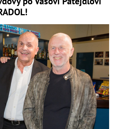
dovy po Vašovi Patejdlovi
KRADOL!