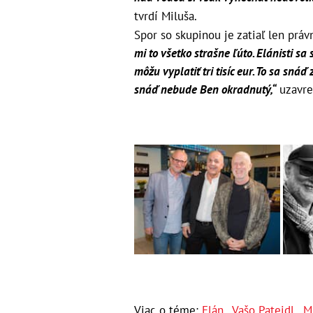
tvrdí Miluša.
Spor so skupinou je zatiaľ len práv
mi to všetko strašne ľúto. Elánisti s
môžu vyplatiť tri tisíc eur. To sa sn
snáď nebude Ben okradnutý,“
uzavre
Viac o téme:
Elán
,
Vašo Patejdl
,
M