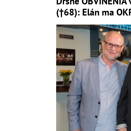
Drsné OBVINENIA v
(†68): Elán ma O