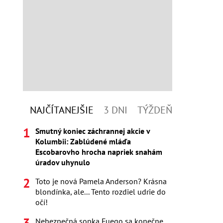
NAJČÍTANEJŠIE
3 DNI
TÝŽDEŇ
Smutný koniec záchrannej akcie v
Kolumbii: Zablúdené mláďa
Escobarovho hrocha napriek snahám
úradov uhynulo
Toto je nová Pamela Anderson? Krásna
blondínka, ale... Tento rozdiel udrie do
očí!
Nebezpečná sopka Fuego sa konečne