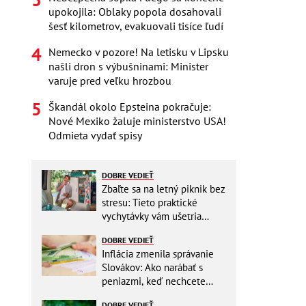
upokojila: Oblaky popola dosahovali
šesť kilometrov, evakuovali tisíce ľudí
Nemecko v pozore! Na letisku v Lipsku
našli dron s výbušninami: Minister
varuje pred veľku hrozbou
Škandál okolo Epsteina pokračuje:
Nové Mexiko žaluje ministerstvo USA!
Odmieta vydať spisy
DOBRE VEDIEŤ
Zbaľte sa na letný piknik bez
stresu: Tieto praktické
vychytávky vám ušetria
miesto v batohu!
DOBRE VEDIEŤ
Inflácia zmenila správanie
Slovákov: Ako narábať s
peniazmi, keď nechcete
zbytočne riskovať?
DOBRE VEDIEŤ