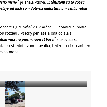
jeho meno,“
priznala vdova.
„Elánistom sa to vôbec
stuje, od nich som doteraz nedostala ani cent a robia
oncertu „Pre Vaša“ v O2 aréne. Hudobníci si podľa
u rozdelili všetky peniaze a ona odišla s
ritom väčšinu piesní napísal Vašo,“
sťažovala sa
la prostredníctvom právnika, keďže ju nikto ani len
šovho mena.