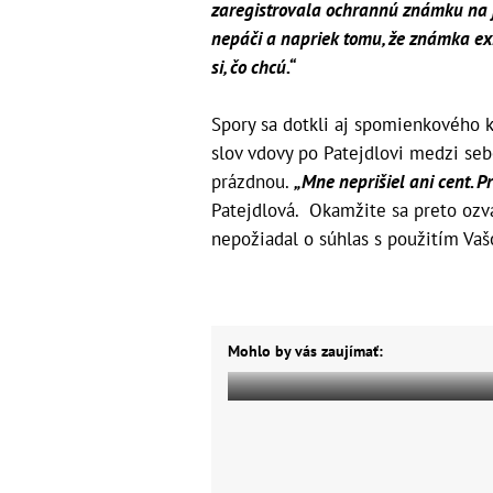
zaregistrovala ochrannú známku na 
nepáči a napriek tomu, že známka exi
si, čo chcú.“
Spory sa dotkli aj spomienkového k
slov vdovy po Patejdlovi medzi sebo
prázdnou.
„Mne neprišiel ani cent. P
Patejdlová. Okamžite sa preto ozva
nepožiadal o súhlas s použitím Va
Mohlo by vás zaujímať: