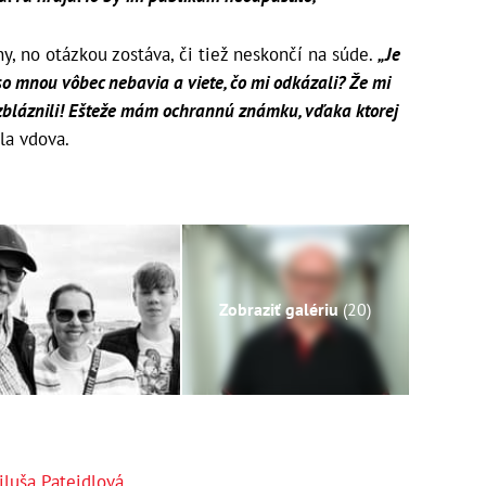
ny, no otázkou zostáva, či tiež neskončí na súde.
„Je
a so mnou vôbec nebavia a viete, čo mi odkázali? Že mi
áď zbláznili! Ešteže mám ochrannú známku, vďaka ktorej
la vdova.
Zobraziť galériu
(20)
iluša Patejdlová