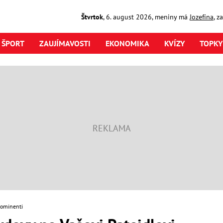
Štvrtok
,
6. august
2026
,
meniny má
Jozefína
, z
ŠPORT
ZAUJÍMAVOSTI
EKONOMIKA
KVÍZY
TOPKY
rominenti