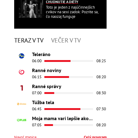
CHUDNUTIE A DIÉTY
Toto je jeden z najúčinnejších
cvikov na sexi zadok: Pozrite sa,
čo naozaj funguje
TERAZ V TV
VEČER V TV
Teleráno
06:00
08:25
Ranné noviny
06:15
08:20
Ranné správy
07:00
08:30
Túžba tela
06:45
07:30
Moja mama varí lepšie ako tvoja
07:05
08:20
Navoľ stanice
Celý program