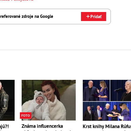
referované zdroje na Google
Pridať
FOTO
Známa influencerka
ajú?!
Krst knihy Milana Rúfu