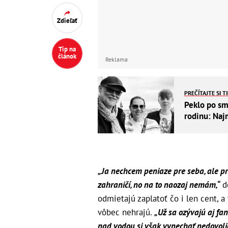
Zdieľať
Tip na
článok
Reklama
PREČÍTAJTE SI T
Peklo po sm
rodinu: Naj
„Ja nechcem peniaze pre seba, ale pr
zahraničí, no na to naozaj nemám,“
d
odmietajú zaplatoť čo i len cent, 
vôbec nehrajú.
„Už sa ozývajú aj fan
nad vodou si však vynechať nedovolia