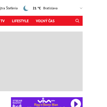
ajtra Štefánia
21 °C
 TV
LIFESTYLE
VOĽNÝ ČAS
STREAM
NAŽIVO
Rag'n'Bone Man