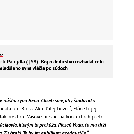
IEŽ
rti Patejdla (†68)! Boj o dedičstvo rozhádal celú
mladšieho syna vláčia po súdoch
e nášho syna Bena. Chceli sme, aby študoval v
odala pre
Blesk
. Ako ďalej hovorí, Elánisti jej
a tak niektoré Vašove piesne na koncertoch preto
úšikovia, ktorým to prekáža. Pieseň Voda, čo ma drží
. Tú hrajú. To by im publikum neodpustilo,“