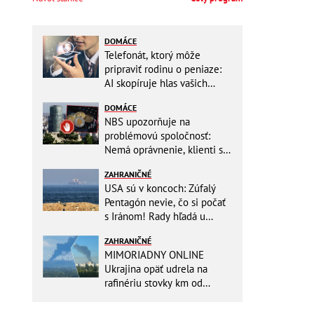
DOMÁCE
Telefonát, ktorý môže
pripraviť rodinu o peniaze:
AI skopíruje hlas vašich
blízkych, odborníci radia
DOMÁCE
jednoduchý trik
NBS upozorňuje na
problémovú spoločnosť:
Nemá oprávnenie, klienti sa
vystavujú veľkému riziku
ZAHRANIČNÉ
USA sú v koncoch: Zúfalý
Pentagón nevie, čo si počať
s Iránom! Rady hľadá u
analytikov
ZAHRANIČNÉ
MIMORIADNY ONLINE
Ukrajina opäť udrela na
rafinériu stovky km od
hraníc! Kyjev získa zabavené
plavidlo Rusov