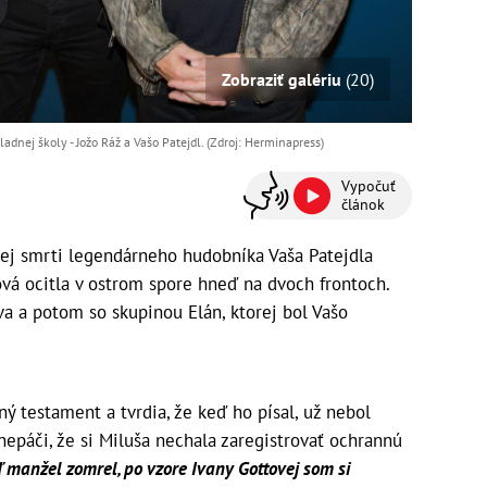
Zobraziť galériu
(20)
ladnej školy - Jožo Ráž a Vašo Patejdl. (Zdroj: Herminapress)
Vypočuť
článok
lej smrti legendárneho hudobníka Vaša Patejdla
ová ocitla v ostrom spore hneď na dvoch frontoch.
a a potom so skupinou Elán, ktorej bol Vašo
ý testament a tvrdia, že keď ho písal, už nebol
nepáči, že si Miluša nechala zaregistrovať ochrannú
 manžel zomrel, po vzore Ivany Gottovej som si