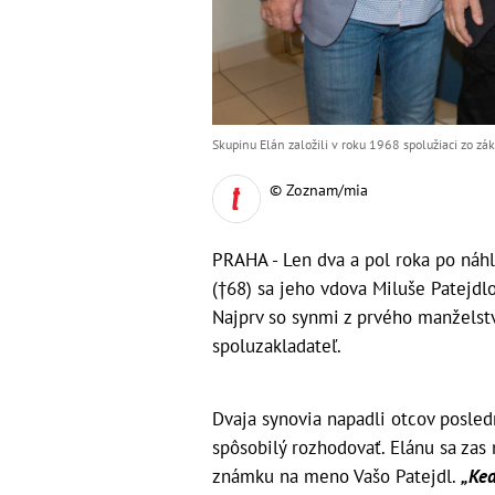
Skupinu Elán založili v roku 1968 spolužiaci zo zák
© Zoznam/mia
PRAHA - Len dva a pol roka po náh
(†68) sa jeho vdova Miluše Patejdl
Najprv so synmi z prvého manželstv
spoluzakladateľ.
Dvaja synovia napadli otcov posledn
spôsobilý rozhodovať. Elánu sa zas 
známku na meno Vašo Patejdl.
„Keď