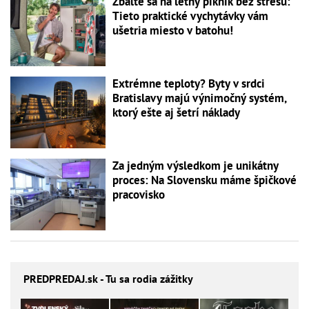
Zbaľte sa na letný piknik bez stresu:
Tieto praktické vychytávky vám
ušetria miesto v batohu!
Extrémne teploty? Byty v srdci
Bratislavy majú výnimočný systém,
ktorý ešte aj šetrí náklady
Za jedným výsledkom je unikátny
proces: Na Slovensku máme špičkové
pracovisko
PREDPREDAJ
.sk - Tu sa rodia zážitky