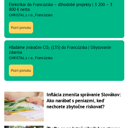
Elektrikár do Francúzska – dlhodobé projekty | 3 200 – 3
800 € netto
CHRISTAL s. r. o., Francúzsko
Pozri ponuku
Hľadáme zváračov CO₂ (135) do Francúzska | Ubytovanie
zdarma
CHRISTAL s. r. o., Francúzsko
Pozri ponuku
Inflácia zmenila správanie Slovákov:
Ako narábať s peniazmi, keď
nechcete zbytočne riskovať?