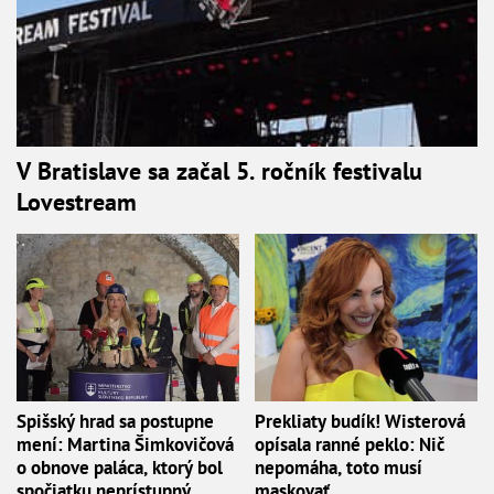
V Bratislave sa začal 5. ročník festivalu
Lovestream
Spišský hrad sa postupne
Prekliaty budík! Wisterová
mení: Martina Šimkovičová
opísala ranné peklo: Nič
o obnove paláca, ktorý bol
nepomáha, toto musí
spočiatku neprístupný
maskovať