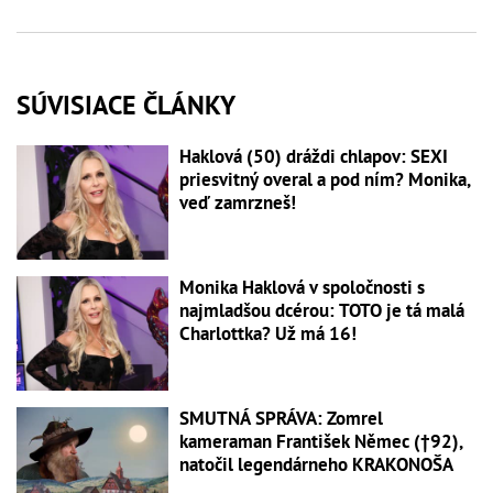
SÚVISIACE ČLÁNKY
Haklová (50) dráždi chlapov: SEXI
priesvitný overal a pod ním? Monika,
veď zamrzneš!
Monika Haklová v spoločnosti s
najmladšou dcérou: TOTO je tá malá
Charlottka? Už má 16!
SMUTNÁ SPRÁVA: Zomrel
kameraman František Němec (†92),
natočil legendárneho KRAKONOŠA