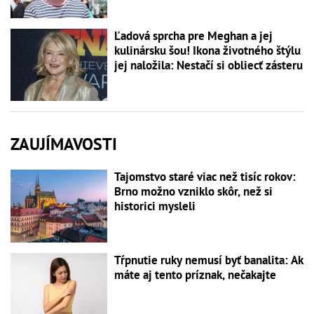
Ľadová sprcha pre Meghan a jej
kulinársku šou! Ikona životného štýlu
jej naložila: Nestačí si obliecť zásteru
ZAUJÍMAVOSTI
Tajomstvo staré viac než tisíc rokov:
Brno možno vzniklo skôr, než si
historici mysleli
Tŕpnutie ruky nemusí byť banalita: Ak
máte aj tento príznak, nečakajte