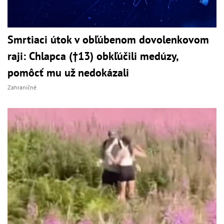
Smrtiaci útok v obľúbenom dovolenkovom
raji: Chlapca (†13) obkľúčili medúzy,
pomôcť mu už nedokázali
Zahraničné