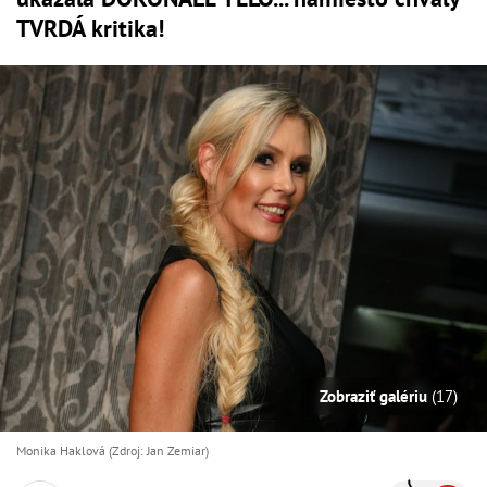
TVRDÁ kritika!
Zobraziť galériu
(17)
Monika Haklová (Zdroj: Jan Zemiar)