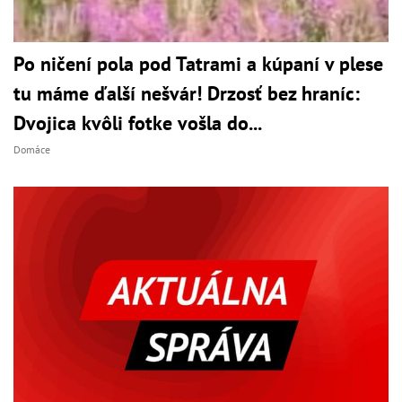
Po ničení pola pod Tatrami a kúpaní v plese
tu máme ďalší nešvár! Drzosť bez hraníc:
Dvojica kvôli fotke vošla do...
Domáce