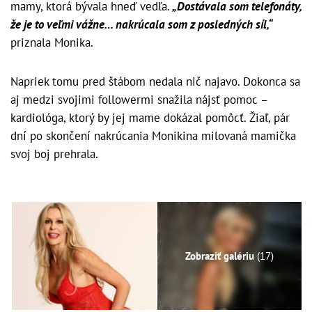
mamy, ktorá bývala hneď vedľa.
„Dostávala som telefonáty,
že je to veľmi vážne… nakrúcala som z posledných síl,“
priznala Monika.
Napriek tomu pred štábom nedala nič najavo. Dokonca sa
aj medzi svojimi followermi snažila nájsť pomoc –
kardiológa, ktorý by jej mame dokázal pomôcť. Žiaľ, pár
dní po skončení nakrúcania Monikina milovaná mamička
svoj boj prehrala.
Zobraziť galériu
(17)