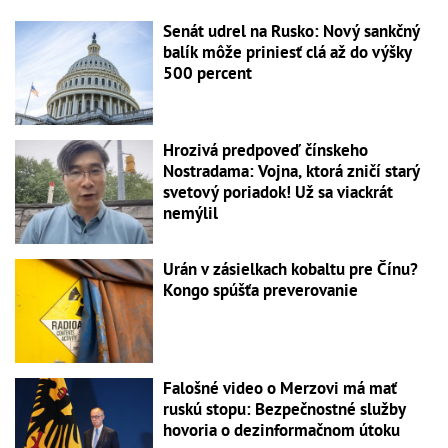
Senát udrel na Rusko: Nový sankčný
balík môže priniesť clá až do výšky
500 percent
Hrozivá predpoveď čínskeho
Nostradama: Vojna, ktorá zničí starý
svetový poriadok! Už sa viackrát
nemýlil
Urán v zásielkach kobaltu pre Čínu?
Kongo spúšťa preverovanie
Falošné video o Merzovi má mať
ruskú stopu: Bezpečnostné služby
hovoria o dezinformačnom útoku