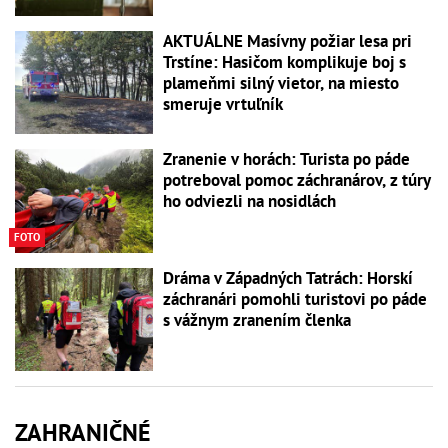
AKTUÁLNE Masívny požiar lesa pri
Trstíne: Hasičom komplikuje boj s
plameňmi silný vietor, na miesto
smeruje vrtuľník
Zranenie v horách: Turista po páde
potreboval pomoc záchranárov, z túry
ho odviezli na nosidlách
FOTO
Dráma v Západných Tatrách: Horskí
záchranári pomohli turistovi po páde
s vážnym zranením členka
ZAHRANIČNÉ