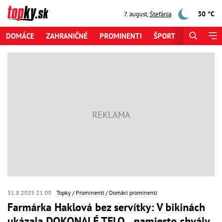
30 °C
7. august
,
Štefánia
DOMÁCE
ZAHRANIČNÉ
PROMINENTI
ŠPORT
ZAUJÍMAV
31.8.2025 21:00
Topky
Prominenti
Domáci prominenti
Farmárka Haklová bez servítky: V bikinách
ukázala DOKONALÉ TELO... namiesto chvály