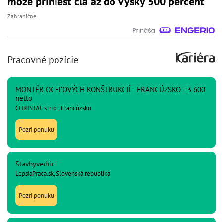
môže priniesť clá až do výšky 500 percent
Zahraničné
Pracovné pozície
MONTÉR OCEĽOVÝCH KONŠTRUKCIÍ - FRANCÚZSKO - 3 600
netto
CHRISTAL s. r. o., Francúzsko
Pozri ponuku
Stavbyvedúci
LepsiaPraca.sk, Slovenská republika
Pozri ponuku