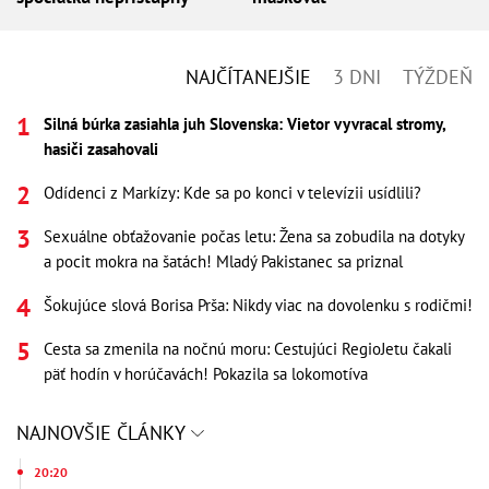
NAJČÍTANEJŠIE
3 DNI
TÝŽDEŇ
Silná búrka zasiahla juh Slovenska: Vietor vyvracal stromy,
hasiči zasahovali
Odídenci z Markízy: Kde sa po konci v televízii usídlili?
Sexuálne obťažovanie počas letu: Žena sa zobudila na dotyky
a pocit mokra na šatách! Mladý Pakistanec sa priznal
Šokujúce slová Borisa Prša: Nikdy viac na dovolenku s rodičmi!
Cesta sa zmenila na nočnú moru: Cestujúci RegioJetu čakali
päť hodín v horúčavách! Pokazila sa lokomotíva
NAJNOVŠIE ČLÁNKY
20:20