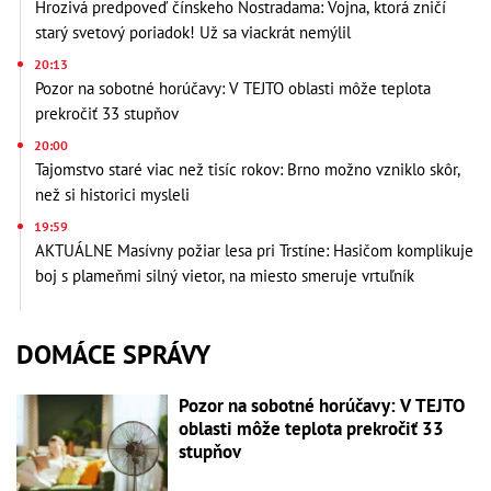
Hrozivá predpoveď čínskeho Nostradama: Vojna, ktorá zničí
starý svetový poriadok! Už sa viackrát nemýlil
20:13
Pozor na sobotné horúčavy: V TEJTO oblasti môže teplota
prekročiť 33 stupňov
20:00
Tajomstvo staré viac než tisíc rokov: Brno možno vzniklo skôr,
než si historici mysleli
19:59
AKTUÁLNE Masívny požiar lesa pri Trstíne: Hasičom komplikuje
boj s plameňmi silný vietor, na miesto smeruje vrtuľník
DOMÁCE SPRÁVY
Pozor na sobotné horúčavy: V TEJTO
oblasti môže teplota prekročiť 33
stupňov