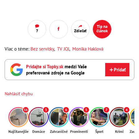
Tip na
7
Zdieľať
článok
Viac o téme:
Bez servítky
,
TV JOJ
,
Monika Haklová
Pridajte si Topky.sk
medzi Vaše
Pridať
preferované zdroje na Google
Nahlásiť chybu
16
3
6
5
7
4
Najčítanejšie
Domáce
Zahraničné
Prominenti
Šport
Krimi
Zaují