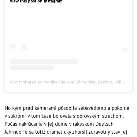
View this post on Instagram
A post shared by Monika Haklova (@monika_haklova_official)
No kým pred kamerami pôsobila sebavedomo a pokojne,
v súkromí v tom čase bojovala s obrovským strachom.
Počas nakrúcania v jej dome v rakúskom Deutsch
Jahrndorfe sa totiž dramaticky zhoršil zdravotný stav jej