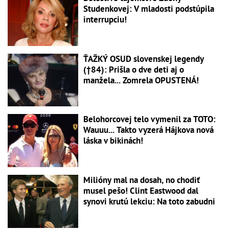
Studenkovej: V mladosti podstúpila
interrupciu!
ŤAŽKÝ OSUD slovenskej legendy
(†84): Prišla o dve deti aj o
manžela... Zomrela OPUSTENÁ!
Belohorcovej telo vymenil za TOTO:
Wauuu... Takto vyzerá Hájkova nová
láska v bikinách!
Milióny mal na dosah, no chodiť
musel pešo! Clint Eastwood dal
synovi krutú lekciu: Na toto zabudni