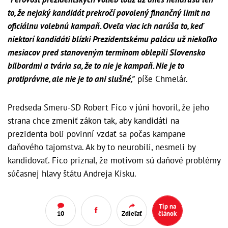
to, že nejaký kandidát prekročí povolený finančný limit na
oficiálnu volebnú kampaň. Oveľa viac ich narúša to, keď
niektorí kandidáti blízki Prezidentskému palácu už niekoľko
mesiacov pred stanoveným termínom oblepili Slovensko
bilbordmi a tvária sa, že to nie je kampaň. Nie je to
protiprávne, ale nie je to ani slušné,"
píše Chmelár.
Predseda Smeru-SD Robert Fico v júni hovoril, že jeho
strana chce zmeniť zákon tak, aby kandidáti na
prezidenta boli povinní vzdať sa počas kampane
daňového tajomstva. Ak by to neurobili, nesmeli by
kandidovať. Fico priznal, že motívom sú daňové problémy
súčasnej hlavy štátu Andreja Kisku.
Tip na
10
Zdieľať
článok