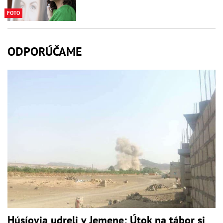
FOTO
ODPORÚČAME
Húsíovia udreli v Jemene: Útok na tábor si