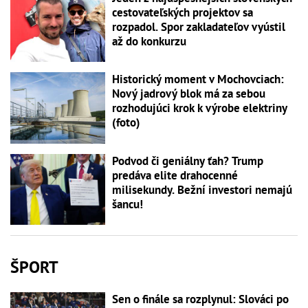
cestovateľských projektov sa
rozpadol. Spor zakladateľov vyústil
až do konkurzu
Historický moment v Mochovciach:
Nový jadrový blok má za sebou
rozhodujúci krok k výrobe elektriny
(foto)
Podvod či geniálny ťah? Trump
predáva elite drahocenné
milisekundy. Bežní investori nemajú
šancu!
ŠPORT
Sen o finále sa rozplynul: Slováci po