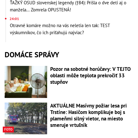
ŤAŽKÝ OSUD slovenskej legendy (†84): Prišla o dve deti aj o
manžela... Zomrela OPUSTENÁ!
24:01
Otravné komáre možno na vás neletia len tak: TEST
výskumníkov, čo ich priťahujú najviac?
DOMÁCE SPRÁVY
Pozor na sobotné horúčavy: V TEJTO
oblasti môže teplota prekročiť 33
stupňov
AKTUÁLNE Masívny požiar lesa pri
Trstíne: Hasičom komplikuje boj s
plameňmi silný vietor, na miesto
smeruje vrtuľník
FOTO