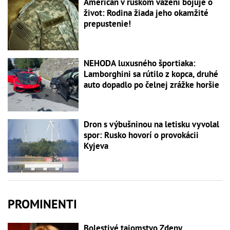
Američan v ruskom väzení bojuje o
život: Rodina žiada jeho okamžité
prepustenie!
NEHODA luxusného športiaka:
Lamborghini sa rútilo z kopca, druhé
auto dopadlo po čelnej zrážke horšie
Dron s výbušninou na letisku vyvolal
spor: Rusko hovorí o provokácii
Kyjeva
PROMINENTI
Bolestivé tajomstvo Zdeny