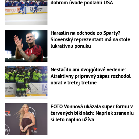
dobrom úvode podľahli USA
Haraslín na odchode zo Sparty?
Slovenský reprezentant má na stole
lukratívnu ponuku
Nestačilo ani dvojgólové vedenie:
Atraktívny prípravný zápas rozhodol
obrat v tretej tretine
FOTO Vonnová ukázala super formu v
červených bikinách: Napriek zraneniu
si leto naplno užíva