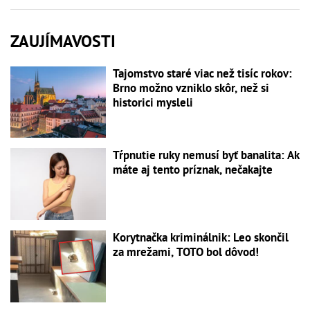
ZAUJÍMAVOSTI
Tajomstvo staré viac než tisíc rokov:
Brno možno vzniklo skôr, než si
historici mysleli
Tŕpnutie ruky nemusí byť banalita: Ak
máte aj tento príznak, nečakajte
Korytnačka kriminálnik: Leo skončil
za mrežami, TOTO bol dôvod!