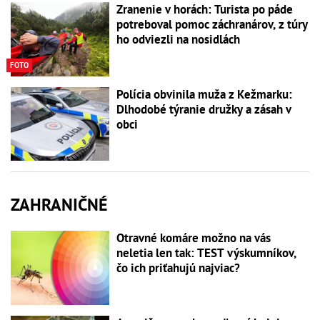
Zranenie v horách: Turista po páde
potreboval pomoc záchranárov, z túry
ho odviezli na nosidlách
FOTO
Polícia obvinila muža z Kežmarku:
Dlhodobé týranie družky a zásah v
obci
ZAHRANIČNÉ
Otravné komáre možno na vás
neletia len tak: TEST výskumníkov,
čo ich priťahujú najviac?