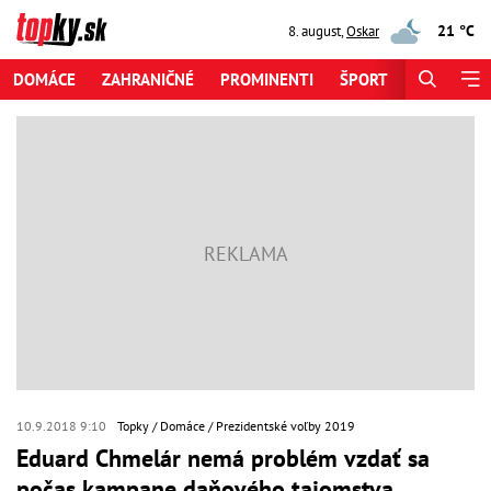
21 °C
8. august
,
Oskar
DOMÁCE
ZAHRANIČNÉ
PROMINENTI
ŠPORT
ZAUJÍMAV
10.9.2018 9:10
Topky
Domáce
Prezidentské voľby 2019
Eduard Chmelár nemá problém vzdať sa
počas kampane daňového tajomstva