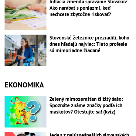
Inflácia zmenila správanie Slovákov:
Ako narábať s peniazmi, keď
nechcete zbytočne riskovať?
Slovenské železnice prezradili, koho
dnes hľadajú najviac: Tieto profesie
sú mimoriadne žiadané
EKONOMIKA
Zelený mimozemšťan či žltý šašo:
Spoznáte známe značky podľa ich
maskotov? Otestujte sa! (kvíz)
Jeden z najúspešnejších slovenských