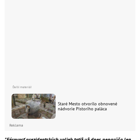
Staré Mesto otvorilo obnovené
nádvorie Pistoriho paláca
Reklama
"Férovosť prezidentských volieb totiž už dnes nenarúša len