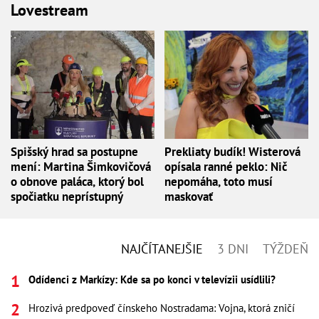
Lovestream
Spišský hrad sa postupne
Prekliaty budík! Wisterová
mení: Martina Šimkovičová
opísala ranné peklo: Nič
o obnove paláca, ktorý bol
nepomáha, toto musí
spočiatku neprístupný
maskovať
NAJČÍTANEJŠIE
3 DNI
TÝŽDEŇ
Odídenci z Markízy: Kde sa po konci v televízii usídlili?
Hrozivá predpoveď čínskeho Nostradama: Vojna, ktorá zničí