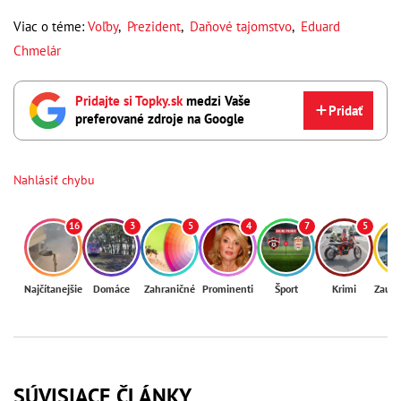
Viac o téme:
Voľby
,
Prezident
,
Daňové tajomstvo
,
Eduard
Chmelár
Pridajte si Topky.sk
medzi Vaše
Pridať
preferované zdroje na Google
Nahlásiť chybu
16
3
5
4
7
5
Najčítanejšie
Domáce
Zahraničné
Prominenti
Šport
Krimi
Zaují
SÚVISIACE ČLÁNKY