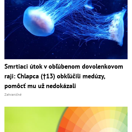
Smrtiaci útok v obľúbenom dovolenkovom
raji: Chlapca (†13) obkľúčili medúzy,
pomôcť mu už nedokázali
Zahraničné