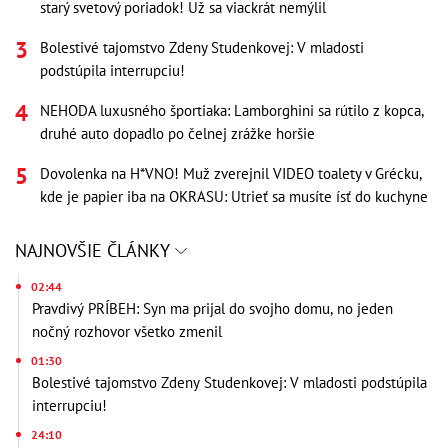
starý svetový poriadok! Už sa viackrát nemýlil
Bolestivé tajomstvo Zdeny Studenkovej: V mladosti
podstúpila interrupciu!
NEHODA luxusného športiaka: Lamborghini sa rútilo z kopca,
druhé auto dopadlo po čelnej zrážke horšie
Dovolenka na H*VNO! Muž zverejnil VIDEO toalety v Grécku,
kde je papier iba na OKRASU: Utrieť sa musíte ísť do kuchyne
NAJNOVŠIE ČLÁNKY
02:44
Pravdivý PRÍBEH: Syn ma prijal do svojho domu, no jeden
nočný rozhovor všetko zmenil
01:30
Bolestivé tajomstvo Zdeny Studenkovej: V mladosti podstúpila
interrupciu!
24:10